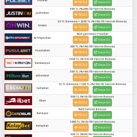
Pulibet
İNCELE
Siteye Git
500 TL (%200) İlk Yatırım Bonusu
Justinbet
İNCELE
Siteye Git
50 TL Deneme + 2500 TL (%100) İlk Yatırım Bonusu
Onwin
İNCELE
Siteye Git
%50 Çevrimsiz Freebet
NTVSporbet
İNCELE
Siteye Git
200 TL (%100) İlk Yatırım Bonusu
Pusulabet
İNCELE
Siteye Git
1500 TL (%150) İlk Yatırım Bonusu
Betkanyon
İNCELE
Siteye Git
500 TL (%100) İlk Yatırım Bonusu
Hiltonbet
İNCELE
Siteye Git
15 TL Deneme + 500 TL (%100) İlk Yatırım Bonusu
Celtabet
İNCELE
Siteye Git
500 TL (%10) İlk Yatırım Bonusu
İlbet
İNCELE
Siteye Git
%30 Yatırım Bonusu
Betasus
İNCELE
Siteye Git
1000 TL (%10) İlk Yatırım Bonusu
Kolaybet
İNCELE
Siteye Git
500 TL (%50) İlk Yatırım Bonusu