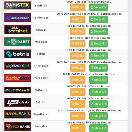
1000 TL (%100) İlk Yatırım Bonusu
Bahistek
İNCELE
Siteye Git
20 TL Deneme + 500 TL (%100) İlk Yatırım Bonusu
Sembolbet
İNCELE
Siteye Git
500 TL (%100) İlk Yatırım Bonusu
Tarabet
İNCELE
Siteye Git
300 TL (%25) İlk Yatırım Bonusu
Modabet
İNCELE
Siteye Git
100 TL (%100) İlk Yatırım Bonusu
Betnis
İNCELE
Siteye Git
20 TL Deneme + 500 TL (%100) İlk Yatırım Bonusu
Prizmabet
İNCELE
Siteye Git
200 TL (%100) Casino İlk Yatırım Bonusu
Turboslot
İNCELE
Siteye Git
1000 TL (%100) İlk Yatırım Bonusu
Elitbahis
İNCELE
Siteye Git
1000 TL (%100) İlk Yatırım Bonusu
Betclub
İNCELE
Siteye Git
20 TL Deneme + 500 TL (%25) İlk Yatırım Bonusu
Hayalbahis
İNCELE
Siteye Git
500 TL (%100) İlk Yatırım Bonusu
Foxbahis
İNCELE
Siteye Git