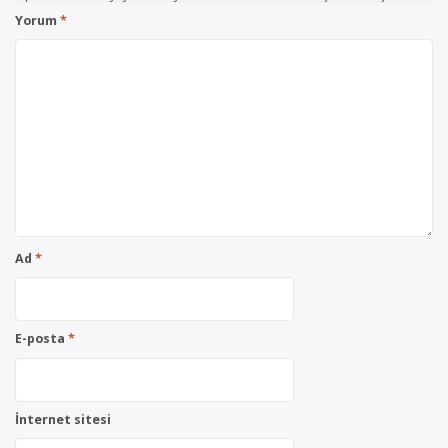
Yorum
*
Ad
*
E-posta
*
İnternet sitesi