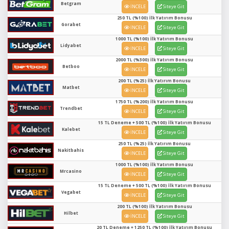
Betgram
İNCELE
Siteye Git
250 TL (%100) İlk Yatırım Bonusu
Gorabet
İNCELE
Siteye Git
1000 TL (%100) İlk Yatırım Bonusu
Lidyabet
İNCELE
Siteye Git
2000 TL (%300) İlk Yatırım Bonusu
Betboo
İNCELE
Siteye Git
200 TL (%25) İlk Yatırım Bonusu
Matbet
İNCELE
Siteye Git
1750 TL (%200) İlk Yatırım Bonusu
Trendbet
İNCELE
Siteye Git
15 TL Deneme + 500 TL (%100) İlk Yatırım Bonusu
Kalebet
İNCELE
Siteye Git
250 TL (%25) İlk Yatırım Bonusu
Nakitbahis
İNCELE
Siteye Git
1000 TL (%100) İlk Yatırım Bonusu
Mrcasino
İNCELE
Siteye Git
15 TL Deneme + 500 TL (%100) İlk Yatırım Bonusu
Vegabet
İNCELE
Siteye Git
200 TL (%100) İlk Yatırım Bonusu
Hilbet
İNCELE
Siteye Git
20 TL Deneme + 1250 TL (%100) İlk Yatırım Bonusu