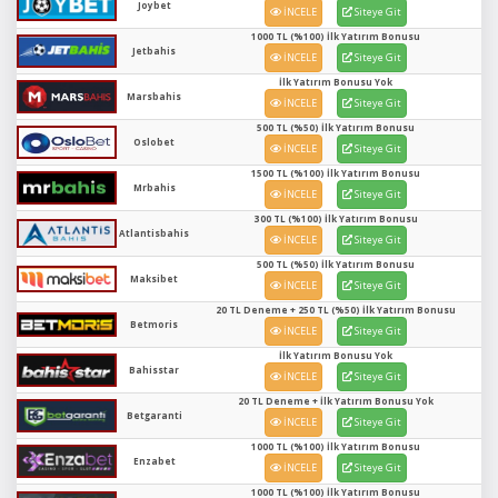
Joybet
İNCELE
Siteye Git
1000 TL (%100) İlk Yatırım Bonusu
Jetbahis
İNCELE
Siteye Git
İlk Yatırım Bonusu Yok
Marsbahis
İNCELE
Siteye Git
500 TL (%50) İlk Yatırım Bonusu
Oslobet
İNCELE
Siteye Git
1500 TL (%100) İlk Yatırım Bonusu
Mrbahis
İNCELE
Siteye Git
300 TL (%100) İlk Yatırım Bonusu
Atlantisbahis
İNCELE
Siteye Git
500 TL (%50) İlk Yatırım Bonusu
Maksibet
İNCELE
Siteye Git
20 TL Deneme + 250 TL (%50) İlk Yatırım Bonusu
Betmoris
İNCELE
Siteye Git
İlk Yatırım Bonusu Yok
Bahisstar
İNCELE
Siteye Git
20 TL Deneme + İlk Yatırım Bonusu Yok
Betgaranti
İNCELE
Siteye Git
1000 TL (%100) İlk Yatırım Bonusu
Enzabet
İNCELE
Siteye Git
1000 TL (%100) İlk Yatırım Bonusu