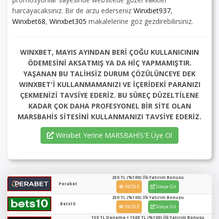
harcayacaksınız. Bir de arzu ederseniz
Winxbet937
,
Winxbet68
,
Winxbet305
makalelerine göz gezdirebilirsiniz.
WINXBET, MAYIS AYINDAN BERİ ÇOĞU KULLANICININ
ÖDEMESİNİ AKSATMIŞ YA DA HİÇ YAPMAMIŞTIR.
YAŞANAN BU TALİHSİZ DURUM ÇÖZÜLÜNCEYE DEK
WINXBET'İ KULLANMAMANIZI VE İÇERİDEKİ PARANIZI
ÇEKMENİZİ TAVSİYE EDERİZ. BU SÜREÇ DÜZELTİLENE
KADAR ÇOK DAHA PROFESYONEL BİR SİTE OLAN
MARSBAHİS SİTESİNİ KULLANMANIZI TAVSİYE EDERİZ.
Winxbet Yerine MARSBAHİS'E Üye Ol
250 TL (%100) İlk Yatırım Bonusu
Perabet
İNCELE
Siteye Git
250 TL (%100) İlk Yatırım Bonusu
Bets10
İNCELE
Siteye Git
150 TL Deneme + 1500 TL (%100) İlk Yatırım Bonusu