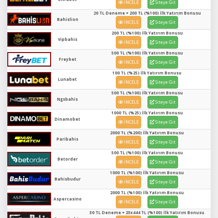
İNCELE
Siteye Git
20 TL Deneme + 200 TL (%100) İlk Yatırım Bonusu
Bahislion
İNCELE
Siteye Git
200 TL (%100) İlk Yatırım Bonusu
Vipbahis
İNCELE
Siteye Git
500 TL (%100) İlk Yatırım Bonusu
Freybet
İNCELE
Siteye Git
100 TL (%25) İlk Yatırım Bonusu
Lunabet
İNCELE
Siteye Git
500 TL (%100) İlk Yatırım Bonusu
Ngsbahis
İNCELE
Siteye Git
1000 TL (%25) İlk Yatırım Bonusu
Dinamobet
İNCELE
Siteye Git
2000 TL (%200) İlk Yatırım Bonusu
Paribahis
İNCELE
Siteye Git
500 TL (%100) İlk Yatırım Bonusu
Betorder
İNCELE
Siteye Git
1000 TL (%100) İlk Yatırım Bonusu
Bahisbudur
İNCELE
Siteye Git
2000 TL (%100) İlk Yatırım Bonusu
Aspercasino
İNCELE
Siteye Git
30 TL Deneme + 23x444 TL (%100) İlk Yatırım Bonusu