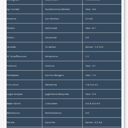
Ayr United
Dunfermline Athletic
Skor : 4:4
Almería
Las Palmas
2.5 Alt
Örebro
Halmstad
Skor : 0:1
Östers
Vasalund
X/2
Servette
St. Gallen
Korner : 1.5 Üst
FC Schaffhausen
Winterthur
1/1
Cosenza
Vicenza
Skor : 3:1
Portadown
Carrick Rangers
Skor : 1:3
Cruz Azul
Monterrey
1 & Üst 2.5
Legia Varşova
Jagiellonia Bialystok
Skor : 5:4
Bodø / Glimt
Lillestrøm
X/2 & Üst 4.5
Belenenses
Portimonense
X/2
Rio Ave
Casa Pia
Korner : 0.5 Alt