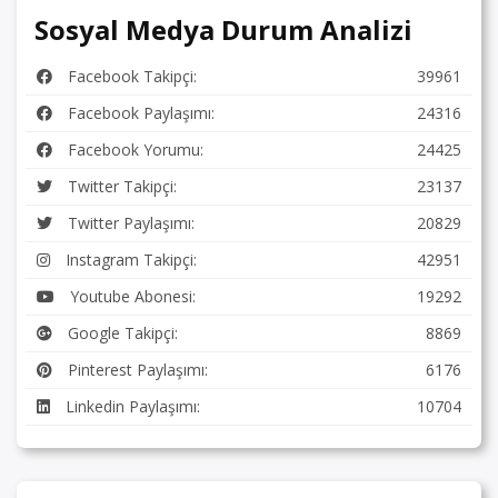
Sosyal Medya Durum Analizi
Facebook Takipçi:
39961
Facebook Paylaşımı:
24316
Facebook Yorumu:
24425
Twitter Takipçi:
23137
Twitter Paylaşımı:
20829
Instagram Takipçi:
42951
Youtube Abonesi:
19292
Google Takipçi:
8869
Pinterest Paylaşımı:
6176
Linkedin Paylaşımı:
10704