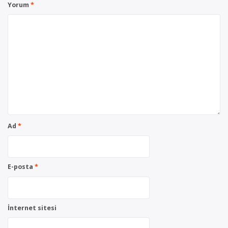
Yorum
*
Ad
*
E-posta
*
İnternet sitesi