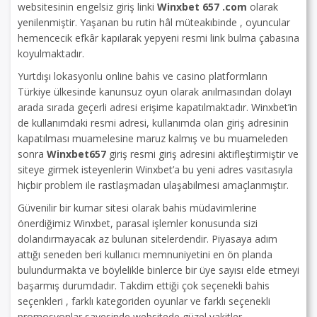
websitesinin engelsiz giriş linki
Winxbet 657 .com
olarak
yenilenmiştir. Yaşanan bu rutin hâl müteakıbinde , oyuncular
hemencecik efkâr kapılarak yepyeni resmi link bulma çabasına
koyulmaktadır.
Yurtdışı lokasyonlu online bahis ve casino platformların
Türkiye ülkesinde kanunsuz oyun olarak anılmasından dolayı
arada sırada geçerli adresi erişime kapatılmaktadır. Winxbet’in
de kullanımdaki resmi adresi, kullanımda olan giriş adresinin
kapatılması muamelesine maruz kalmış ve bu muameleden
sonra
Winxbet657
giriş resmi giriş adresini aktifleştirmiştir ve
siteye girmek isteyenlerin Winxbet’a bu yeni adres vasıtasıyla
hiçbir problem ile rastlaşmadan ulaşabilmesi amaçlanmıştır.
Güvenilir bir kumar sitesi olarak bahis müdavimlerine
önerdiğimiz Winxbet, parasal işlemler konusunda sizi
dolandırmayacak az bulunan sitelerdendir. Piyasaya adım
attığı seneden beri kullanıcı memnuniyetini en ön planda
bulundurmakta ve böylelikle binlerce bir üye sayısı elde etmeyi
başarmış durumdadır. Takdim ettiği çok seçenekli bahis
seçenkleri , farklı kategoriden oyunlar ve farklı seçenekli
promosyonlar sayesinde websitede güzel vakitler