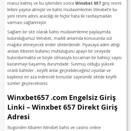
maruz kalmış ve bu işlemden sonra
Winxbet 657
giriş resmi
linkini yayına almıştır ve bahis müdavimlerinin Winxbet’e bu
yeni resmi adres aracılığı ile hiçbir hata ile rastlaşmadan
varması sağlanmıştır.
Sağlam bir site olarak bahis müdavimlerine paylaşımda
bulunduğumuz Winxbet, maddi anlamda konusunda sizi
mağdur etmeyecek ender sitelerdendir. Piyasaya adım attığı
andan itiberen kullanıcı mutluluğunu apayrı bir seviyede
bulundurmakta ve böyle olmasıyla kocaman bir bahisçi sayısı
kazanmayı başarmış durumdadır. Sunmuş olduğu yüksek
oranlı bahisler , keyifli anlar geçirebileceğiniz oyunlar ve
kaybınızı en aza indirecek bonuslar sayesinde sitede keyifli
süreler geçireceksiniz.
Winxbet657 .com Engelsiz Giriş
Linki – Winxbet 657 Direkt Giriş
Adresi
Bugünden itibaren Winxbet bahis ve casino online