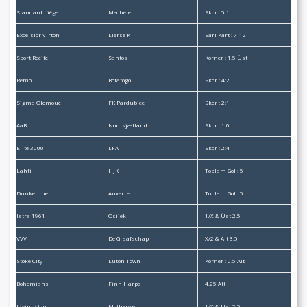
Standard Liège
Mechelen
Skor : 5:1
Excelsior Virton
Lierse K
Sarı Kart : 7-12
Sport Recife
Santos
Korner : 1.5 Üst
Remo
Botafogo
Skor : 4:2
Sigma Olomouc
FK Pardubice
Skor : 2:1
AaB
Nordsjælland
Skor : 1:0
Elite 3000
LFA
Skor : 2:4
Lahti
HJK
Toplam Gol : 5
Dunkerque
Auxerre
Toplam Gol : 5
Istra 1961
Osijek
1/X & Üst 2.5
VVV
De Graafschap
X/2 & Alt 3.5
Stoke City
Luton Town
Korner : 0.5 Alt
Bohemians
Finn Harps
4.25 Alt
Livingston
Motherwell
1/X & Üst 2.5