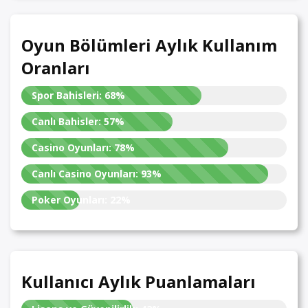
Oyun Bölümleri Aylık Kullanım
Oranları
Spor Bahisleri:
68%
Canlı Bahisler:
57%
Casino Oyunları:
78%
Canlı Casino Oyunları:
93%
Poker Oyunları:
22%
Kullanıcı Aylık Puanlamaları