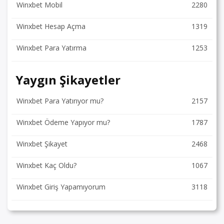
Winxbet Mobil
2280
Winxbet Hesap Açma
1319
Winxbet Para Yatırma
1253
Yaygın Şikayetler
Winxbet Para Yatırıyor mu?
2157
Winxbet Ödeme Yapıyor mu?
1787
Winxbet Şikayet
2468
Winxbet Kaç Oldu?
1067
Winxbet Giriş Yapamıyorum
3118