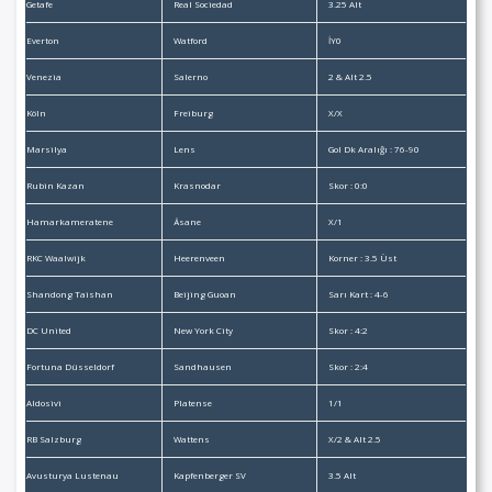
Getafe
Real Sociedad
3.25 Alt
Everton
Watford
İY0
Venezia
Salerno
2 & Alt 2.5
Köln
Freiburg
X/X
Marsilya
Lens
Gol Dk Aralığı : 76-90
Rubin Kazan
Krasnodar
Skor : 0:0
Hamarkameratene
Åsane
X/1
RKC Waalwijk
Heerenveen
Korner : 3.5 Üst
Shandong Taishan
Beijing Guoan
Sarı Kart : 4-6
DC United
New York City
Skor : 4:2
Fortuna Düsseldorf
Sandhausen
Skor : 2:4
Aldosivi
Platense
1/1
RB Salzburg
Wattens
X/2 & Alt 2.5
Avusturya Lustenau
Kapfenberger SV
3.5 Alt