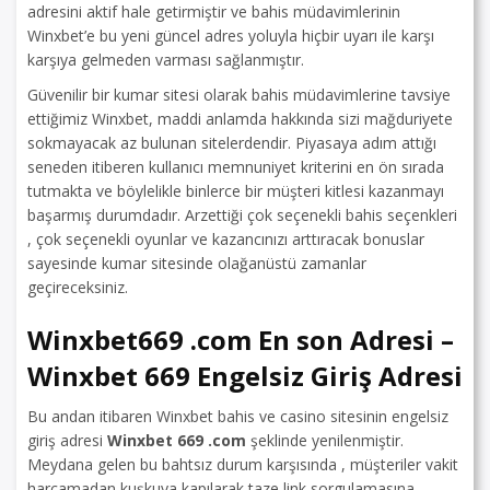
adresini aktif hale getirmiştir ve bahis müdavimlerinin
Winxbet’e bu yeni güncel adres yoluyla hiçbir uyarı ile karşı
karşıya gelmeden varması sağlanmıştır.
Güvenilir bir kumar sitesi olarak bahis müdavimlerine tavsiye
ettiğimiz Winxbet, maddi anlamda hakkında sizi mağduriyete
sokmayacak az bulunan sitelerdendir. Piyasaya adım attığı
seneden itiberen kullanıcı memnuniyet kriterini en ön sırada
tutmakta ve böylelikle binlerce bir müşteri kitlesi kazanmayı
başarmış durumdadır. Arzettiği çok seçenekli bahis seçenkleri
, çok seçenekli oyunlar ve kazancınızı arttıracak bonuslar
sayesinde kumar sitesinde olağanüstü zamanlar
geçireceksiniz.
Winxbet669 .com En son Adresi –
Winxbet 669 Engelsiz Giriş Adresi
Bu andan itibaren Winxbet bahis ve casino sitesinin engelsiz
giriş adresi
Winxbet 669 .com
şeklinde yenilenmiştir.
Meydana gelen bu bahtsız durum karşısında , müşteriler vakit
harcamadan kuşkuya kapılarak taze link sorgulamasına