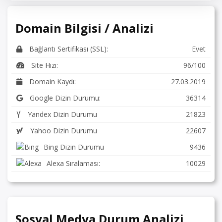
Domain Bilgisi / Analizi
Bağlantı Sertifikası (SSL):
Evet
Site Hızı:
96/100
Domain Kaydı:
27.03.2019
Google Dizin Durumu:
36314
Yandex Dizin Durumu
21823
Yahoo Dizin Durumu
22607
Bing Dizin Durumu
9436
Alexa Sıralaması:
10029
Sosyal Medya Durum Analizi