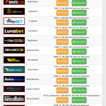
Bahislion
İNCELE
Siteye Git
200 TL (%100) İlk Yatırım Bonusu
Vipbahis
İNCELE
Siteye Git
500 TL (%100) İlk Yatırım Bonusu
Freybet
İNCELE
Siteye Git
100 TL (%25) İlk Yatırım Bonusu
Lunabet
İNCELE
Siteye Git
500 TL (%100) İlk Yatırım Bonusu
Ngsbahis
İNCELE
Siteye Git
1000 TL (%25) İlk Yatırım Bonusu
Dinamobet
İNCELE
Siteye Git
2000 TL (%200) İlk Yatırım Bonusu
Paribahis
İNCELE
Siteye Git
500 TL (%100) İlk Yatırım Bonusu
Betorder
İNCELE
Siteye Git
1000 TL (%100) İlk Yatırım Bonusu
Bahisbudur
İNCELE
Siteye Git
2000 TL (%100) İlk Yatırım Bonusu
Aspercasino
İNCELE
Siteye Git
30 TL Deneme + 23x444 TL (%100) İlk Yatırım Bonusu
Gencobahis
İNCELE
Siteye Git
1500 TL (%100) İlk Yatırım Bonusu