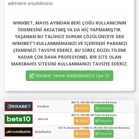
adreslere erişebilirsiniz.
WINXBET, MAYIS AYINDAN BERİ ÇOĞU KULLANICININ
ÖDEMESİNİ AKSATMIŞ YA DA HİÇ YAPMAMIŞTIR.
YAŞANAN BU TALİHSİZ DURUM ÇÖZÜLÜNCEYE DEK
WINXBET'İ KULLANMAMANIZI VE İÇERİDEKİ PARANIZI
ÇEKMENİZİ TAVSİYE EDERİZ. BU SÜREÇ DÜZELTİLENE
KADAR ÇOK DAHA PROFESYONEL BİR SİTE OLAN
MARSBAHİS SİTESİNİ KULLANMANIZI TAVSİYE EDERİZ.
Winxbet Yerine MARSBAHİS'E Üye Ol
250 TL (%100) İlk Yatırım Bonusu
Perabet
İNCELE
Siteye Git
250 TL (%100) İlk Yatırım Bonusu
Bets10
İNCELE
Siteye Git
150 TL Deneme + 1500 TL (%100) İlk Yatırım Bonusu
Mobilbahis
İNCELE
Siteye Git