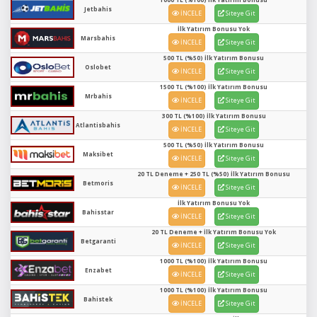
Jetbahis
İNCELE
Siteye Git
İlk Yatırım Bonusu Yok
Marsbahis
İNCELE
Siteye Git
500 TL (%50) İlk Yatırım Bonusu
Oslobet
İNCELE
Siteye Git
1500 TL (%100) İlk Yatırım Bonusu
Mrbahis
İNCELE
Siteye Git
300 TL (%100) İlk Yatırım Bonusu
Atlantisbahis
İNCELE
Siteye Git
500 TL (%50) İlk Yatırım Bonusu
Maksibet
İNCELE
Siteye Git
20 TL Deneme + 250 TL (%50) İlk Yatırım Bonusu
Betmoris
İNCELE
Siteye Git
İlk Yatırım Bonusu Yok
Bahisstar
İNCELE
Siteye Git
20 TL Deneme + İlk Yatırım Bonusu Yok
Betgaranti
İNCELE
Siteye Git
1000 TL (%100) İlk Yatırım Bonusu
Enzabet
İNCELE
Siteye Git
1000 TL (%100) İlk Yatırım Bonusu
Bahistek
İNCELE
Siteye Git