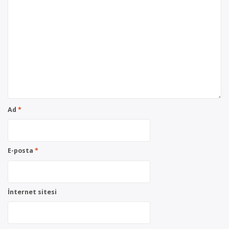
Ad
*
E-posta
*
İnternet sitesi