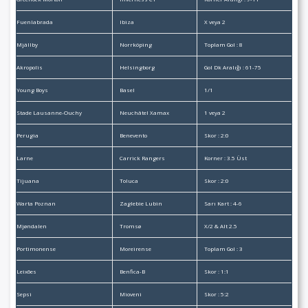
Fuenlabrada
Ibiza
X veya 2
Mjällby
Norrköping
Toplam Gol : 8
Akropolis
Helsingborg
Gol Dk Aralığı : 61-75
Young Boys
Basel
1/1
Stade Lausanne-Ouchy
Neuchâtel Xamax
1 veya 2
Perugia
Benevento
Skor : 2:0
Larne
Carrick Rangers
Korner : 3.5 Üst
Tijuana
Toluca
Skor : 2:0
Warta Poznan
Zaglebie Lubin
Sarı Kart : 4-6
Mjøndalen
Tromsø
X/2 & Alt 2.5
Portimonense
Moreirense
Toplam Gol : 3
Leixões
Benfica-B
Skor : 1:1
Sepsi
Mioveni
Skor : 5:2