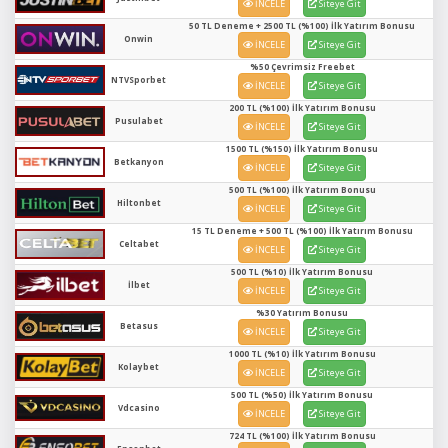
İNCELE
Siteye Git
50 TL Deneme + 2500 TL (%100) İlk Yatırım Bonusu
Onwin
İNCELE
Siteye Git
%50 Çevrimsiz Freebet
NTVSporbet
İNCELE
Siteye Git
200 TL (%100) İlk Yatırım Bonusu
Pusulabet
İNCELE
Siteye Git
1500 TL (%150) İlk Yatırım Bonusu
Betkanyon
İNCELE
Siteye Git
500 TL (%100) İlk Yatırım Bonusu
Hiltonbet
İNCELE
Siteye Git
15 TL Deneme + 500 TL (%100) İlk Yatırım Bonusu
Celtabet
İNCELE
Siteye Git
500 TL (%10) İlk Yatırım Bonusu
İlbet
İNCELE
Siteye Git
%30 Yatırım Bonusu
Betasus
İNCELE
Siteye Git
1000 TL (%10) İlk Yatırım Bonusu
Kolaybet
İNCELE
Siteye Git
500 TL (%50) İlk Yatırım Bonusu
Vdcasino
İNCELE
Siteye Git
724 TL (%100) İlk Yatırım Bonusu