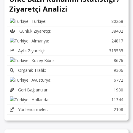
Ziyaretçi Analizi
Türkiye:
80268
Günlük Ziyaretçi:
38402
Almanya:
24817
Aylık Ziyaretçi:
315555
Kuzey Kıbrıs:
8676
Organik Trafik:
9306
Avusturya:
6772
Geri Bağlantılar:
1980
Hollanda:
11344
Yönlendirmeler:
2108