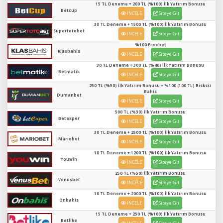
15 TL Deneme + 200 TL (%100) İlk Yatırım Bonusu
Betcup
İNCELE
Siteye Git
30 TL Deneme + 1500 TL (%100) İlk Yatırım Bonusu
Supertotobet
İNCELE
Siteye Git
%100 Freebet
Klasbahis
İNCELE
Siteye Git
30 TL Deneme + 300 TL (%40) İlk Yatırım Bonusu
Betmatik
İNCELE
Siteye Git
250 TL (%50) İlk Yatırım Bonusu + %100 (100 TL) Risksiz
Bahis
Dumanbet
İNCELE
Siteye Git
500 TL (%30) İlk Yatırım Bonusu
Betexper
İNCELE
Siteye Git
30 TL Deneme + 2500 TL (%100) İlk Yatırım Bonusu
Mariobet
İNCELE
Siteye Git
10 TL Deneme + 1200 TL (%100) İlk Yatırım Bonusu
Youwin
İNCELE
Siteye Git
250 TL (%50) İlk Yatırım Bonusu
Venusbet
İNCELE
Siteye Git
10 TL Deneme + 2000 TL (%100) İlk Yatırım Bonusu
Onbahis
İNCELE
Siteye Git
15 TL Deneme + 250 TL (%100) İlk Yatırım Bonusu
Betlike