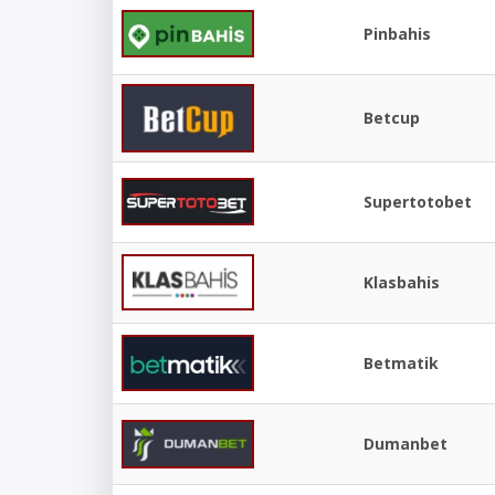
Pinbahis
Betcup
Supertotobet
Klasbahis
Betmatik
Dumanbet