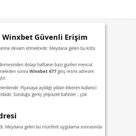
– Winxbet Güvenli Erişim
tlerine devam etmektedir. Meydana gelen bu kötü
bilinmesinden dolayı haftanın bazı günleri mevcut
uameleden sonra
Winxbet 677
giriş resmi adresini
tır.
rdendir. Piyasaya açıldığı yıldan itiberen kullanıcı
adır. Sunduğu geniş yelpazeli bahisler , çok
dresi
ndi. Meydana gelen bu münferit uygulama sonrasında