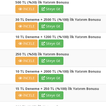
500 TL (%30) İlk Yatırım Bonusu
İNCELE
Siteye Git
30 TL Deneme + 2500 TL (%100) İlk Yatırım Bonusu
İNCELE
Siteye Git
10 TL Deneme + 1200 TL (%100) İlk Yatırım Bonusu
İNCELE
Siteye Git
250 TL (%50) İlk Yatırım Bonusu
İNCELE
Siteye Git
10 TL Deneme + 2000 TL (%100) İlk Yatırım Bonusu
İNCELE
Siteye Git
15 TL Deneme + 250 TL (%100) İlk Yatırım Bonusu
İNCELE
Siteye Git