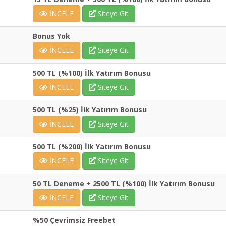
İNCELE
Siteye Git
Bonus Yok
İNCELE
Siteye Git
500 TL (%100) İlk Yatırım Bonusu
İNCELE
Siteye Git
500 TL (%25) İlk Yatırım Bonusu
İNCELE
Siteye Git
500 TL (%200) İlk Yatırım Bonusu
İNCELE
Siteye Git
50 TL Deneme + 2500 TL (%100) İlk Yatırım Bonusu
İNCELE
Siteye Git
%50 Çevrimsiz Freebet