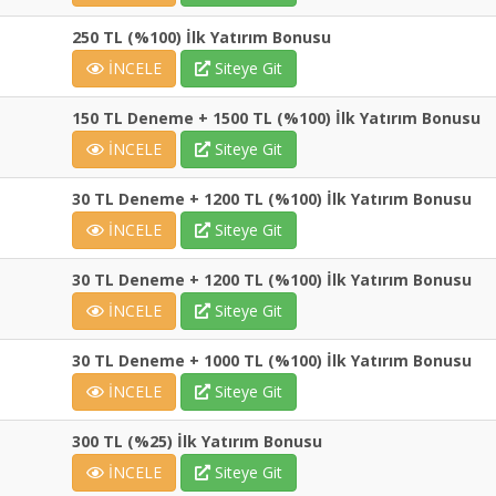
250 TL (%100) İlk Yatırım Bonusu
İNCELE
Siteye Git
150 TL Deneme + 1500 TL (%100) İlk Yatırım Bonusu
İNCELE
Siteye Git
30 TL Deneme + 1200 TL (%100) İlk Yatırım Bonusu
İNCELE
Siteye Git
30 TL Deneme + 1200 TL (%100) İlk Yatırım Bonusu
İNCELE
Siteye Git
30 TL Deneme + 1000 TL (%100) İlk Yatırım Bonusu
İNCELE
Siteye Git
300 TL (%25) İlk Yatırım Bonusu
İNCELE
Siteye Git