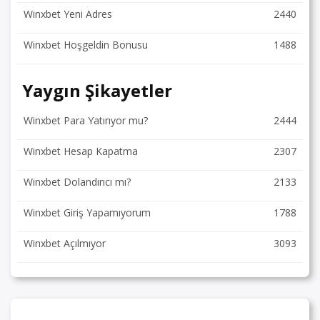
Winxbet Yeni Adres
2440
Winxbet Hoşgeldin Bonusu
1488
Yaygın Şikayetler
Winxbet Para Yatırıyor mu?
2444
Winxbet Hesap Kapatma
2307
Winxbet Dolandırıcı mı?
2133
Winxbet Giriş Yapamıyorum
1788
Winxbet Açılmıyor
3093