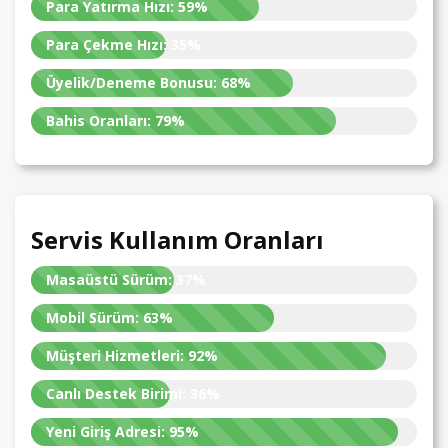
Para Yatırma Hızı:
59%
Para Çekme Hızı:
35%
Üyelik/Deneme Bonusu:
68%
Bahis Oranları:
79%
Servis Kullanım Oranları
Masaüstü Sürüm:
37%
Mobil Sürüm:
63%
Müşteri Hizmetleri:
92%
Canlı Destek Birimi:
36%
Yeni Giriş Adresi:
95%