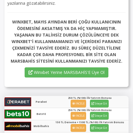
yazılarına gözatabilirsiniz.
WINXBET, MAYIS AYINDAN BERİ ÇOĞU KULLANICININ
ÖDEMESİNİ AKSATMIŞ YA DA HİÇ YAPMAMIŞTIR.
YAŞANAN BU TALİHSİZ DURUM ÇÖZÜLÜNCEYE DEK
WINXBET'İ KULLANMAMANIZI VE İÇERİDEKİ PARANIZI
ÇEKMENİZİ TAVSİYE EDERİZ. BU SÜREÇ DÜZELTİLENE
KADAR ÇOK DAHA PROFESYONEL BİR SİTE OLAN
MARSBAHİS SİTESİNİ KULLANMANIZI TAVSİYE EDERİZ.
Winxbet Yerine MARSBAHİS'E Üye Ol
250 TL (%100) İlk Yatırım Bonusu
Perabet
İNCELE
Siteye Git
250 TL (%100) İlk Yatırım Bonusu
Bets10
İNCELE
Siteye Git
150 TL Deneme + 1500 TL (%100) İlk Yatırım Bonusu
Mobilbahis
İNCELE
Siteye Git