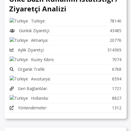
Ziyaretçi Analizi
Türkiye:
78140
Günlük Ziyaretçi:
43485
Almanya:
20776
Aylık Ziyaretçi:
314369
Kuzey Kıbrıs:
7074
Organik Trafik:
6768
Avusturya:
6594
Geri Bağlantılar:
1721
Hollanda:
8827
Yönlendirmeler:
1312