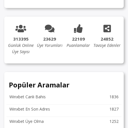
313395
23629
22109
24852
Günlük Online
Üye Yorumları
Puanlamalar
Tavsiye Edenler
Üye Sayısı
Popüler Aramalar
Winxbet Canlı Bahis
1836
Winxbet En Son Adres
1827
Winxbet Üye Olma
1252