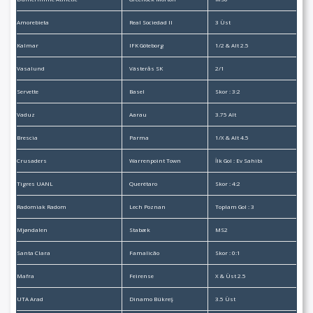
Amorebieta
Real Sociedad II
3 Üst
Kalmar
IFK Göteborg
1/2 & Alt 2.5
Vasalund
Västerås SK
2/1
Servette
Basel
Skor : 3:2
Vaduz
Aarau
3.75 Alt
Brescia
Parma
1/X & Alt 4.5
Crusaders
Warrenpoint Town
İlk Gol : Ev Sahibi
Tigres UANL
Querétaro
Skor : 4:2
Radomiak Radom
Lech Poznan
Toplam Gol : 3
Mjøndalen
Stabæk
MS2
Santa Clara
Famalicão
Skor : 0:1
Mafra
Feirense
X & Üst 2.5
UTA Arad
Dinamo Bükreş
3.5 Üst