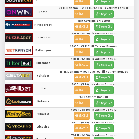
İNCELE
Siteye Git
50 TL Deneme + 2500 TL (%100) İlk Yatırım Bonusu
Onwin
İNCELE
Siteye Git
%50 Çevrimsiz Freebet
NTVSporbet
İNCELE
Siteye Git
200 TL (%100) İlk Yatırım Bonusu
Pusulabet
İNCELE
Siteye Git
1500 TL (%150) İlk Yatırım Bonusu
Betkanyon
İNCELE
Siteye Git
500 TL (%100) İlk Yatırım Bonusu
Hiltonbet
İNCELE
Siteye Git
15 TL Deneme + 500 TL (%100) İlk Yatırım Bonusu
Celtabet
İNCELE
Siteye Git
500 TL (%10) İlk Yatırım Bonusu
İlbet
İNCELE
Siteye Git
%30 Yatırım Bonusu
Betasus
İNCELE
Siteye Git
1000 TL (%10) İlk Yatırım Bonusu
Kolaybet
İNCELE
Siteye Git
500 TL (%50) İlk Yatırım Bonusu
Vdcasino
İNCELE
Siteye Git
724 TL (%100) İlk Yatırım Bonusu