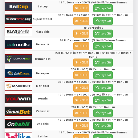
15 TL Deneme + 200 TL (%100) İlk Yatırım Bonusu
Betcup
İNCELE
Siteye Git
30 TL Deneme + 1500 TL (%100) İlk Yatırım Bonusu
Supertotobet
İNCELE
Siteye Git
%100 Freebet
Klasbahis
İNCELE
Siteye Git
30 TL Deneme + 300 TL (%40) İlk Yatırım Bonusu
Betmatik
İNCELE
Siteye Git
250 TL (%50) İlk Yatırım Bonusu + %100 (100 TL) Risksiz
Bahis
Dumanbet
İNCELE
Siteye Git
500 TL (%30) İlk Yatırım Bonusu
Betexper
İNCELE
Siteye Git
30 TL Deneme + 2500 TL (%100) İlk Yatırım Bonusu
Mariobet
İNCELE
Siteye Git
10 TL Deneme + 1200 TL (%100) İlk Yatırım Bonusu
Youwin
İNCELE
Siteye Git
250 TL (%50) İlk Yatırım Bonusu
Venusbet
İNCELE
Siteye Git
10 TL Deneme + 2000 TL (%100) İlk Yatırım Bonusu
Onbahis
İNCELE
Siteye Git
15 TL Deneme + 250 TL (%100) İlk Yatırım Bonusu
Betlike