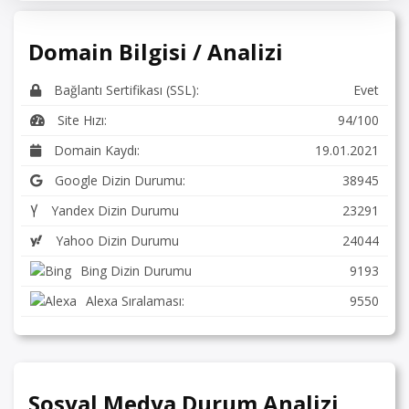
Domain Bilgisi / Analizi
Bağlantı Sertifikası (SSL):
Evet
Site Hızı:
94/100
Domain Kaydı:
19.01.2021
Google Dizin Durumu:
38945
Yandex Dizin Durumu
23291
Yahoo Dizin Durumu
24044
Bing Dizin Durumu
9193
Alexa Sıralaması:
9550
Sosyal Medya Durum Analizi