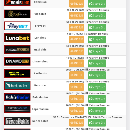
Bahislion
İNCELE
Siteye Git
200 TL (%100) İlk Yatırım Bonusu
Vipbahis
İNCELE
Siteye Git
500 TL (%100) İlk Yatırım Bonusu
Freybet
İNCELE
Siteye Git
100 TL (%25) İlk Yatırım Bonusu
Lunabet
İNCELE
Siteye Git
500 TL (%100) İlk Yatırım Bonusu
Ngsbahis
İNCELE
Siteye Git
1000 TL (%25) İlk Yatırım Bonusu
Dinamobet
İNCELE
Siteye Git
2000 TL (%200) İlk Yatırım Bonusu
Paribahis
İNCELE
Siteye Git
500 TL (%100) İlk Yatırım Bonusu
Betorder
İNCELE
Siteye Git
1000 TL (%100) İlk Yatırım Bonusu
Bahisbudur
İNCELE
Siteye Git
2000 TL (%100) İlk Yatırım Bonusu
Aspercasino
İNCELE
Siteye Git
30 TL Deneme + 23x444 TL (%100) İlk Yatırım Bonusu
Gencobahis
İNCELE
Siteye Git
1500 TL (%100) İlk Yatırım Bonusu