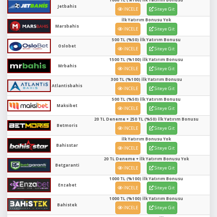
Jetbahis
İNCELE
Siteye Git
İlk Yatırım Bonusu Yok
Marsbahis
İNCELE
Siteye Git
500 TL (%50) İlk Yatırım Bonusu
Oslobet
İNCELE
Siteye Git
1500 TL (%100) İlk Yatırım Bonusu
Mrbahis
İNCELE
Siteye Git
300 TL (%100) İlk Yatırım Bonusu
Atlantisbahis
İNCELE
Siteye Git
500 TL (%50) İlk Yatırım Bonusu
Maksibet
İNCELE
Siteye Git
20 TL Deneme + 250 TL (%50) İlk Yatırım Bonusu
Betmoris
İNCELE
Siteye Git
İlk Yatırım Bonusu Yok
Bahisstar
İNCELE
Siteye Git
20 TL Deneme + İlk Yatırım Bonusu Yok
Betgaranti
İNCELE
Siteye Git
1000 TL (%100) İlk Yatırım Bonusu
Enzabet
İNCELE
Siteye Git
1000 TL (%100) İlk Yatırım Bonusu
Bahistek
İNCELE
Siteye Git