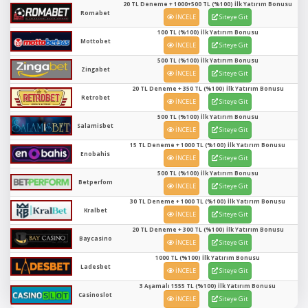
20 TL Deneme + 1000+500 TL (%100) İlk Yatırım Bonusu
Romabet
İNCELE
Siteye Git
100 TL (%100) İlk Yatırım Bonusu
Mottobet
İNCELE
Siteye Git
500 TL (%100) İlk Yatırım Bonusu
Zingabet
İNCELE
Siteye Git
20 TL Deneme + 350 TL (%100) İlk Yatırım Bonusu
Retrobet
İNCELE
Siteye Git
500 TL (%100) İlk Yatırım Bonusu
Salamisbet
İNCELE
Siteye Git
15 TL Deneme + 1000 TL (%100) İlk Yatırım Bonusu
Enobahis
İNCELE
Siteye Git
500 TL (%100) İlk Yatırım Bonusu
Betperfom
İNCELE
Siteye Git
30 TL Deneme + 1000 TL (%100) İlk Yatırım Bonusu
Kralbet
İNCELE
Siteye Git
20 TL Deneme + 300 TL (%100) İlk Yatırım Bonusu
Baycasino
İNCELE
Siteye Git
1000 TL (%100) İlk Yatırım Bonusu
Ladesbet
İNCELE
Siteye Git
3 Aşamalı 1555 TL (%100) İlk Yatırım Bonusu
Casinoslot
İNCELE
Siteye Git