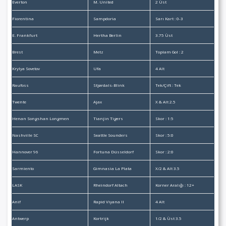
Everton
M. United
2 Üst
Fiorentina
Sampdoria
Sarı Kart : 0-3
E. Frankfurt
Hertha Berlin
3.75 Üst
Brest
Metz
Toplam Gol : 2
Krylya Sovetov
Ufa
4 Alt
Raufoss
Stjørdals-Blink
Tek/Çift : Tek
Twente
Ajax
X & Alt 2.5
Henan Songshan Longmen
Tianjin Tigers
Skor : 1:5
Nashville SC
Seattle Sounders
Skor : 5:0
Hannover 96
Fortuna Düsseldorf
Skor : 2:0
Sarmiento
Gimnasia La Plata
X/2 & Alt 3.5
LASK
Rheindorf Altach
Korner Aralığı : 12+
Anif
Rapid Viyana II
4 Alt
Antwerp
Kortrijk
1/2 & Üst 3.5