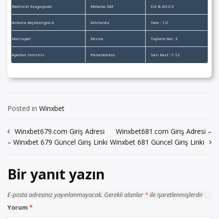
Radnicki Kragujevac
Metalac GM
X/2 & Alt 3.5
Ankara Keçiörengücü
Altınordu
Skor : 1:2
Mariupol’
Desna
Toplam Gol : 2
Apollon Smirnis
Panaitolikos
Sarı Kart : 7-12
Posted in
Winxbet
Yazı
Winxbet679.com Giriş Adresi
Winxbet681.com Giriş Adresi –
– Winxbet 679 Güncel Giriş Linki
Winxbet 681 Güncel Giriş Linki
gezinmesi
Bir yanıt yazın
E-posta adresiniz yayınlanmayacak.
Gerekli alanlar
*
ile işaretlenmişlerdir
Yorum
*