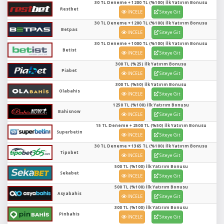
30 TL Deneme + 1200 TL (%100) İlk Yatırım Bonusu
Restbet
İNCELE
Siteye Git
30 TL Deneme + 1200 TL (%100) İlk Yatırım Bonusu
Betpas
İNCELE
Siteye Git
30 TL Deneme + 1000 TL (%100) İlk Yatırım Bonusu
Betist
İNCELE
Siteye Git
300 TL (%25) İlk Yatırım Bonusu
Piabet
İNCELE
Siteye Git
300 TL (%50) İlk Yatırım Bonusu
Olabahis
İNCELE
Siteye Git
1250 TL (%100) İlk Yatırım Bonusu
Bahisnow
İNCELE
Siteye Git
15 TL Deneme + 2500 TL (%50) İlk Yatırım Bonusu
Superbetin
İNCELE
Siteye Git
30 TL Deneme + 1365 TL (%100) İlk Yatırım Bonusu
Tipobet
İNCELE
Siteye Git
500 TL (%100) İlk Yatırım Bonusu
Sekabet
İNCELE
Siteye Git
500 TL (%100) İlk Yatırım Bonusu
Asyabahis
İNCELE
Siteye Git
300 TL (%100) İlk Yatırım Bonusu
Pinbahis
İNCELE
Siteye Git