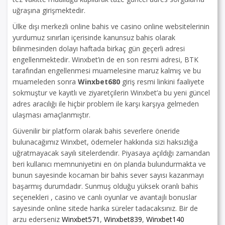
uğraşına girişmektedir.
Ülke dışı merkezli online bahis ve casino online websitelerinin
yurdumuz sınırları içerisinde kanunsuz bahis olarak
bilinmesinden dolayı haftada birkaç gün geçerli adresi
engellenmektedir. Winxbet’in de en son resmi adresi, BTK
tarafından engellenmesi muamelesine maruz kalmış ve bu
muameleden sonra
Winxbet680
giriş resmi linkini faaliyete
sokmuştur ve kayıtlı ve ziyaretçilerin Winxbet’a bu yeni güncel
adres aracılığı ile hiçbir problem ile karşı karşıya gelmeden
ulaşması amaçlanmıştır.
Güvenilir bir platform olarak bahis severlere öneride
bulunacağımız Winxbet, ödemeler hakkında sizi haksızlığa
uğratmayacak sayılı sitelerdendir. Piyasaya açıldığı zamandan
beri kullanıcı memnuniyetini en ön planda bulundurmakta ve
bunun sayesinde kocaman bir bahis sever sayısı kazanmayı
başarmış durumdadır. Sunmuş olduğu yüksek oranlı bahis
seçenekleri , casino ve canlı oyunlar ve avantajlı bonuslar
sayesinde online sitede harika süreler tadacaksınız. Bir de
arzu ederseniz
Winxbet571
,
Winxbet839
,
Winxbet140