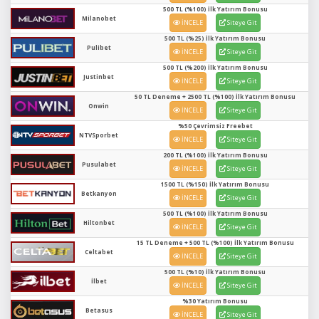
500 TL (%100) İlk Yatırım Bonusu
Milanobet
İNCELE
Siteye Git
500 TL (%25) İlk Yatırım Bonusu
Pulibet
İNCELE
Siteye Git
500 TL (%200) İlk Yatırım Bonusu
Justinbet
İNCELE
Siteye Git
50 TL Deneme + 2500 TL (%100) İlk Yatırım Bonusu
Onwin
İNCELE
Siteye Git
%50 Çevrimsiz Freebet
NTVSporbet
İNCELE
Siteye Git
200 TL (%100) İlk Yatırım Bonusu
Pusulabet
İNCELE
Siteye Git
1500 TL (%150) İlk Yatırım Bonusu
Betkanyon
İNCELE
Siteye Git
500 TL (%100) İlk Yatırım Bonusu
Hiltonbet
İNCELE
Siteye Git
15 TL Deneme + 500 TL (%100) İlk Yatırım Bonusu
Celtabet
İNCELE
Siteye Git
500 TL (%10) İlk Yatırım Bonusu
İlbet
İNCELE
Siteye Git
%30 Yatırım Bonusu
Betasus
İNCELE
Siteye Git