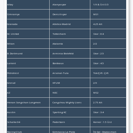
Altay
Alanyaspor
1/X & Üst 3.5
Ümraniye
Denizlispor
MS1
Granada
Atletico Madrid
4.25 Alt
M. United
Tottenham
Skor : 0:4
Milan
Atalanta
2/2
B. Dortmund
Arminia Bielefeld
Skor : 2:5
Lorient
Bordeaux
Skor : 4:5
Petrotrest
Arsenal-Tula
Tek/Çift : Çift
Grorud
KFUM
2/X
AZ
NEC
MS2
Henan Songshan Longmen
Cangzhou Mighty Lions
2.75 Alt
Austin
Sporting KC
Skor : 3:4
Schalke 04
Paderborn
Korner : 1.5 Üst
Racing Club
Gimnasia La Plata
İlk Gol : Deplasman