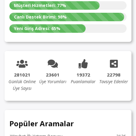
Müşteri Hizmetleri:
77%
Canlı Destek Birimi:
98%
Yeni Giriş Adresi:
65%
281021
23601
19372
22798
Günlük Online
Üye Yorumları
Puanlamalar
Tavsiye Edenler
Üye Sayısı
Popüler Aramalar