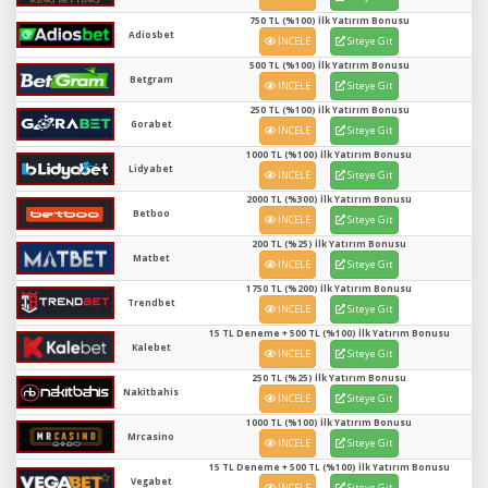
750 TL (%100) İlk Yatırım Bonusu
Adiosbet
İNCELE
Siteye Git
500 TL (%100) İlk Yatırım Bonusu
Betgram
İNCELE
Siteye Git
250 TL (%100) İlk Yatırım Bonusu
Gorabet
İNCELE
Siteye Git
1000 TL (%100) İlk Yatırım Bonusu
Lidyabet
İNCELE
Siteye Git
2000 TL (%300) İlk Yatırım Bonusu
Betboo
İNCELE
Siteye Git
200 TL (%25) İlk Yatırım Bonusu
Matbet
İNCELE
Siteye Git
1750 TL (%200) İlk Yatırım Bonusu
Trendbet
İNCELE
Siteye Git
15 TL Deneme + 500 TL (%100) İlk Yatırım Bonusu
Kalebet
İNCELE
Siteye Git
250 TL (%25) İlk Yatırım Bonusu
Nakitbahis
İNCELE
Siteye Git
1000 TL (%100) İlk Yatırım Bonusu
Mrcasino
İNCELE
Siteye Git
15 TL Deneme + 500 TL (%100) İlk Yatırım Bonusu
Vegabet
İNCELE
Siteye Git