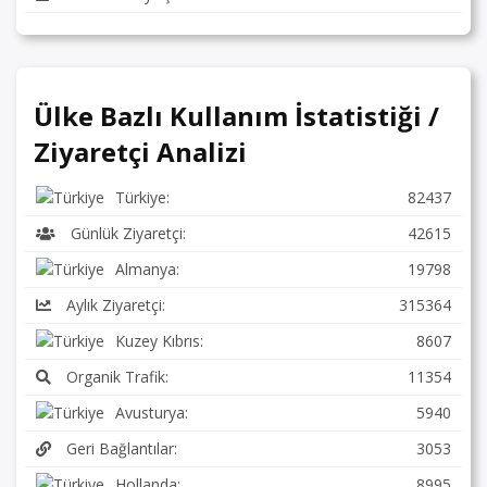
Ülke Bazlı Kullanım İstatistiği /
Ziyaretçi Analizi
Türkiye:
82437
Günlük Ziyaretçi:
42615
Almanya:
19798
Aylık Ziyaretçi:
315364
Kuzey Kıbrıs:
8607
Organik Trafik:
11354
Avusturya:
5940
Geri Bağlantılar:
3053
Hollanda:
8995