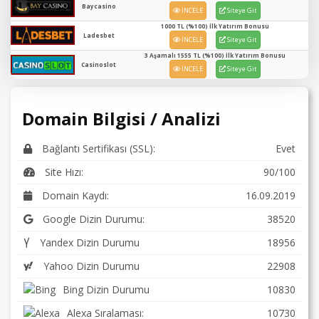
Baycasino
İNCELE
Siteye Git
1000 TL (%100) İlk Yatırım Bonusu
Ladesbet
İNCELE
Siteye Git
3 Aşamalı 1555 TL (%100) İlk Yatırım Bonusu
Casinoslot
İNCELE
Siteye Git
Domain Bilgisi / Analizi
Bağlantı Sertifikası (SSL):
Evet
Site Hızı:
90/100
Domain Kaydı:
16.09.2019
Google Dizin Durumu:
38520
Yandex Dizin Durumu
18956
Yahoo Dizin Durumu
22908
Bing Dizin Durumu
10830
Alexa Sıralaması:
10730