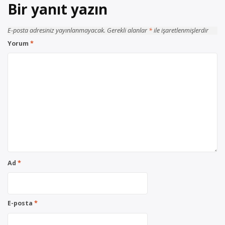
Bir yanıt yazın
E-posta adresiniz yayınlanmayacak.
Gerekli alanlar
*
ile işaretlenmişlerdir
Yorum
*
Ad
*
E-posta
*