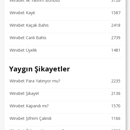
Winxbet İlk Yatırım Bonusu
3126
Winxbet Kayıt
1587
Winxbet Kaçak Bahis
2418
Winxbet Canlı Bahis
2739
Winxbet Üyelik
1481
Yaygın Şikayetler
Winxbet Para Yatırıyor mu?
2235
Winxbet Şikayet
2136
Winxbet Kapandı mı?
1570
Winxbet Şifrem Çalındı
1166