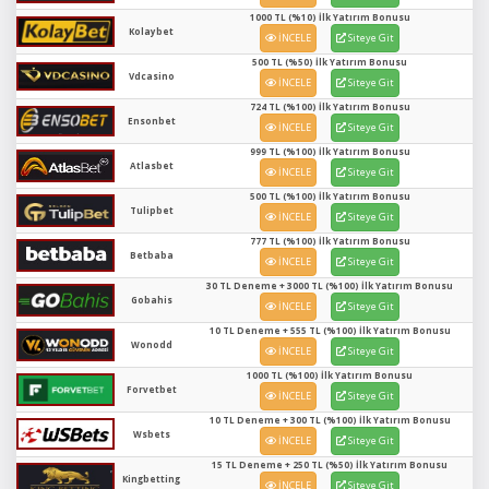
1000 TL (%10) İlk Yatırım Bonusu
Kolaybet
İNCELE
Siteye Git
500 TL (%50) İlk Yatırım Bonusu
Vdcasino
İNCELE
Siteye Git
724 TL (%100) İlk Yatırım Bonusu
Ensonbet
İNCELE
Siteye Git
999 TL (%100) İlk Yatırım Bonusu
Atlasbet
İNCELE
Siteye Git
500 TL (%100) İlk Yatırım Bonusu
Tulipbet
İNCELE
Siteye Git
777 TL (%100) İlk Yatırım Bonusu
Betbaba
İNCELE
Siteye Git
30 TL Deneme + 3000 TL (%100) İlk Yatırım Bonusu
Gobahis
İNCELE
Siteye Git
10 TL Deneme + 555 TL (%100) İlk Yatırım Bonusu
Wonodd
İNCELE
Siteye Git
1000 TL (%100) İlk Yatırım Bonusu
Forvetbet
İNCELE
Siteye Git
10 TL Deneme + 300 TL (%100) İlk Yatırım Bonusu
Wsbets
İNCELE
Siteye Git
15 TL Deneme + 250 TL (%50) İlk Yatırım Bonusu
Kingbetting
İNCELE
Siteye Git