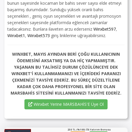
bunun sayesinde kocaman bir bahis sever sayısı elde etmeyi
başarmış durumdadır. Sunduğu yüksek oranlı bahis
seçenekleri , geniş oyun seçenekleri ve avantajlı promosyon
seçenekleri sayesinde platformda eğlenceli zamanlar
tadacaksınız. Bunlara ilaveten arzu ederseniz
Winxbet597
,
Winxbet1
,
Winxbet573
giriş linklerine uğrayabilirsiniz.
WINXBET, MAYIS AYINDAN BERİ ÇOĞU KULLANICININ
ÖDEMESİNİ AKSATMIŞ YA DA HİÇ YAPMAMIŞTIR.
YAŞANAN BU TALİHSİZ DURUM ÇÖZÜLÜNCEYE DEK
WINXBET'İ KULLANMAMANIZI VE İÇERİDEKİ PARANIZI
ÇEKMENİZİ TAVSİYE EDERİZ. BU SÜREÇ DÜZELTİLENE
KADAR ÇOK DAHA PROFESYONEL BİR SİTE OLAN
MARSBAHİS SİTESİNİ KULLANMANIZI TAVSİYE EDERİZ.
Winxbet Yerine MARSBAHİS'E Üye Ol
250 TL (%100) İlk Yatırım Bonusu