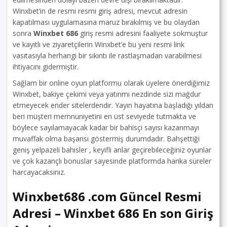
Winxbet’in de resmi resmi giriş adresi, mevcut adresin
kapatılması uygulamasına maruz bırakılmış ve bu olaydan
sonra
Winxbet 686
giriş resmi adresini faaliyete sokmuştur
ve kayıtlı ve ziyaretçilerin Winxbet’e bu yeni resmi link
vasıtasıyla herhangi bir sıkıntı ile rastlaşmadan varabilmesi
ihtiyacını gidermiştir.
Sağlam bir online oyun platformu olarak üyelere önerdiğimiz
Winxbet, bakiye çekimi veya yatırımı nezdinde sizi mağdur
etmeyecek ender sitelerdendir. Yayın hayatına başladığı yıldan
beri müşteri memnuniyetini en üst seviyede tutmakta ve
böylece sayılamayacak kadar bir bahisçi sayısı kazanmayı
muvaffak olma başarısı göstermiş durumdadır. Bahşettiği
geniş yelpazeli bahisler , keyifli anlar geçirebileceğiniz oyunlar
ve çok kazançlı bonuslar sayesinde platformda harika süreler
harcayacaksınız.
Winxbet686 .com Güncel Resmi
Adresi – Winxbet 686 En son Giriş