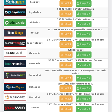
Sekabet
İNCELE
Siteye Git
500 TL (%100) İlk Yatırım Bonusu
Asyabahis
İNCELE
Siteye Git
300 TL (%100) İlk Yatırım Bonusu
Pinbahis
İNCELE
Siteye Git
15 TL Deneme + 200 TL (%100) İlk Yatırım Bonusu
Betcup
İNCELE
Siteye Git
30 TL Deneme + 1500 TL (%100) İlk Yatırım Bonusu
Supertotobet
İNCELE
Siteye Git
%100 Freebet
Klasbahis
İNCELE
Siteye Git
30 TL Deneme + 300 TL (%40) İlk Yatırım Bonusu
Betmatik
İNCELE
Siteye Git
250 TL (%50) İlk Yatırım Bonusu + %100 (100 TL) Risksiz
Bahis
Dumanbet
İNCELE
Siteye Git
500 TL (%30) İlk Yatırım Bonusu
Betexper
İNCELE
Siteye Git
30 TL Deneme + 2500 TL (%100) İlk Yatırım Bonusu
Mariobet
İNCELE
Siteye Git
10 TL Deneme + 1200 TL (%100) İlk Yatırım Bonusu
Youwin
İNCELE
Siteye Git