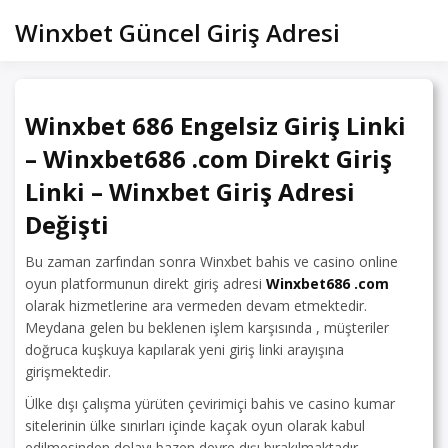
Skip
Winxbet Güncel Giriş Adresi
to
content
Winxbet 686 Engelsiz Giriş Linki
– Winxbet686 .com Direkt Giriş
Linki – Winxbet Giriş Adresi
Değişti
Bu zaman zarfından sonra Winxbet bahis ve casino online
oyun platformunun direkt giriş adresi
Winxbet686 .com
olarak hizmetlerine ara vermeden devam etmektedir.
Meydana gelen bu beklenen işlem karşısında , müşteriler
doğruca kuşkuya kapılarak yeni giriş linki arayışına
girişmektedir.
Ülke dışı çalışma yürüten çevirimiçi bahis ve casino kumar
sitelerinin ülke sınırları içinde kaçak oyun olarak kabul
edilmesinden dolayı bazen devre dışı bırakılmaktadır.