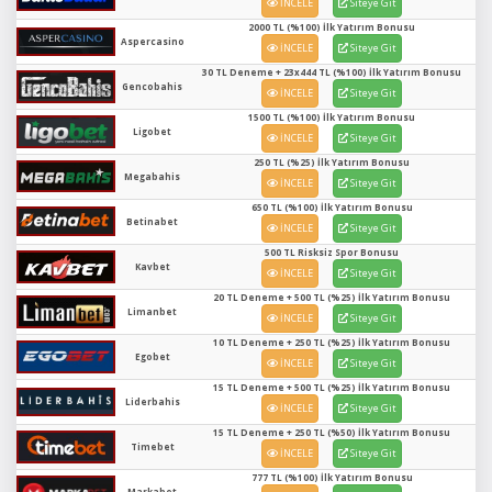
İNCELE
Siteye Git
2000 TL (%100) İlk Yatırım Bonusu
Aspercasino
İNCELE
Siteye Git
30 TL Deneme + 23x444 TL (%100) İlk Yatırım Bonusu
Gencobahis
İNCELE
Siteye Git
1500 TL (%100) İlk Yatırım Bonusu
Ligobet
İNCELE
Siteye Git
250 TL (%25) İlk Yatırım Bonusu
Megabahis
İNCELE
Siteye Git
650 TL (%100) İlk Yatırım Bonusu
Betinabet
İNCELE
Siteye Git
500 TL Risksiz Spor Bonusu
Kavbet
İNCELE
Siteye Git
20 TL Deneme + 500 TL (%25) İlk Yatırım Bonusu
Limanbet
İNCELE
Siteye Git
10 TL Deneme + 250 TL (%25) İlk Yatırım Bonusu
Egobet
İNCELE
Siteye Git
15 TL Deneme + 500 TL (%25) İlk Yatırım Bonusu
Liderbahis
İNCELE
Siteye Git
15 TL Deneme + 250 TL (%50) İlk Yatırım Bonusu
Timebet
İNCELE
Siteye Git
777 TL (%100) İlk Yatırım Bonusu
Markabet