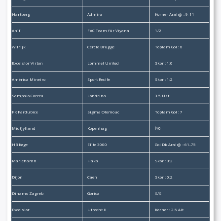
Hartberg
Admira
Korner Aralığı : 9-11
Anif
FAC Team für Viyana
1/2
Wilrijk
Cercle Brugge
Toplam Gol : 6
Excelsior Virton
Lommel United
Skor : 1:0
América Mineiro
Sport Recife
Skor : 1:2
Sampaio Corrêa
Londrina
3.5 Üst
FK Pardubice
Sigma Olomouc
Toplam Gol : 7
Midtjylland
Kopenhag
İY0
HB Køge
Elite 3000
Gol Dk Aralığı : 61-75
Mariehamn
Haka
Skor : 3:2
Dijon
Caen
Skor : 0:2
Dinamo Zagreb
Gorica
X/X
Excelsior
Utrecht II
Korner : 2.5 Alt