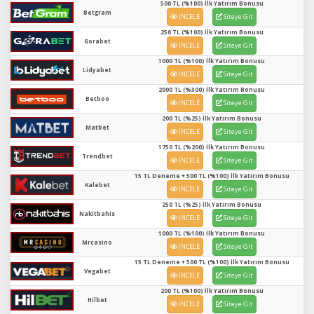
500 TL (%100) İlk Yatırım Bonusu
Betgram
İNCELE
Siteye Git
250 TL (%100) İlk Yatırım Bonusu
Gorabet
İNCELE
Siteye Git
1000 TL (%100) İlk Yatırım Bonusu
Lidyabet
İNCELE
Siteye Git
2000 TL (%300) İlk Yatırım Bonusu
Betboo
İNCELE
Siteye Git
200 TL (%25) İlk Yatırım Bonusu
Matbet
İNCELE
Siteye Git
1750 TL (%200) İlk Yatırım Bonusu
Trendbet
İNCELE
Siteye Git
15 TL Deneme + 500 TL (%100) İlk Yatırım Bonusu
Kalebet
İNCELE
Siteye Git
250 TL (%25) İlk Yatırım Bonusu
Nakitbahis
İNCELE
Siteye Git
1000 TL (%100) İlk Yatırım Bonusu
Mrcasino
İNCELE
Siteye Git
15 TL Deneme + 500 TL (%100) İlk Yatırım Bonusu
Vegabet
İNCELE
Siteye Git
200 TL (%100) İlk Yatırım Bonusu
Hilbet
İNCELE
Siteye Git