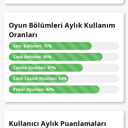
Oyun Bölümleri Aylık Kullanım
Oranları
Spor Bahisleri:
75%
Canlı Bahisler:
85%
Casino Oyunları:
67%
Canlı Casino Oyunları:
54%
Poker Oyunları:
82%
Kullanıcı Aylık Puanlamaları