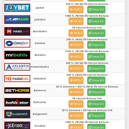
500 TL (%100) İlk Yatırım Bonusu
Joybet
İNCELE
Siteye Git
1000 TL (%100) İlk Yatırım Bonusu
Jetbahis
İNCELE
Siteye Git
İlk Yatırım Bonusu Yok
Marsbahis
İNCELE
Siteye Git
500 TL (%50) İlk Yatırım Bonusu
Oslobet
İNCELE
Siteye Git
1500 TL (%100) İlk Yatırım Bonusu
Mrbahis
İNCELE
Siteye Git
300 TL (%100) İlk Yatırım Bonusu
Atlantisbahis
İNCELE
Siteye Git
500 TL (%50) İlk Yatırım Bonusu
Maksibet
İNCELE
Siteye Git
20 TL Deneme + 250 TL (%50) İlk Yatırım Bonusu
Betmoris
İNCELE
Siteye Git
İlk Yatırım Bonusu Yok
Bahisstar
İNCELE
Siteye Git
20 TL Deneme + İlk Yatırım Bonusu Yok
Betgaranti
İNCELE
Siteye Git
1000 TL (%100) İlk Yatırım Bonusu
Enzabet
İNCELE
Siteye Git