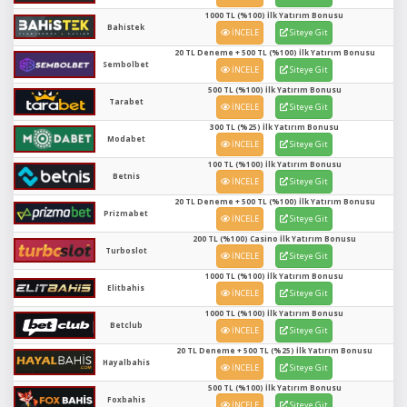
1000 TL (%100) İlk Yatırım Bonusu
Bahistek
İNCELE
Siteye Git
20 TL Deneme + 500 TL (%100) İlk Yatırım Bonusu
Sembolbet
İNCELE
Siteye Git
500 TL (%100) İlk Yatırım Bonusu
Tarabet
İNCELE
Siteye Git
300 TL (%25) İlk Yatırım Bonusu
Modabet
İNCELE
Siteye Git
100 TL (%100) İlk Yatırım Bonusu
Betnis
İNCELE
Siteye Git
20 TL Deneme + 500 TL (%100) İlk Yatırım Bonusu
Prizmabet
İNCELE
Siteye Git
200 TL (%100) Casino İlk Yatırım Bonusu
Turboslot
İNCELE
Siteye Git
1000 TL (%100) İlk Yatırım Bonusu
Elitbahis
İNCELE
Siteye Git
1000 TL (%100) İlk Yatırım Bonusu
Betclub
İNCELE
Siteye Git
20 TL Deneme + 500 TL (%25) İlk Yatırım Bonusu
Hayalbahis
İNCELE
Siteye Git
500 TL (%100) İlk Yatırım Bonusu
Foxbahis
İNCELE
Siteye Git