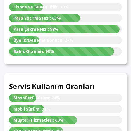
Lisans ve Güvenilirlik:
30%
Para Yatırma Hızı:
63%
Para Çekme Hızı:
98%
Üyelik/Deneme Bonusu:
27%
Bahis Oranları:
93%
Servis Kullanım Oranları
Masaüstü Sürüm:
24%
Mobil Sürüm:
31%
Müşteri Hizmetleri:
60%