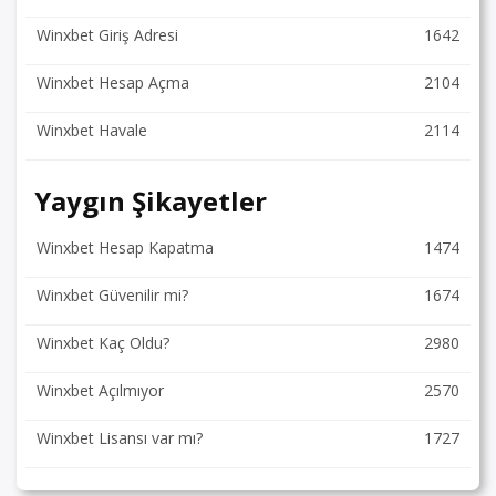
Winxbet Giriş Adresi
1642
Winxbet Hesap Açma
2104
Winxbet Havale
2114
Yaygın Şikayetler
Winxbet Hesap Kapatma
1474
Winxbet Güvenilir mi?
1674
Winxbet Kaç Oldu?
2980
Winxbet Açılmıyor
2570
Winxbet Lisansı var mı?
1727