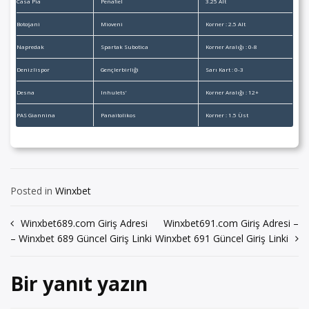
Casa Pia
Penafiel
3.25 Alt
Botoşani
Mioveni
Korner : 2.5 Alt
Napredak
Spartak Subotica
Korner Aralığı : 0-8
Denizlispor
Gençlerbirliği
Sarı Kart : 0-3
Desna
Inhulets’
Korner Aralığı : 12+
PAS Giannina
Panaitolikos
Korner : 1.5 Üst
Posted in
Winxbet
Yazı
Winxbet689.com Giriş Adresi
Winxbet691.com Giriş Adresi –
– Winxbet 689 Güncel Giriş Linki
Winxbet 691 Güncel Giriş Linki
gezinmesi
Bir yanıt yazın