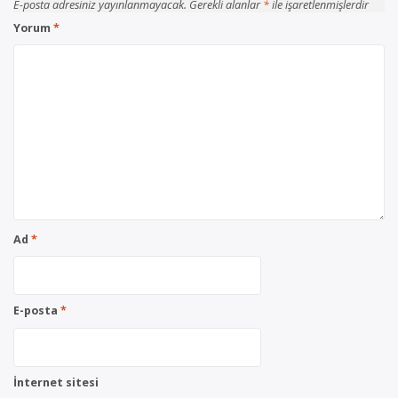
E-posta adresiniz yayınlanmayacak.
Gerekli alanlar
*
ile işaretlenmişlerdir
Yorum
*
Ad
*
E-posta
*
İnternet sitesi