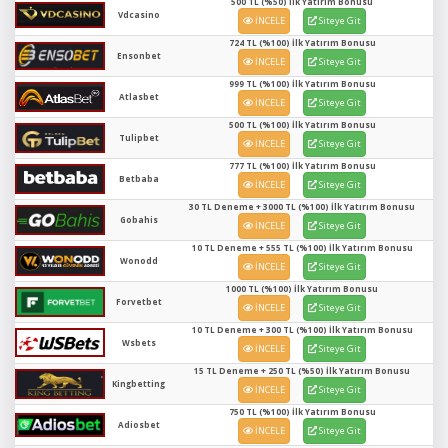
500 TL (%50) İlk Yatırım Bonusu
Vdcasino
İNCELE
Siteye Git
724 TL (%100) İlk Yatırım Bonusu
Ensonbet
İNCELE
Siteye Git
999 TL (%100) İlk Yatırım Bonusu
Atlasbet
İNCELE
Siteye Git
500 TL (%100) İlk Yatırım Bonusu
Tulipbet
İNCELE
Siteye Git
777 TL (%100) İlk Yatırım Bonusu
Betbaba
İNCELE
Siteye Git
30 TL Deneme + 3000 TL (%100) İlk Yatırım Bonusu
Gobahis
İNCELE
Siteye Git
10 TL Deneme + 555 TL (%100) İlk Yatırım Bonusu
Wonodd
İNCELE
Siteye Git
1000 TL (%100) İlk Yatırım Bonusu
Forvetbet
İNCELE
Siteye Git
10 TL Deneme + 300 TL (%100) İlk Yatırım Bonusu
Wsbets
İNCELE
Siteye Git
15 TL Deneme + 250 TL (%50) İlk Yatırım Bonusu
Kingbetting
İNCELE
Siteye Git
750 TL (%100) İlk Yatırım Bonusu
Adiosbet
İNCELE
Siteye Git