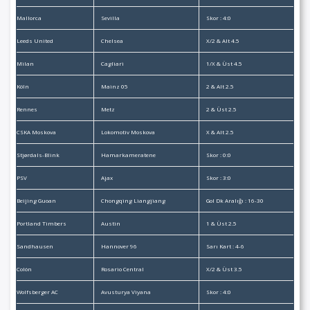
Mallorca
Sevilla
Skor : 4:0
Leeds United
Chelsea
X/2 & Alt 4.5
Milan
Cagliari
1/X & Üst 4.5
Köln
Mainz 05
2 & Alt 2.5
Rennes
Metz
2 & Üst 2.5
CSKA Moskova
Lokomotiv Moskova
X & Alt 2.5
Stjørdals-Blink
Hamarkameratene
Skor : 0:0
PSV
Ajax
Skor : 3:0
Beijing Guoan
Chongqing Liangjiang
Gol Dk Aralığı : 16-30
Portland Timbers
Austin
1 & Üst 2.5
Sandhausen
Hannover 96
Sarı Kart : 4-6
Colón
Rosario Central
X/2 & Üst 3.5
Wolfsberger AC
Avusturya Viyana
Skor : 4:0