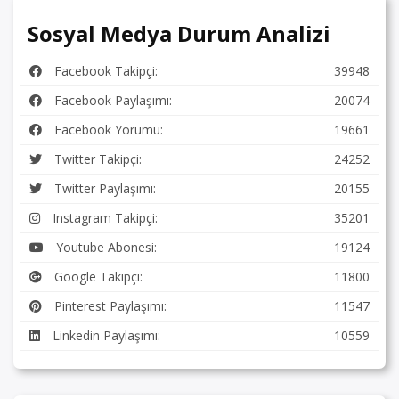
Sosyal Medya Durum Analizi
Facebook Takipçi:
39948
Facebook Paylaşımı:
20074
Facebook Yorumu:
19661
Twitter Takipçi:
24252
Twitter Paylaşımı:
20155
Instagram Takipçi:
35201
Youtube Abonesi:
19124
Google Takipçi:
11800
Pinterest Paylaşımı:
11547
Linkedin Paylaşımı:
10559