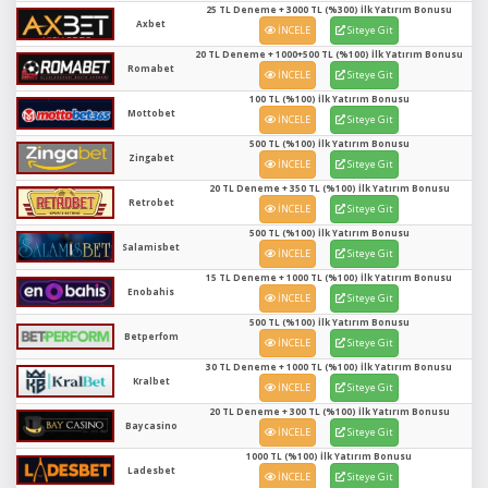
25 TL Deneme + 3000 TL (%300) İlk Yatırım Bonusu
Axbet
İNCELE
Siteye Git
20 TL Deneme + 1000+500 TL (%100) İlk Yatırım Bonusu
Romabet
İNCELE
Siteye Git
100 TL (%100) İlk Yatırım Bonusu
Mottobet
İNCELE
Siteye Git
500 TL (%100) İlk Yatırım Bonusu
Zingabet
İNCELE
Siteye Git
20 TL Deneme + 350 TL (%100) İlk Yatırım Bonusu
Retrobet
İNCELE
Siteye Git
500 TL (%100) İlk Yatırım Bonusu
Salamisbet
İNCELE
Siteye Git
15 TL Deneme + 1000 TL (%100) İlk Yatırım Bonusu
Enobahis
İNCELE
Siteye Git
500 TL (%100) İlk Yatırım Bonusu
Betperfom
İNCELE
Siteye Git
30 TL Deneme + 1000 TL (%100) İlk Yatırım Bonusu
Kralbet
İNCELE
Siteye Git
20 TL Deneme + 300 TL (%100) İlk Yatırım Bonusu
Baycasino
İNCELE
Siteye Git
1000 TL (%100) İlk Yatırım Bonusu
Ladesbet
İNCELE
Siteye Git