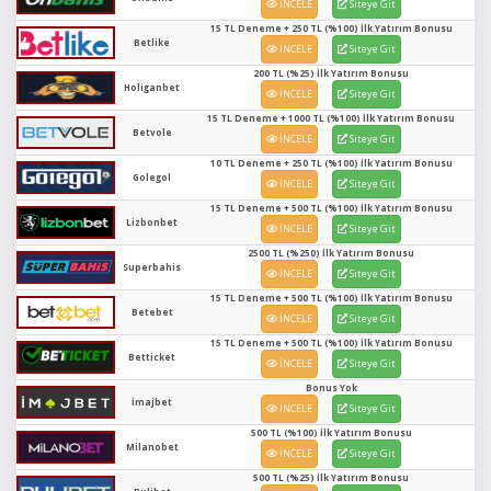
İNCELE
Siteye Git
15 TL Deneme + 250 TL (%100) İlk Yatırım Bonusu
Betlike
İNCELE
Siteye Git
200 TL (%25) İlk Yatırım Bonusu
Holiganbet
İNCELE
Siteye Git
15 TL Deneme + 1000 TL (%100) İlk Yatırım Bonusu
Betvole
İNCELE
Siteye Git
10 TL Deneme + 250 TL (%100) İlk Yatırım Bonusu
Golegol
İNCELE
Siteye Git
15 TL Deneme + 500 TL (%100) İlk Yatırım Bonusu
Lizbonbet
İNCELE
Siteye Git
2500 TL (%250) İlk Yatırım Bonusu
Superbahis
İNCELE
Siteye Git
15 TL Deneme + 500 TL (%100) İlk Yatırım Bonusu
Betebet
İNCELE
Siteye Git
15 TL Deneme + 500 TL (%100) İlk Yatırım Bonusu
Betticket
İNCELE
Siteye Git
Bonus Yok
İmajbet
İNCELE
Siteye Git
500 TL (%100) İlk Yatırım Bonusu
Milanobet
İNCELE
Siteye Git
500 TL (%25) İlk Yatırım Bonusu