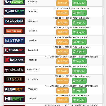
Betgram
İNCELE
Siteye Git
250 TL (%100) İlk Yatırım Bonusu
Gorabet
İNCELE
Siteye Git
1000 TL (%100) İlk Yatırım Bonusu
Lidyabet
İNCELE
Siteye Git
2000 TL (%300) İlk Yatırım Bonusu
Betboo
İNCELE
Siteye Git
200 TL (%25) İlk Yatırım Bonusu
Matbet
İNCELE
Siteye Git
1750 TL (%200) İlk Yatırım Bonusu
Trendbet
İNCELE
Siteye Git
15 TL Deneme + 500 TL (%100) İlk Yatırım Bonusu
Kalebet
İNCELE
Siteye Git
250 TL (%25) İlk Yatırım Bonusu
Nakitbahis
İNCELE
Siteye Git
1000 TL (%100) İlk Yatırım Bonusu
Mrcasino
İNCELE
Siteye Git
15 TL Deneme + 500 TL (%100) İlk Yatırım Bonusu
Vegabet
İNCELE
Siteye Git
200 TL (%100) İlk Yatırım Bonusu
Hilbet
İNCELE
Siteye Git
20 TL Deneme + 1250 TL (%100) İlk Yatırım Bonusu