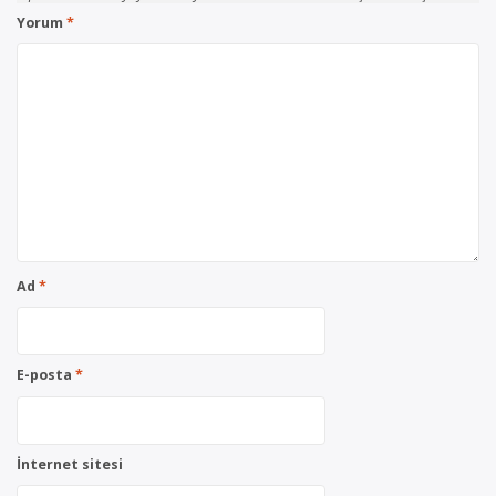
Yorum
*
Ad
*
E-posta
*
İnternet sitesi