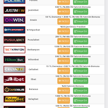
Pulibet
İNCELE
Siteye Git
500 TL (%200) İlk Yatırım Bonusu
Justinbet
İNCELE
Siteye Git
50 TL Deneme + 2500 TL (%100) İlk Yatırım Bonusu
Onwin
İNCELE
Siteye Git
%50 Çevrimsiz Freebet
NTVSporbet
İNCELE
Siteye Git
200 TL (%100) İlk Yatırım Bonusu
Pusulabet
İNCELE
Siteye Git
1500 TL (%150) İlk Yatırım Bonusu
Betkanyon
İNCELE
Siteye Git
500 TL (%100) İlk Yatırım Bonusu
Hiltonbet
İNCELE
Siteye Git
15 TL Deneme + 500 TL (%100) İlk Yatırım Bonusu
Celtabet
İNCELE
Siteye Git
500 TL (%10) İlk Yatırım Bonusu
İlbet
İNCELE
Siteye Git
%30 Yatırım Bonusu
Betasus
İNCELE
Siteye Git
1000 TL (%10) İlk Yatırım Bonusu
Kolaybet
İNCELE
Siteye Git
500 TL (%50) İlk Yatırım Bonusu