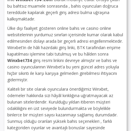
bu bahtsız muamele sonrasında , bahis oyuncuları doğruca
tereddüde kapılarak geçerli giriş adresi bulma uğraşına
kalkışmaktadır.
Ülke dışı faaliyet gösteren online bahis ve casino online
websitelerinin yurdumuz sınırları içerisinde kumar olarak kabul
edilmesinden dolayı arada bir geçerli adresi engellenmektedir.
Winxbet’in de hâli hazırdaki giriş linki, BTK tarafından erişime
kapatılması işlemine tabi tutulmuş ve bu hâlden sonra
Winxbet734
giriş resmi linkini devreye almıştır ve bahis ve
casino oyuncularının Winxbet’a bu yeni güncel adres yoluyla
hiçbir sıkıntı ile karşı karşıya gelmeden girebilmesi ihtiyacını
gidermiştir.
Kaliteli bir site olarak oyunculara önerdiğimiz Winxbet,
ödemeler hakkında sizi hâyâl kırıklığına uğratmayacak az
bulunan sitelerdendir. Kurulduğu yıldan itiberen müşteri
odaklılığını en üst seviyede bulundurmakta ve böylelikle
binlerce bir müşteri sayısı kazanmayı sağlamış durumdadır.
Sunmuş olduğu oranları yüksek bahis seçenekleri , farklı
kategoriden oyunlar ve avantajlı bonuslar sayesinde