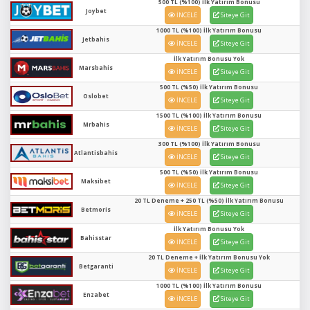
500 TL (%100) İlk Yatırım Bonusu
Joybet
İNCELE
Siteye Git
1000 TL (%100) İlk Yatırım Bonusu
Jetbahis
İNCELE
Siteye Git
İlk Yatırım Bonusu Yok
Marsbahis
İNCELE
Siteye Git
500 TL (%50) İlk Yatırım Bonusu
Oslobet
İNCELE
Siteye Git
1500 TL (%100) İlk Yatırım Bonusu
Mrbahis
İNCELE
Siteye Git
300 TL (%100) İlk Yatırım Bonusu
Atlantisbahis
İNCELE
Siteye Git
500 TL (%50) İlk Yatırım Bonusu
Maksibet
İNCELE
Siteye Git
20 TL Deneme + 250 TL (%50) İlk Yatırım Bonusu
Betmoris
İNCELE
Siteye Git
İlk Yatırım Bonusu Yok
Bahisstar
İNCELE
Siteye Git
20 TL Deneme + İlk Yatırım Bonusu Yok
Betgaranti
İNCELE
Siteye Git
1000 TL (%100) İlk Yatırım Bonusu
Enzabet
İNCELE
Siteye Git