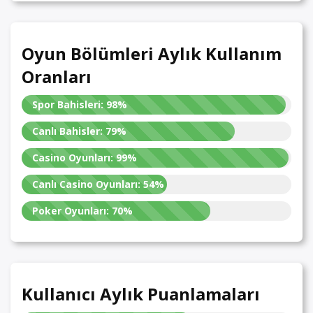
Oyun Bölümleri Aylık Kullanım
Oranları
Spor Bahisleri:
98%
Canlı Bahisler:
79%
Casino Oyunları:
99%
Canlı Casino Oyunları:
54%
Poker Oyunları:
70%
Kullanıcı Aylık Puanlamaları