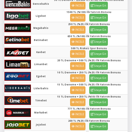
Gencobahis
İNCELE
Siteye Git
1500 TL (%100) İlk Yatırım Bonusu
Ligobet
İNCELE
Siteye Git
250 TL (%25) İlk Yatırım Bonusu
Megabahis
İNCELE
Siteye Git
650 TL (%100) İlk Yatırım Bonusu
Betinabet
İNCELE
Siteye Git
500 TL Risksiz Spor Bonusu
Kavbet
İNCELE
Siteye Git
20 TL Deneme + 500 TL (%25) İlk Yatırım Bonusu
Limanbet
İNCELE
Siteye Git
10 TL Deneme + 250 TL (%25) İlk Yatırım Bonusu
Egobet
İNCELE
Siteye Git
15 TL Deneme + 500 TL (%25) İlk Yatırım Bonusu
Liderbahis
İNCELE
Siteye Git
15 TL Deneme + 250 TL (%50) İlk Yatırım Bonusu
Timebet
İNCELE
Siteye Git
777 TL (%100) İlk Yatırım Bonusu
Markabet
İNCELE
Siteye Git
200 TL (%25) İlk Yatırım Bonusu
Jojobet
İNCELE
Siteye Git