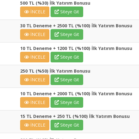
500 TL (%30) İlk Yatırım Bonusu
İNCELE
Siteye Git
30 TL Deneme + 2500 TL (%100) İlk Yatırım Bonusu
İNCELE
Siteye Git
10 TL Deneme + 1200 TL (%100) İlk Yatırım Bonusu
İNCELE
Siteye Git
250 TL (%50) İlk Yatırım Bonusu
İNCELE
Siteye Git
10 TL Deneme + 2000 TL (%100) İlk Yatırım Bonusu
İNCELE
Siteye Git
15 TL Deneme + 250 TL (%100) İlk Yatırım Bonusu
İNCELE
Siteye Git