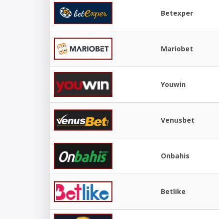
Betexper
Mariobet
Youwin
Venusbet
Onbahis
Betlike