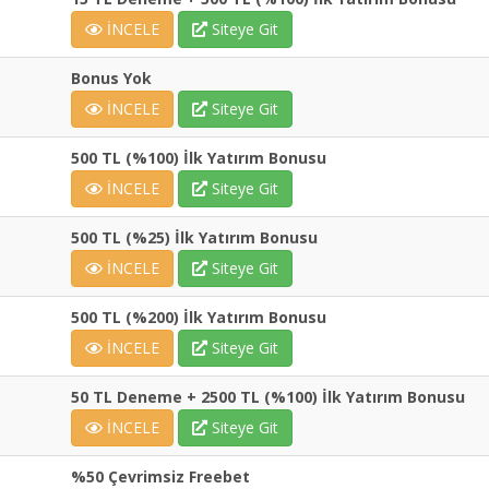
İNCELE
Siteye Git
Bonus Yok
İNCELE
Siteye Git
500 TL (%100) İlk Yatırım Bonusu
İNCELE
Siteye Git
500 TL (%25) İlk Yatırım Bonusu
İNCELE
Siteye Git
500 TL (%200) İlk Yatırım Bonusu
İNCELE
Siteye Git
50 TL Deneme + 2500 TL (%100) İlk Yatırım Bonusu
İNCELE
Siteye Git
%50 Çevrimsiz Freebet