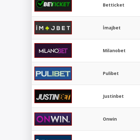
Betticket
İmajbet
Milanobet
Pulibet
Justinbet
Onwin