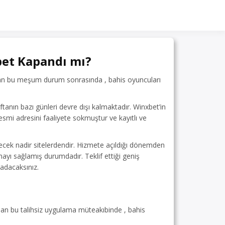
bet Kapandı mı?
şan bu meşum durum sonrasında , bahis oyuncuları
aftanın bazı günleri devre dışı kalmaktadır. Winxbet’in
resmi adresini faaliyete sokmuştur ve kayıtlı ve
ecek nadir sitelerdendir. Hizmete açıldığı dönemden
ayı sağlamış durumdadır. Teklif ettiği geniş
tadacaksınız.
nan bu talihsiz uygulama müteakıbinde , bahis