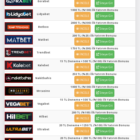
Gorabet
İNCELE
Siteye Git
1000 TL (%100) İlk Yatırım Bonusu
Lidyabet
İNCELE
Siteye Git
2000 TL (%300) İlk Yatırım Bonusu
Betboo
İNCELE
Siteye Git
200 TL (%25) İlk Yatırım Bonusu
Matbet
İNCELE
Siteye Git
1750 TL (%200) İlk Yatırım Bonusu
Trendbet
İNCELE
Siteye Git
15 TL Deneme + 500 TL (%100) İlk Yatırım Bonusu
Kalebet
İNCELE
Siteye Git
250 TL (%25) İlk Yatırım Bonusu
Nakitbahis
İNCELE
Siteye Git
1000 TL (%100) İlk Yatırım Bonusu
Mrcasino
İNCELE
Siteye Git
15 TL Deneme + 500 TL (%100) İlk Yatırım Bonusu
Vegabet
İNCELE
Siteye Git
200 TL (%100) İlk Yatırım Bonusu
Hilbet
İNCELE
Siteye Git
20 TL Deneme + 1250 TL (%100) İlk Yatırım Bonusu
Ultrabet
İNCELE
Siteye Git
20 TL Deneme + 200 TL (%100) İlk Yatırım Bonusu