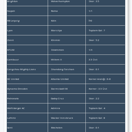
Brighton
Wolverhampton
Skor : 3:5
Napoli
Roma
1/1
RB Leipzig
Köln
İY0
Lyon
Marsilya
Toplam Gol : 7
Zenit
Khimki
Skor : 5:2
KFUM
Strømmen
1/X
Cambuur
Willem II
3.5 Üst
Cangzhou Mighty Lions
Shandong Taishan
Skor : 0:1
DC United
Atlanta United
Korner Aralığı : 0-8
Dynamo Dresden
Darmstadt 98
Korner : 3.5 Üst
Patronato
Godoy Cruz
Skor : 2:2
Wolfsberger AC
Admira
Toplam Gol : 4
Lafnitz
Wacker Innsbruck
Toplam Gol : 8
Gent
Mechelen
Skor : 0:1