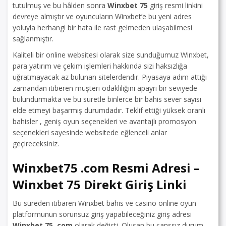
tutulmuş ve bu hâlden sonra
Winxbet 75
giriş resmi linkini
devreye almıştır ve oyuncuların Winxbet’e bu yeni adres
yoluyla herhangi bir hata ile rast gelmeden ulaşabilmesi
sağlanmıştır.
Kaliteli bir online websitesi olarak size sunduğumuz Winxbet,
para yatırım ve çekim işlemleri hakkında sizi haksızlığa
uğratmayacak az bulunan sitelerdendir. Piyasaya adım attığı
zamandan itiberen müşteri odaklılığını apayrı bir seviyede
bulundurmakta ve bu suretle binlerce bir bahis sever sayısı
elde etmeyi başarmış durumdadır. Teklif ettiği yüksek oranlı
bahisler , geniş oyun seçenekleri ve avantajlı promosyon
seçenekleri sayesinde websitede eğlenceli anlar
geçireceksiniz.
Winxbet75 .com Resmi Adresi –
Winxbet 75 Direkt Giriş Linki
Bu süreden itibaren Winxbet bahis ve casino online oyun
platformunun sorunsuz giriş yapabileceğiniz giriş adresi
Winxbet 75 .com
olarak değişti. Oluşan bu şanssız durum