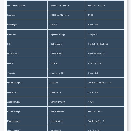
Lommel United
Excelsior Virton
Korner : 3.5 Alt
Santos
Atlético Mineiro
MS0
Botafogo
Goiás
Skor : 4:5
Karviná
Sparta Prag
1 veya 2
OB
Silkeborg
İlk Gol : Ev Sahibi
Hvidovre
Elite 3000
Sarı Kart : 0-3
HIFK
Haka
X & Üst 2.5
Ajaccio
Amiens SC
Skor : 2:2
Hajduk Split
Osijek
Gol Dk Aralığı : 16-30
Utrecht II
Excelsior
Skor : 2:2
Cardiff City
Coventry City
4 Alt
Finn Harps
Sligo Rovers
Korner : Tek
Motherwell
Hibernian
Toplam Gol : 7
Ayr United
Arbroath
X & Alt 2.5