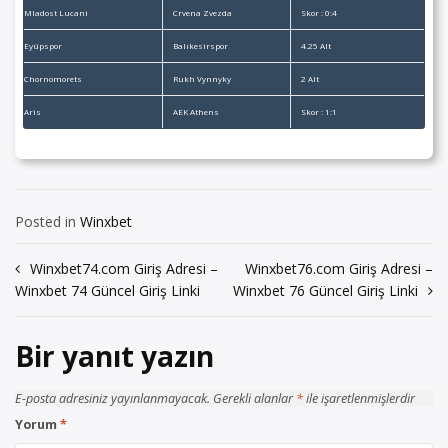
Mladost Lucani
Crvena Zvezda
Skor : 0:4
Eyüpspor
Balıkesirspor
4.25 Alt
Chornomorets
Rukh Vynnyky
2 Alt
Aris
AEK Athens
Skor : 1:1
Posted in
Winxbet
Yazı
Winxbet74.com Giriş Adresi –
Winxbet76.com Giriş Adresi –
Winxbet 74 Güncel Giriş Linki
Winxbet 76 Güncel Giriş Linki
gezinmesi
Bir yanıt yazın
E-posta adresiniz yayınlanmayacak.
Gerekli alanlar
*
ile işaretlenmişlerdir
Yorum
*