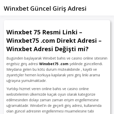
Skip
Winxbet Güncel Giriş Adresi
to
content
Winxbet 75 Resmi Linki –
Winxbet75 .com Direkt Adresi –
Winxbet Adresi Değişti mi?
Bugünden başlayarak Winxbet bahis ve casino online sitesinin
engelsiz giriş adresi
Winxbet75 .com
şeklinde güncellendi.
Meydana gelen bu kötü durum müteakıbinde , kayıtlı ve
ziyaretçiler hemen korkuya kapılarak yeni giriş linki arama
uğraşına yumulmaktadır.
Yurtdışı hizmet veren online bahis ve casino online
websitelerinin ülkemizde kaçak oyun olarak kategorize
edilmesinden dolayı zaman zaman erişim engellemesine
uğramaktadır. Winxbet’in de geçerli giriş adresi, kullanımda
olan güncel adresinin engellenmesi muamelesine tabi