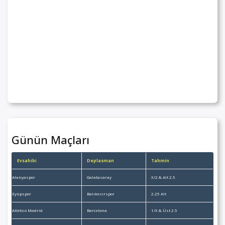
Günün Maçları
Evsahibi
Deplasman
Tahmin
Alanyaspor
Galatasaray
X/2 & Alt 2.5
Eyüpspor
Balıkesirspor
2.25 Alt
Atletico Madrid
Barcelona
1/X & Üst 2.5