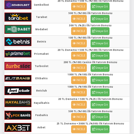
20 TL Deneme + 500 TL (%100) İlk Yatırım Bonusu
Sembolbet
İNCELE
Siteye Git
500 TL (%100) İlk Yatırım Bonusu
Tarabet
İNCELE
Siteye Git
300 TL (%25) İlk Yatırım Bonusu
Modabet
İNCELE
Siteye Git
100 TL (%100) İlk Yatırım Bonusu
Betnis
İNCELE
Siteye Git
20 TL Deneme + 500 TL (%100) İlk Yatırım Bonusu
Prizmabet
İNCELE
Siteye Git
200 TL (%100) Casino İlk Yatırım Bonusu
Turboslot
İNCELE
Siteye Git
1000 TL (%100) İlk Yatırım Bonusu
Elitbahis
İNCELE
Siteye Git
1000 TL (%100) İlk Yatırım Bonusu
Betclub
İNCELE
Siteye Git
20 TL Deneme + 500 TL (%25) İlk Yatırım Bonusu
Hayalbahis
İNCELE
Siteye Git
500 TL (%100) İlk Yatırım Bonusu
Foxbahis
İNCELE
Siteye Git
25 TL Deneme + 3000 TL (%300) İlk Yatırım Bonusu
Axbet
İNCELE
Siteye Git