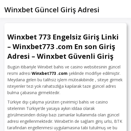
Skip
Winxbet Güncel Giriş Adresi
to
content
Winxbet 773 Engelsiz Giriş Linki
– Winxbet773 .com En son Giriş
Adresi – Winxbet Güvenli Giriş
Bugün itibariyle Winxbet bahis ve casino websitesinin güncel
resmi adresi
Winxbet773 .com
şeklinde modifiye edilmiştir.
Meydana gelen bu talihsiz işlem müteakıbinde , siteye girmek
isteyenler tezi yok rahatsızlığa kapılarak taze güncel adres
bulma çabasına girmektedir.
Türkiye dışı çalışma yürüten çevirimiçi bahis ve casino
sitelerinin Türkiye’de yasaya aykırı iddaa olarak
görülmesinden dolayı bazı zamanlar kullanımda olan güncel
adresi engellenmektedir. Winxbet’in de sağlam giriş urlsi, BTK
tarafından engellenmesi uygulamasına tabi tutulmuş ve bu