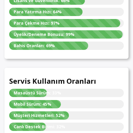
Lisans ve Güvenilirlik:
66%
Para Yatırma Hızı:
64%
Para Çekme Hızı:
97%
Üyelik/Deneme Bonusu:
99%
Bahis Oranları:
69%
Servis Kullanım Oranları
Masaüstü Sürüm:
33%
Mobil Sürüm:
45%
Müşteri Hizmetleri:
52%
Canlı Destek Birimi:
32%