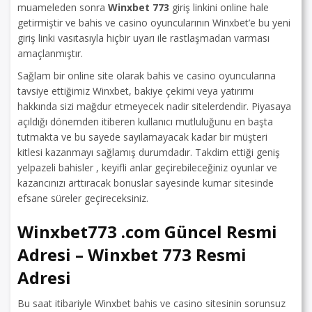
muameleden sonra
Winxbet 773
giriş linkini online hale
getirmiştir ve bahis ve casino oyuncularının Winxbet’e bu yeni
giriş linki vasıtasıyla hiçbir uyarı ile rastlaşmadan varması
amaçlanmıştır.
Sağlam bir online site olarak bahis ve casino oyuncularına
tavsiye ettiğimiz Winxbet, bakiye çekimi veya yatırımı
hakkında sizi mağdur etmeyecek nadir sitelerdendir. Piyasaya
açıldığı dönemden itiberen kullanıcı mutluluğunu en başta
tutmakta ve bu sayede sayılamayacak kadar bir müşteri
kitlesi kazanmayı sağlamış durumdadır. Takdim ettiği geniş
yelpazeli bahisler , keyifli anlar geçirebileceğiniz oyunlar ve
kazancınızı arttıracak bonuslar sayesinde kumar sitesinde
efsane süreler geçireceksiniz.
Winxbet773 .com Güncel Resmi
Adresi – Winxbet 773 Resmi
Adresi
Bu saat itibariyle Winxbet bahis ve casino sitesinin sorunsuz