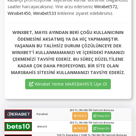
saatler harcayacaksınız. Yine arzu ederseniz
Winxbet572
,
Winxbet450
,
Winxbet533
linklerine ziyaret edebilirsiniz.
WINXBET, MAYIS AYINDAN BERİ ÇOĞU KULLANICININ
ÖDEMESİNİ AKSATMIŞ YA DA HİÇ YAPMAMIŞTIR.
YAŞANAN BU TALİHSİZ DURUM ÇÖZÜLÜNCEYE DEK
WINXBET'İ KULLANMAMANIZI VE İÇERİDEKİ PARANIZI
ÇEKMENİZİ TAVSİYE EDERİZ. BU SÜREÇ DÜZELTİLENE
KADAR ÇOK DAHA PROFESYONEL BİR SİTE OLAN
MARSBAHİS SİTESİNİ KULLANMANIZI TAVSİYE EDERİZ.
Winxbet Yerine MARSBAHİS'E Üye Ol
250 TL (%100) İlk Yatırım Bonusu
Perabet
İNCELE
Siteye Git
250 TL (%100) İlk Yatırım Bonusu
Bets10
İNCELE
Siteye Git
150 TL Deneme + 1500 TL (%100) İlk Yatırım Bonusu