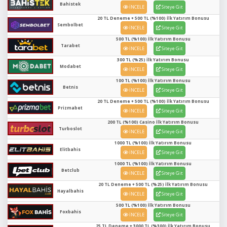
Bahistek
İNCELE
Siteye Git
20 TL Deneme + 500 TL (%100) İlk Yatırım Bonusu
Sembolbet
İNCELE
Siteye Git
500 TL (%100) İlk Yatırım Bonusu
Tarabet
İNCELE
Siteye Git
300 TL (%25) İlk Yatırım Bonusu
Modabet
İNCELE
Siteye Git
100 TL (%100) İlk Yatırım Bonusu
Betnis
İNCELE
Siteye Git
20 TL Deneme + 500 TL (%100) İlk Yatırım Bonusu
Prizmabet
İNCELE
Siteye Git
200 TL (%100) Casino İlk Yatırım Bonusu
Turboslot
İNCELE
Siteye Git
1000 TL (%100) İlk Yatırım Bonusu
Elitbahis
İNCELE
Siteye Git
1000 TL (%100) İlk Yatırım Bonusu
Betclub
İNCELE
Siteye Git
20 TL Deneme + 500 TL (%25) İlk Yatırım Bonusu
Hayalbahis
İNCELE
Siteye Git
500 TL (%100) İlk Yatırım Bonusu
Foxbahis
İNCELE
Siteye Git
25 TL Deneme + 3000 TL (%300) İlk Yatırım Bonusu