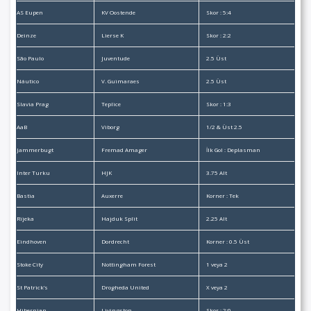
AS Eupen
KV Oostende
Skor : 5:4
Deinze
Lierse K
Skor : 2:2
São Paulo
Juventude
2.5 Üst
Náutico
V. Guimaraes
2.5 Üst
Slavia Prag
Teplice
Skor : 1:3
AaB
Viborg
1/2 & Üst 2.5
Jammerbugt
Fremad Amager
İlk Gol : Deplasman
Inter Turku
HJK
3.75 Alt
Bastia
Auxerre
Korner : Tek
Rijeka
Hajduk Split
2.25 Alt
Eindhoven
Dordrecht
Korner : 0.5 Üst
Stoke City
Nottingham Forest
1 veya 2
St Patrick’s
Drogheda United
X veya 2
Hibernian
Livingston
Skor : 2:0