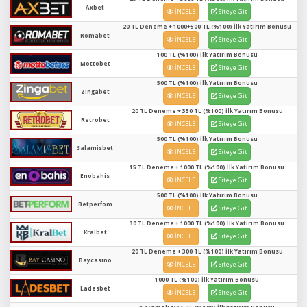
Axbet
İNCELE
Siteye Git
20 TL Deneme + 1000+500 TL (%100) İlk Yatırım Bonusu
Romabet
İNCELE
Siteye Git
100 TL (%100) İlk Yatırım Bonusu
Mottobet
İNCELE
Siteye Git
500 TL (%100) İlk Yatırım Bonusu
Zingabet
İNCELE
Siteye Git
20 TL Deneme + 350 TL (%100) İlk Yatırım Bonusu
Retrobet
İNCELE
Siteye Git
500 TL (%100) İlk Yatırım Bonusu
Salamisbet
İNCELE
Siteye Git
15 TL Deneme + 1000 TL (%100) İlk Yatırım Bonusu
Enobahis
İNCELE
Siteye Git
500 TL (%100) İlk Yatırım Bonusu
Betperfom
İNCELE
Siteye Git
30 TL Deneme + 1000 TL (%100) İlk Yatırım Bonusu
Kralbet
İNCELE
Siteye Git
20 TL Deneme + 300 TL (%100) İlk Yatırım Bonusu
Baycasino
İNCELE
Siteye Git
1000 TL (%100) İlk Yatırım Bonusu
Ladesbet
İNCELE
Siteye Git