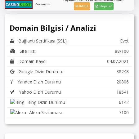
3 Aşamalı 1555 TL (%100) İlk Yatırım Bonusu
Casinoslot
İNCELE
Siteye Git
Domain Bilgisi / Analizi
Bağlantı Sertifikası (SSL):
Evet
Site Hızı:
88/100
Domain Kaydı:
04.07.2021
Google Dizin Durumu:
38248
Yandex Dizin Durumu
20806
Yahoo Dizin Durumu
18541
Bing Dizin Durumu
6142
Alexa Sıralaması:
7100