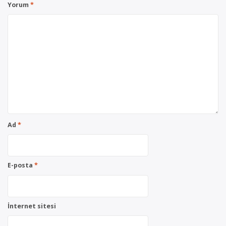
Yorum
*
Ad
*
E-posta
*
İnternet sitesi