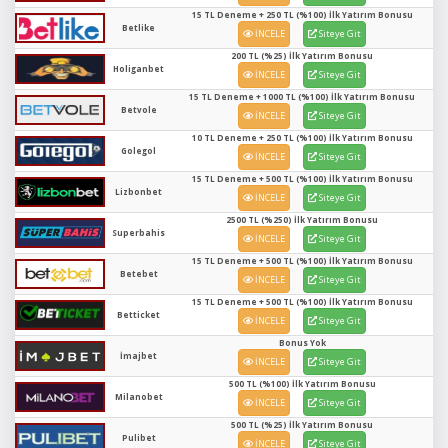
15 TL Deneme + 250 TL (%100) İlk Yatırım Bonusu
Betlike
İNCELE
Siteye Git
200 TL (%25) İlk Yatırım Bonusu
Holiganbet
İNCELE
Siteye Git
15 TL Deneme + 1000 TL (%100) İlk Yatırım Bonusu
Betvole
İNCELE
Siteye Git
10 TL Deneme + 250 TL (%100) İlk Yatırım Bonusu
Golegol
İNCELE
Siteye Git
15 TL Deneme + 500 TL (%100) İlk Yatırım Bonusu
Lizbonbet
İNCELE
Siteye Git
2500 TL (%250) İlk Yatırım Bonusu
Superbahis
İNCELE
Siteye Git
15 TL Deneme + 500 TL (%100) İlk Yatırım Bonusu
Betebet
İNCELE
Siteye Git
15 TL Deneme + 500 TL (%100) İlk Yatırım Bonusu
Betticket
İNCELE
Siteye Git
Bonus Yok
İmajbet
İNCELE
Siteye Git
500 TL (%100) İlk Yatırım Bonusu
Milanobet
İNCELE
Siteye Git
500 TL (%25) İlk Yatırım Bonusu
Pulibet
İNCELE
Siteye Git