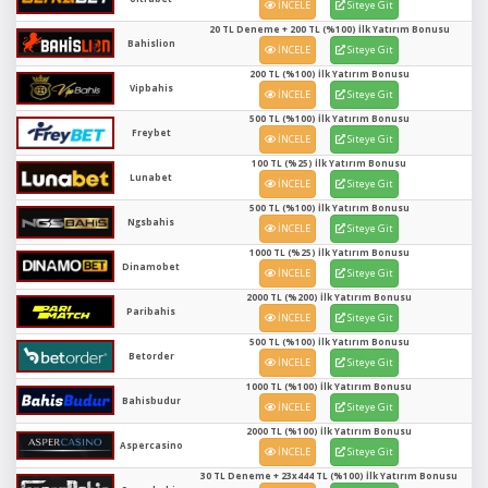
İNCELE
Siteye Git
20 TL Deneme + 200 TL (%100) İlk Yatırım Bonusu
Bahislion
İNCELE
Siteye Git
200 TL (%100) İlk Yatırım Bonusu
Vipbahis
İNCELE
Siteye Git
500 TL (%100) İlk Yatırım Bonusu
Freybet
İNCELE
Siteye Git
100 TL (%25) İlk Yatırım Bonusu
Lunabet
İNCELE
Siteye Git
500 TL (%100) İlk Yatırım Bonusu
Ngsbahis
İNCELE
Siteye Git
1000 TL (%25) İlk Yatırım Bonusu
Dinamobet
İNCELE
Siteye Git
2000 TL (%200) İlk Yatırım Bonusu
Paribahis
İNCELE
Siteye Git
500 TL (%100) İlk Yatırım Bonusu
Betorder
İNCELE
Siteye Git
1000 TL (%100) İlk Yatırım Bonusu
Bahisbudur
İNCELE
Siteye Git
2000 TL (%100) İlk Yatırım Bonusu
Aspercasino
İNCELE
Siteye Git
30 TL Deneme + 23x444 TL (%100) İlk Yatırım Bonusu