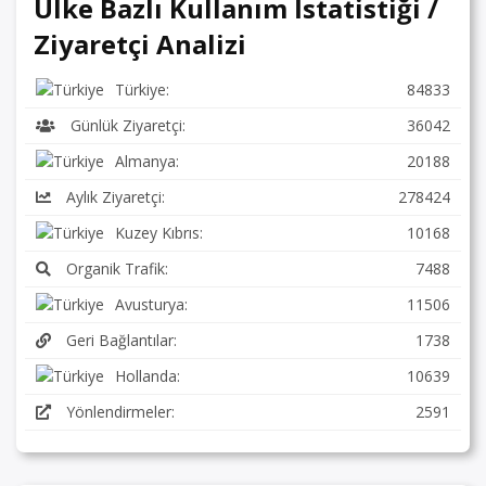
Ülke Bazlı Kullanım İstatistiği /
Ziyaretçi Analizi
Türkiye:
84833
Günlük Ziyaretçi:
36042
Almanya:
20188
Aylık Ziyaretçi:
278424
Kuzey Kıbrıs:
10168
Organik Trafik:
7488
Avusturya:
11506
Geri Bağlantılar:
1738
Hollanda:
10639
Yönlendirmeler:
2591