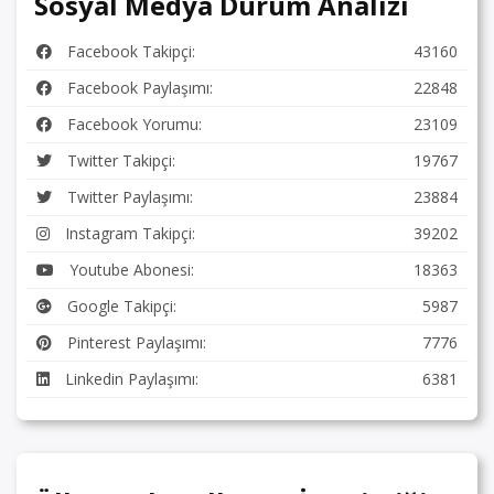
Sosyal Medya Durum Analizi
Facebook Takipçi:
43160
Facebook Paylaşımı:
22848
Facebook Yorumu:
23109
Twitter Takipçi:
19767
Twitter Paylaşımı:
23884
Instagram Takipçi:
39202
Youtube Abonesi:
18363
Google Takipçi:
5987
Pinterest Paylaşımı:
7776
Linkedin Paylaşımı:
6381