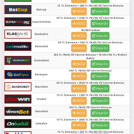
15 TL Deneme + 200 TL (%100) İlk Yatırım Bonusu
Betcup
İNCELE
Siteye Git
30 TL Deneme + 1500 TL (%100) İlk Yatırım Bonusu
Supertotobet
İNCELE
Siteye Git
%100 Freebet
Klasbahis
İNCELE
Siteye Git
30 TL Deneme + 300 TL (%40) İlk Yatırım Bonusu
Betmatik
İNCELE
Siteye Git
250 TL (%50) İlk Yatırım Bonusu + %100 (100 TL) Risksiz
Bahis
Dumanbet
İNCELE
Siteye Git
500 TL (%30) İlk Yatırım Bonusu
Betexper
İNCELE
Siteye Git
30 TL Deneme + 2500 TL (%100) İlk Yatırım Bonusu
Mariobet
İNCELE
Siteye Git
10 TL Deneme + 1200 TL (%100) İlk Yatırım Bonusu
Youwin
İNCELE
Siteye Git
250 TL (%50) İlk Yatırım Bonusu
Venusbet
İNCELE
Siteye Git
10 TL Deneme + 2000 TL (%100) İlk Yatırım Bonusu
Onbahis
İNCELE
Siteye Git
15 TL Deneme + 250 TL (%100) İlk Yatırım Bonusu