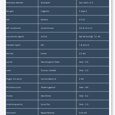
Greenock Morton
Arbroath
Sarı Kart : 0-3
Burgos
Leganés
X veya 2
AIK
Örebro
4 Üst
GIF Sundsvall
Landskrona
X/2 & Üst 2.5
Lausanne Sports
Zürih
Gol Dk Aralığı : 31-45
Yverdon Sport
Wil
1 & Alt 2.5
Parma
Como
2.5 Alt
Larne
Warrenpoint Town
Skor : 5:0
León
Pumas UNAM
Skor : 3:3
Pogon Szczecin
Lechia Gdansk
2 Alt
Kristiansund
Strømsgodset
Skor : 4:0
Vizela
Marítimo
Skor : 0:2
Vilafranquense
Casa Pia
Skor : 1:3
Voluntari
Rapid Bükreş
4.25 Alt