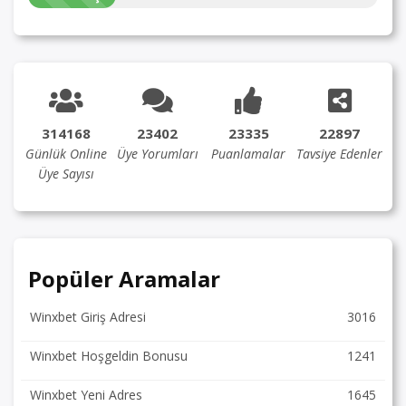
314168
23402
23335
22897
Günlük Online
Üye Yorumları
Puanlamalar
Tavsiye Edenler
Üye Sayısı
Popüler Aramalar
Winxbet Giriş Adresi
3016
Winxbet Hoşgeldin Bonusu
1241
Winxbet Yeni Adres
1645