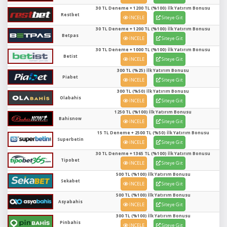
30 TL Deneme + 1200 TL (%100) İlk Yatırım Bonusu
Restbet
İNCELE
Siteye Git
30 TL Deneme + 1200 TL (%100) İlk Yatırım Bonusu
Betpas
İNCELE
Siteye Git
30 TL Deneme + 1000 TL (%100) İlk Yatırım Bonusu
Betist
İNCELE
Siteye Git
300 TL (%25) İlk Yatırım Bonusu
Piabet
İNCELE
Siteye Git
300 TL (%50) İlk Yatırım Bonusu
Olabahis
İNCELE
Siteye Git
1250 TL (%100) İlk Yatırım Bonusu
Bahisnow
İNCELE
Siteye Git
15 TL Deneme + 2500 TL (%50) İlk Yatırım Bonusu
Superbetin
İNCELE
Siteye Git
30 TL Deneme + 1365 TL (%100) İlk Yatırım Bonusu
Tipobet
İNCELE
Siteye Git
500 TL (%100) İlk Yatırım Bonusu
Sekabet
İNCELE
Siteye Git
500 TL (%100) İlk Yatırım Bonusu
Asyabahis
İNCELE
Siteye Git
300 TL (%100) İlk Yatırım Bonusu
Pinbahis
İNCELE
Siteye Git