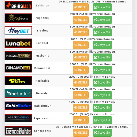
20 TL Deneme + 200 TL (%100) İlk Yatırım Bonusu
Bahislion
İNCELE
Siteye Git
200 TL (%100) İlk Yatırım Bonusu
Vipbahis
İNCELE
Siteye Git
500 TL (%100) İlk Yatırım Bonusu
Freybet
İNCELE
Siteye Git
100 TL (%25) İlk Yatırım Bonusu
Lunabet
İNCELE
Siteye Git
500 TL (%100) İlk Yatırım Bonusu
Ngsbahis
İNCELE
Siteye Git
1000 TL (%25) İlk Yatırım Bonusu
Dinamobet
İNCELE
Siteye Git
2000 TL (%200) İlk Yatırım Bonusu
Paribahis
İNCELE
Siteye Git
500 TL (%100) İlk Yatırım Bonusu
Betorder
İNCELE
Siteye Git
1000 TL (%100) İlk Yatırım Bonusu
Bahisbudur
İNCELE
Siteye Git
2000 TL (%100) İlk Yatırım Bonusu
Aspercasino
İNCELE
Siteye Git
30 TL Deneme + 23x444 TL (%100) İlk Yatırım Bonusu
Gencobahis
İNCELE
Siteye Git