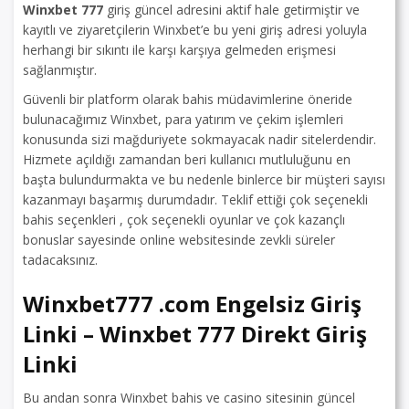
Winxbet 777
giriş güncel adresini aktif hale getirmiştir ve
kayıtlı ve ziyaretçilerin Winxbet’e bu yeni giriş adresi yoluyla
herhangi bir sıkıntı ile karşı karşıya gelmeden erişmesi
sağlanmıştır.
Güvenli bir platform olarak bahis müdavimlerine öneride
bulunacağımız Winxbet, para yatırım ve çekim işlemleri
konusunda sizi mağduriyete sokmayacak nadir sitelerdendir.
Hizmete açıldığı zamandan beri kullanıcı mutluluğunu en
başta bulundurmakta ve bu nedenle binlerce bir müşteri sayısı
kazanmayı başarmış durumdadır. Teklif ettiği çok seçenekli
bahis seçenkleri , çok seçenekli oyunlar ve çok kazançlı
bonuslar sayesinde online websitesinde zevkli süreler
tadacaksınız.
Winxbet777 .com Engelsiz Giriş
Linki – Winxbet 777 Direkt Giriş
Linki
Bu andan sonra Winxbet bahis ve casino sitesinin güncel