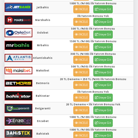
1000 TL (%100) İlk Yatırım Bonusu
Jetbahis
İNCELE
Siteye Git
İlk Yatırım Bonusu Yok
Marsbahis
İNCELE
Siteye Git
500 TL (%50) İlk Yatırım Bonusu
Oslobet
İNCELE
Siteye Git
1500 TL (%100) İlk Yatırım Bonusu
Mrbahis
İNCELE
Siteye Git
300 TL (%100) İlk Yatırım Bonusu
Atlantisbahis
İNCELE
Siteye Git
500 TL (%50) İlk Yatırım Bonusu
Maksibet
İNCELE
Siteye Git
20 TL Deneme + 250 TL (%50) İlk Yatırım Bonusu
Betmoris
İNCELE
Siteye Git
İlk Yatırım Bonusu Yok
Bahisstar
İNCELE
Siteye Git
20 TL Deneme + İlk Yatırım Bonusu Yok
Betgaranti
İNCELE
Siteye Git
1000 TL (%100) İlk Yatırım Bonusu
Enzabet
İNCELE
Siteye Git
1000 TL (%100) İlk Yatırım Bonusu
Bahistek
İNCELE
Siteye Git