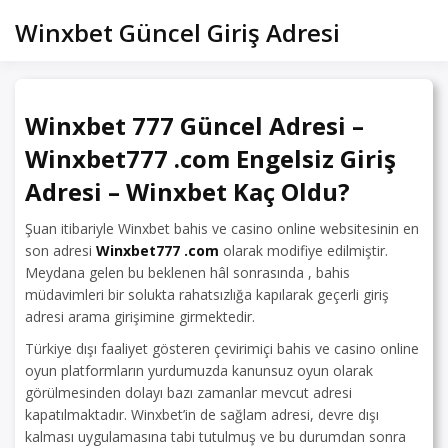
Skip
Winxbet Güncel Giriş Adresi
to
content
Winxbet 777 Güncel Adresi –
Winxbet777 .com Engelsiz Giriş
Adresi – Winxbet Kaç Oldu?
Şuan itibariyle Winxbet bahis ve casino online websitesinin en
son adresi
Winxbet777 .com
olarak modifiye edilmiştir.
Meydana gelen bu beklenen hâl sonrasında , bahis
müdavimleri bir solukta rahatsızlığa kapılarak geçerli giriş
adresi arama girişimine girmektedir.
Türkiye dışı faaliyet gösteren çevirimiçi bahis ve casino online
oyun platformların yurdumuzda kanunsuz oyun olarak
görülmesinden dolayı bazı zamanlar mevcut adresi
kapatılmaktadır. Winxbet’in de sağlam adresi, devre dışı
kalması uygulamasına tabi tutulmuş ve bu durumdan sonra