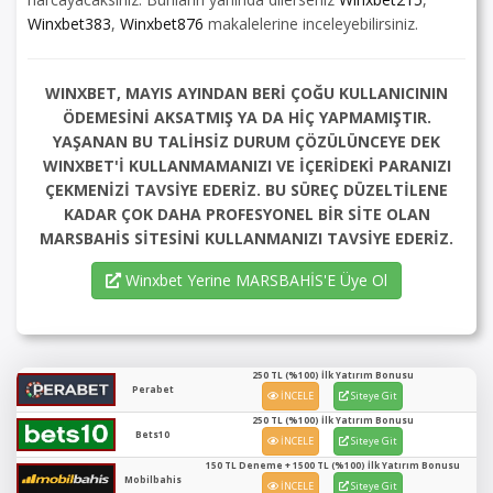
Winxbet383
,
Winxbet876
makalelerine inceleyebilirsiniz.
WINXBET, MAYIS AYINDAN BERİ ÇOĞU KULLANICININ
ÖDEMESİNİ AKSATMIŞ YA DA HİÇ YAPMAMIŞTIR.
YAŞANAN BU TALİHSİZ DURUM ÇÖZÜLÜNCEYE DEK
WINXBET'İ KULLANMAMANIZI VE İÇERİDEKİ PARANIZI
ÇEKMENİZİ TAVSİYE EDERİZ. BU SÜREÇ DÜZELTİLENE
KADAR ÇOK DAHA PROFESYONEL BİR SİTE OLAN
MARSBAHİS SİTESİNİ KULLANMANIZI TAVSİYE EDERİZ.
Winxbet Yerine MARSBAHİS'E Üye Ol
250 TL (%100) İlk Yatırım Bonusu
Perabet
İNCELE
Siteye Git
250 TL (%100) İlk Yatırım Bonusu
Bets10
İNCELE
Siteye Git
150 TL Deneme + 1500 TL (%100) İlk Yatırım Bonusu
Mobilbahis
İNCELE
Siteye Git