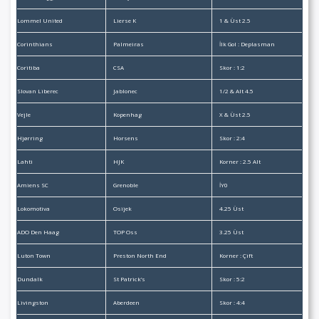
Lommel United
Lierse K
1 & Üst 2.5
Corinthians
Palmeiras
İlk Gol : Deplasman
Coritiba
CSA
Skor : 1:2
Slovan Liberec
Jablonec
1/2 & Alt 4.5
Vejle
Kopenhag
X & Üst 2.5
Hjørring
Horsens
Skor : 2:4
Lahti
HJK
Korner : 2.5 Alt
Amiens SC
Grenoble
İY0
Lokomotiva
Osijek
4.25 Üst
ADO Den Haag
TOP Oss
3.25 Üst
Luton Town
Preston North End
Korner : Çift
Dundalk
St Patrick’s
Skor : 5:2
Livingston
Aberdeen
Skor : 4:4