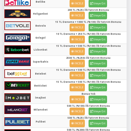
Betlike
İNCELE
Siteye Git
200 TL (%25) İlk Yatırım Bonusu
Holiganbet
İNCELE
Siteye Git
15 TL Deneme + 1000 TL (%100) İlk Yatırım Bonusu
Betvole
İNCELE
Siteye Git
10 TL Deneme + 250 TL (%100) İlk Yatırım Bonusu
Golegol
İNCELE
Siteye Git
15 TL Deneme + 500 TL (%100) İlk Yatırım Bonusu
Lizbonbet
İNCELE
Siteye Git
2500 TL (%250) İlk Yatırım Bonusu
Superbahis
İNCELE
Siteye Git
15 TL Deneme + 500 TL (%100) İlk Yatırım Bonusu
Betebet
İNCELE
Siteye Git
15 TL Deneme + 500 TL (%100) İlk Yatırım Bonusu
Betticket
İNCELE
Siteye Git
Bonus Yok
İmajbet
İNCELE
Siteye Git
500 TL (%100) İlk Yatırım Bonusu
Milanobet
İNCELE
Siteye Git
500 TL (%25) İlk Yatırım Bonusu
Pulibet
İNCELE
Siteye Git
500 TL (%200) İlk Yatırım Bonusu