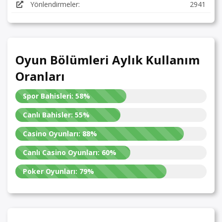
Yönlendirmeler:
2941
Oyun Bölümleri Aylık Kullanım
Oranları
Spor Bahisleri:
58%
Canlı Bahisler:
55%
Casino Oyunları:
88%
Canlı Casino Oyunları:
60%
Poker Oyunları:
79%