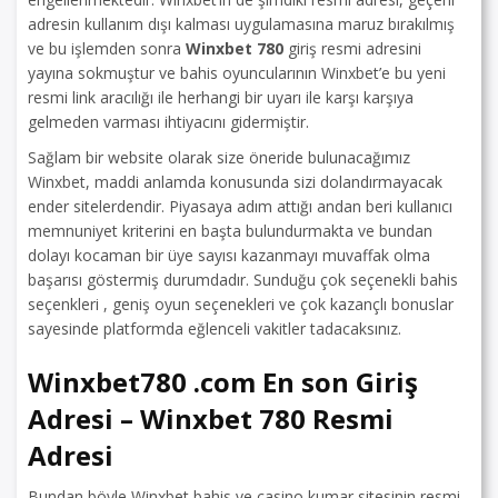
adresin kullanım dışı kalması uygulamasına maruz bırakılmış
ve bu işlemden sonra
Winxbet 780
giriş resmi adresini
yayına sokmuştur ve bahis oyuncularının Winxbet’e bu yeni
resmi link aracılığı ile herhangi bir uyarı ile karşı karşıya
gelmeden varması ihtiyacını gidermiştir.
Sağlam bir website olarak size öneride bulunacağımız
Winxbet, maddi anlamda konusunda sizi dolandırmayacak
ender sitelerdendir. Piyasaya adım attığı andan beri kullanıcı
memnuniyet kriterini en başta bulundurmakta ve bundan
dolayı kocaman bir üye sayısı kazanmayı muvaffak olma
başarısı göstermiş durumdadır. Sunduğu çok seçenekli bahis
seçenkleri , geniş oyun seçenekleri ve çok kazançlı bonuslar
sayesinde platformda eğlenceli vakitler tadacaksınız.
Winxbet780 .com En son Giriş
Adresi – Winxbet 780 Resmi
Adresi
Bundan böyle Winxbet bahis ve casino kumar sitesinin resmi