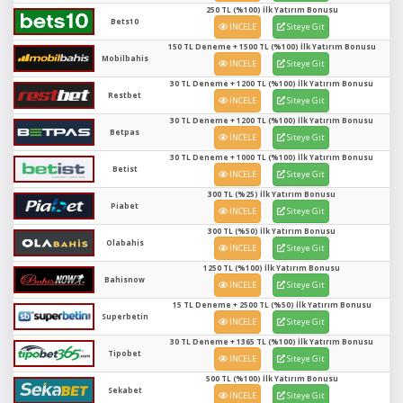
250 TL (%100) İlk Yatırım Bonusu
Bets10
İNCELE
Siteye Git
150 TL Deneme + 1500 TL (%100) İlk Yatırım Bonusu
Mobilbahis
İNCELE
Siteye Git
30 TL Deneme + 1200 TL (%100) İlk Yatırım Bonusu
Restbet
İNCELE
Siteye Git
30 TL Deneme + 1200 TL (%100) İlk Yatırım Bonusu
Betpas
İNCELE
Siteye Git
30 TL Deneme + 1000 TL (%100) İlk Yatırım Bonusu
Betist
İNCELE
Siteye Git
300 TL (%25) İlk Yatırım Bonusu
Piabet
İNCELE
Siteye Git
300 TL (%50) İlk Yatırım Bonusu
Olabahis
İNCELE
Siteye Git
1250 TL (%100) İlk Yatırım Bonusu
Bahisnow
İNCELE
Siteye Git
15 TL Deneme + 2500 TL (%50) İlk Yatırım Bonusu
Superbetin
İNCELE
Siteye Git
30 TL Deneme + 1365 TL (%100) İlk Yatırım Bonusu
Tipobet
İNCELE
Siteye Git
500 TL (%100) İlk Yatırım Bonusu
Sekabet
İNCELE
Siteye Git