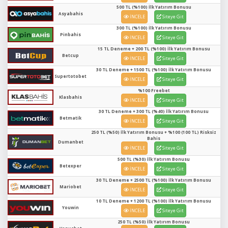
500 TL (%100) İlk Yatırım Bonusu
Asyabahis
İNCELE
Siteye Git
300 TL (%100) İlk Yatırım Bonusu
Pinbahis
İNCELE
Siteye Git
15 TL Deneme + 200 TL (%100) İlk Yatırım Bonusu
Betcup
İNCELE
Siteye Git
30 TL Deneme + 1500 TL (%100) İlk Yatırım Bonusu
Supertotobet
İNCELE
Siteye Git
%100 Freebet
Klasbahis
İNCELE
Siteye Git
30 TL Deneme + 300 TL (%40) İlk Yatırım Bonusu
Betmatik
İNCELE
Siteye Git
250 TL (%50) İlk Yatırım Bonusu + %100 (100 TL) Risksiz
Bahis
Dumanbet
İNCELE
Siteye Git
500 TL (%30) İlk Yatırım Bonusu
Betexper
İNCELE
Siteye Git
30 TL Deneme + 2500 TL (%100) İlk Yatırım Bonusu
Mariobet
İNCELE
Siteye Git
10 TL Deneme + 1200 TL (%100) İlk Yatırım Bonusu
Youwin
İNCELE
Siteye Git
250 TL (%50) İlk Yatırım Bonusu