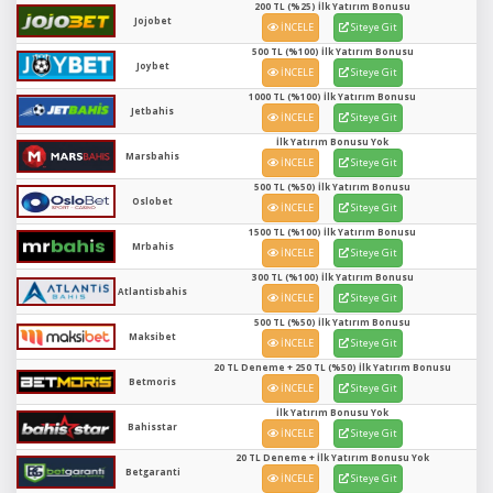
200 TL (%25) İlk Yatırım Bonusu
Jojobet
İNCELE
Siteye Git
500 TL (%100) İlk Yatırım Bonusu
Joybet
İNCELE
Siteye Git
1000 TL (%100) İlk Yatırım Bonusu
Jetbahis
İNCELE
Siteye Git
İlk Yatırım Bonusu Yok
Marsbahis
İNCELE
Siteye Git
500 TL (%50) İlk Yatırım Bonusu
Oslobet
İNCELE
Siteye Git
1500 TL (%100) İlk Yatırım Bonusu
Mrbahis
İNCELE
Siteye Git
300 TL (%100) İlk Yatırım Bonusu
Atlantisbahis
İNCELE
Siteye Git
500 TL (%50) İlk Yatırım Bonusu
Maksibet
İNCELE
Siteye Git
20 TL Deneme + 250 TL (%50) İlk Yatırım Bonusu
Betmoris
İNCELE
Siteye Git
İlk Yatırım Bonusu Yok
Bahisstar
İNCELE
Siteye Git
20 TL Deneme + İlk Yatırım Bonusu Yok
Betgaranti
İNCELE
Siteye Git