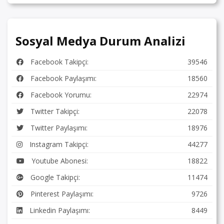
Sosyal Medya Durum Analizi
Facebook Takipçi:
39546
Facebook Paylaşımı:
18560
Facebook Yorumu:
22974
Twitter Takipçi:
22078
Twitter Paylaşımı:
18976
Instagram Takipçi:
44277
Youtube Abonesi:
18822
Google Takipçi:
11474
Pinterest Paylaşımı:
9726
Linkedin Paylaşımı:
8449