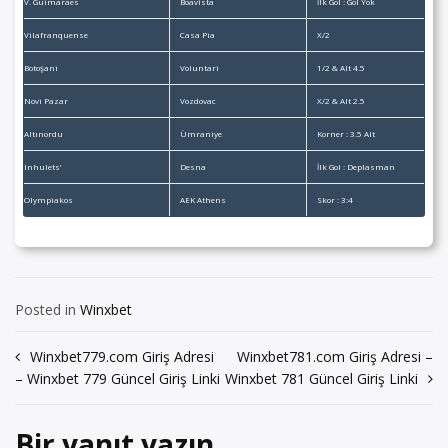
V. Guimaraes
Boavista
İlk Gol : Gol Yok
Vilafranquense
Casa Pia
X/2
Botoşani
Voluntari
1/2 & Alt 4.5
Novi Pazar
Vozdovac
X/2 & Alt 2.5
Altınordu
Ümraniye
Korner : 3.5 Alt
Inhulets’
Desna
İlk Gol : Deplasman
Olympiakos
AEK Athens
Skor : 3:4
Posted in
Winxbet
Yazı
Winxbet779.com Giriş Adresi
Winxbet781.com Giriş Adresi –
– Winxbet 779 Güncel Giriş Linki
Winxbet 781 Güncel Giriş Linki
gezinmesi
Bir yanıt yazın