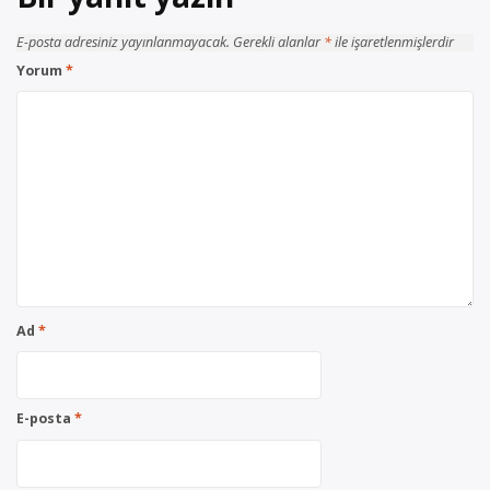
E-posta adresiniz yayınlanmayacak.
Gerekli alanlar
*
ile işaretlenmişlerdir
Yorum
*
Ad
*
E-posta
*