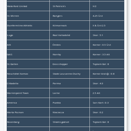
Waterford United
St Patrick’s
X/2
St. Mirren
Rangers
4.25 Üst
Dunfermline Athletic
Kilmarnock
X & Üst 2.5
Lugo
Real Valladolid
Skor : 5:1
AIK
Örebro
Korner : 0.5 Üst
GAIS
Norrby
Korner : 3.5 Alt
St. Gallen
Grasshopper
Toplam Gol : 8
Neuchâtel Xamax
Stade Lausanne-Ouchy
Korner Aralığı : 0-8
Cittadella
Parma
Skor : 4:3
Warrenpoint Town
Larne
2.5 Alt
América
Puebla
Sarı Kart : 0-3
Warta Poznan
Nieciecza
Skor : 0:2
Rosenborg
Strømsgodset
Toplam Gol : 8