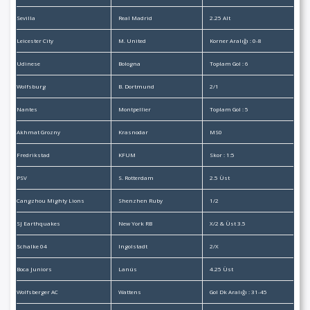
Sevilla
Real Madrid
2.25 Alt
Leicester City
M. United
Korner Aralığı : 0-8
Udinese
Bologna
Toplam Gol : 6
Wolfsburg
B. Dortmund
2/1
Nantes
Montpellier
Toplam Gol : 5
Akhmat Grozny
Krasnodar
MS0
Fredrikstad
KFUM
Skor : 1:5
PSV
S. Rotterdam
2.5 Üst
Cangzhou Mighty Lions
Shenzhen Ruby
1/2
SJ Earthquakes
New York RB
X/2 & Üst 3.5
Schalke 04
Ingolstadt
2/X
Boca Juniors
Lanús
4.25 Üst
Wolfsberger AC
Wattens
Gol Dk Aralığı : 31-45