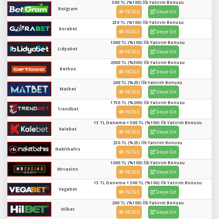
500 TL (%100) İlk Yatırım Bonusu
Betgram
İNCELE
Siteye Git
250 TL (%100) İlk Yatırım Bonusu
Gorabet
İNCELE
Siteye Git
1000 TL (%100) İlk Yatırım Bonusu
Lidyabet
İNCELE
Siteye Git
2000 TL (%300) İlk Yatırım Bonusu
Betboo
İNCELE
Siteye Git
200 TL (%25) İlk Yatırım Bonusu
Matbet
İNCELE
Siteye Git
1750 TL (%200) İlk Yatırım Bonusu
Trendbet
İNCELE
Siteye Git
15 TL Deneme + 500 TL (%100) İlk Yatırım Bonusu
Kalebet
İNCELE
Siteye Git
250 TL (%25) İlk Yatırım Bonusu
Nakitbahis
İNCELE
Siteye Git
1000 TL (%100) İlk Yatırım Bonusu
Mrcasino
İNCELE
Siteye Git
15 TL Deneme + 500 TL (%100) İlk Yatırım Bonusu
Vegabet
İNCELE
Siteye Git
200 TL (%100) İlk Yatırım Bonusu
Hilbet
İNCELE
Siteye Git