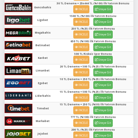
30 TL Deneme + 23x444 TL (%100) İlk Yatırım Bonusu
Gencobahis
İNCELE
Siteye Git
1500 TL (%100) İlk Yatırım Bonusu
Ligobet
İNCELE
Siteye Git
250 TL (%25) İlk Yatırım Bonusu
Megabahis
İNCELE
Siteye Git
650 TL (%100) İlk Yatırım Bonusu
Betinabet
İNCELE
Siteye Git
500 TL Risksiz Spor Bonusu
Kavbet
İNCELE
Siteye Git
20 TL Deneme + 500 TL (%25) İlk Yatırım Bonusu
Limanbet
İNCELE
Siteye Git
10 TL Deneme + 250 TL (%25) İlk Yatırım Bonusu
Egobet
İNCELE
Siteye Git
15 TL Deneme + 500 TL (%25) İlk Yatırım Bonusu
Liderbahis
İNCELE
Siteye Git
15 TL Deneme + 250 TL (%50) İlk Yatırım Bonusu
Timebet
İNCELE
Siteye Git
777 TL (%100) İlk Yatırım Bonusu
Markabet
İNCELE
Siteye Git
200 TL (%25) İlk Yatırım Bonusu
Jojobet
İNCELE
Siteye Git