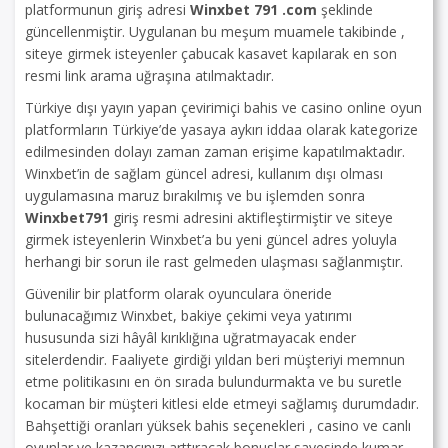
platformunun giriş adresi
Winxbet 791 .com
şeklinde
güncellenmiştir. Uygulanan bu meşum muamele takibinde ,
siteye girmek isteyenler çabucak kasavet kapılarak en son
resmi link arama uğraşına atılmaktadır.
Türkiye dışı yayın yapan çevirimiçi bahis ve casino online oyun
platformların Türkiye’de yasaya aykırı iddaa olarak kategorize
edilmesinden dolayı zaman zaman erişime kapatılmaktadır.
Winxbet’in de sağlam güncel adresi, kullanım dışı olması
uygulamasına maruz bırakılmış ve bu işlemden sonra
Winxbet791
giriş resmi adresini aktifleştirmiştir ve siteye
girmek isteyenlerin Winxbet’a bu yeni güncel adres yoluyla
herhangi bir sorun ile rast gelmeden ulaşması sağlanmıştır.
Güvenilir bir platform olarak oyunculara öneride
bulunacağımız Winxbet, bakiye çekimi veya yatırımı
hususunda sizi hâyâl kırıklığına uğratmayacak ender
sitelerdendir. Faaliyete girdiği yıldan beri müşteriyi memnun
etme politikasını en ön sırada bulundurmakta ve bu suretle
kocaman bir müşteri kitlesi elde etmeyi sağlamış durumdadır.
Bahşettiği oranları yüksek bahis seçenekleri , casino ve canlı
oyunlar ve kazancınızı arttıracak bonuslar sayesinde kumar