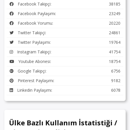
Facebook Takipçi:
38185
Facebook Paylaşımı:
23249
Facebook Yorumu:
20220
Twitter Takipçi:
24861
Twitter Paylaşımı:
19764
Instagram Takipçi:
41754
Youtube Abonesi:
18754
Google Takipçi:
6756
Pinterest Paylaşımı:
9182
Linkedin Paylaşımı:
6078
Ülke Bazlı Kullanım İstatistiği /