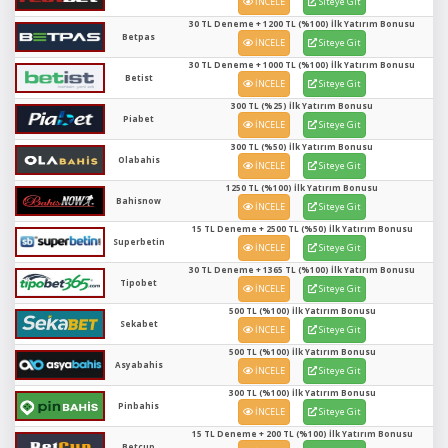
İNCELE
Siteye Git
30 TL Deneme + 1200 TL (%100) İlk Yatırım Bonusu
Betpas
İNCELE
Siteye Git
30 TL Deneme + 1000 TL (%100) İlk Yatırım Bonusu
Betist
İNCELE
Siteye Git
300 TL (%25) İlk Yatırım Bonusu
Piabet
İNCELE
Siteye Git
300 TL (%50) İlk Yatırım Bonusu
Olabahis
İNCELE
Siteye Git
1250 TL (%100) İlk Yatırım Bonusu
Bahisnow
İNCELE
Siteye Git
15 TL Deneme + 2500 TL (%50) İlk Yatırım Bonusu
Superbetin
İNCELE
Siteye Git
30 TL Deneme + 1365 TL (%100) İlk Yatırım Bonusu
Tipobet
İNCELE
Siteye Git
500 TL (%100) İlk Yatırım Bonusu
Sekabet
İNCELE
Siteye Git
500 TL (%100) İlk Yatırım Bonusu
Asyabahis
İNCELE
Siteye Git
300 TL (%100) İlk Yatırım Bonusu
Pinbahis
İNCELE
Siteye Git
15 TL Deneme + 200 TL (%100) İlk Yatırım Bonusu
Betcup