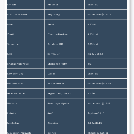
Empoli
Atalanta
Skor : 3:0
Arminia Bielefeld
Augsburg
Gol Dk Aralığı : 16-30
Nice
Brest
4.25 Alt
Zenit
Dinamo Moskova
4.25 Üst
Strømmen
Sandnes Ulf
2.75 Üst
NEC
Cambuur
X/2 & Üst 2.5
Changchun Yatai
Shenzhen Ruby
1/2
New York City
Dallas
Skor : 5:3
Holstein Kiel
Karlsruher SC
Gol Dk Aralığı : 1-15
Independiente
Argentinos Juniors
2.5 Üst
Wattens
Avusturya Viyana
Korner Aralığı : 0-8
Lafnitz
Anif
Toplam Gol : 6
Mechelen
Sérésien
1/2 & Alt 4.5
Mouscron-Péruwelz
Deinze
İlk Gol : Ev Sahibi