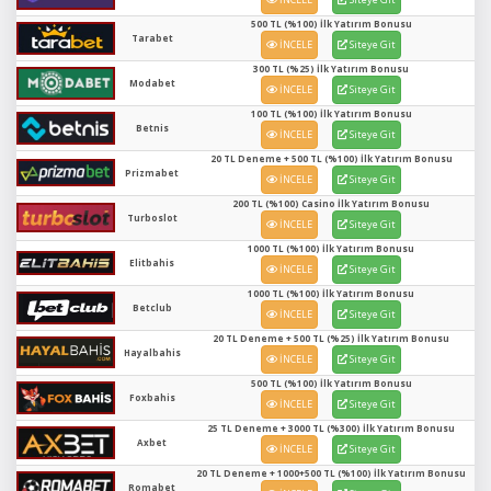
500 TL (%100) İlk Yatırım Bonusu
Tarabet
İNCELE
Siteye Git
300 TL (%25) İlk Yatırım Bonusu
Modabet
İNCELE
Siteye Git
100 TL (%100) İlk Yatırım Bonusu
Betnis
İNCELE
Siteye Git
20 TL Deneme + 500 TL (%100) İlk Yatırım Bonusu
Prizmabet
İNCELE
Siteye Git
200 TL (%100) Casino İlk Yatırım Bonusu
Turboslot
İNCELE
Siteye Git
1000 TL (%100) İlk Yatırım Bonusu
Elitbahis
İNCELE
Siteye Git
1000 TL (%100) İlk Yatırım Bonusu
Betclub
İNCELE
Siteye Git
20 TL Deneme + 500 TL (%25) İlk Yatırım Bonusu
Hayalbahis
İNCELE
Siteye Git
500 TL (%100) İlk Yatırım Bonusu
Foxbahis
İNCELE
Siteye Git
25 TL Deneme + 3000 TL (%300) İlk Yatırım Bonusu
Axbet
İNCELE
Siteye Git
20 TL Deneme + 1000+500 TL (%100) İlk Yatırım Bonusu
Romabet