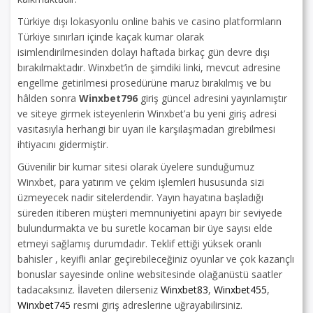
Türkiye dışı lokasyonlu online bahis ve casino platformların
Türkiye sınırları içinde kaçak kumar olarak
isimlendirilmesinden dolayı haftada birkaç gün devre dışı
bırakılmaktadır. Winxbet’in de şimdiki linki, mevcut adresine
engellme getirilmesi prosedürüne maruz bırakılmış ve bu
hâlden sonra
Winxbet796
giriş güncel adresini yayınlamıştır
ve siteye girmek isteyenlerin Winxbet’a bu yeni giriş adresi
vasıtasıyla herhangi bir uyarı ile karşılaşmadan girebilmesi
ihtiyacını gidermiştir.
Güvenilir bir kumar sitesi olarak üyelere sunduğumuz
Winxbet, para yatırım ve çekim işlemleri hususunda sizi
üzmeyecek nadir sitelerdendir. Yayın hayatına başladığı
süreden itiberen müşteri memnuniyetini apayrı bir seviyede
bulundurmakta ve bu suretle kocaman bir üye sayısı elde
etmeyi sağlamış durumdadır. Teklif ettiği yüksek oranlı
bahisler , keyifli anlar geçirebileceğiniz oyunlar ve çok kazançlı
bonuslar sayesinde online websitesinde olağanüstü saatler
tadacaksınız. İlaveten dilerseniz
Winxbet83
,
Winxbet455
,
Winxbet745
resmi giriş adreslerine uğrayabilirsiniz.