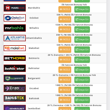
İlk Yatırım Bonusu Yok
Marsbahis
İNCELE
Siteye Git
500 TL (%50) İlk Yatırım Bonusu
Oslobet
İNCELE
Siteye Git
1500 TL (%100) İlk Yatırım Bonusu
Mrbahis
İNCELE
Siteye Git
300 TL (%100) İlk Yatırım Bonusu
Atlantisbahis
İNCELE
Siteye Git
500 TL (%50) İlk Yatırım Bonusu
Maksibet
İNCELE
Siteye Git
20 TL Deneme + 250 TL (%50) İlk Yatırım Bonusu
Betmoris
İNCELE
Siteye Git
İlk Yatırım Bonusu Yok
Bahisstar
İNCELE
Siteye Git
20 TL Deneme + İlk Yatırım Bonusu Yok
Betgaranti
İNCELE
Siteye Git
1000 TL (%100) İlk Yatırım Bonusu
Enzabet
İNCELE
Siteye Git
1000 TL (%100) İlk Yatırım Bonusu
Bahistek
İNCELE
Siteye Git
20 TL Deneme + 500 TL (%100) İlk Yatırım Bonusu
Sembolbet
İNCELE
Siteye Git