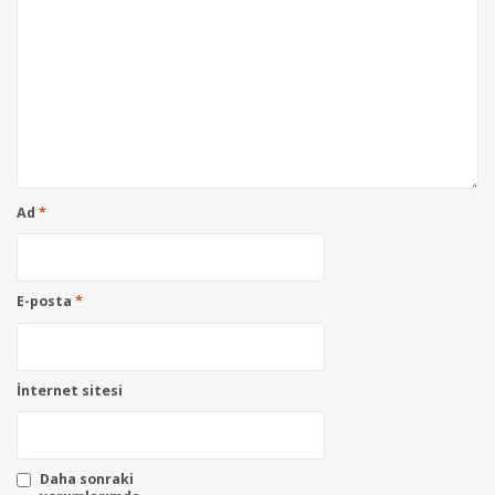
Ad
*
E-posta
*
İnternet sitesi
Daha sonraki