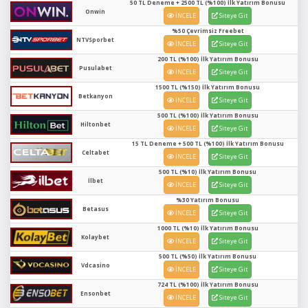
50 TL Deneme + 2500 TL (%100) İlk Yatırım Bonusu
Onwin
İNCELE
Siteye Git
%50 Çevrimsiz Freebet
NTVSporbet
İNCELE
Siteye Git
200 TL (%100) İlk Yatırım Bonusu
Pusulabet
İNCELE
Siteye Git
1500 TL (%150) İlk Yatırım Bonusu
Betkanyon
İNCELE
Siteye Git
500 TL (%100) İlk Yatırım Bonusu
Hiltonbet
İNCELE
Siteye Git
15 TL Deneme + 500 TL (%100) İlk Yatırım Bonusu
Celtabet
İNCELE
Siteye Git
500 TL (%10) İlk Yatırım Bonusu
İlbet
İNCELE
Siteye Git
%30 Yatırım Bonusu
Betasus
İNCELE
Siteye Git
1000 TL (%10) İlk Yatırım Bonusu
Kolaybet
İNCELE
Siteye Git
500 TL (%50) İlk Yatırım Bonusu
Vdcasino
İNCELE
Siteye Git
724 TL (%100) İlk Yatırım Bonusu
Ensonbet
İNCELE
Siteye Git