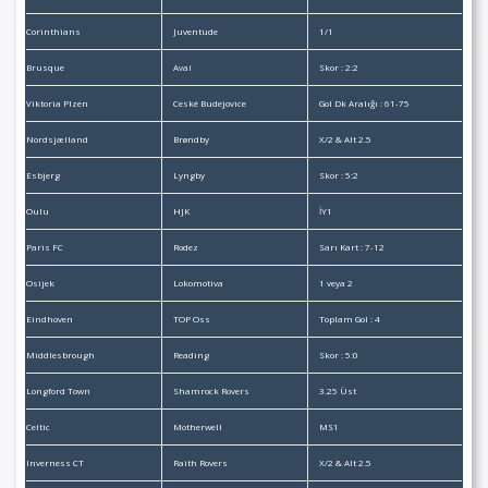
Corinthians
Juventude
1/1
Brusque
Avaí
Skor : 2:2
Viktoria Plzen
Ceské Budejovice
Gol Dk Aralığı : 61-75
Nordsjælland
Brøndby
X/2 & Alt 2.5
Esbjerg
Lyngby
Skor : 5:2
Oulu
HJK
İY1
Paris FC
Rodez
Sarı Kart : 7-12
Osijek
Lokomotiva
1 veya 2
Eindhoven
TOP Oss
Toplam Gol : 4
Middlesbrough
Reading
Skor : 5:0
Longford Town
Shamrock Rovers
3.25 Üst
Celtic
Motherwell
MS1
Inverness CT
Raith Rovers
X/2 & Alt 2.5