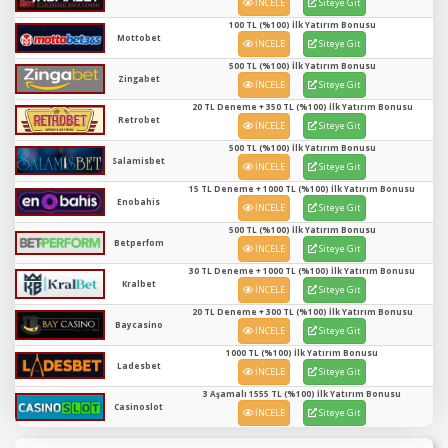
İNCELE
Siteye Git
100 TL (%100) İlk Yatırım Bonusu
Mottobet
İNCELE
Siteye Git
500 TL (%100) İlk Yatırım Bonusu
Zingabet
İNCELE
Siteye Git
20 TL Deneme + 350 TL (%100) İlk Yatırım Bonusu
Retrobet
İNCELE
Siteye Git
500 TL (%100) İlk Yatırım Bonusu
Salamisbet
İNCELE
Siteye Git
15 TL Deneme + 1000 TL (%100) İlk Yatırım Bonusu
Enobahis
İNCELE
Siteye Git
500 TL (%100) İlk Yatırım Bonusu
Betperfom
İNCELE
Siteye Git
30 TL Deneme + 1000 TL (%100) İlk Yatırım Bonusu
Kralbet
İNCELE
Siteye Git
20 TL Deneme + 300 TL (%100) İlk Yatırım Bonusu
Baycasino
İNCELE
Siteye Git
1000 TL (%100) İlk Yatırım Bonusu
Ladesbet
İNCELE
Siteye Git
3 Aşamalı 1555 TL (%100) İlk Yatırım Bonusu
Casinoslot
İNCELE
Siteye Git