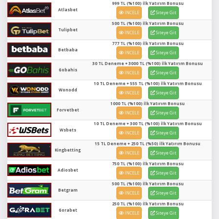
999 TL (%100) İlk Yatırım Bonusu
Atlasbet
İNCELE
Siteye Git
500 TL (%100) İlk Yatırım Bonusu
Tulipbet
İNCELE
Siteye Git
777 TL (%100) İlk Yatırım Bonusu
Betbaba
İNCELE
Siteye Git
30 TL Deneme + 3000 TL (%100) İlk Yatırım Bonusu
Gobahis
İNCELE
Siteye Git
10 TL Deneme + 555 TL (%100) İlk Yatırım Bonusu
Wonodd
İNCELE
Siteye Git
1000 TL (%100) İlk Yatırım Bonusu
Forvetbet
İNCELE
Siteye Git
10 TL Deneme + 300 TL (%100) İlk Yatırım Bonusu
Wsbets
İNCELE
Siteye Git
15 TL Deneme + 250 TL (%50) İlk Yatırım Bonusu
Kingbetting
İNCELE
Siteye Git
750 TL (%100) İlk Yatırım Bonusu
Adiosbet
İNCELE
Siteye Git
500 TL (%100) İlk Yatırım Bonusu
Betgram
İNCELE
Siteye Git
250 TL (%100) İlk Yatırım Bonusu
Gorabet
İNCELE
Siteye Git