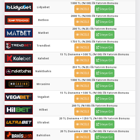
1000 TL (%100) İlk Yatırım Bonusu
Lidyabet
İNCELE
Siteye Git
2000 TL (%300) İlk Yatırım Bonusu
Betboo
İNCELE
Siteye Git
200 TL (%25) İlk Yatırım Bonusu
Matbet
İNCELE
Siteye Git
1750 TL (%200) İlk Yatırım Bonusu
Trendbet
İNCELE
Siteye Git
15 TL Deneme + 500 TL (%100) İlk Yatırım Bonusu
Kalebet
İNCELE
Siteye Git
250 TL (%25) İlk Yatırım Bonusu
Nakitbahis
İNCELE
Siteye Git
1000 TL (%100) İlk Yatırım Bonusu
Mrcasino
İNCELE
Siteye Git
15 TL Deneme + 500 TL (%100) İlk Yatırım Bonusu
Vegabet
İNCELE
Siteye Git
200 TL (%100) İlk Yatırım Bonusu
Hilbet
İNCELE
Siteye Git
20 TL Deneme + 1250 TL (%100) İlk Yatırım Bonusu
Ultrabet
İNCELE
Siteye Git
20 TL Deneme + 200 TL (%100) İlk Yatırım Bonusu
Bahislion
İNCELE
Siteye Git