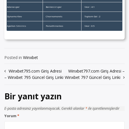
Adanaspor
Balıkesirspor
Skor : 4:1
Dynamo Kiev
Chornomorets
Toplam Gol : 2
Apollon Smirnis
Panathinaikos
Skor : 0:5
Posted in
Winxbet
Yazı
Winxbet795.com Giriş Adresi
Winxbet797.com Giriş Adresi –
– Winxbet 795 Güncel Giriş Linki
Winxbet 797 Güncel Giriş Linki
gezinmesi
Bir yanıt yazın
E-posta adresiniz yayınlanmayacak.
Gerekli alanlar
*
ile işaretlenmişlerdir
Yorum
*