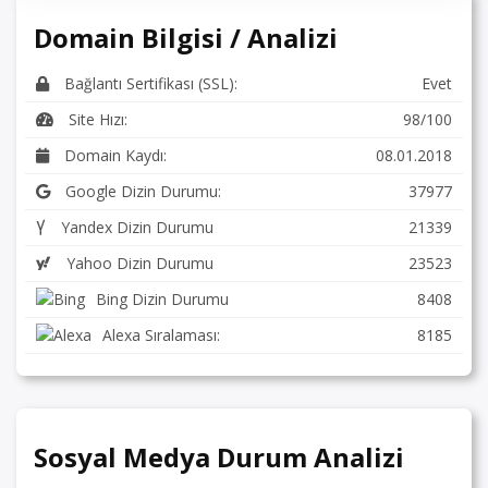
Domain Bilgisi / Analizi
Bağlantı Sertifikası (SSL):
Evet
Site Hızı:
98/100
Domain Kaydı:
08.01.2018
Google Dizin Durumu:
37977
Yandex Dizin Durumu
21339
Yahoo Dizin Durumu
23523
Bing Dizin Durumu
8408
Alexa Sıralaması:
8185
Sosyal Medya Durum Analizi