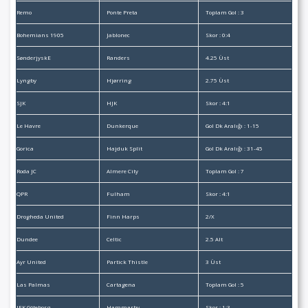
Remo
Ponte Preta
Toplam Gol : 3
Bohemians 1905
Jablonec
Skor : 0:4
SønderjyskE
Randers
4.25 Üst
Lyngby
Hjørring
2.75 Üst
SJK
HJK
Skor : 4:1
Le Havre
Dunkerque
Gol Dk Aralığı : 1-15
Gorica
Hajduk Split
Gol Dk Aralığı : 31-45
Roda JC
Almere City
Toplam Gol : 7
QPR
Fulham
Skor : 4:1
Drogheda United
Finn Harps
2/X
Dundee
Celtic
2.5 Alt
Ayr United
Partick Thistle
3 Üst
Las Palmas
Cartagena
Toplam Gol : 5
IFK Göteborg
Hammarby
Skor : 1:3