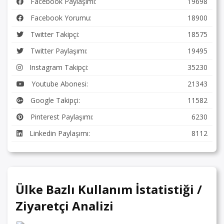
Facebook Paylaşımı:
19698
Facebook Yorumu:
18900
Twitter Takipçi:
18575
Twitter Paylaşımı:
19495
Instagram Takipçi:
35230
Youtube Abonesi:
21343
Google Takipçi:
11582
Pinterest Paylaşımı:
6230
Linkedin Paylaşımı:
8112
Ülke Bazlı Kullanım İstatistiği /
Ziyaretçi Analizi