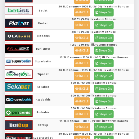
30 TL Deneme + 1000 TL (%100) İlk Yatırım Bonusu
Betist
İNCELE
Siteye Git
300 TL (%25) İlk Yatırım Bonusu
Piabet
İNCELE
Siteye Git
300 TL (%50) İlk Yatırım Bonusu
Olabahis
İNCELE
Siteye Git
1250 TL (%100) İlk Yatırım Bonusu
Bahisnow
İNCELE
Siteye Git
15 TL Deneme + 2500 TL (%50) İlk Yatırım Bonusu
Superbetin
İNCELE
Siteye Git
30 TL Deneme + 1365 TL (%100) İlk Yatırım Bonusu
Tipobet
İNCELE
Siteye Git
500 TL (%100) İlk Yatırım Bonusu
Sekabet
İNCELE
Siteye Git
500 TL (%100) İlk Yatırım Bonusu
Asyabahis
İNCELE
Siteye Git
300 TL (%100) İlk Yatırım Bonusu
Pinbahis
İNCELE
Siteye Git
15 TL Deneme + 200 TL (%100) İlk Yatırım Bonusu
Betcup
İNCELE
Siteye Git
30 TL Deneme + 1500 TL (%100) İlk Yatırım Bonusu
Supertotobet