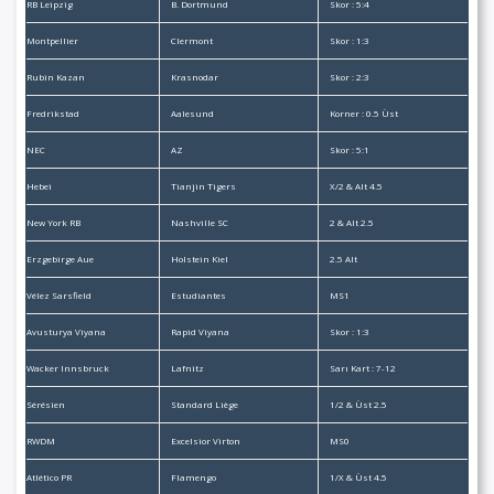
RB Leipzig
B. Dortmund
Skor : 5:4
Montpellier
Clermont
Skor : 1:3
Rubin Kazan
Krasnodar
Skor : 2:3
Fredrikstad
Aalesund
Korner : 0.5 Üst
NEC
AZ
Skor : 5:1
Hebei
Tianjin Tigers
X/2 & Alt 4.5
New York RB
Nashville SC
2 & Alt 2.5
Erzgebirge Aue
Holstein Kiel
2.5 Alt
Vélez Sarsfield
Estudiantes
MS1
Avusturya Viyana
Rapid Viyana
Skor : 1:3
Wacker Innsbruck
Lafnitz
Sarı Kart : 7-12
Sérésien
Standard Liège
1/2 & Üst 2.5
RWDM
Excelsior Virton
MS0
Atlético PR
Flamengo
1/X & Üst 4.5