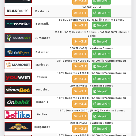
İNCELE
Siteye Git
%100 Freebet
Klasbahis
İNCELE
Siteye Git
30 TL Deneme + 300 TL (%40) İlk Yatırım Bonusu
Betmatik
İNCELE
Siteye Git
250 TL (%50) İlk Yatırım Bonusu + %100 (100 TL) Risksiz
Bahis
Dumanbet
İNCELE
Siteye Git
500 TL (%30) İlk Yatırım Bonusu
Betexper
İNCELE
Siteye Git
30 TL Deneme + 2500 TL (%100) İlk Yatırım Bonusu
Mariobet
İNCELE
Siteye Git
10 TL Deneme + 1200 TL (%100) İlk Yatırım Bonusu
Youwin
İNCELE
Siteye Git
250 TL (%50) İlk Yatırım Bonusu
Venusbet
İNCELE
Siteye Git
10 TL Deneme + 2000 TL (%100) İlk Yatırım Bonusu
Onbahis
İNCELE
Siteye Git
15 TL Deneme + 250 TL (%100) İlk Yatırım Bonusu
Betlike
İNCELE
Siteye Git
200 TL (%25) İlk Yatırım Bonusu
Holiganbet
İNCELE
Siteye Git
15 TL Deneme + 1000 TL (%100) İlk Yatırım Bonusu