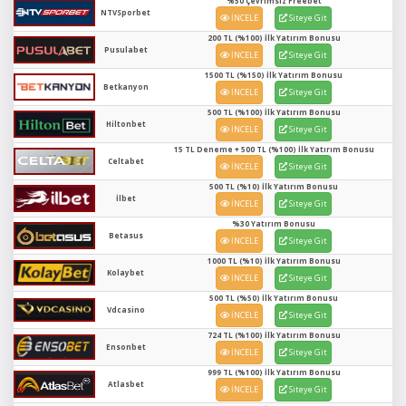
%50 Çevrimsiz Freebet
NTVSporbet
İNCELE
Siteye Git
200 TL (%100) İlk Yatırım Bonusu
Pusulabet
İNCELE
Siteye Git
1500 TL (%150) İlk Yatırım Bonusu
Betkanyon
İNCELE
Siteye Git
500 TL (%100) İlk Yatırım Bonusu
Hiltonbet
İNCELE
Siteye Git
15 TL Deneme + 500 TL (%100) İlk Yatırım Bonusu
Celtabet
İNCELE
Siteye Git
500 TL (%10) İlk Yatırım Bonusu
İlbet
İNCELE
Siteye Git
%30 Yatırım Bonusu
Betasus
İNCELE
Siteye Git
1000 TL (%10) İlk Yatırım Bonusu
Kolaybet
İNCELE
Siteye Git
500 TL (%50) İlk Yatırım Bonusu
Vdcasino
İNCELE
Siteye Git
724 TL (%100) İlk Yatırım Bonusu
Ensonbet
İNCELE
Siteye Git
999 TL (%100) İlk Yatırım Bonusu
Atlasbet
İNCELE
Siteye Git