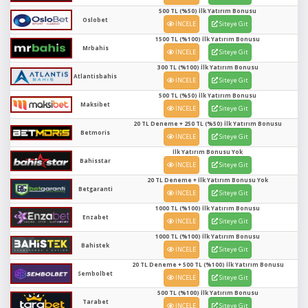
500 TL (%50) İlk Yatırım Bonusu
Oslobet
İNCELE
Siteye Git
1500 TL (%100) İlk Yatırım Bonusu
Mrbahis
İNCELE
Siteye Git
300 TL (%100) İlk Yatırım Bonusu
Atlantisbahis
İNCELE
Siteye Git
500 TL (%50) İlk Yatırım Bonusu
Maksibet
İNCELE
Siteye Git
20 TL Deneme + 250 TL (%50) İlk Yatırım Bonusu
Betmoris
İNCELE
Siteye Git
İlk Yatırım Bonusu Yok
Bahisstar
İNCELE
Siteye Git
20 TL Deneme + İlk Yatırım Bonusu Yok
Betgaranti
İNCELE
Siteye Git
1000 TL (%100) İlk Yatırım Bonusu
Enzabet
İNCELE
Siteye Git
1000 TL (%100) İlk Yatırım Bonusu
Bahistek
İNCELE
Siteye Git
20 TL Deneme + 500 TL (%100) İlk Yatırım Bonusu
Sembolbet
İNCELE
Siteye Git
500 TL (%100) İlk Yatırım Bonusu
Tarabet
İNCELE
Siteye Git