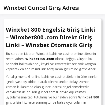
Skip
Winxbet Güncel Giriş Adresi
to
content
Winxbet 800 Engelsiz Giriş Linki
– Winxbet800 .com Direkt Giriş
Linki – Winxbet Otomatik Giriş
Bu süreden itibaren Winxbet bahis ve casino online sitesinin
resmi adresi
Winxbet800 .com
olarak değişti. Oluşan bu
bedbaht hâl takibinde , kayıtlı ve ziyaretçiler tezi yok kaygıya
kapılarak en son resmi link sorgulama girişimine girmektedir.
Yurtdışı merkezli online bahis ve casino sitelerinin ülke sınırları
içinde yasadışı iddaa olarak bilinmesinden dolayı zaman
zaman kullanımda olan güncel adresi engellenmektedir.
Winxbet’in de en son güncel adresi, devre dışı kalması
uygulamasına tabi tutulmuş ve bu hâlden sonra
Winxbet 800
giriş urlsini hizmete sunmuştur ve bahis oyuncularının