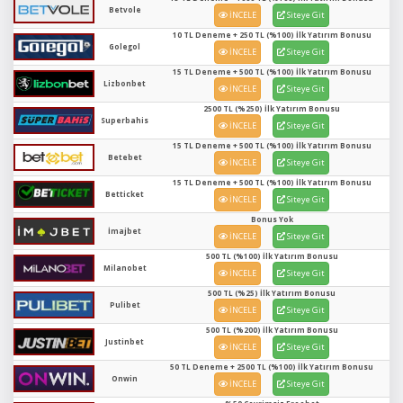
Betvole
İNCELE
Siteye Git
10 TL Deneme + 250 TL (%100) İlk Yatırım Bonusu
Golegol
İNCELE
Siteye Git
15 TL Deneme + 500 TL (%100) İlk Yatırım Bonusu
Lizbonbet
İNCELE
Siteye Git
2500 TL (%250) İlk Yatırım Bonusu
Superbahis
İNCELE
Siteye Git
15 TL Deneme + 500 TL (%100) İlk Yatırım Bonusu
Betebet
İNCELE
Siteye Git
15 TL Deneme + 500 TL (%100) İlk Yatırım Bonusu
Betticket
İNCELE
Siteye Git
Bonus Yok
İmajbet
İNCELE
Siteye Git
500 TL (%100) İlk Yatırım Bonusu
Milanobet
İNCELE
Siteye Git
500 TL (%25) İlk Yatırım Bonusu
Pulibet
İNCELE
Siteye Git
500 TL (%200) İlk Yatırım Bonusu
Justinbet
İNCELE
Siteye Git
50 TL Deneme + 2500 TL (%100) İlk Yatırım Bonusu
Onwin
İNCELE
Siteye Git