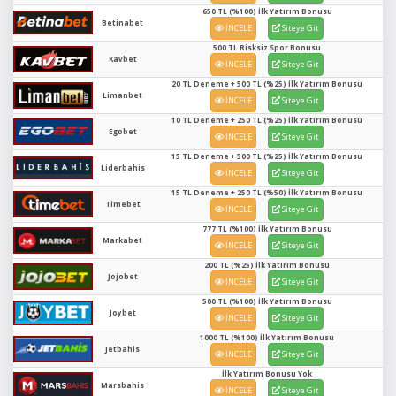
650 TL (%100) İlk Yatırım Bonusu
Betinabet
İNCELE
Siteye Git
500 TL Risksiz Spor Bonusu
Kavbet
İNCELE
Siteye Git
20 TL Deneme + 500 TL (%25) İlk Yatırım Bonusu
Limanbet
İNCELE
Siteye Git
10 TL Deneme + 250 TL (%25) İlk Yatırım Bonusu
Egobet
İNCELE
Siteye Git
15 TL Deneme + 500 TL (%25) İlk Yatırım Bonusu
Liderbahis
İNCELE
Siteye Git
15 TL Deneme + 250 TL (%50) İlk Yatırım Bonusu
Timebet
İNCELE
Siteye Git
777 TL (%100) İlk Yatırım Bonusu
Markabet
İNCELE
Siteye Git
200 TL (%25) İlk Yatırım Bonusu
Jojobet
İNCELE
Siteye Git
500 TL (%100) İlk Yatırım Bonusu
Joybet
İNCELE
Siteye Git
1000 TL (%100) İlk Yatırım Bonusu
Jetbahis
İNCELE
Siteye Git
İlk Yatırım Bonusu Yok
Marsbahis
İNCELE
Siteye Git