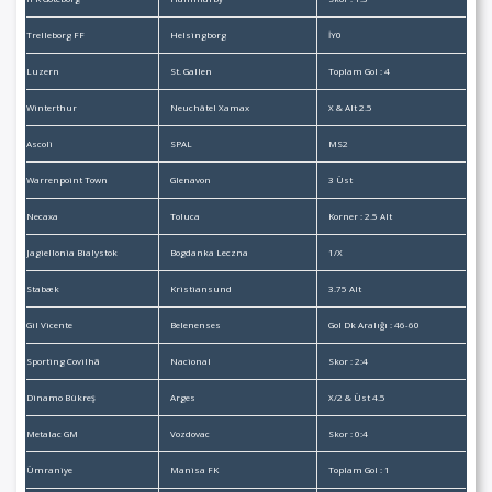
Trelleborg FF
Helsingborg
İY0
Luzern
St. Gallen
Toplam Gol : 4
Winterthur
Neuchâtel Xamax
X & Alt 2.5
Ascoli
SPAL
MS2
Warrenpoint Town
Glenavon
3 Üst
Necaxa
Toluca
Korner : 2.5 Alt
Jagiellonia Bialystok
Bogdanka Leczna
1/X
Stabæk
Kristiansund
3.75 Alt
Gil Vicente
Belenenses
Gol Dk Aralığı : 46-60
Sporting Covilhã
Nacional
Skor : 2:4
Dinamo Bükreş
Arges
X/2 & Üst 4.5
Metalac GM
Vozdovac
Skor : 0:4
Ümraniye
Manisa FK
Toplam Gol : 1