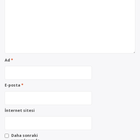
Ad
*
E-posta
*
İnternet sitesi
Daha sonraki