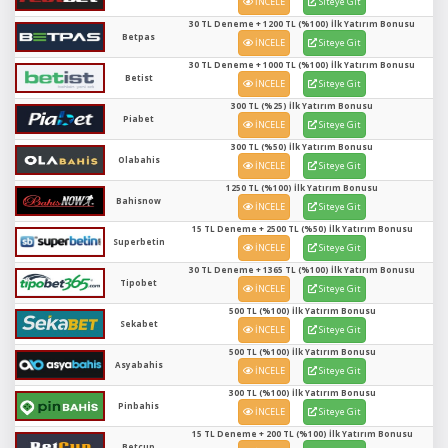
İNCELE
Siteye Git
30 TL Deneme + 1200 TL (%100) İlk Yatırım Bonusu
Betpas
İNCELE
Siteye Git
30 TL Deneme + 1000 TL (%100) İlk Yatırım Bonusu
Betist
İNCELE
Siteye Git
300 TL (%25) İlk Yatırım Bonusu
Piabet
İNCELE
Siteye Git
300 TL (%50) İlk Yatırım Bonusu
Olabahis
İNCELE
Siteye Git
1250 TL (%100) İlk Yatırım Bonusu
Bahisnow
İNCELE
Siteye Git
15 TL Deneme + 2500 TL (%50) İlk Yatırım Bonusu
Superbetin
İNCELE
Siteye Git
30 TL Deneme + 1365 TL (%100) İlk Yatırım Bonusu
Tipobet
İNCELE
Siteye Git
500 TL (%100) İlk Yatırım Bonusu
Sekabet
İNCELE
Siteye Git
500 TL (%100) İlk Yatırım Bonusu
Asyabahis
İNCELE
Siteye Git
300 TL (%100) İlk Yatırım Bonusu
Pinbahis
İNCELE
Siteye Git
15 TL Deneme + 200 TL (%100) İlk Yatırım Bonusu
Betcup