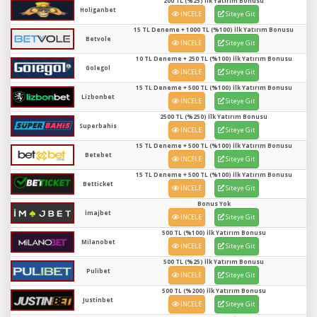
200 TL (%25) İlk Yatırım Bonusu
Holiganbet
İNCELE
Siteye Git
15 TL Deneme + 1000 TL (%100) İlk Yatırım Bonusu
Betvole
İNCELE
Siteye Git
10 TL Deneme + 250 TL (%100) İlk Yatırım Bonusu
Golegol
İNCELE
Siteye Git
15 TL Deneme + 500 TL (%100) İlk Yatırım Bonusu
Lizbonbet
İNCELE
Siteye Git
2500 TL (%250) İlk Yatırım Bonusu
Superbahis
İNCELE
Siteye Git
15 TL Deneme + 500 TL (%100) İlk Yatırım Bonusu
Betebet
İNCELE
Siteye Git
15 TL Deneme + 500 TL (%100) İlk Yatırım Bonusu
Betticket
İNCELE
Siteye Git
Bonus Yok
İmajbet
İNCELE
Siteye Git
500 TL (%100) İlk Yatırım Bonusu
Milanobet
İNCELE
Siteye Git
500 TL (%25) İlk Yatırım Bonusu
Pulibet
İNCELE
Siteye Git
500 TL (%200) İlk Yatırım Bonusu
Justinbet
İNCELE
Siteye Git