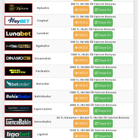
200 TL (%100) İlk Yatırım Bonusu
Vipbahis
İNCELE
Siteye Git
500 TL (%100) İlk Yatırım Bonusu
Freybet
İNCELE
Siteye Git
100 TL (%25) İlk Yatırım Bonusu
Lunabet
İNCELE
Siteye Git
500 TL (%100) İlk Yatırım Bonusu
Ngsbahis
İNCELE
Siteye Git
1000 TL (%25) İlk Yatırım Bonusu
Dinamobet
İNCELE
Siteye Git
2000 TL (%200) İlk Yatırım Bonusu
Paribahis
İNCELE
Siteye Git
500 TL (%100) İlk Yatırım Bonusu
Betorder
İNCELE
Siteye Git
1000 TL (%100) İlk Yatırım Bonusu
Bahisbudur
İNCELE
Siteye Git
2000 TL (%100) İlk Yatırım Bonusu
Aspercasino
İNCELE
Siteye Git
30 TL Deneme + 23x444 TL (%100) İlk Yatırım Bonusu
Gencobahis
İNCELE
Siteye Git
1500 TL (%100) İlk Yatırım Bonusu
Ligobet
İNCELE
Siteye Git