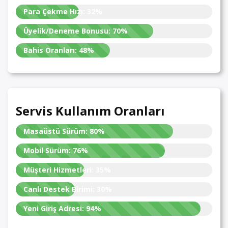
Para Çekme Hızı:
32%
Üyelik/Deneme Bonusu:
70%
Bahis Oranları:
48%
Servis Kullanım Oranları
Masaüstü Sürüm:
80%
Mobil Sürüm:
76%
Müşteri Hizmetleri:
35%
Canlı Destek Birimi:
30%
Yeni Giriş Adresi:
94%