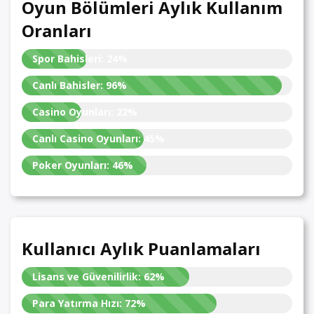
Oyun Bölümleri Aylık Kullanım
Oranları
Spor Bahisleri:
24%
Canlı Bahisler:
96%
Casino Oyunları:
22%
Canlı Casino Oyunları:
45%
Poker Oyunları:
46%
Kullanıcı Aylık Puanlamaları
Lisans ve Güvenilirlik:
62%
Para Yatırma Hızı:
72%