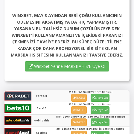
WINXBET, MAYIS AYINDAN BERİ ÇOĞU KULLANICININ
ÖDEMESİNİ AKSATMIŞ YA DA HİÇ YAPMAMIŞTIR.
YAŞANAN BU TALİHSİZ DURUM ÇÖZÜLÜNCEYE DEK
WINXBET'İ KULLANMAMANIZI VE İÇERİDEKİ PARANIZI
ÇEKMENİZİ TAVSİYE EDERİZ. BU SÜREÇ DÜZELTİLENE
KADAR ÇOK DAHA PROFESYONEL BİR SİTE OLAN
MARSBAHİS SİTESİNİ KULLANMANIZI TAVSİYE EDERİZ.
Winxbet Yerine MARSBAHİS'E Üye Ol
250 TL (%100) İlk Yatırım Bonusu
Perabet
İNCELE
Siteye Git
250 TL (%100) İlk Yatırım Bonusu
Bets10
İNCELE
Siteye Git
150 TL Deneme + 1500 TL (%100) İlk Yatırım Bonusu
Mobilbahis
İNCELE
Siteye Git
30 TL Deneme + 1200 TL (%100) İlk Yatırım Bonusu
Restbet