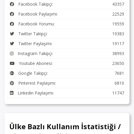
Facebook Takipçi:
43357
Facebook Paylaşımı:
22529
Facebook Yorumu:
19559
Twitter Takipçi:
19383
Twitter Paylaşımı:
19117
Instagram Takipçi:
38993
Youtube Abonesi:
23650
Google Takipçi:
7681
Pinterest Paylaşımı:
6810
Linkedin Paylaşımı:
11747
Ülke Bazlı Kullanım İstatistiği /