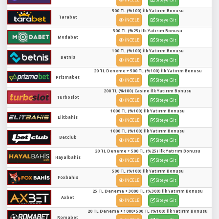
500 TL (%100) İlk Yatırım Bonusu
Tarabet
İNCELE
Siteye Git
300 TL (%25) İlk Yatırım Bonusu
Modabet
İNCELE
Siteye Git
100 TL (%100) İlk Yatırım Bonusu
Betnis
İNCELE
Siteye Git
20 TL Deneme + 500 TL (%100) İlk Yatırım Bonusu
Prizmabet
İNCELE
Siteye Git
200 TL (%100) Casino İlk Yatırım Bonusu
Turboslot
İNCELE
Siteye Git
1000 TL (%100) İlk Yatırım Bonusu
Elitbahis
İNCELE
Siteye Git
1000 TL (%100) İlk Yatırım Bonusu
Betclub
İNCELE
Siteye Git
20 TL Deneme + 500 TL (%25) İlk Yatırım Bonusu
Hayalbahis
İNCELE
Siteye Git
500 TL (%100) İlk Yatırım Bonusu
Foxbahis
İNCELE
Siteye Git
25 TL Deneme + 3000 TL (%300) İlk Yatırım Bonusu
Axbet
İNCELE
Siteye Git
20 TL Deneme + 1000+500 TL (%100) İlk Yatırım Bonusu
Romabet