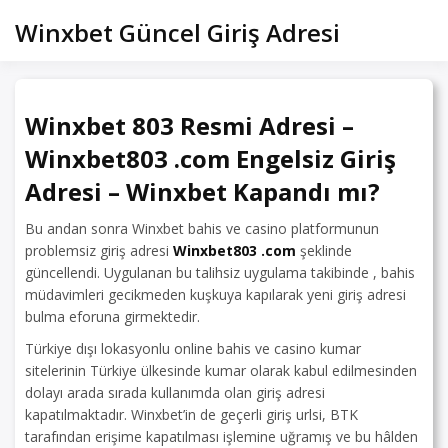
Skip
Winxbet Güncel Giriş Adresi
to
content
Winxbet 803 Resmi Adresi –
Winxbet803 .com Engelsiz Giriş
Adresi – Winxbet Kapandı mı?
Bu andan sonra Winxbet bahis ve casino platformunun
problemsiz giriş adresi
Winxbet803 .com
şeklinde
güncellendi. Uygulanan bu talihsiz uygulama takibinde , bahis
müdavimleri gecikmeden kuşkuya kapılarak yeni giriş adresi
bulma eforuna girmektedir.
Türkiye dışı lokasyonlu online bahis ve casino kumar
sitelerinin Türkiye ülkesinde kumar olarak kabul edilmesinden
dolayı arada sırada kullanımda olan giriş adresi
kapatılmaktadır. Winxbet’in de geçerli giriş urlsi, BTK
tarafından erişime kapatılması işlemine uğramış ve bu hâlden