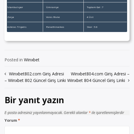
İstanbulspor
Ümraniye
Toplam Gol : 7
Zorya
Veres Rivne
4 Üst
Asteras Tripolis
Panathinaikos
Skor : 5:0
Posted in
Winxbet
Yazı
Winxbet802.com Giriş Adresi
Winxbet804.com Giriş Adresi –
– Winxbet 802 Güncel Giriş Linki
Winxbet 804 Güncel Giriş Linki
gezinmesi
Bir yanıt yazın
E-posta adresiniz yayınlanmayacak.
Gerekli alanlar
*
ile işaretlenmişlerdir
Yorum
*