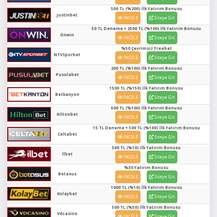
500 TL (%200) İlk Yatırım Bonusu
Justinbet
İNCELE
Siteye Git
50 TL Deneme + 2500 TL (%100) İlk Yatırım Bonusu
Onwin
İNCELE
Siteye Git
%50 Çevrimsiz Freebet
NTVSporbet
İNCELE
Siteye Git
200 TL (%100) İlk Yatırım Bonusu
Pusulabet
İNCELE
Siteye Git
1500 TL (%150) İlk Yatırım Bonusu
Betkanyon
İNCELE
Siteye Git
500 TL (%100) İlk Yatırım Bonusu
Hiltonbet
İNCELE
Siteye Git
15 TL Deneme + 500 TL (%100) İlk Yatırım Bonusu
Celtabet
İNCELE
Siteye Git
500 TL (%10) İlk Yatırım Bonusu
İlbet
İNCELE
Siteye Git
%30 Yatırım Bonusu
Betasus
İNCELE
Siteye Git
1000 TL (%10) İlk Yatırım Bonusu
Kolaybet
İNCELE
Siteye Git
500 TL (%50) İlk Yatırım Bonusu
Vdcasino
İNCELE
Siteye Git