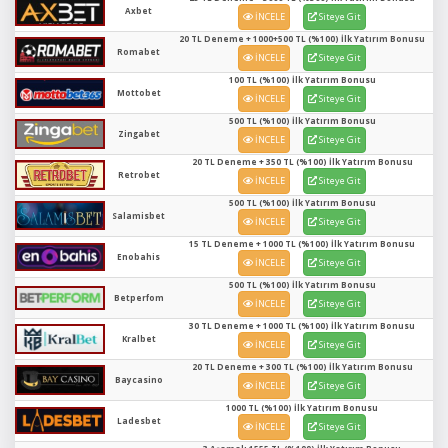
Axbet
İNCELE
Siteye Git
20 TL Deneme + 1000+500 TL (%100) İlk Yatırım Bonusu
Romabet
İNCELE
Siteye Git
100 TL (%100) İlk Yatırım Bonusu
Mottobet
İNCELE
Siteye Git
500 TL (%100) İlk Yatırım Bonusu
Zingabet
İNCELE
Siteye Git
20 TL Deneme + 350 TL (%100) İlk Yatırım Bonusu
Retrobet
İNCELE
Siteye Git
500 TL (%100) İlk Yatırım Bonusu
Salamisbet
İNCELE
Siteye Git
15 TL Deneme + 1000 TL (%100) İlk Yatırım Bonusu
Enobahis
İNCELE
Siteye Git
500 TL (%100) İlk Yatırım Bonusu
Betperfom
İNCELE
Siteye Git
30 TL Deneme + 1000 TL (%100) İlk Yatırım Bonusu
Kralbet
İNCELE
Siteye Git
20 TL Deneme + 300 TL (%100) İlk Yatırım Bonusu
Baycasino
İNCELE
Siteye Git
1000 TL (%100) İlk Yatırım Bonusu
Ladesbet
İNCELE
Siteye Git