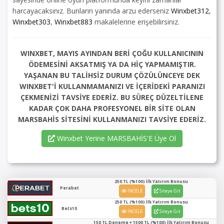
harcayacaksınız. Bunların yanında arzu ederseniz
Winxbet312
,
Winxbet303
,
Winxbet883
makalelerine erişebilirsiniz.
WINXBET, MAYIS AYINDAN BERİ ÇOĞU KULLANICININ
ÖDEMESİNİ AKSATMIŞ YA DA HİÇ YAPMAMIŞTIR.
YAŞANAN BU TALİHSİZ DURUM ÇÖZÜLÜNCEYE DEK
WINXBET'İ KULLANMAMANIZI VE İÇERİDEKİ PARANIZI
ÇEKMENİZİ TAVSİYE EDERİZ. BU SÜREÇ DÜZELTİLENE
KADAR ÇOK DAHA PROFESYONEL BİR SİTE OLAN
MARSBAHİS SİTESİNİ KULLANMANIZI TAVSİYE EDERİZ.
Winxbet Yerine MARSBAHİS'E Üye Ol
250 TL (%100) İlk Yatırım Bonusu
Perabet
İNCELE
Siteye Git
250 TL (%100) İlk Yatırım Bonusu
Bets10
İNCELE
Siteye Git
150 TL Deneme + 1500 TL (%100) İlk Yatırım Bonusu