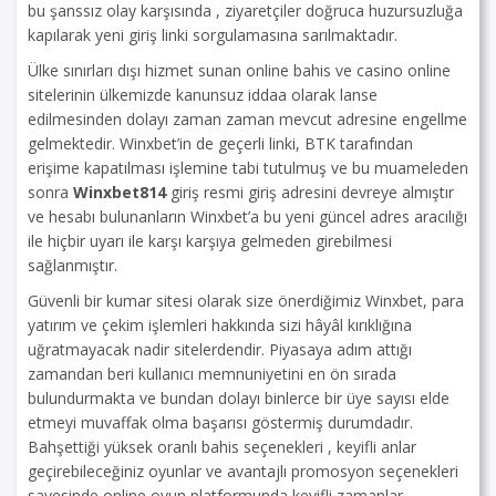
bu şanssız olay karşısında , ziyaretçiler doğruca huzursuzluğa
kapılarak yeni giriş linki sorgulamasına sarılmaktadır.
Ülke sınırları dışı hizmet sunan online bahis ve casino online
sitelerinin ülkemizde kanunsuz iddaa olarak lanse
edilmesinden dolayı zaman zaman mevcut adresine engellme
gelmektedir. Winxbet’in de geçerli linki, BTK tarafından
erişime kapatılması işlemine tabi tutulmuş ve bu muameleden
sonra
Winxbet814
giriş resmi giriş adresini devreye almıştır
ve hesabı bulunanların Winxbet’a bu yeni güncel adres aracılığı
ile hiçbir uyarı ile karşı karşıya gelmeden girebilmesi
sağlanmıştır.
Güvenli bir kumar sitesi olarak size önerdiğimiz Winxbet, para
yatırım ve çekim işlemleri hakkında sizi hâyâl kırıklığına
uğratmayacak nadir sitelerdendir. Piyasaya adım attığı
zamandan beri kullanıcı memnuniyetini en ön sırada
bulundurmakta ve bundan dolayı binlerce bir üye sayısı elde
etmeyi muvaffak olma başarısı göstermiş durumdadır.
Bahşettiği yüksek oranlı bahis seçenekleri , keyifli anlar
geçirebileceğiniz oyunlar ve avantajlı promosyon seçenekleri
sayesinde online oyun platformunda keyifli zamanlar