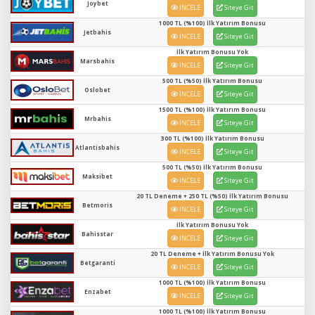
Joybet
İNCELE
Siteye Git
1000 TL (%100) İlk Yatırım Bonusu
Jetbahis
İNCELE
Siteye Git
İlk Yatırım Bonusu Yok
Marsbahis
İNCELE
Siteye Git
500 TL (%50) İlk Yatırım Bonusu
Oslobet
İNCELE
Siteye Git
1500 TL (%100) İlk Yatırım Bonusu
Mrbahis
İNCELE
Siteye Git
300 TL (%100) İlk Yatırım Bonusu
Atlantisbahis
İNCELE
Siteye Git
500 TL (%50) İlk Yatırım Bonusu
Maksibet
İNCELE
Siteye Git
20 TL Deneme + 250 TL (%50) İlk Yatırım Bonusu
Betmoris
İNCELE
Siteye Git
İlk Yatırım Bonusu Yok
Bahisstar
İNCELE
Siteye Git
20 TL Deneme + İlk Yatırım Bonusu Yok
Betgaranti
İNCELE
Siteye Git
1000 TL (%100) İlk Yatırım Bonusu
Enzabet
İNCELE
Siteye Git
1000 TL (%100) İlk Yatırım Bonusu