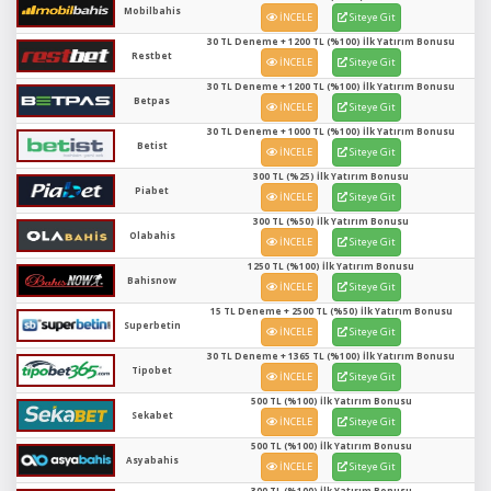
Mobilbahis
İNCELE
Siteye Git
30 TL Deneme + 1200 TL (%100) İlk Yatırım Bonusu
Restbet
İNCELE
Siteye Git
30 TL Deneme + 1200 TL (%100) İlk Yatırım Bonusu
Betpas
İNCELE
Siteye Git
30 TL Deneme + 1000 TL (%100) İlk Yatırım Bonusu
Betist
İNCELE
Siteye Git
300 TL (%25) İlk Yatırım Bonusu
Piabet
İNCELE
Siteye Git
300 TL (%50) İlk Yatırım Bonusu
Olabahis
İNCELE
Siteye Git
1250 TL (%100) İlk Yatırım Bonusu
Bahisnow
İNCELE
Siteye Git
15 TL Deneme + 2500 TL (%50) İlk Yatırım Bonusu
Superbetin
İNCELE
Siteye Git
30 TL Deneme + 1365 TL (%100) İlk Yatırım Bonusu
Tipobet
İNCELE
Siteye Git
500 TL (%100) İlk Yatırım Bonusu
Sekabet
İNCELE
Siteye Git
500 TL (%100) İlk Yatırım Bonusu
Asyabahis
İNCELE
Siteye Git
300 TL (%100) İlk Yatırım Bonusu