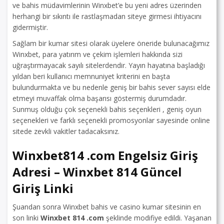
ve bahis müdavimlerinin Winxbet’e bu yeni adres üzerinden
herhangi bir sıkıntı ile rastlaşmadan siteye girmesi ihtiyacını
gidermiştir.
Sağlam bir kumar sitesi olarak üyelere öneride bulunacağımız
Winxbet, para yatırım ve çekim işlemleri hakkında sizi
uğraştırmayacak sayılı sitelerdendir. Yayın hayatına başladığı
yıldan beri kullanıcı memnuniyet kriterini en başta
bulundurmakta ve bu nedenle geniş bir bahis sever sayısı elde
etmeyi muvaffak olma başarısı göstermiş durumdadır.
Sunmuş olduğu çok seçenekli bahis seçenkleri , geniş oyun
seçenekleri ve farklı seçenekli promosyonlar sayesinde online
sitede zevkli vakitler tadacaksınız.
Winxbet814 .com Engelsiz Giriş
Adresi – Winxbet 814 Güncel
Giriş Linki
Şuandan sonra Winxbet bahis ve casino kumar sitesinin en
son linki
Winxbet 814 .com
şeklinde modifiye edildi. Yaşanan