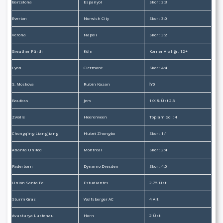
Barcelona
Espanyol
Skor : 3:3
Everton
Norwich City
Skor : 3:0
Verona
Napoli
Skor : 3:2
Greuther Fürth
Köln
Korner Aralığı : 12+
Lyon
Clermont
Skor : 4:4
S. Moskova
Rubin Kazan
İY0
Raufoss
Jerv
1/X & Üst 2.5
Zwolle
Heerenveen
Toplam Gol : 4
Chongqing Liangjiang
Hubei Zhongbo
Skor : 1:1
Atlanta United
Montréal
Skor : 2:4
Paderborn
Dynamo Dresden
Skor : 4:0
Unión Santa Fe
Estudiantes
2.75 Üst
Sturm Graz
Wolfsberger AC
4 Alt
Avusturya Lustenau
Horn
2 Üst