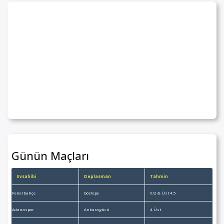
Günün Maçları
Evsahibi
Deplasman
Tahmin
Fenerbahçe
Göztepe
X/2 & Üst 4.5
Adanaspor
Ankaragücü
4 Üst