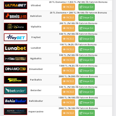
20 TL Deneme + 1250 TL (%100) İlk Yatırım Bonusu
Ultrabet
İNCELE
Siteye Git
20 TL Deneme + 200 TL (%100) İlk Yatırım Bonusu
Bahislion
İNCELE
Siteye Git
200 TL (%100) İlk Yatırım Bonusu
Vipbahis
İNCELE
Siteye Git
500 TL (%100) İlk Yatırım Bonusu
Freybet
İNCELE
Siteye Git
100 TL (%25) İlk Yatırım Bonusu
Lunabet
İNCELE
Siteye Git
500 TL (%100) İlk Yatırım Bonusu
Ngsbahis
İNCELE
Siteye Git
1000 TL (%25) İlk Yatırım Bonusu
Dinamobet
İNCELE
Siteye Git
2000 TL (%200) İlk Yatırım Bonusu
Paribahis
İNCELE
Siteye Git
500 TL (%100) İlk Yatırım Bonusu
Betorder
İNCELE
Siteye Git
1000 TL (%100) İlk Yatırım Bonusu
Bahisbudur
İNCELE
Siteye Git
2000 TL (%100) İlk Yatırım Bonusu
Aspercasino
İNCELE
Siteye Git