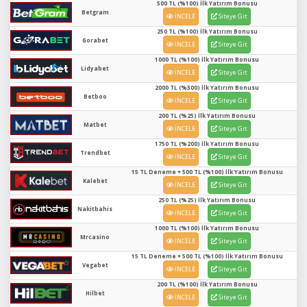
500 TL (%100) İlk Yatırım Bonusu
Betgram
İNCELE
Siteye Git
250 TL (%100) İlk Yatırım Bonusu
Gorabet
İNCELE
Siteye Git
1000 TL (%100) İlk Yatırım Bonusu
Lidyabet
İNCELE
Siteye Git
2000 TL (%300) İlk Yatırım Bonusu
Betboo
İNCELE
Siteye Git
200 TL (%25) İlk Yatırım Bonusu
Matbet
İNCELE
Siteye Git
1750 TL (%200) İlk Yatırım Bonusu
Trendbet
İNCELE
Siteye Git
15 TL Deneme + 500 TL (%100) İlk Yatırım Bonusu
Kalebet
İNCELE
Siteye Git
250 TL (%25) İlk Yatırım Bonusu
Nakitbahis
İNCELE
Siteye Git
1000 TL (%100) İlk Yatırım Bonusu
Mrcasino
İNCELE
Siteye Git
15 TL Deneme + 500 TL (%100) İlk Yatırım Bonusu
Vegabet
İNCELE
Siteye Git
200 TL (%100) İlk Yatırım Bonusu
Hilbet
İNCELE
Siteye Git