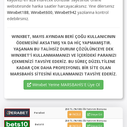
websitesinde harika saatler harcayacaksınız. Yine dilerseniz
Winxbet188
,
Winxbet600
,
Winxbet942
yazılarına kontrol
edebilirsiniz.
WINXBET, MAYIS AYINDAN BERİ ÇOĞU KULLANICININ
ÖDEMESİNİ AKSATMIŞ YA DA HİÇ YAPMAMIŞTIR.
YAŞANAN BU TALİHSİZ DURUM ÇÖZÜLÜNCEYE DEK
WINXBET'İ KULLANMAMANIZI VE İÇERİDEKİ PARANIZI
ÇEKMENİZİ TAVSİYE EDERİZ. BU SÜREÇ DÜZELTİLENE
KADAR ÇOK DAHA PROFESYONEL BİR SİTE OLAN
MARSBAHİS SİTESİNİ KULLANMANIZI TAVSİYE EDERİZ.
Winxbet Yerine MARSBAHİS'E Üye Ol
250 TL (%100) İlk Yatırım Bonusu
Perabet
İNCELE
Siteye Git
250 TL (%100) İlk Yatırım Bonusu
Bets10
İNCELE
Siteye Git