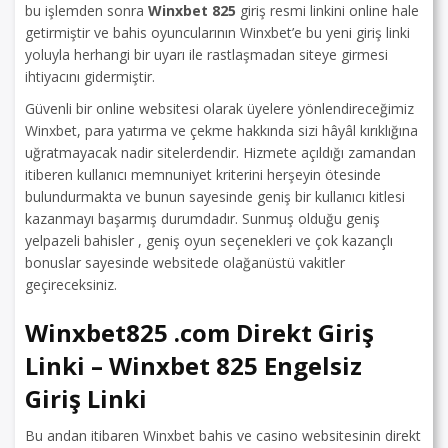
bu işlemden sonra
Winxbet 825
giriş resmi linkini online hale
getirmiştir ve bahis oyuncularının Winxbet’e bu yeni giriş linki
yoluyla herhangi bir uyarı ile rastlaşmadan siteye girmesi
ihtiyacını gidermiştir.
Güvenli bir online websitesi olarak üyelere yönlendireceğimiz
Winxbet, para yatırma ve çekme hakkında sizi hâyâl kırıklığına
uğratmayacak nadir sitelerdendir. Hizmete açıldığı zamandan
itiberen kullanıcı memnuniyet kriterini herşeyin ötesinde
bulundurmakta ve bunun sayesinde geniş bir kullanıcı kitlesi
kazanmayı başarmış durumdadır. Sunmuş olduğu geniş
yelpazeli bahisler , geniş oyun seçenekleri ve çok kazançlı
bonuslar sayesinde websitede olağanüstü vakitler
geçireceksiniz.
Winxbet825 .com Direkt Giriş
Linki – Winxbet 825 Engelsiz
Giriş Linki
Bu andan itibaren Winxbet bahis ve casino websitesinin direkt