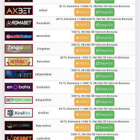
25 TL Deneme + 3000 TL (%300) İlk Yatırım Bonusu
Axbet
İNCELE
Siteye Git
20 TL Deneme + 1000+500 TL (%100) İlk Yatırım Bonusu
Romabet
İNCELE
Siteye Git
100 TL (%100) İlk Yatırım Bonusu
Mottobet
İNCELE
Siteye Git
500 TL (%100) İlk Yatırım Bonusu
Zingabet
İNCELE
Siteye Git
20 TL Deneme + 350 TL (%100) İlk Yatırım Bonusu
Retrobet
İNCELE
Siteye Git
500 TL (%100) İlk Yatırım Bonusu
Salamisbet
İNCELE
Siteye Git
15 TL Deneme + 1000 TL (%100) İlk Yatırım Bonusu
Enobahis
İNCELE
Siteye Git
500 TL (%100) İlk Yatırım Bonusu
Betperfom
İNCELE
Siteye Git
30 TL Deneme + 1000 TL (%100) İlk Yatırım Bonusu
Kralbet
İNCELE
Siteye Git
20 TL Deneme + 300 TL (%100) İlk Yatırım Bonusu
Baycasino
İNCELE
Siteye Git
1000 TL (%100) İlk Yatırım Bonusu
Ladesbet