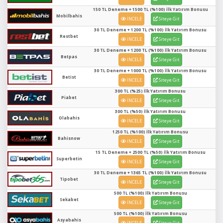
150 TL Deneme + 1500 TL (%100) İlk Yatırım Bonusu
Mobilbahis
İNCELE
Siteye Git
30 TL Deneme + 1200 TL (%100) İlk Yatırım Bonusu
Restbet
İNCELE
Siteye Git
30 TL Deneme + 1200 TL (%100) İlk Yatırım Bonusu
Betpas
İNCELE
Siteye Git
30 TL Deneme + 1000 TL (%100) İlk Yatırım Bonusu
Betist
İNCELE
Siteye Git
300 TL (%25) İlk Yatırım Bonusu
Piabet
İNCELE
Siteye Git
300 TL (%50) İlk Yatırım Bonusu
Olabahis
İNCELE
Siteye Git
1250 TL (%100) İlk Yatırım Bonusu
Bahisnow
İNCELE
Siteye Git
15 TL Deneme + 2500 TL (%50) İlk Yatırım Bonusu
Superbetin
İNCELE
Siteye Git
30 TL Deneme + 1365 TL (%100) İlk Yatırım Bonusu
Tipobet
İNCELE
Siteye Git
500 TL (%100) İlk Yatırım Bonusu
Sekabet
İNCELE
Siteye Git
500 TL (%100) İlk Yatırım Bonusu
Asyabahis
İNCELE
Siteye Git