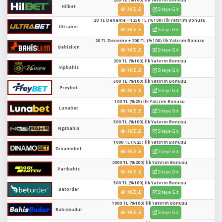
Hilbet
İNCELE
Siteye Git
20 TL Deneme + 1250 TL (%100) İlk Yatırım Bonusu
Ultrabet
İNCELE
Siteye Git
20 TL Deneme + 200 TL (%100) İlk Yatırım Bonusu
Bahislion
İNCELE
Siteye Git
200 TL (%100) İlk Yatırım Bonusu
Vipbahis
İNCELE
Siteye Git
500 TL (%100) İlk Yatırım Bonusu
Freybet
İNCELE
Siteye Git
100 TL (%25) İlk Yatırım Bonusu
Lunabet
İNCELE
Siteye Git
500 TL (%100) İlk Yatırım Bonusu
Ngsbahis
İNCELE
Siteye Git
1000 TL (%25) İlk Yatırım Bonusu
Dinamobet
İNCELE
Siteye Git
2000 TL (%200) İlk Yatırım Bonusu
Paribahis
İNCELE
Siteye Git
500 TL (%100) İlk Yatırım Bonusu
Betorder
İNCELE
Siteye Git
1000 TL (%100) İlk Yatırım Bonusu
Bahisbudur
İNCELE
Siteye Git