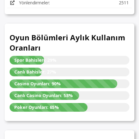
Yönlendirmeler:
2511
Oyun Bölümleri Aylık Kullanım
Oranları
Spor Bahisleri:
29%
Canlı Bahisler:
27%
Casino Oyunları:
90%
Canlı Casino Oyunları:
58%
Poker Oyunları:
65%