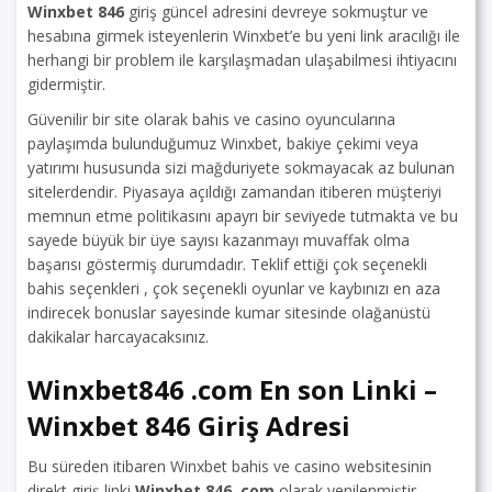
Winxbet 846
giriş güncel adresini devreye sokmuştur ve
hesabına girmek isteyenlerin Winxbet’e bu yeni link aracılığı ile
herhangi bir problem ile karşılaşmadan ulaşabilmesi ihtiyacını
gidermiştir.
Güvenilir bir site olarak bahis ve casino oyuncularına
paylaşımda bulunduğumuz Winxbet, bakiye çekimi veya
yatırımı hususunda sizi mağduriyete sokmayacak az bulunan
sitelerdendir. Piyasaya açıldığı zamandan itiberen müşteriyi
memnun etme politikasını apayrı bir seviyede tutmakta ve bu
sayede büyük bir üye sayısı kazanmayı muvaffak olma
başarısı göstermiş durumdadır. Teklif ettiği çok seçenekli
bahis seçenkleri , çok seçenekli oyunlar ve kaybınızı en aza
indirecek bonuslar sayesinde kumar sitesinde olağanüstü
dakikalar harcayacaksınız.
Winxbet846 .com En son Linki –
Winxbet 846 Giriş Adresi
Bu süreden itibaren Winxbet bahis ve casino websitesinin
direkt giriş linki
Winxbet 846 .com
olarak yenilenmiştir.