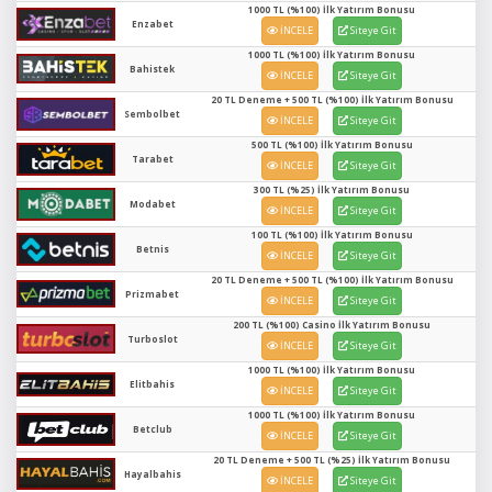
1000 TL (%100) İlk Yatırım Bonusu
Enzabet
İNCELE
Siteye Git
1000 TL (%100) İlk Yatırım Bonusu
Bahistek
İNCELE
Siteye Git
20 TL Deneme + 500 TL (%100) İlk Yatırım Bonusu
Sembolbet
İNCELE
Siteye Git
500 TL (%100) İlk Yatırım Bonusu
Tarabet
İNCELE
Siteye Git
300 TL (%25) İlk Yatırım Bonusu
Modabet
İNCELE
Siteye Git
100 TL (%100) İlk Yatırım Bonusu
Betnis
İNCELE
Siteye Git
20 TL Deneme + 500 TL (%100) İlk Yatırım Bonusu
Prizmabet
İNCELE
Siteye Git
200 TL (%100) Casino İlk Yatırım Bonusu
Turboslot
İNCELE
Siteye Git
1000 TL (%100) İlk Yatırım Bonusu
Elitbahis
İNCELE
Siteye Git
1000 TL (%100) İlk Yatırım Bonusu
Betclub
İNCELE
Siteye Git
20 TL Deneme + 500 TL (%25) İlk Yatırım Bonusu
Hayalbahis
İNCELE
Siteye Git