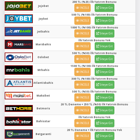
200 TL (%25) İlk Yatırım Bonusu
Jojobet
İNCELE
Siteye Git
500 TL (%100) İlk Yatırım Bonusu
Joybet
İNCELE
Siteye Git
1000 TL (%100) İlk Yatırım Bonusu
Jetbahis
İNCELE
Siteye Git
İlk Yatırım Bonusu Yok
Marsbahis
İNCELE
Siteye Git
500 TL (%50) İlk Yatırım Bonusu
Oslobet
İNCELE
Siteye Git
1500 TL (%100) İlk Yatırım Bonusu
Mrbahis
İNCELE
Siteye Git
300 TL (%100) İlk Yatırım Bonusu
Atlantisbahis
İNCELE
Siteye Git
500 TL (%50) İlk Yatırım Bonusu
Maksibet
İNCELE
Siteye Git
20 TL Deneme + 250 TL (%50) İlk Yatırım Bonusu
Betmoris
İNCELE
Siteye Git
İlk Yatırım Bonusu Yok
Bahisstar
İNCELE
Siteye Git
20 TL Deneme + İlk Yatırım Bonusu Yok
Betgaranti
İNCELE
Siteye Git