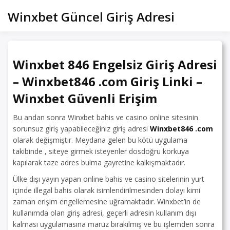
Skip
Winxbet Güncel Giriş Adresi
to
content
Winxbet 846 Engelsiz Giriş Adresi
– Winxbet846 .com Giriş Linki –
Winxbet Güvenli Erişim
Bu andan sonra Winxbet bahis ve casino online sitesinin
sorunsuz giriş yapabileceğiniz giriş adresi
Winxbet846 .com
olarak değişmiştir. Meydana gelen bu kötü uygulama
takibinde , siteye girmek isteyenler dosdoğru korkuya
kapılarak taze adres bulma gayretine kalkışmaktadır.
Ülke dışı yayın yapan online bahis ve casino sitelerinin yurt
içinde illegal bahis olarak isimlendirilmesinden dolayı kimi
zaman erişim engellemesine uğramaktadır. Winxbet’in de
kullanımda olan giriş adresi, geçerli adresin kullanım dışı
kalması uygulamasına maruz bırakılmış ve bu işlemden sonra