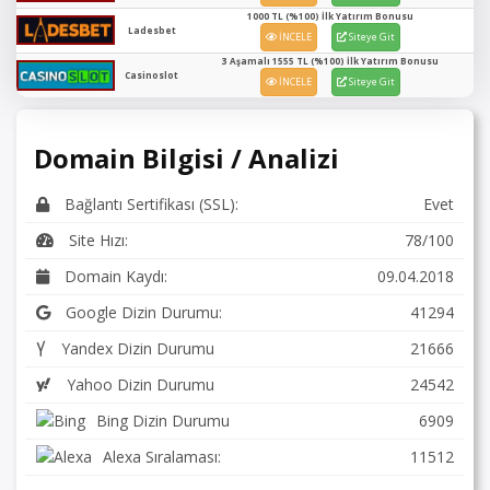
1000 TL (%100) İlk Yatırım Bonusu
Ladesbet
İNCELE
Siteye Git
3 Aşamalı 1555 TL (%100) İlk Yatırım Bonusu
Casinoslot
İNCELE
Siteye Git
Domain Bilgisi / Analizi
Bağlantı Sertifikası (SSL):
Evet
Site Hızı:
78/100
Domain Kaydı:
09.04.2018
Google Dizin Durumu:
41294
Yandex Dizin Durumu
21666
Yahoo Dizin Durumu
24542
Bing Dizin Durumu
6909
Alexa Sıralaması:
11512