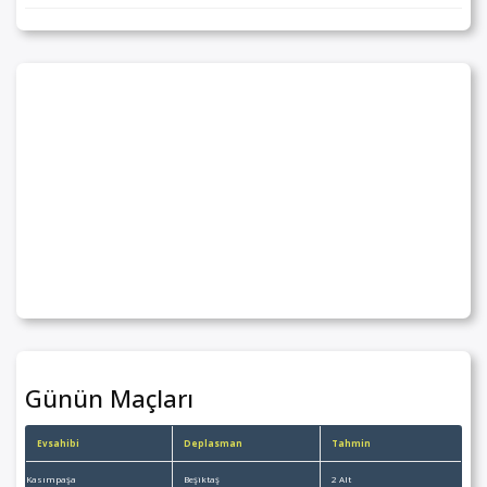
Günün Maçları
Evsahibi
Deplasman
Tahmin
Kasımpaşa
Beşiktaş
2 Alt