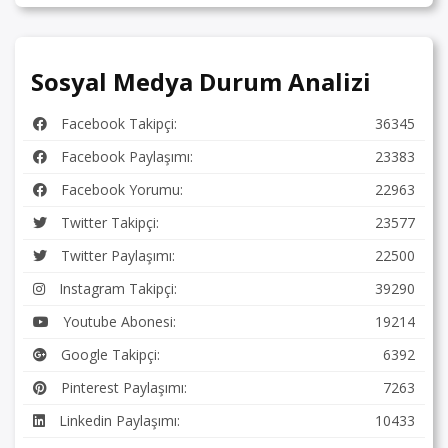
Sosyal Medya Durum Analizi
Facebook Takipçi:
36345
Facebook Paylaşımı:
23383
Facebook Yorumu:
22963
Twitter Takipçi:
23577
Twitter Paylaşımı:
22500
Instagram Takipçi:
39290
Youtube Abonesi:
19214
Google Takipçi:
6392
Pinterest Paylaşımı:
7263
Linkedin Paylaşımı:
10433