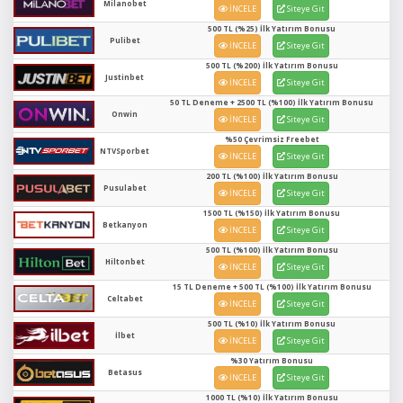
Milanobet
İNCELE
Siteye Git
500 TL (%25) İlk Yatırım Bonusu
Pulibet
İNCELE
Siteye Git
500 TL (%200) İlk Yatırım Bonusu
Justinbet
İNCELE
Siteye Git
50 TL Deneme + 2500 TL (%100) İlk Yatırım Bonusu
Onwin
İNCELE
Siteye Git
%50 Çevrimsiz Freebet
NTVSporbet
İNCELE
Siteye Git
200 TL (%100) İlk Yatırım Bonusu
Pusulabet
İNCELE
Siteye Git
1500 TL (%150) İlk Yatırım Bonusu
Betkanyon
İNCELE
Siteye Git
500 TL (%100) İlk Yatırım Bonusu
Hiltonbet
İNCELE
Siteye Git
15 TL Deneme + 500 TL (%100) İlk Yatırım Bonusu
Celtabet
İNCELE
Siteye Git
500 TL (%10) İlk Yatırım Bonusu
İlbet
İNCELE
Siteye Git
%30 Yatırım Bonusu
Betasus
İNCELE
Siteye Git
1000 TL (%10) İlk Yatırım Bonusu