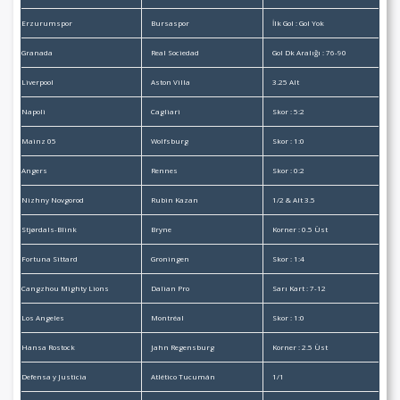
Erzurumspor
Bursaspor
İlk Gol : Gol Yok
Granada
Real Sociedad
Gol Dk Aralığı : 76-90
Liverpool
Aston Villa
3.25 Alt
Napoli
Cagliari
Skor : 5:2
Mainz 05
Wolfsburg
Skor : 1:0
Angers
Rennes
Skor : 0:2
Nizhny Novgorod
Rubin Kazan
1/2 & Alt 3.5
Stjørdals-Blink
Bryne
Korner : 0.5 Üst
Fortuna Sittard
Groningen
Skor : 1:4
Cangzhou Mighty Lions
Dalian Pro
Sarı Kart : 7-12
Los Angeles
Montréal
Skor : 1:0
Hansa Rostock
Jahn Regensburg
Korner : 2.5 Üst
Defensa y Justicia
Atlético Tucumán
1/1