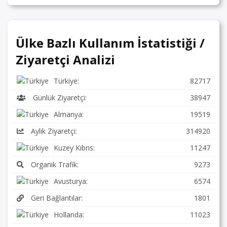
Ülke Bazlı Kullanım İstatistiği /
Ziyaretçi Analizi
Türkiye:
82717
Günlük Ziyaretçi:
38947
Almanya:
19519
Aylık Ziyaretçi:
314920
Kuzey Kıbrıs:
11247
Organik Trafik:
9273
Avusturya:
6574
Geri Bağlantılar:
1801
Hollanda:
11023