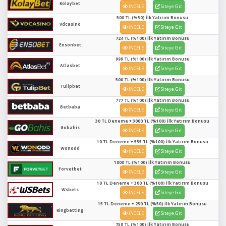
Kolaybet
İNCELE
Siteye Git
500 TL (%50) İlk Yatırım Bonusu
Vdcasino
İNCELE
Siteye Git
724 TL (%100) İlk Yatırım Bonusu
Ensonbet
İNCELE
Siteye Git
999 TL (%100) İlk Yatırım Bonusu
Atlasbet
İNCELE
Siteye Git
500 TL (%100) İlk Yatırım Bonusu
Tulipbet
İNCELE
Siteye Git
777 TL (%100) İlk Yatırım Bonusu
Betbaba
İNCELE
Siteye Git
30 TL Deneme + 3000 TL (%100) İlk Yatırım Bonusu
Gobahis
İNCELE
Siteye Git
10 TL Deneme + 555 TL (%100) İlk Yatırım Bonusu
Wonodd
İNCELE
Siteye Git
1000 TL (%100) İlk Yatırım Bonusu
Forvetbet
İNCELE
Siteye Git
10 TL Deneme + 300 TL (%100) İlk Yatırım Bonusu
Wsbets
İNCELE
Siteye Git
15 TL Deneme + 250 TL (%50) İlk Yatırım Bonusu
Kingbetting
İNCELE
Siteye Git
750 TL (%100) İlk Yatırım Bonusu