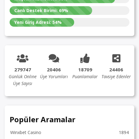
Canlı Destek Birimi:
69%
Yeni Giriş Adresi:
54%
279747
20406
18709
24406
Günlük Online
Üye Yorumları
Puanlamalar
Tavsiye Edenler
Üye Sayısı
Popüler Aramalar
Winxbet Casino
1894