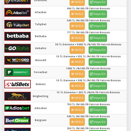
Ensonbet
İNCELE
Siteye Git
999 TL (%100) İlk Yatırım Bonusu
Atlasbet
İNCELE
Siteye Git
500 TL (%100) İlk Yatırım Bonusu
Tulipbet
İNCELE
Siteye Git
777 TL (%100) İlk Yatırım Bonusu
Betbaba
İNCELE
Siteye Git
30 TL Deneme + 3000 TL (%100) İlk Yatırım Bonusu
Gobahis
İNCELE
Siteye Git
10 TL Deneme + 555 TL (%100) İlk Yatırım Bonusu
Wonodd
İNCELE
Siteye Git
1000 TL (%100) İlk Yatırım Bonusu
Forvetbet
İNCELE
Siteye Git
10 TL Deneme + 300 TL (%100) İlk Yatırım Bonusu
Wsbets
İNCELE
Siteye Git
15 TL Deneme + 250 TL (%50) İlk Yatırım Bonusu
Kingbetting
İNCELE
Siteye Git
750 TL (%100) İlk Yatırım Bonusu
Adiosbet
İNCELE
Siteye Git
500 TL (%100) İlk Yatırım Bonusu
Betgram
İNCELE
Siteye Git
250 TL (%100) İlk Yatırım Bonusu