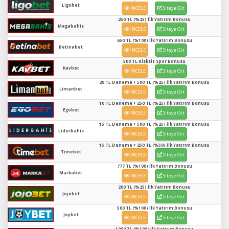
Ligobet
İNCELE
Siteye Git
250 TL (%25) İlk Yatırım Bonusu
Megabahis
İNCELE
Siteye Git
650 TL (%100) İlk Yatırım Bonusu
Betinabet
İNCELE
Siteye Git
500 TL Risksiz Spor Bonusu
Kavbet
İNCELE
Siteye Git
20 TL Deneme + 500 TL (%25) İlk Yatırım Bonusu
Limanbet
İNCELE
Siteye Git
10 TL Deneme + 250 TL (%25) İlk Yatırım Bonusu
Egobet
İNCELE
Siteye Git
15 TL Deneme + 500 TL (%25) İlk Yatırım Bonusu
Liderbahis
İNCELE
Siteye Git
15 TL Deneme + 250 TL (%50) İlk Yatırım Bonusu
Timebet
İNCELE
Siteye Git
777 TL (%100) İlk Yatırım Bonusu
Markabet
İNCELE
Siteye Git
200 TL (%25) İlk Yatırım Bonusu
Jojobet
İNCELE
Siteye Git
500 TL (%100) İlk Yatırım Bonusu
Joybet
İNCELE
Siteye Git
1000 TL (%100) İlk Yatırım Bonusu