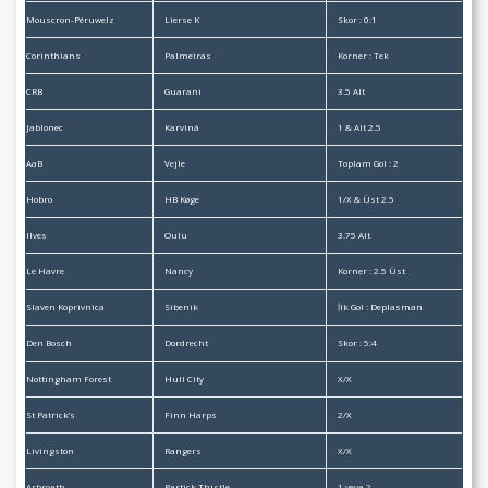
Mouscron-Péruwelz
Lierse K
Skor : 0:1
Corinthians
Palmeiras
Korner : Tek
CRB
Guarani
3.5 Alt
Jablonec
Karviná
1 & Alt 2.5
AaB
Vejle
Toplam Gol : 2
Hobro
HB Køge
1/X & Üst 2.5
Ilves
Oulu
3.75 Alt
Le Havre
Nancy
Korner : 2.5 Üst
Slaven Koprivnica
Sibenik
İlk Gol : Deplasman
Den Bosch
Dordrecht
Skor : 5:4
Nottingham Forest
Hull City
X/X
St Patrick’s
Finn Harps
2/X
Livingston
Rangers
X/X
Arbroath
Partick Thistle
1 veya 2