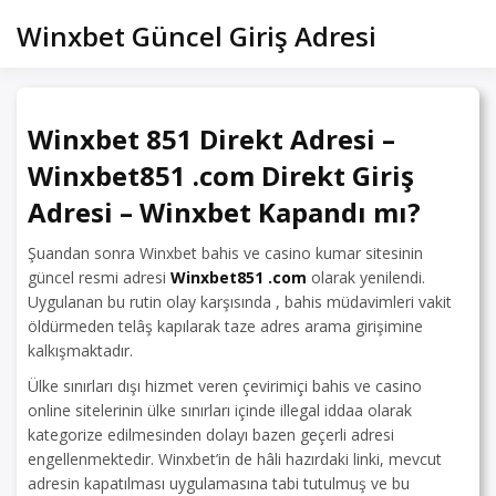
Skip
Winxbet Güncel Giriş Adresi
to
content
Winxbet 851 Direkt Adresi –
Winxbet851 .com Direkt Giriş
Adresi – Winxbet Kapandı mı?
Şuandan sonra Winxbet bahis ve casino kumar sitesinin
güncel resmi adresi
Winxbet851 .com
olarak yenilendi.
Uygulanan bu rutin olay karşısında , bahis müdavimleri vakit
öldürmeden telâş kapılarak taze adres arama girişimine
kalkışmaktadır.
Ülke sınırları dışı hizmet veren çevirimiçi bahis ve casino
online sitelerinin ülke sınırları içinde illegal iddaa olarak
kategorize edilmesinden dolayı bazen geçerli adresi
engellenmektedir. Winxbet’in de hâli hazırdaki linki, mevcut
adresin kapatılması uygulamasına tabi tutulmuş ve bu