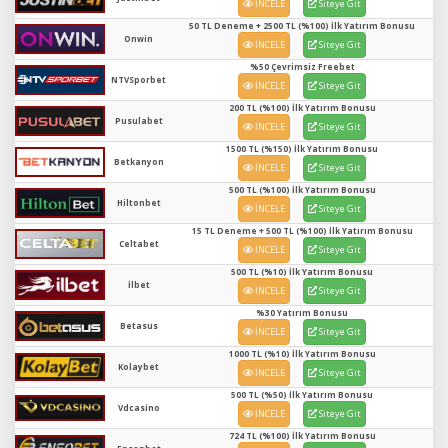
İNCELE
Siteye Git
50 TL Deneme + 2500 TL (%100) İlk Yatırım Bonusu
Onwin
İNCELE
Siteye Git
%50 Çevrimsiz Freebet
NTVSporbet
İNCELE
Siteye Git
200 TL (%100) İlk Yatırım Bonusu
Pusulabet
İNCELE
Siteye Git
1500 TL (%150) İlk Yatırım Bonusu
Betkanyon
İNCELE
Siteye Git
500 TL (%100) İlk Yatırım Bonusu
Hiltonbet
İNCELE
Siteye Git
15 TL Deneme + 500 TL (%100) İlk Yatırım Bonusu
Celtabet
İNCELE
Siteye Git
500 TL (%10) İlk Yatırım Bonusu
İlbet
İNCELE
Siteye Git
%30 Yatırım Bonusu
Betasus
İNCELE
Siteye Git
1000 TL (%10) İlk Yatırım Bonusu
Kolaybet
İNCELE
Siteye Git
500 TL (%50) İlk Yatırım Bonusu
Vdcasino
İNCELE
Siteye Git
724 TL (%100) İlk Yatırım Bonusu