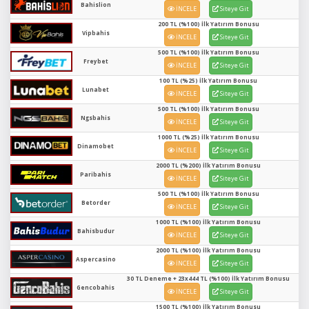
Bahislion
İNCELE
Siteye Git
200 TL (%100) İlk Yatırım Bonusu
Vipbahis
İNCELE
Siteye Git
500 TL (%100) İlk Yatırım Bonusu
Freybet
İNCELE
Siteye Git
100 TL (%25) İlk Yatırım Bonusu
Lunabet
İNCELE
Siteye Git
500 TL (%100) İlk Yatırım Bonusu
Ngsbahis
İNCELE
Siteye Git
1000 TL (%25) İlk Yatırım Bonusu
Dinamobet
İNCELE
Siteye Git
2000 TL (%200) İlk Yatırım Bonusu
Paribahis
İNCELE
Siteye Git
500 TL (%100) İlk Yatırım Bonusu
Betorder
İNCELE
Siteye Git
1000 TL (%100) İlk Yatırım Bonusu
Bahisbudur
İNCELE
Siteye Git
2000 TL (%100) İlk Yatırım Bonusu
Aspercasino
İNCELE
Siteye Git
30 TL Deneme + 23x444 TL (%100) İlk Yatırım Bonusu
Gencobahis
İNCELE
Siteye Git
1500 TL (%100) İlk Yatırım Bonusu