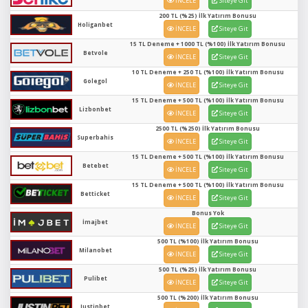
İNCELE
Siteye Git
200 TL (%25) İlk Yatırım Bonusu
Holiganbet
İNCELE
Siteye Git
15 TL Deneme + 1000 TL (%100) İlk Yatırım Bonusu
Betvole
İNCELE
Siteye Git
10 TL Deneme + 250 TL (%100) İlk Yatırım Bonusu
Golegol
İNCELE
Siteye Git
15 TL Deneme + 500 TL (%100) İlk Yatırım Bonusu
Lizbonbet
İNCELE
Siteye Git
2500 TL (%250) İlk Yatırım Bonusu
Superbahis
İNCELE
Siteye Git
15 TL Deneme + 500 TL (%100) İlk Yatırım Bonusu
Betebet
İNCELE
Siteye Git
15 TL Deneme + 500 TL (%100) İlk Yatırım Bonusu
Betticket
İNCELE
Siteye Git
Bonus Yok
İmajbet
İNCELE
Siteye Git
500 TL (%100) İlk Yatırım Bonusu
Milanobet
İNCELE
Siteye Git
500 TL (%25) İlk Yatırım Bonusu
Pulibet
İNCELE
Siteye Git
500 TL (%200) İlk Yatırım Bonusu
Justinbet