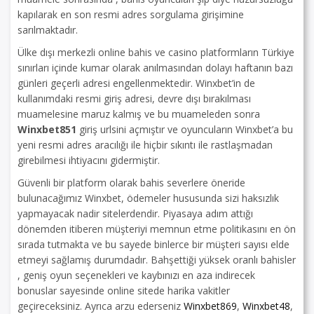
kapılarak en son resmi adres sorgulama girişimine
sarılmaktadır.
Ülke dışı merkezli online bahis ve casino platformların Türkiye
sınırları içinde kumar olarak anılmasından dolayı haftanın bazı
günleri geçerli adresi engellenmektedir. Winxbet’in de
kullanımdaki resmi giriş adresi, devre dışı bırakılması
muamelesine maruz kalmış ve bu muameleden sonra
Winxbet851
giriş urlsini açmıştır ve oyuncuların Winxbet’a bu
yeni resmi adres aracılığı ile hiçbir sıkıntı ile rastlaşmadan
girebilmesi ihtiyacını gidermiştir.
Güvenli bir platform olarak bahis severlere öneride
bulunacağımız Winxbet, ödemeler hususunda sizi haksızlık
yapmayacak nadir sitelerdendir. Piyasaya adım attığı
dönemden itiberen müşteriyi memnun etme politikasını en ön
sırada tutmakta ve bu sayede binlerce bir müşteri sayısı elde
etmeyi sağlamış durumdadır. Bahşettiği yüksek oranlı bahisler
, geniş oyun seçenekleri ve kaybınızı en aza indirecek
bonuslar sayesinde online sitede harika vakitler
geçireceksiniz. Ayrıca arzu ederseniz
Winxbet869
,
Winxbet48
,