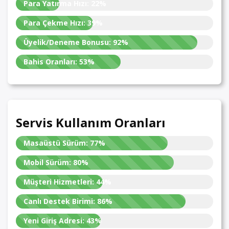
Para Yatırma Hızı:
22%
Para Çekme Hızı:
39%
Üyelik/Deneme Bonusu:
92%
Bahis Oranları:
53%
Servis Kullanım Oranları
Masaüstü Sürüm:
77%
Mobil Sürüm:
80%
Müşteri Hizmetleri:
44%
Canlı Destek Birimi:
86%
Yeni Giriş Adresi:
43%