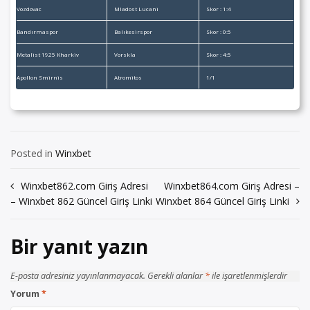
Vozdovac
Mladost Lucani
Skor : 1:4
Bandırmaspor
Balıkesirspor
Skor : 0:5
Metalist 1925 Kharkiv
Vorskla
Skor : 4:5
Apollon Smirnis
Atromitos
1/1
Posted in
Winxbet
Yazı
Winxbet862.com Giriş Adresi
Winxbet864.com Giriş Adresi –
– Winxbet 862 Güncel Giriş Linki
Winxbet 864 Güncel Giriş Linki
gezinmesi
Bir yanıt yazın
E-posta adresiniz yayınlanmayacak.
Gerekli alanlar
*
ile işaretlenmişlerdir
Yorum
*