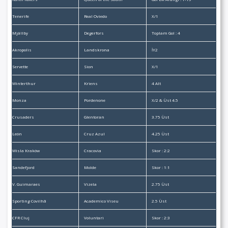
Tenerife
Real Oviedo
X/1
Mjällby
Degerfors
Toplam Gol : 4
Akropolis
Landskrona
İY2
Servette
Sion
X/1
Winterthur
Kriens
4 Alt
Monza
Pordenone
X/2 & Üst 4.5
Crusaders
Glentoran
3.75 Üst
León
Cruz Azul
4.25 Üst
Wisla Kraków
Cracovia
Skor : 2:2
Sandefjord
Molde
Skor : 1:1
V. Guimaraes
Vizela
2.75 Üst
Sporting Covilhã
Academico Viseu
2.5 Üst
CFR Cluj
Voluntari
Skor : 2:3