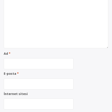
Ad
*
E-posta
*
İnternet sitesi