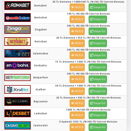
20 TL Deneme + 1000+500 TL (%100) İlk Yatırım Bonusu
Romabet
İNCELE
Siteye Git
100 TL (%100) İlk Yatırım Bonusu
Mottobet
İNCELE
Siteye Git
500 TL (%100) İlk Yatırım Bonusu
Zingabet
İNCELE
Siteye Git
20 TL Deneme + 350 TL (%100) İlk Yatırım Bonusu
Retrobet
İNCELE
Siteye Git
500 TL (%100) İlk Yatırım Bonusu
Salamisbet
İNCELE
Siteye Git
15 TL Deneme + 1000 TL (%100) İlk Yatırım Bonusu
Enobahis
İNCELE
Siteye Git
500 TL (%100) İlk Yatırım Bonusu
Betperfom
İNCELE
Siteye Git
30 TL Deneme + 1000 TL (%100) İlk Yatırım Bonusu
Kralbet
İNCELE
Siteye Git
20 TL Deneme + 300 TL (%100) İlk Yatırım Bonusu
Baycasino
İNCELE
Siteye Git
1000 TL (%100) İlk Yatırım Bonusu
Ladesbet
İNCELE
Siteye Git
3 Aşamalı 1555 TL (%100) İlk Yatırım Bonusu
Casinoslot
İNCELE
Siteye Git