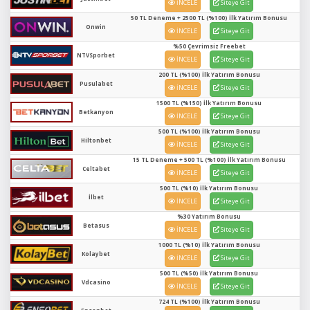
İNCELE
Siteye Git
50 TL Deneme + 2500 TL (%100) İlk Yatırım Bonusu
Onwin
İNCELE
Siteye Git
%50 Çevrimsiz Freebet
NTVSporbet
İNCELE
Siteye Git
200 TL (%100) İlk Yatırım Bonusu
Pusulabet
İNCELE
Siteye Git
1500 TL (%150) İlk Yatırım Bonusu
Betkanyon
İNCELE
Siteye Git
500 TL (%100) İlk Yatırım Bonusu
Hiltonbet
İNCELE
Siteye Git
15 TL Deneme + 500 TL (%100) İlk Yatırım Bonusu
Celtabet
İNCELE
Siteye Git
500 TL (%10) İlk Yatırım Bonusu
İlbet
İNCELE
Siteye Git
%30 Yatırım Bonusu
Betasus
İNCELE
Siteye Git
1000 TL (%10) İlk Yatırım Bonusu
Kolaybet
İNCELE
Siteye Git
500 TL (%50) İlk Yatırım Bonusu
Vdcasino
İNCELE
Siteye Git
724 TL (%100) İlk Yatırım Bonusu