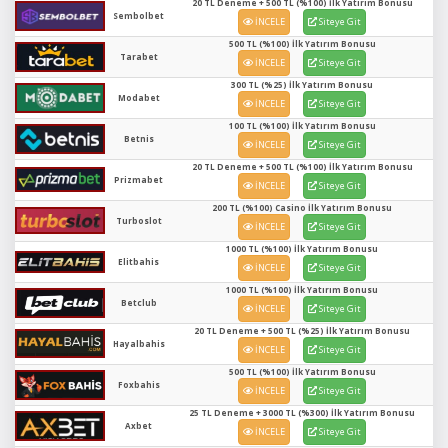
20 TL Deneme + 500 TL (%100) İlk Yatırım Bonusu
Sembolbet
İNCELE
Siteye Git
500 TL (%100) İlk Yatırım Bonusu
Tarabet
İNCELE
Siteye Git
300 TL (%25) İlk Yatırım Bonusu
Modabet
İNCELE
Siteye Git
100 TL (%100) İlk Yatırım Bonusu
Betnis
İNCELE
Siteye Git
20 TL Deneme + 500 TL (%100) İlk Yatırım Bonusu
Prizmabet
İNCELE
Siteye Git
200 TL (%100) Casino İlk Yatırım Bonusu
Turboslot
İNCELE
Siteye Git
1000 TL (%100) İlk Yatırım Bonusu
Elitbahis
İNCELE
Siteye Git
1000 TL (%100) İlk Yatırım Bonusu
Betclub
İNCELE
Siteye Git
20 TL Deneme + 500 TL (%25) İlk Yatırım Bonusu
Hayalbahis
İNCELE
Siteye Git
500 TL (%100) İlk Yatırım Bonusu
Foxbahis
İNCELE
Siteye Git
25 TL Deneme + 3000 TL (%300) İlk Yatırım Bonusu
Axbet
İNCELE
Siteye Git