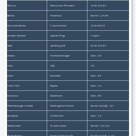
Deinze
Mouscron-Péruwelz
1/X & Üst 4.5
Bahia
Fortaleza
Korner : 2.5 Alt
Vasco da Gama
V. Guimaraes
1/2 & Alt 2.5
Hradec Králové
Sparta Prag
1 veya 2
AaB
SønderjyskE
X/2 & Üst 4.5
Hobro
Fremad Amager
Skor : 2:0
Ilves
HJK
1/2
Caen
Grenoble
Skor : 2:0
Istra 1961
Rijeka
Skor : 1:2
Excelsior
Dordrecht
Skor : 4:5
Peterborough United
Nottingham Forest
Korner Aralığı : 12+
Dundalk
St Patrick’s
Skor : 1:2
Motherwell
St. Johnstone
Korner : 2.5 Üst
Raith Rovers
Queen of the South
Gol Dk Aralığı : 1-15