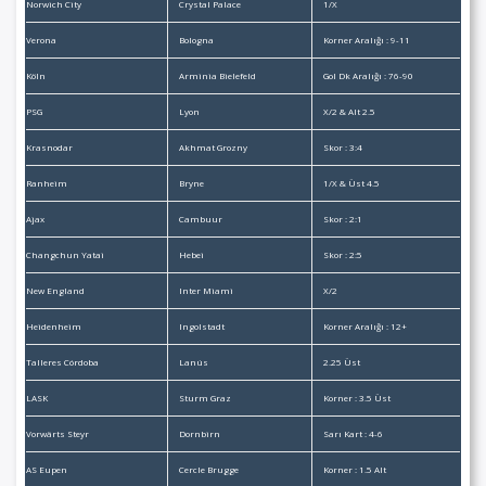
Norwich City
Crystal Palace
1/X
Verona
Bologna
Korner Aralığı : 9-11
Köln
Arminia Bielefeld
Gol Dk Aralığı : 76-90
PSG
Lyon
X/2 & Alt 2.5
Krasnodar
Akhmat Grozny
Skor : 3:4
Ranheim
Bryne
1/X & Üst 4.5
Ajax
Cambuur
Skor : 2:1
Changchun Yatai
Hebei
Skor : 2:5
New England
Inter Miami
X/2
Heidenheim
Ingolstadt
Korner Aralığı : 12+
Talleres Córdoba
Lanús
2.25 Üst
LASK
Sturm Graz
Korner : 3.5 Üst
Vorwärts Steyr
Dornbirn
Sarı Kart : 4-6
AS Eupen
Cercle Brugge
Korner : 1.5 Alt