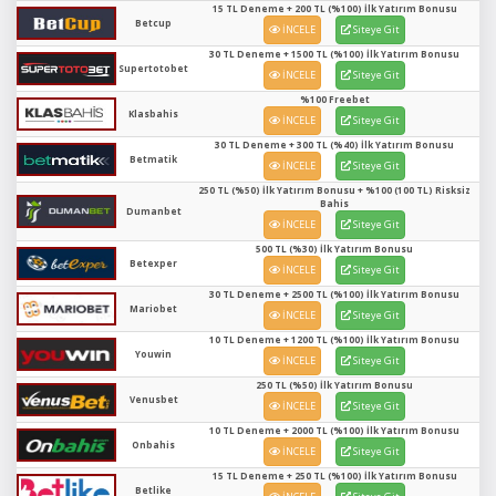
15 TL Deneme + 200 TL (%100) İlk Yatırım Bonusu
Betcup
İNCELE
Siteye Git
30 TL Deneme + 1500 TL (%100) İlk Yatırım Bonusu
Supertotobet
İNCELE
Siteye Git
%100 Freebet
Klasbahis
İNCELE
Siteye Git
30 TL Deneme + 300 TL (%40) İlk Yatırım Bonusu
Betmatik
İNCELE
Siteye Git
250 TL (%50) İlk Yatırım Bonusu + %100 (100 TL) Risksiz
Bahis
Dumanbet
İNCELE
Siteye Git
500 TL (%30) İlk Yatırım Bonusu
Betexper
İNCELE
Siteye Git
30 TL Deneme + 2500 TL (%100) İlk Yatırım Bonusu
Mariobet
İNCELE
Siteye Git
10 TL Deneme + 1200 TL (%100) İlk Yatırım Bonusu
Youwin
İNCELE
Siteye Git
250 TL (%50) İlk Yatırım Bonusu
Venusbet
İNCELE
Siteye Git
10 TL Deneme + 2000 TL (%100) İlk Yatırım Bonusu
Onbahis
İNCELE
Siteye Git
15 TL Deneme + 250 TL (%100) İlk Yatırım Bonusu
Betlike