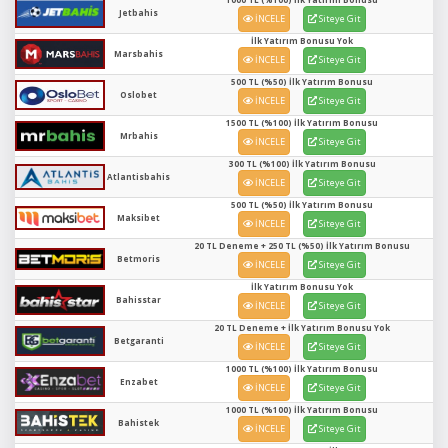
Jetbahis
İNCELE
Siteye Git
İlk Yatırım Bonusu Yok
Marsbahis
İNCELE
Siteye Git
500 TL (%50) İlk Yatırım Bonusu
Oslobet
İNCELE
Siteye Git
1500 TL (%100) İlk Yatırım Bonusu
Mrbahis
İNCELE
Siteye Git
300 TL (%100) İlk Yatırım Bonusu
Atlantisbahis
İNCELE
Siteye Git
500 TL (%50) İlk Yatırım Bonusu
Maksibet
İNCELE
Siteye Git
20 TL Deneme + 250 TL (%50) İlk Yatırım Bonusu
Betmoris
İNCELE
Siteye Git
İlk Yatırım Bonusu Yok
Bahisstar
İNCELE
Siteye Git
20 TL Deneme + İlk Yatırım Bonusu Yok
Betgaranti
İNCELE
Siteye Git
1000 TL (%100) İlk Yatırım Bonusu
Enzabet
İNCELE
Siteye Git
1000 TL (%100) İlk Yatırım Bonusu
Bahistek
İNCELE
Siteye Git