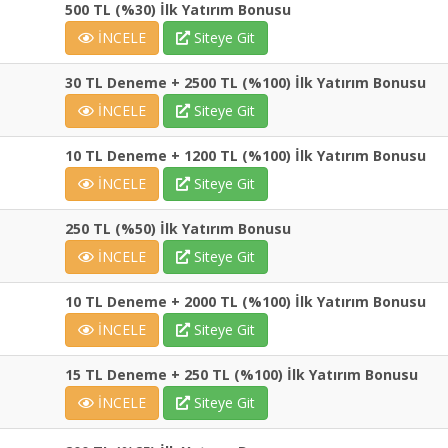
500 TL (%30) İlk Yatırım Bonusu
İNCELE
Siteye Git
30 TL Deneme + 2500 TL (%100) İlk Yatırım Bonusu
İNCELE
Siteye Git
10 TL Deneme + 1200 TL (%100) İlk Yatırım Bonusu
İNCELE
Siteye Git
250 TL (%50) İlk Yatırım Bonusu
İNCELE
Siteye Git
10 TL Deneme + 2000 TL (%100) İlk Yatırım Bonusu
İNCELE
Siteye Git
15 TL Deneme + 250 TL (%100) İlk Yatırım Bonusu
İNCELE
Siteye Git