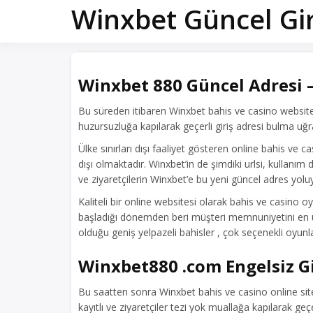
Skip
Winxbet Güncel Gir
to
content
Winxbet 880 Güncel Adresi –
Bu süreden itibaren Winxbet bahis ve casino websites
huzursuzluğa kapılarak geçerli giriş adresi bulma uğr
Ülke sınırları dışı faaliyet gösteren online bahis ve 
dışı olmaktadır. Winxbet’in de şimdiki urlsi, kullan
ve ziyaretçilerin Winxbet’e bu yeni güncel adres yol
Kaliteli bir online websitesi olarak bahis ve casin
başladığı dönemden beri müşteri memnuniyetini en 
olduğu geniş yelpazeli bahisler , çok seçenekli oyunl
Winxbet880 .com Engelsiz Gi
Bu saatten sonra Winxbet bahis ve casino online site
kayıtlı ve ziyaretçiler tezi yok muallağa kapılarak ge