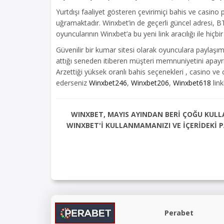
Yurtdışı faaliyet gösteren çevirimiçi bahis ve casi
uğramaktadır. Winxbet’in de geçerli güncel adresi, 
oyuncularının Winxbet’a bu yeni link aracılığı ile hiç
Güvenilir bir kumar sitesi olarak oyunculara paylaş
attığı seneden itiberen müşteri memnuniyetini apayr
Arzettiği yüksek oranlı bahis seçenekleri , casino ve
ederseniz
Winxbet246
,
Winxbet206
,
Winxbet618
link
WINXBET, MAYIS AYINDAN BERİ ÇOĞU KULL
WINXBET'İ KULLANMAMANIZI VE İÇERİDEKİ P
Perabet