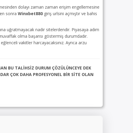
edilmesinden dolayı zaman zaman erişim engellemesine
lden sonra
Winxbet880
giriş urlsini açmıştır ve bahis
ına uğratmayacak nadir sitelerdendir. Piyasaya adım
i muvaffak olma başarısı göstermiş durumdadır.
eğlenceli vakitler harcayacaksınız. Ayrıca arzu
ANAN BU TALİHSİZ DURUM ÇÖZÜLÜNCEYE DEK
KADAR ÇOK DAHA PROFESYONEL BİR SİTE OLAN