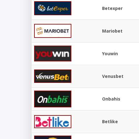
Betexper
Mariobet
Youwin
Venusbet
Onbahis
Betlike