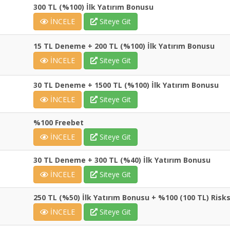
300 TL (%100) İlk Yatırım Bonusu
İNCELE
Siteye Git
15 TL Deneme + 200 TL (%100) İlk Yatırım Bonusu
İNCELE
Siteye Git
30 TL Deneme + 1500 TL (%100) İlk Yatırım Bonusu
İNCELE
Siteye Git
%100 Freebet
İNCELE
Siteye Git
30 TL Deneme + 300 TL (%40) İlk Yatırım Bonusu
İNCELE
Siteye Git
250 TL (%50) İlk Yatırım Bonusu + %100 (100 TL) Risks
İNCELE
Siteye Git