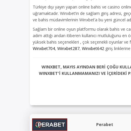
Türkiye dışı yayın yapan online bahis ve casino onli
uğramaktadır. Winxbet’in de sağlam giriş adresi, g
ve bahis müdavimlerinin Winxbet’a bu yeni güncel adre
Sağlam bir online oyun platformu olarak bahis ve c
adım attığı andan itiberen kullanıcı mutluluğunu en
yüksek bahis seçenekleri , çok seçenekli oyunlar ve 
Winxbet704
,
Winxbet287
,
Winxbet642
giriş linklerine
WINXBET, MAYIS AYINDAN BERİ ÇOĞU KULL
WINXBET'İ KULLANMAMANIZI VE İÇERİDEKİ P
Perabet