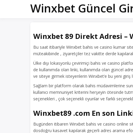
Skip
Winxbet Güncel Gir
to
content
Winxbet 89 Direkt Adresi – 
Bu saat itibariyle Winxbet bahis ve casino kumar sites
müteakıbinde , ziyaretçiler tez vakitte derde kapıla
Ülke dışı lokasyonlu çevirimiçi bahis ve casino plat
de kullanımda olan linki, kullanımda olan güncel a
ve siteye girmek isteyenlerin Winxbet’e bu yeni giriş l
Sağlam bir platform olarak bahis müdavimlerine sund
kullanıcı memnuniyet kriterini herşeyin ötesinde tut
seçenekleri , çok seçenekli oyunlar ve farklı seçene
Winxbet89 .com En son Linki
Bugünden itibaren Winxbet bahis ve casino online si
dosdoğru kasavet kapılarak geçerli adres arama efor