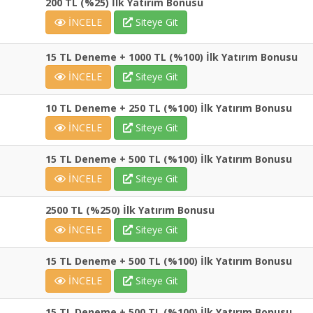
200 TL (%25) İlk Yatırım Bonusu
İNCELE
Siteye Git
15 TL Deneme + 1000 TL (%100) İlk Yatırım Bonusu
İNCELE
Siteye Git
10 TL Deneme + 250 TL (%100) İlk Yatırım Bonusu
İNCELE
Siteye Git
15 TL Deneme + 500 TL (%100) İlk Yatırım Bonusu
İNCELE
Siteye Git
2500 TL (%250) İlk Yatırım Bonusu
İNCELE
Siteye Git
15 TL Deneme + 500 TL (%100) İlk Yatırım Bonusu
İNCELE
Siteye Git
15 TL Deneme + 500 TL (%100) İlk Yatırım Bonusu