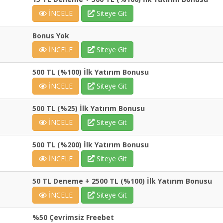
İNCELE
Siteye Git
Bonus Yok
İNCELE
Siteye Git
500 TL (%100) İlk Yatırım Bonusu
İNCELE
Siteye Git
500 TL (%25) İlk Yatırım Bonusu
İNCELE
Siteye Git
500 TL (%200) İlk Yatırım Bonusu
İNCELE
Siteye Git
50 TL Deneme + 2500 TL (%100) İlk Yatırım Bonusu
İNCELE
Siteye Git
%50 Çevrimsiz Freebet