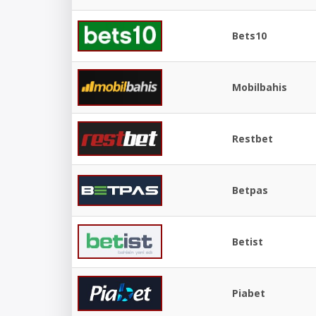
Bets10
Mobilbahis
Restbet
Betpas
Betist
Piabet