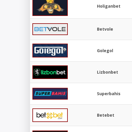
Holiganbet
Betvole
Golegol
Lizbonbet
Superbahis
Betebet