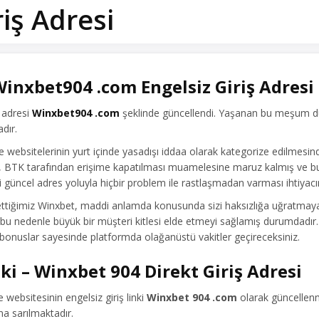
iş Adresi
Winxbet904 .com Engelsiz Giriş Adresi
 adresi
Winxbet904 .com
şeklinde güncellendi. Yaşanan bu meşum d
dır.
ine websitelerinin yurt içinde yasadışı iddaa olarak kategorize edilme
esi, BTK tarafından erişime kapatılması muamelesine maruz kalmış ve 
üncel adres yoluyla hiçbir problem ile rastlaşmadan varması ihtiyacın
e ettiğimiz Winxbet, maddi anlamda konusunda sizi haksızlığa uğratmaya
 bu nedenle büyük bir müşteri kitlesi elde etmeyi sağlamış durumdadır
 bonuslar sayesinde platformda olağanüstü vakitler geçireceksiniz.
i – Winxbet 904 Direkt Giriş Adresi
ebsitesinin engelsiz giriş linki
Winxbet 904 .com
olarak güncellenmi
a sarılmaktadır.