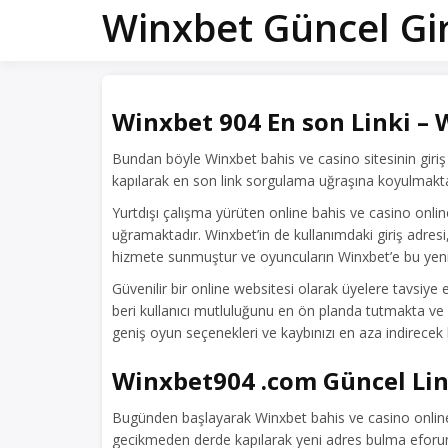
Skip
Winxbet Güncel Gir
to
content
Winxbet 904 En son Linki – 
Bundan böyle Winxbet bahis ve casino sitesinin giriş
kapılarak en son link sorgulama uğraşına koyulmakta
Yurtdışı çalışma yürüten online bahis ve casino onl
uğramaktadır. Winxbet’in de kullanımdaki giriş adr
hizmete sunmuştur ve oyuncuların Winxbet’e bu yeni g
Güvenilir bir online websitesi olarak üyelere tavsiy
beri kullanıcı mutluluğunu en ön planda tutmakta ve
geniş oyun seçenekleri ve kaybınızı en aza indirecek
Winxbet904 .com Güncel Link
Bugünden başlayarak Winxbet bahis ve casino online w
gecikmeden derde kapılarak yeni adres bulma eforun