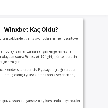
 – Winxbet Kaç Oldu?
urum takibinde , bahis oyuncuları hemen üzüntüye
sinden dolayı zaman zaman erişim engellemesine
bu olaydan sonra
Winxbet 904
giriş güncel adresini
ı gidermiştir.
cak ender sitelerdendir. Piyasaya açıldığı süreden
. Sunmuş olduğu yüksek oranlı bahis seçenekleri ,
ştir. Oluşan bu şanssız olay karşısında , ziyaretçiler