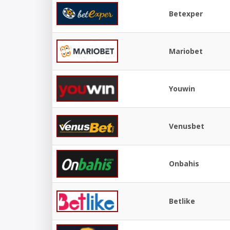
Betexper
Mariobet
Youwin
Venusbet
Onbahis
Betlike