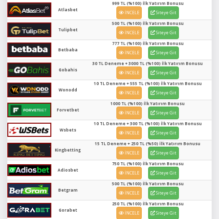
999 TL (%100) İlk Yatırım Bonusu
Atlasbet
İNCELE
Siteye Git
500 TL (%100) İlk Yatırım Bonusu
Tulipbet
İNCELE
Siteye Git
777 TL (%100) İlk Yatırım Bonusu
Betbaba
İNCELE
Siteye Git
30 TL Deneme + 3000 TL (%100) İlk Yatırım Bonusu
Gobahis
İNCELE
Siteye Git
10 TL Deneme + 555 TL (%100) İlk Yatırım Bonusu
Wonodd
İNCELE
Siteye Git
1000 TL (%100) İlk Yatırım Bonusu
Forvetbet
İNCELE
Siteye Git
10 TL Deneme + 300 TL (%100) İlk Yatırım Bonusu
Wsbets
İNCELE
Siteye Git
15 TL Deneme + 250 TL (%50) İlk Yatırım Bonusu
Kingbetting
İNCELE
Siteye Git
750 TL (%100) İlk Yatırım Bonusu
Adiosbet
İNCELE
Siteye Git
500 TL (%100) İlk Yatırım Bonusu
Betgram
İNCELE
Siteye Git
250 TL (%100) İlk Yatırım Bonusu
Gorabet
İNCELE
Siteye Git