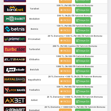
500 TL (%100) İlk Yatırım Bonusu
Tarabet
İNCELE
Siteye Git
300 TL (%25) İlk Yatırım Bonusu
Modabet
İNCELE
Siteye Git
100 TL (%100) İlk Yatırım Bonusu
Betnis
İNCELE
Siteye Git
20 TL Deneme + 500 TL (%100) İlk Yatırım Bonusu
Prizmabet
İNCELE
Siteye Git
200 TL (%100) Casino İlk Yatırım Bonusu
Turboslot
İNCELE
Siteye Git
1000 TL (%100) İlk Yatırım Bonusu
Elitbahis
İNCELE
Siteye Git
1000 TL (%100) İlk Yatırım Bonusu
Betclub
İNCELE
Siteye Git
20 TL Deneme + 500 TL (%25) İlk Yatırım Bonusu
Hayalbahis
İNCELE
Siteye Git
500 TL (%100) İlk Yatırım Bonusu
Foxbahis
İNCELE
Siteye Git
25 TL Deneme + 3000 TL (%300) İlk Yatırım Bonusu
Axbet
İNCELE
Siteye Git
20 TL Deneme + 1000+500 TL (%100) İlk Yatırım Bonusu
Romabet