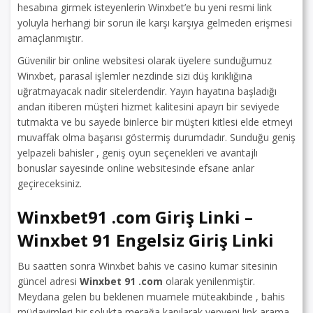
hesabına girmek isteyenlerin Winxbet’e bu yeni resmi link
yoluyla herhangi bir sorun ile karşı karşıya gelmeden erişmesi
amaçlanmıştır.
Güvenilir bir online websitesi olarak üyelere sunduğumuz
Winxbet, parasal işlemler nezdinde sizi düş kırıklığına
uğratmayacak nadir sitelerdendir. Yayın hayatına başladığı
andan itiberen müşteri hizmet kalitesini apayrı bir seviyede
tutmakta ve bu sayede binlerce bir müşteri kitlesi elde etmeyi
muvaffak olma başarısı göstermiş durumdadır. Sunduğu geniş
yelpazeli bahisler , geniş oyun seçenekleri ve avantajlı
bonuslar sayesinde online websitesinde efsane anlar
geçireceksiniz.
Winxbet91 .com Giriş Linki –
Winxbet 91 Engelsiz Giriş Linki
Bu saatten sonra Winxbet bahis ve casino kumar sitesinin
güncel adresi
Winxbet 91 .com
olarak yenilenmiştir.
Meydana gelen bu beklenen muamele müteakıbinde , bahis
müdavimleri bir solukta merağa kapılarak yepyeni link arama