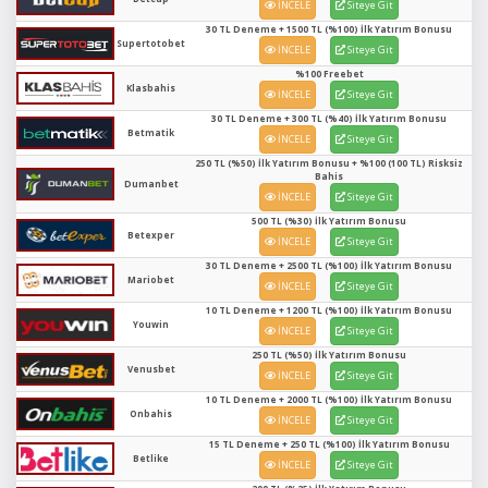
İNCELE
Siteye Git
30 TL Deneme + 1500 TL (%100) İlk Yatırım Bonusu
Supertotobet
İNCELE
Siteye Git
%100 Freebet
Klasbahis
İNCELE
Siteye Git
30 TL Deneme + 300 TL (%40) İlk Yatırım Bonusu
Betmatik
İNCELE
Siteye Git
250 TL (%50) İlk Yatırım Bonusu + %100 (100 TL) Risksiz
Bahis
Dumanbet
İNCELE
Siteye Git
500 TL (%30) İlk Yatırım Bonusu
Betexper
İNCELE
Siteye Git
30 TL Deneme + 2500 TL (%100) İlk Yatırım Bonusu
Mariobet
İNCELE
Siteye Git
10 TL Deneme + 1200 TL (%100) İlk Yatırım Bonusu
Youwin
İNCELE
Siteye Git
250 TL (%50) İlk Yatırım Bonusu
Venusbet
İNCELE
Siteye Git
10 TL Deneme + 2000 TL (%100) İlk Yatırım Bonusu
Onbahis
İNCELE
Siteye Git
15 TL Deneme + 250 TL (%100) İlk Yatırım Bonusu
Betlike
İNCELE
Siteye Git