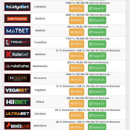
1000 TL (%100) İlk Yatırım Bonusu
Lidyabet
İNCELE
Siteye Git
2000 TL (%300) İlk Yatırım Bonusu
Betboo
İNCELE
Siteye Git
200 TL (%25) İlk Yatırım Bonusu
Matbet
İNCELE
Siteye Git
1750 TL (%200) İlk Yatırım Bonusu
Trendbet
İNCELE
Siteye Git
15 TL Deneme + 500 TL (%100) İlk Yatırım Bonusu
Kalebet
İNCELE
Siteye Git
250 TL (%25) İlk Yatırım Bonusu
Nakitbahis
İNCELE
Siteye Git
1000 TL (%100) İlk Yatırım Bonusu
Mrcasino
İNCELE
Siteye Git
15 TL Deneme + 500 TL (%100) İlk Yatırım Bonusu
Vegabet
İNCELE
Siteye Git
200 TL (%100) İlk Yatırım Bonusu
Hilbet
İNCELE
Siteye Git
20 TL Deneme + 1250 TL (%100) İlk Yatırım Bonusu
Ultrabet
İNCELE
Siteye Git
20 TL Deneme + 200 TL (%100) İlk Yatırım Bonusu
Bahislion
İNCELE
Siteye Git