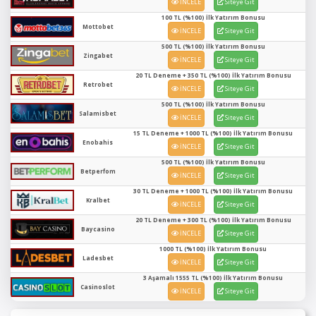
İNCELE
Siteye Git
100 TL (%100) İlk Yatırım Bonusu
Mottobet
İNCELE
Siteye Git
500 TL (%100) İlk Yatırım Bonusu
Zingabet
İNCELE
Siteye Git
20 TL Deneme + 350 TL (%100) İlk Yatırım Bonusu
Retrobet
İNCELE
Siteye Git
500 TL (%100) İlk Yatırım Bonusu
Salamisbet
İNCELE
Siteye Git
15 TL Deneme + 1000 TL (%100) İlk Yatırım Bonusu
Enobahis
İNCELE
Siteye Git
500 TL (%100) İlk Yatırım Bonusu
Betperfom
İNCELE
Siteye Git
30 TL Deneme + 1000 TL (%100) İlk Yatırım Bonusu
Kralbet
İNCELE
Siteye Git
20 TL Deneme + 300 TL (%100) İlk Yatırım Bonusu
Baycasino
İNCELE
Siteye Git
1000 TL (%100) İlk Yatırım Bonusu
Ladesbet
İNCELE
Siteye Git
3 Aşamalı 1555 TL (%100) İlk Yatırım Bonusu
Casinoslot
İNCELE
Siteye Git