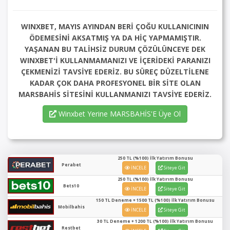
WINXBET, MAYIS AYINDAN BERİ ÇOĞU KULLANICININ
ÖDEMESİNİ AKSATMIŞ YA DA HİÇ YAPMAMIŞTIR.
YAŞANAN BU TALİHSİZ DURUM ÇÖZÜLÜNCEYE DEK
WINXBET'İ KULLANMAMANIZI VE İÇERİDEKİ PARANIZI
ÇEKMENİZİ TAVSİYE EDERİZ. BU SÜREÇ DÜZELTİLENE
KADAR ÇOK DAHA PROFESYONEL BİR SİTE OLAN
MARSBAHİS SİTESİNİ KULLANMANIZI TAVSİYE EDERİZ.
Winxbet Yerine MARSBAHİS'E Üye Ol
250 TL (%100) İlk Yatırım Bonusu
Perabet
İNCELE
Siteye Git
250 TL (%100) İlk Yatırım Bonusu
Bets10
İNCELE
Siteye Git
150 TL Deneme + 1500 TL (%100) İlk Yatırım Bonusu
Mobilbahis
İNCELE
Siteye Git
30 TL Deneme + 1200 TL (%100) İlk Yatırım Bonusu
Restbet