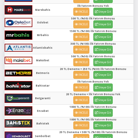
İlk Yatırım Bonusu Yok
Marsbahis
İNCELE
Siteye Git
500 TL (%50) İlk Yatırım Bonusu
Oslobet
İNCELE
Siteye Git
1500 TL (%100) İlk Yatırım Bonusu
Mrbahis
İNCELE
Siteye Git
300 TL (%100) İlk Yatırım Bonusu
Atlantisbahis
İNCELE
Siteye Git
500 TL (%50) İlk Yatırım Bonusu
Maksibet
İNCELE
Siteye Git
20 TL Deneme + 250 TL (%50) İlk Yatırım Bonusu
Betmoris
İNCELE
Siteye Git
İlk Yatırım Bonusu Yok
Bahisstar
İNCELE
Siteye Git
20 TL Deneme + İlk Yatırım Bonusu Yok
Betgaranti
İNCELE
Siteye Git
1000 TL (%100) İlk Yatırım Bonusu
Enzabet
İNCELE
Siteye Git
1000 TL (%100) İlk Yatırım Bonusu
Bahistek
İNCELE
Siteye Git
20 TL Deneme + 500 TL (%100) İlk Yatırım Bonusu
Sembolbet
İNCELE
Siteye Git