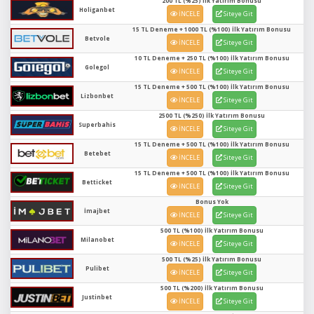
200 TL (%25) İlk Yatırım Bonusu
Holiganbet
İNCELE
Siteye Git
15 TL Deneme + 1000 TL (%100) İlk Yatırım Bonusu
Betvole
İNCELE
Siteye Git
10 TL Deneme + 250 TL (%100) İlk Yatırım Bonusu
Golegol
İNCELE
Siteye Git
15 TL Deneme + 500 TL (%100) İlk Yatırım Bonusu
Lizbonbet
İNCELE
Siteye Git
2500 TL (%250) İlk Yatırım Bonusu
Superbahis
İNCELE
Siteye Git
15 TL Deneme + 500 TL (%100) İlk Yatırım Bonusu
Betebet
İNCELE
Siteye Git
15 TL Deneme + 500 TL (%100) İlk Yatırım Bonusu
Betticket
İNCELE
Siteye Git
Bonus Yok
İmajbet
İNCELE
Siteye Git
500 TL (%100) İlk Yatırım Bonusu
Milanobet
İNCELE
Siteye Git
500 TL (%25) İlk Yatırım Bonusu
Pulibet
İNCELE
Siteye Git
500 TL (%200) İlk Yatırım Bonusu
Justinbet
İNCELE
Siteye Git