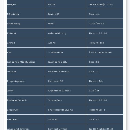
Bologna
Roma
Gol Dk Aralığı : 76-90
RB Leipzig
Mainz 05
Skor : 4:4
Strasbourg
Brest
1/X & Üst 2.5
Khimki
Akhmat Grozny
Korner : 3.5 Üst
Grorud
Åsane
Tek/Çift : Tek
PSV
S. Rotterdam
İlk Gol : Deplasman
Cangzhou Mighty Lions
Guangzhou City
Skor : 5:0
Toronto
Portland Timbers
Skor : 0:2
Erzgebirge Aue
Hannover 96
Korner : Tek
Colón
Argentinos Juniors
3.75 Üst
Rheindorf Altach
Sturm Graz
Korner : 0.5 Üst
Grazer AK
FAC Team für Viyana
Toplam Gol : 5
Mechelen
Sérésien
Skor : 3:2
Waasland-Beveren
Lommel United
Gol Dk Aralığı : 31-45