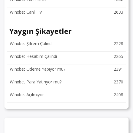
Winxbet Canlı TV
2633
Yaygın Şikayetler
Winxbet Şifrem Çalındı
2228
Winxbet Hesabım Çalındı
2265
Winxbet Ödeme Yapıyor mu?
2391
Winxbet Para Yatırıyor mu?
2370
Winxbet Açılmıyor
2408