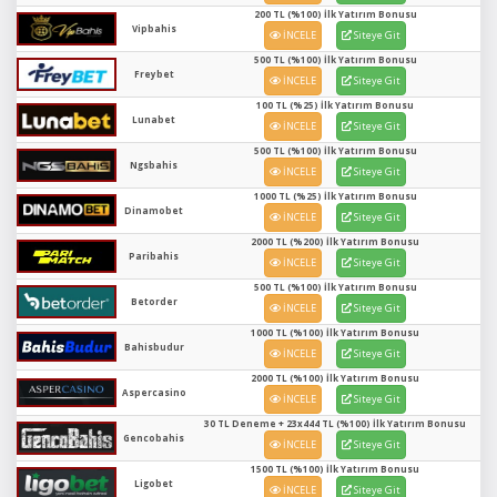
200 TL (%100) İlk Yatırım Bonusu
Vipbahis
İNCELE
Siteye Git
500 TL (%100) İlk Yatırım Bonusu
Freybet
İNCELE
Siteye Git
100 TL (%25) İlk Yatırım Bonusu
Lunabet
İNCELE
Siteye Git
500 TL (%100) İlk Yatırım Bonusu
Ngsbahis
İNCELE
Siteye Git
1000 TL (%25) İlk Yatırım Bonusu
Dinamobet
İNCELE
Siteye Git
2000 TL (%200) İlk Yatırım Bonusu
Paribahis
İNCELE
Siteye Git
500 TL (%100) İlk Yatırım Bonusu
Betorder
İNCELE
Siteye Git
1000 TL (%100) İlk Yatırım Bonusu
Bahisbudur
İNCELE
Siteye Git
2000 TL (%100) İlk Yatırım Bonusu
Aspercasino
İNCELE
Siteye Git
30 TL Deneme + 23x444 TL (%100) İlk Yatırım Bonusu
Gencobahis
İNCELE
Siteye Git
1500 TL (%100) İlk Yatırım Bonusu
Ligobet
İNCELE
Siteye Git