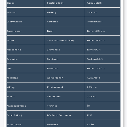
Girona
Sporting Gijón
1/2 & Üst 2.5
Häcken
Varberg
Skor : 2:0
Väsby United
Värnamo
Toplam Gol : 1
Grasshopper
Basel
Korner : 2.5 Üst
Aarau
Stade Lausanne-Ouchy
Korner : 4.5 Üst
Alessandria
Cremonese
Korner : Çift
Coleraine
Glentoran
Toplam Gol : 9
Atlas
Mazatlán
Korner : 3.5 Üst
Nieciecza
Warta Poznan
1/2 & Alt 4.5
Viking
Kristiansund
2.75 Üst
Estoril
Santa Clara
2.25 Alt
Academico Viseu
Trofense
İY1
Rapid Bükreş
FCV Farul Constanta
MS2
Backa Topola
Vojvodina
3.5 Üst