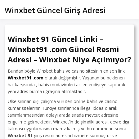
Skip
Winxbet Güncel Giriş Adresi
to
content
Winxbet 91 Güncel Linki –
Winxbet91 .com Güncel Resmi
Adresi – Winxbet Niye Açılmıyor?
Bundan böyle Winxbet bahis ve casino sitesinin en son linki
Winxbet91 .com
olarak değişmiştir. Yaşanan bu beklenen
hâl karşısında , bahis müdavimleri acilen endişeye kapılarak
yeni adres bulma uğraşına atılmaktadır.
Ülke sınırları dışı çalışma yürüten online bahis ve casino
kumar sitelerinin Türkiye sınırlarında illegal iddaa olarak
tanımlanmasından dolayı arada sırada mevcut adresine
engellme gelmektedir. Winxbet’in de şimdiki adresi, devre dışı
kalması uygulamasına maruz kalmış ve bu durumdan sonra
Winxbet 91
giriş resmi adresini hizmete sunmuştur ve