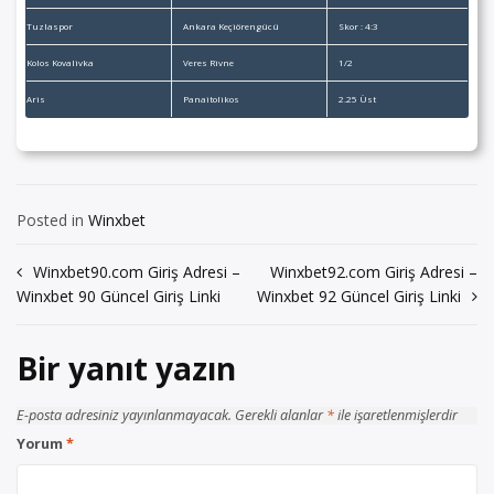
Tuzlaspor
Ankara Keçiörengücü
Skor : 4:3
Kolos Kovalivka
Veres Rivne
1/2
Aris
Panaitolikos
2.25 Üst
Posted in
Winxbet
Yazı
Winxbet90.com Giriş Adresi –
Winxbet92.com Giriş Adresi –
Winxbet 90 Güncel Giriş Linki
Winxbet 92 Güncel Giriş Linki
gezinmesi
Bir yanıt yazın
E-posta adresiniz yayınlanmayacak.
Gerekli alanlar
*
ile işaretlenmişlerdir
Yorum
*