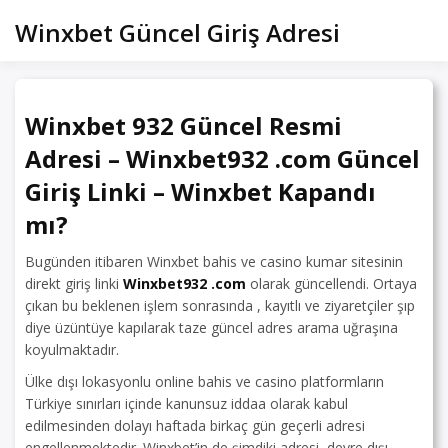
Skip
Winxbet Güncel Giriş Adresi
to
content
Winxbet 932 Güncel Resmi
Adresi – Winxbet932 .com Güncel
Giriş Linki – Winxbet Kapandı
mı?
Bugünden itibaren Winxbet bahis ve casino kumar sitesinin
direkt giriş linki
Winxbet932 .com
olarak güncellendi. Ortaya
çıkan bu beklenen işlem sonrasında , kayıtlı ve ziyaretçiler şıp
diye üzüntüye kapılarak taze güncel adres arama uğraşına
koyulmaktadır.
Ülke dışı lokasyonlu online bahis ve casino platformların
Türkiye sınırları içinde kanunsuz iddaa olarak kabul
edilmesinden dolayı haftada birkaç gün geçerli adresi
engellenmektedir. Winxbet’in de şimdiki adresi, devre dışı