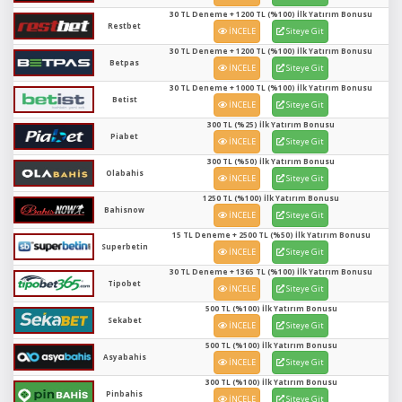
30 TL Deneme + 1200 TL (%100) İlk Yatırım Bonusu
Restbet
İNCELE
Siteye Git
30 TL Deneme + 1200 TL (%100) İlk Yatırım Bonusu
Betpas
İNCELE
Siteye Git
30 TL Deneme + 1000 TL (%100) İlk Yatırım Bonusu
Betist
İNCELE
Siteye Git
300 TL (%25) İlk Yatırım Bonusu
Piabet
İNCELE
Siteye Git
300 TL (%50) İlk Yatırım Bonusu
Olabahis
İNCELE
Siteye Git
1250 TL (%100) İlk Yatırım Bonusu
Bahisnow
İNCELE
Siteye Git
15 TL Deneme + 2500 TL (%50) İlk Yatırım Bonusu
Superbetin
İNCELE
Siteye Git
30 TL Deneme + 1365 TL (%100) İlk Yatırım Bonusu
Tipobet
İNCELE
Siteye Git
500 TL (%100) İlk Yatırım Bonusu
Sekabet
İNCELE
Siteye Git
500 TL (%100) İlk Yatırım Bonusu
Asyabahis
İNCELE
Siteye Git
300 TL (%100) İlk Yatırım Bonusu
Pinbahis
İNCELE
Siteye Git