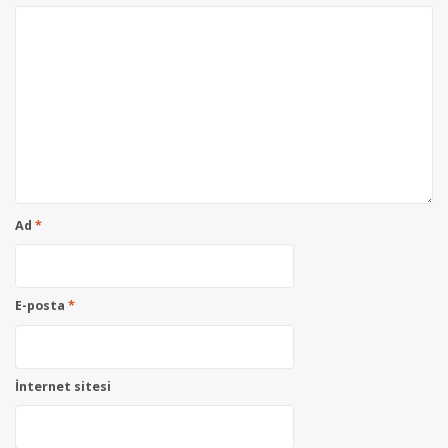
Ad
*
E-posta
*
İnternet sitesi