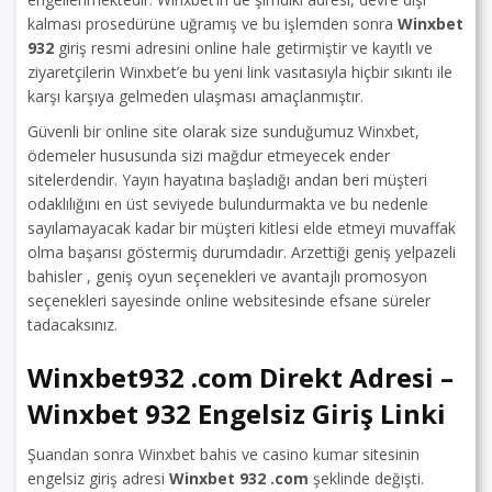
kalması prosedürüne uğramış ve bu işlemden sonra
Winxbet
932
giriş resmi adresini online hale getirmiştir ve kayıtlı ve
ziyaretçilerin Winxbet’e bu yeni link vasıtasıyla hiçbir sıkıntı ile
karşı karşıya gelmeden ulaşması amaçlanmıştır.
Güvenli bir online site olarak size sunduğumuz Winxbet,
ödemeler hususunda sizi mağdur etmeyecek ender
sitelerdendir. Yayın hayatına başladığı andan beri müşteri
odaklılığını en üst seviyede bulundurmakta ve bu nedenle
sayılamayacak kadar bir müşteri kitlesi elde etmeyi muvaffak
olma başarısı göstermiş durumdadır. Arzettiği geniş yelpazeli
bahisler , geniş oyun seçenekleri ve avantajlı promosyon
seçenekleri sayesinde online websitesinde efsane süreler
tadacaksınız.
Winxbet932 .com Direkt Adresi –
Winxbet 932 Engelsiz Giriş Linki
Şuandan sonra Winxbet bahis ve casino kumar sitesinin
engelsiz giriş adresi
Winxbet 932 .com
şeklinde değişti.