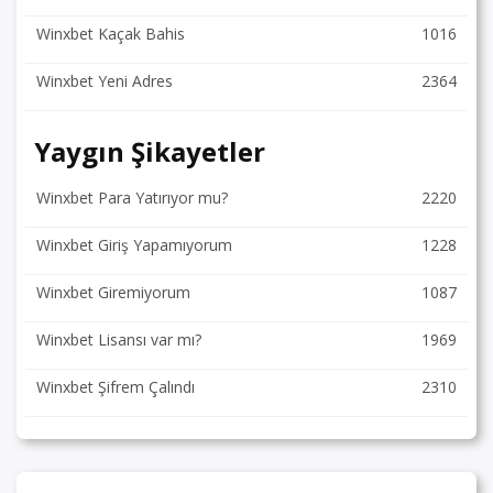
Winxbet Kaçak Bahis
1016
Winxbet Yeni Adres
2364
Yaygın Şikayetler
Winxbet Para Yatırıyor mu?
2220
Winxbet Giriş Yapamıyorum
1228
Winxbet Giremiyorum
1087
Winxbet Lisansı var mı?
1969
Winxbet Şifrem Çalındı
2310