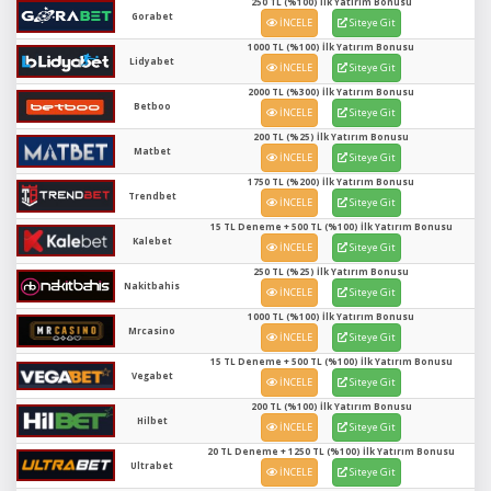
250 TL (%100) İlk Yatırım Bonusu
Gorabet
İNCELE
Siteye Git
1000 TL (%100) İlk Yatırım Bonusu
Lidyabet
İNCELE
Siteye Git
2000 TL (%300) İlk Yatırım Bonusu
Betboo
İNCELE
Siteye Git
200 TL (%25) İlk Yatırım Bonusu
Matbet
İNCELE
Siteye Git
1750 TL (%200) İlk Yatırım Bonusu
Trendbet
İNCELE
Siteye Git
15 TL Deneme + 500 TL (%100) İlk Yatırım Bonusu
Kalebet
İNCELE
Siteye Git
250 TL (%25) İlk Yatırım Bonusu
Nakitbahis
İNCELE
Siteye Git
1000 TL (%100) İlk Yatırım Bonusu
Mrcasino
İNCELE
Siteye Git
15 TL Deneme + 500 TL (%100) İlk Yatırım Bonusu
Vegabet
İNCELE
Siteye Git
200 TL (%100) İlk Yatırım Bonusu
Hilbet
İNCELE
Siteye Git
20 TL Deneme + 1250 TL (%100) İlk Yatırım Bonusu
Ultrabet
İNCELE
Siteye Git