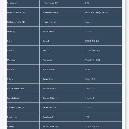
Arbroath
Inverness CT
2/X
Real Sociedad II
Ponferradina
Gol Dk Aralığı : 46-60
Östersunds FK
Hammarby
4 Alt
Norrby
Vasalund
2.5 Alt
Sion
Basel
X/2 & Alt 4.5
Aarau
Thun
1/X & Üst 3.5
Monza
Perugia
Tek/Çift : Çift
Larne
Portadown
MS1
Atlas
Cruz Azul
Skor : 5:3
Slask Wroclaw
Wisla Plock
Skor : 5:2
Sandefjord
Bodø / Glimt
1 veya 2
Sporting Braga
Moreirense
2.5 Üst
Trofense
Benfica-B
1/X
Buftea
Rapid Bükreş
X/2 & Alt 2.5