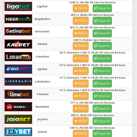
1500 TL (%100) İlk Yatırım Bonusu
Ligobet
İNCELE
Siteye Git
250 TL (%25) İlk Yatırım Bonusu
Megabahis
İNCELE
Siteye Git
650 TL (%100) İlk Yatırım Bonusu
Betinabet
İNCELE
Siteye Git
500 TL Risksiz Spor Bonusu
Kavbet
İNCELE
Siteye Git
20 TL Deneme + 500 TL (%25) İlk Yatırım Bonusu
Limanbet
İNCELE
Siteye Git
10 TL Deneme + 250 TL (%25) İlk Yatırım Bonusu
Egobet
İNCELE
Siteye Git
15 TL Deneme + 500 TL (%25) İlk Yatırım Bonusu
Liderbahis
İNCELE
Siteye Git
15 TL Deneme + 250 TL (%50) İlk Yatırım Bonusu
Timebet
İNCELE
Siteye Git
777 TL (%100) İlk Yatırım Bonusu
Markabet
İNCELE
Siteye Git
200 TL (%25) İlk Yatırım Bonusu
Jojobet
İNCELE
Siteye Git
500 TL (%100) İlk Yatırım Bonusu
Joybet
İNCELE
Siteye Git