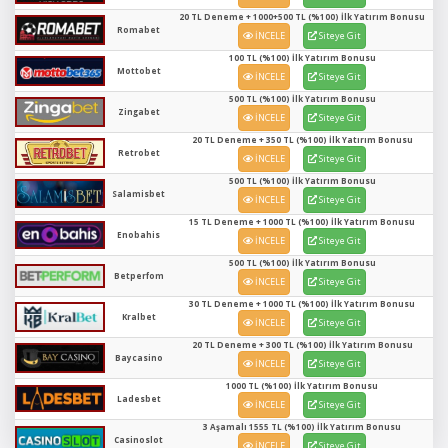
20 TL Deneme + 1000+500 TL (%100) İlk Yatırım Bonusu
Romabet
İNCELE
Siteye Git
100 TL (%100) İlk Yatırım Bonusu
Mottobet
İNCELE
Siteye Git
500 TL (%100) İlk Yatırım Bonusu
Zingabet
İNCELE
Siteye Git
20 TL Deneme + 350 TL (%100) İlk Yatırım Bonusu
Retrobet
İNCELE
Siteye Git
500 TL (%100) İlk Yatırım Bonusu
Salamisbet
İNCELE
Siteye Git
15 TL Deneme + 1000 TL (%100) İlk Yatırım Bonusu
Enobahis
İNCELE
Siteye Git
500 TL (%100) İlk Yatırım Bonusu
Betperfom
İNCELE
Siteye Git
30 TL Deneme + 1000 TL (%100) İlk Yatırım Bonusu
Kralbet
İNCELE
Siteye Git
20 TL Deneme + 300 TL (%100) İlk Yatırım Bonusu
Baycasino
İNCELE
Siteye Git
1000 TL (%100) İlk Yatırım Bonusu
Ladesbet
İNCELE
Siteye Git
3 Aşamalı 1555 TL (%100) İlk Yatırım Bonusu
Casinoslot
İNCELE
Siteye Git