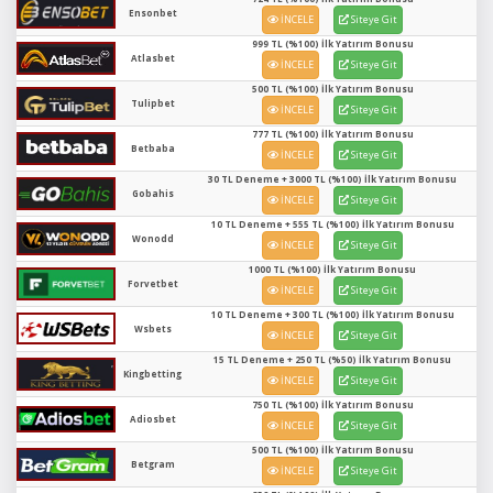
Ensonbet
İNCELE
Siteye Git
999 TL (%100) İlk Yatırım Bonusu
Atlasbet
İNCELE
Siteye Git
500 TL (%100) İlk Yatırım Bonusu
Tulipbet
İNCELE
Siteye Git
777 TL (%100) İlk Yatırım Bonusu
Betbaba
İNCELE
Siteye Git
30 TL Deneme + 3000 TL (%100) İlk Yatırım Bonusu
Gobahis
İNCELE
Siteye Git
10 TL Deneme + 555 TL (%100) İlk Yatırım Bonusu
Wonodd
İNCELE
Siteye Git
1000 TL (%100) İlk Yatırım Bonusu
Forvetbet
İNCELE
Siteye Git
10 TL Deneme + 300 TL (%100) İlk Yatırım Bonusu
Wsbets
İNCELE
Siteye Git
15 TL Deneme + 250 TL (%50) İlk Yatırım Bonusu
Kingbetting
İNCELE
Siteye Git
750 TL (%100) İlk Yatırım Bonusu
Adiosbet
İNCELE
Siteye Git
500 TL (%100) İlk Yatırım Bonusu
Betgram
İNCELE
Siteye Git