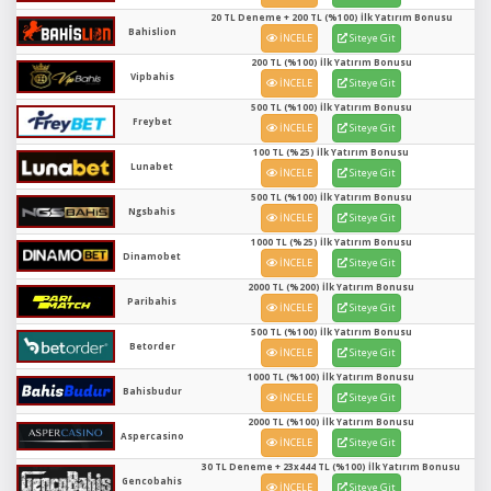
20 TL Deneme + 200 TL (%100) İlk Yatırım Bonusu
Bahislion
İNCELE
Siteye Git
200 TL (%100) İlk Yatırım Bonusu
Vipbahis
İNCELE
Siteye Git
500 TL (%100) İlk Yatırım Bonusu
Freybet
İNCELE
Siteye Git
100 TL (%25) İlk Yatırım Bonusu
Lunabet
İNCELE
Siteye Git
500 TL (%100) İlk Yatırım Bonusu
Ngsbahis
İNCELE
Siteye Git
1000 TL (%25) İlk Yatırım Bonusu
Dinamobet
İNCELE
Siteye Git
2000 TL (%200) İlk Yatırım Bonusu
Paribahis
İNCELE
Siteye Git
500 TL (%100) İlk Yatırım Bonusu
Betorder
İNCELE
Siteye Git
1000 TL (%100) İlk Yatırım Bonusu
Bahisbudur
İNCELE
Siteye Git
2000 TL (%100) İlk Yatırım Bonusu
Aspercasino
İNCELE
Siteye Git
30 TL Deneme + 23x444 TL (%100) İlk Yatırım Bonusu
Gencobahis
İNCELE
Siteye Git