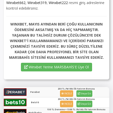
Winxbet662
,
Winxbet319
,
Winxbet222
resmi giriş adreslerine
kontrol edebilirsiniz.
WINXBET, MAYIS AYINDAN BERİ ÇOĞU KULLANICININ
ÖDEMESİNİ AKSATMIŞ YA DA HİÇ YAPMAMIŞTIR.
YAŞANAN BU TALİHSİZ DURUM ÇÖZÜLÜNCEYE DEK
WINXBET'İ KULLANMAMANIZI VE İÇERİDEKİ PARANIZI
ÇEKMENİZİ TAVSİYE EDERİZ. BU SÜREÇ DÜZELTİLENE
KADAR ÇOK DAHA PROFESYONEL BİR SİTE OLAN
MARSBAHİS SİTESİNİ KULLANMANIZI TAVSİYE EDERİZ.
Winxbet Yerine MARSBAHİS'E Üye Ol
250 TL (%100) İlk Yatırım Bonusu
Perabet
İNCELE
Siteye Git
250 TL (%100) İlk Yatırım Bonusu
Bets10
İNCELE
Siteye Git
150 TL Deneme + 1500 TL (%100) İlk Yatırım Bonusu
Mobilbahis