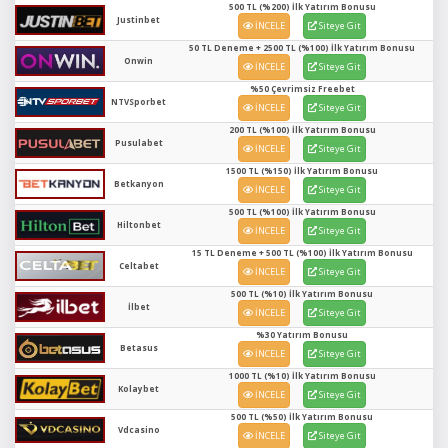
500 TL (%200) İlk Yatırım Bonusu
Justinbet
İNCELE
Siteye Git
50 TL Deneme + 2500 TL (%100) İlk Yatırım Bonusu
Onwin
İNCELE
Siteye Git
%50 Çevrimsiz Freebet
NTVSporbet
İNCELE
Siteye Git
200 TL (%100) İlk Yatırım Bonusu
Pusulabet
İNCELE
Siteye Git
1500 TL (%150) İlk Yatırım Bonusu
Betkanyon
İNCELE
Siteye Git
500 TL (%100) İlk Yatırım Bonusu
Hiltonbet
İNCELE
Siteye Git
15 TL Deneme + 500 TL (%100) İlk Yatırım Bonusu
Celtabet
İNCELE
Siteye Git
500 TL (%10) İlk Yatırım Bonusu
İlbet
İNCELE
Siteye Git
%30 Yatırım Bonusu
Betasus
İNCELE
Siteye Git
1000 TL (%10) İlk Yatırım Bonusu
Kolaybet
İNCELE
Siteye Git
500 TL (%50) İlk Yatırım Bonusu
Vdcasino
İNCELE
Siteye Git