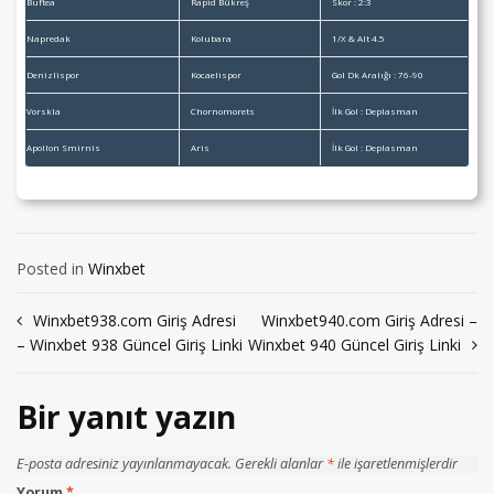
Buftea
Rapid Bükreş
Skor : 2:3
Napredak
Kolubara
1/X & Alt 4.5
Denizlispor
Kocaelispor
Gol Dk Aralığı : 76-90
Vorskla
Chornomorets
İlk Gol : Deplasman
Apollon Smirnis
Aris
İlk Gol : Deplasman
Posted in
Winxbet
Yazı
Winxbet938.com Giriş Adresi
Winxbet940.com Giriş Adresi –
– Winxbet 938 Güncel Giriş Linki
Winxbet 940 Güncel Giriş Linki
gezinmesi
Bir yanıt yazın
E-posta adresiniz yayınlanmayacak.
Gerekli alanlar
*
ile işaretlenmişlerdir
Yorum
*