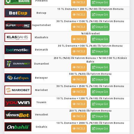
Pinbahis
İNCELE
Siteye Git
15 TL Deneme + 200 TL (%100) İlk Yatırım Bonusu
Betcup
İNCELE
Siteye Git
30 TL Deneme + 1500 TL (%100) İlk Yatırım Bonusu
Supertotobet
İNCELE
Siteye Git
%100 Freebet
Klasbahis
İNCELE
Siteye Git
30 TL Deneme + 300 TL (%40) İlk Yatırım Bonusu
Betmatik
İNCELE
Siteye Git
250 TL (%50) İlk Yatırım Bonusu + %100 (100 TL) Risksiz
Bahis
Dumanbet
İNCELE
Siteye Git
500 TL (%30) İlk Yatırım Bonusu
Betexper
İNCELE
Siteye Git
30 TL Deneme + 2500 TL (%100) İlk Yatırım Bonusu
Mariobet
İNCELE
Siteye Git
10 TL Deneme + 1200 TL (%100) İlk Yatırım Bonusu
Youwin
İNCELE
Siteye Git
250 TL (%50) İlk Yatırım Bonusu
Venusbet
İNCELE
Siteye Git
10 TL Deneme + 2000 TL (%100) İlk Yatırım Bonusu
Onbahis
İNCELE
Siteye Git