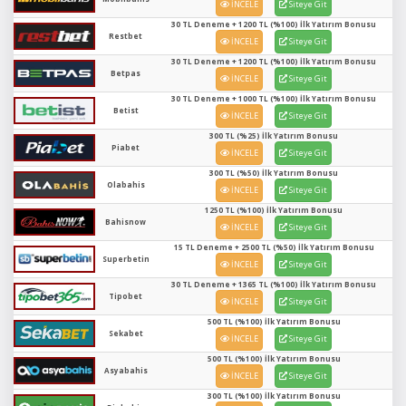
İNCELE
Siteye Git
30 TL Deneme + 1200 TL (%100) İlk Yatırım Bonusu
Restbet
İNCELE
Siteye Git
30 TL Deneme + 1200 TL (%100) İlk Yatırım Bonusu
Betpas
İNCELE
Siteye Git
30 TL Deneme + 1000 TL (%100) İlk Yatırım Bonusu
Betist
İNCELE
Siteye Git
300 TL (%25) İlk Yatırım Bonusu
Piabet
İNCELE
Siteye Git
300 TL (%50) İlk Yatırım Bonusu
Olabahis
İNCELE
Siteye Git
1250 TL (%100) İlk Yatırım Bonusu
Bahisnow
İNCELE
Siteye Git
15 TL Deneme + 2500 TL (%50) İlk Yatırım Bonusu
Superbetin
İNCELE
Siteye Git
30 TL Deneme + 1365 TL (%100) İlk Yatırım Bonusu
Tipobet
İNCELE
Siteye Git
500 TL (%100) İlk Yatırım Bonusu
Sekabet
İNCELE
Siteye Git
500 TL (%100) İlk Yatırım Bonusu
Asyabahis
İNCELE
Siteye Git
300 TL (%100) İlk Yatırım Bonusu