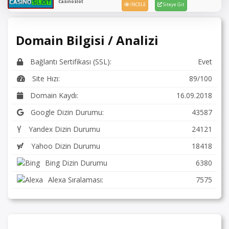
Casinoslot
İNCELE
Siteye Git
Domain Bilgisi / Analizi
Bağlantı Sertifikası (SSL):
Evet
Site Hızı:
89/100
Domain Kaydı:
16.09.2018
Google Dizin Durumu:
43587
Yandex Dizin Durumu
24121
Yahoo Dizin Durumu
18418
Bing Dizin Durumu
6380
Alexa Sıralaması:
7575