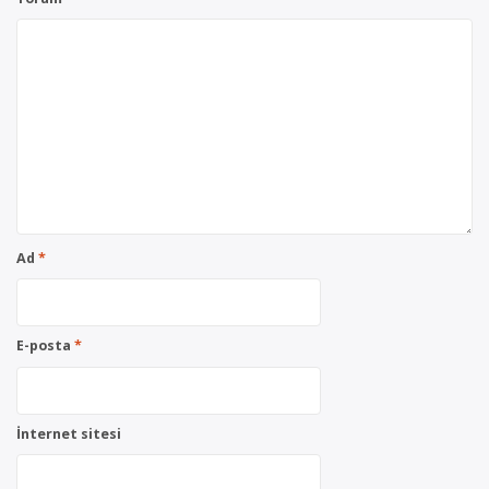
Ad
*
E-posta
*
İnternet sitesi