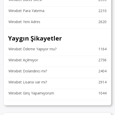
Winxbet Para Yatırma
2210
Winxbet Yeni Adres
2620
Yaygın Şikayetler
Winxbet Ödeme Yapıyor mu?
1164
Winxbet Açılmıyor
2736
Winxbet Dolandırıcı mı?
2404
Winxbet Lisansı var mı?
2914
Winxbet Giriş Yapamıyorum
1044