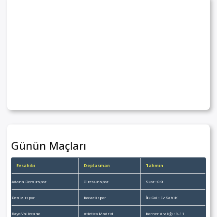
Günün Maçları
Evsahibi
Deplasman
Tahmin
Adana Demirspor
Giresunspor
Skor : 0:0
Denizlispor
Kocaelispor
İlk Gol : Ev Sahibi
Rayo Vallecano
Atletico Madrid
Korner Aralığı : 9-11