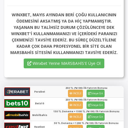
WINXBET, MAYIS AYINDAN BERİ ÇOĞU KULLANICININ
ÖDEMESİNİ AKSATMIŞ YA DA HİÇ YAPMAMIŞTIR.
YAŞANAN BU TALİHSİZ DURUM ÇÖZÜLÜNCEYE DEK
WINXBET'İ KULLANMAMANIZI VE İÇERİDEKİ PARANIZI
ÇEKMENİZİ TAVSİYE EDERİZ. BU SÜREÇ DÜZELTİLENE
KADAR ÇOK DAHA PROFESYONEL BİR SİTE OLAN
MARSBAHİS SİTESİNİ KULLANMANIZI TAVSİYE EDERİZ.
Winxbet Yerine MARSBAHİS'E Üye Ol
250 TL (%100) İlk Yatırım Bonusu
Perabet
İNCELE
Siteye Git
250 TL (%100) İlk Yatırım Bonusu
Bets10
İNCELE
Siteye Git
150 TL Deneme + 1500 TL (%100) İlk Yatırım Bonusu
Mobilbahis
İNCELE
Siteye Git
30 TL Deneme + 1200 TL (%100) İlk Yatırım Bonusu
Restbet