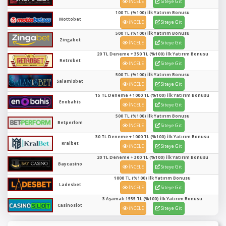
İNCELE
Siteye Git
100 TL (%100) İlk Yatırım Bonusu
Mottobet
İNCELE
Siteye Git
500 TL (%100) İlk Yatırım Bonusu
Zingabet
İNCELE
Siteye Git
20 TL Deneme + 350 TL (%100) İlk Yatırım Bonusu
Retrobet
İNCELE
Siteye Git
500 TL (%100) İlk Yatırım Bonusu
Salamisbet
İNCELE
Siteye Git
15 TL Deneme + 1000 TL (%100) İlk Yatırım Bonusu
Enobahis
İNCELE
Siteye Git
500 TL (%100) İlk Yatırım Bonusu
Betperfom
İNCELE
Siteye Git
30 TL Deneme + 1000 TL (%100) İlk Yatırım Bonusu
Kralbet
İNCELE
Siteye Git
20 TL Deneme + 300 TL (%100) İlk Yatırım Bonusu
Baycasino
İNCELE
Siteye Git
1000 TL (%100) İlk Yatırım Bonusu
Ladesbet
İNCELE
Siteye Git
3 Aşamalı 1555 TL (%100) İlk Yatırım Bonusu
Casinoslot
İNCELE
Siteye Git