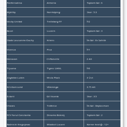
Ponferradina
Almería
Toplam Gol : 6
Mjällby
Norrköping
Skor : 5:3
Väsby United
Trelleborg FF
İY2
Basel
Luzern
Toplam Gol : 3
Stade Lausanne-Ouchy
Kriens
İlk Gol : Ev Sahibi
Vicenza
Pisa
İY1
Glenavon
Cliftonville
2 Alt
Tijuana
Tigres UANL
İY0
Zaglebie Lubin
Wisla Plock
3 Üst
Kristiansund
Vålerenga
3.75 Alt
Estoril
Gil Vicente
Skor : 3:5
Chaves
Trofense
İlk Gol : Deplasman
FCV Farul Constanta
Dinamo Bükreş
Toplam Gol : 2
Radnicki Kragujevac
Mladost Lucani
Korner Aralığı : 12+