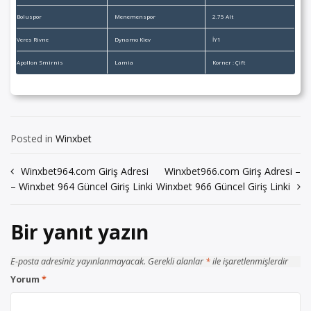
Boluspor
Menemenspor
2.75 Alt
Veres Rivne
Dynamo Kiev
İY1
Apollon Smirnis
Lamia
Korner : Çift
Posted in
Winxbet
Yazı
Winxbet964.com Giriş Adresi
Winxbet966.com Giriş Adresi –
– Winxbet 964 Güncel Giriş Linki
Winxbet 966 Güncel Giriş Linki
gezinmesi
Bir yanıt yazın
E-posta adresiniz yayınlanmayacak.
Gerekli alanlar
*
ile işaretlenmişlerdir
Yorum
*