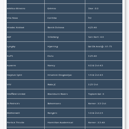
Atlético Mineiro
Grêmio
Skor : 0:3
Vila Nova
Coritiba
İY2
Hradec Králové
Baník Ostrava
4.25 Alt
AGF
Silkeborg
Sarı Kart : 4-6
Lyngby
Hjørring
Gol Dk Aralığı : 61-75
KuPS
Oulu
3.25 Alt
Auxerre
Nancy
X/2 & Üst 4.5
Hajduk Split
Hrvatski Dragovoljac
1/X & Üst 4.5
VVV
Roda JC
3.25 Üst
Sheffield United
Blackburn Rovers
Toplam Gol : 6
St Patrick’s
Bohemians
Korner : 3.5 Üst
Motherwell
Rangers
1/2 & Üst 2.5
Partick Thistle
Hamilton Academical
Korner : 3.5 Alt