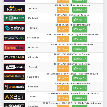
500 TL (%100) İlk Yatırım Bonusu
Tarabet
İNCELE
Siteye Git
300 TL (%25) İlk Yatırım Bonusu
Modabet
İNCELE
Siteye Git
100 TL (%100) İlk Yatırım Bonusu
Betnis
İNCELE
Siteye Git
20 TL Deneme + 500 TL (%100) İlk Yatırım Bonusu
Prizmabet
İNCELE
Siteye Git
200 TL (%100) Casino İlk Yatırım Bonusu
Turboslot
İNCELE
Siteye Git
1000 TL (%100) İlk Yatırım Bonusu
Elitbahis
İNCELE
Siteye Git
1000 TL (%100) İlk Yatırım Bonusu
Betclub
İNCELE
Siteye Git
20 TL Deneme + 500 TL (%25) İlk Yatırım Bonusu
Hayalbahis
İNCELE
Siteye Git
500 TL (%100) İlk Yatırım Bonusu
Foxbahis
İNCELE
Siteye Git
25 TL Deneme + 3000 TL (%300) İlk Yatırım Bonusu
Axbet
İNCELE
Siteye Git
20 TL Deneme + 1000+500 TL (%100) İlk Yatırım Bonusu
Romabet