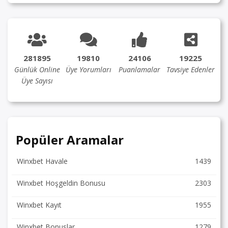
281895
19810
24106
19225
Günlük Online
Üye Yorumları
Puanlamalar
Tavsiye Edenler
Üye Sayısı
Popüler Aramalar
Winxbet Havale
1439
Winxbet Hoşgeldin Bonusu
2303
Winxbet Kayıt
1955
Winxbet Bonuslar
1279