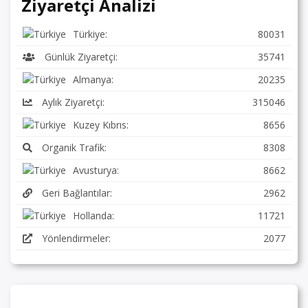
Ziyaretçi Analizi
Türkiye:
80031
Günlük Ziyaretçi:
35741
Almanya:
20235
Aylık Ziyaretçi:
315046
Kuzey Kıbrıs:
8656
Organik Trafik:
8308
Avusturya:
8662
Geri Bağlantılar:
2962
Hollanda:
11721
Yönlendirmeler:
2077