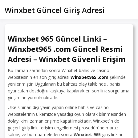
Skip
Winxbet Güncel Giriş Adresi
to
content
Winxbet 965 Güncel Linki –
Winxbet965 .com Güncel Resmi
Adresi – Winxbet Güvenli Erişim
Bu zaman zarfından sonra Winxbet bahis ve casino
websitesinin en son giriş adresi
Winxbet965 .com
şeklinde
yenilenmiştir. Uygulanan bu bahtsız olay takibinde , bahis
oyuncuları dosdoğru kuşkuya kapılarak en son link sorgulama
girişimine yumulmaktadır.
Ülke sınırları dışı yayın yapan online bahis ve casino
websitelerinin ülkemizde yasadışı oyun olarak bilinmesinden
dolayı kimi zaman erişime kapatılmaktadır. Winxbet’in de
geçerli giriş linki, erişim engellemesi prosedürüne maruz
kalmış ve bu muameleden sonra
Winxbet 965
giriş linkini