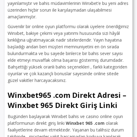
yayınlamıştır ve bahis müdavimlerinin Winxbet’e bu yeni adres
üzerinden hiçbir sorun ile karşılaşmadan ulaşabilmesi
amaçlanmıştır.
Güvenilir bir online oyun platformu olarak üyelere önerdiğimiz
Winxbet, bakiye çekimi veya yatırımı hususunda sizi hâyâl
kırıklığına uğratmayacak nadir sitelerdendir. Yayın hayatına
başladığı andan beri müşteri memnuniyetini en ön sırada
bulundurmakta ve bu sayede binlerce bir bahis sever sayısı
elde etmeyi muvaffak olma başarısı göstermiş durumdadır.
Bahşettiği yüksek oranlı bahis seçenekleri , farklı kategoriden
oyunlar ve çok kazançlı bonuslar sayesinde online sitede
güzel vakitler harcayacaksınız.
Winxbet965 .com Direkt Adresi –
Winxbet 965 Direkt Giriş Linki
Bugünden başlayarak Winxbet bahis ve casino online oyun
platformunun direkt giriş linki
Winxbet 965 .com
olarak
faaliyetlerine devam etmektedir. Yaşanan bu talihsiz durum
takibinde , müşteriler vakit harcamadan korkuya kapılarak