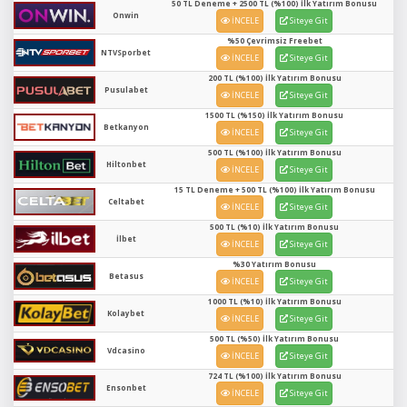
50 TL Deneme + 2500 TL (%100) İlk Yatırım Bonusu
Onwin
İNCELE
Siteye Git
%50 Çevrimsiz Freebet
NTVSporbet
İNCELE
Siteye Git
200 TL (%100) İlk Yatırım Bonusu
Pusulabet
İNCELE
Siteye Git
1500 TL (%150) İlk Yatırım Bonusu
Betkanyon
İNCELE
Siteye Git
500 TL (%100) İlk Yatırım Bonusu
Hiltonbet
İNCELE
Siteye Git
15 TL Deneme + 500 TL (%100) İlk Yatırım Bonusu
Celtabet
İNCELE
Siteye Git
500 TL (%10) İlk Yatırım Bonusu
İlbet
İNCELE
Siteye Git
%30 Yatırım Bonusu
Betasus
İNCELE
Siteye Git
1000 TL (%10) İlk Yatırım Bonusu
Kolaybet
İNCELE
Siteye Git
500 TL (%50) İlk Yatırım Bonusu
Vdcasino
İNCELE
Siteye Git
724 TL (%100) İlk Yatırım Bonusu
Ensonbet
İNCELE
Siteye Git