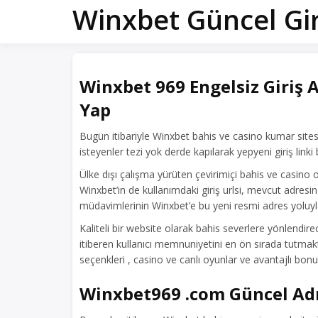
Skip
Winxbet Güncel Gir
to
content
Winxbet 969 Engelsiz Giriş A
Yap
Bugün itibariyle Winxbet bahis ve casino kumar sites
isteyenler tezi yok derde kapılarak yepyeni giriş link
Ülke dışı çalışma yürüten çevirimiçi bahis ve casino
Winxbet’in de kullanımdaki giriş urlsi, mevcut adre
müdavimlerinin Winxbet’e bu yeni resmi adres yoluyla
Kaliteli bir website olarak bahis severlere yönlendi
itiberen kullanıcı memnuniyetini en ön sırada tutma
seçenkleri , casino ve canlı oyunlar ve avantajlı bo
Winxbet969 .com Güncel Adre