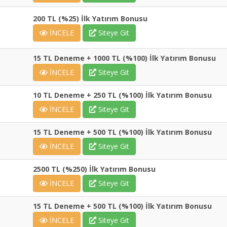
200 TL (%25) İlk Yatırım Bonusu
İNCELE
Siteye Git
15 TL Deneme + 1000 TL (%100) İlk Yatırım Bonusu
İNCELE
Siteye Git
10 TL Deneme + 250 TL (%100) İlk Yatırım Bonusu
İNCELE
Siteye Git
15 TL Deneme + 500 TL (%100) İlk Yatırım Bonusu
İNCELE
Siteye Git
2500 TL (%250) İlk Yatırım Bonusu
İNCELE
Siteye Git
15 TL Deneme + 500 TL (%100) İlk Yatırım Bonusu
İNCELE
Siteye Git