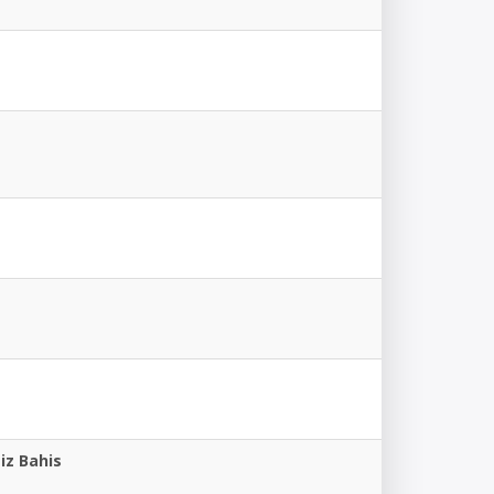
iz Bahis