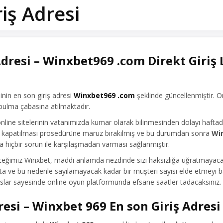
iş Adresi
dresi – Winxbet969 .com Direkt Giriş 
inin en son giriş adresi
Winxbet969 .com
şeklinde güncellenmiştir. O
i bulma çabasına atılmaktadır.
 online sitelerinin vatanımızda kumar olarak bilinmesinden dolayı haft
sin kapatılması prosedürüne maruz bırakılmış ve bu durumdan sonra
Wi
 hiçbir sorun ile karşılaşmadan varması sağlanmıştır.
receğimiz Winxbet, maddi anlamda nezdinde sizi haksızlığa uğratmayaca
kta ve bu nedenle sayılamayacak kadar bir müşteri sayısı elde etmeyi
nuslar sayesinde online oyun platformunda efsane saatler tadacaksınız.
si – Winxbet 969 En son Giriş Adresi