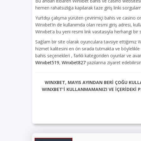
Bu andan itibaren Winxbet bahis ve casino websitesi
hemen rahatsızlığa kapılarak taze giriş linki sorgul
Yurtdışı çalışma yürüten çevirimiçi bahis ve casino
Winxbet’in de kullanımda olan resmi giriş adresi, k
Winxbet’a bu yeni resmi link vasıtasıyla herhangi bir
Sağlam bir site olarak oyunculara tavsiye ettiğimiz 
hizmet kalitesini en ön sırada tutmakta ve böylelikl
bahis seçenekleri , farklı kategoriden oyunlar ve ava
Winxbet519
,
Winxbet827
yazılarına ziyaret edebilirsin
WINXBET, MAYIS AYINDAN BERİ ÇOĞU KULL
WINXBET'İ KULLANMAMANIZI VE İÇERİDEKİ P