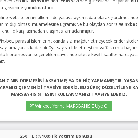
nin en son linki
Winxbet 969 .com
şeklinde güncellendi. Yaşanan bu m
ama girişimine yumulmaktadır.
 online websitelerinin ülkemizde yasaya aykırı iddaa olarak görülmesin
ullanım dışı olması muamelesine uğramış ve bu olaydan sonra
Winxbet
 sıkıntı ile karşılaşmadan ulaşması amaçlanmıştır.
Winxbet, parasal işlemler hakkında sizi mağdur etmeyecek ender sitele
e sayılamayacak kadar bir üye sayısı elde etmeyi muvaffak olma başarısı
ntajlı promosyon seçenekleri sayesinde sitede keyifli saatler harcayaca
iz.
ANICININ ÖDEMESİNİ AKSATMIŞ YA DA HİÇ YAPMAMIŞTIR. YAŞ
ARANIZI ÇEKMENİZİ TAVSİYE EDERİZ. BU SÜREÇ DÜZELTİLENE 
MARSBAHİS SİTESİNİ KULLANMANIZI TAVSİYE EDERİZ.
Winxbet Yerine MARSBAHİS'E Üye Ol
250 TL (%100) İlk Yatırım Bonusu