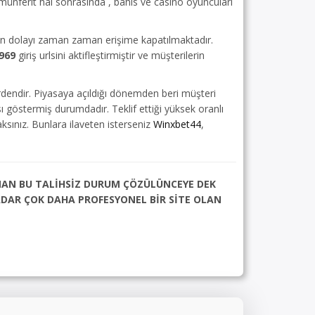
ünferit hâl sonrasında , bahis ve casino oyuncuları
den dolayı zaman zaman erişime kapatılmaktadır.
969
giriş urlsini aktifleştirmiştir ve müşterilerin
rdendir. Piyasaya açıldığı dönemden beri müşteri
 göstermiş durumdadır. Teklif ettiği yüksek oranlı
ksınız. Bunlara ilaveten isterseniz
Winxbet44
,
ANAN BU TALİHSİZ DURUM ÇÖZÜLÜNCEYE DEK
KADAR ÇOK DAHA PROFESYONEL BİR SİTE OLAN