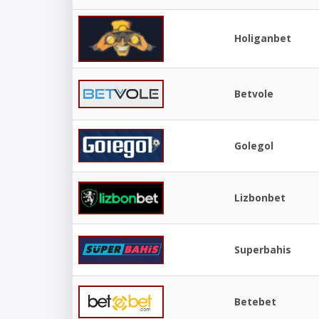
Holiganbet
Betvole
Golegol
Lizbonbet
Superbahis
Betebet