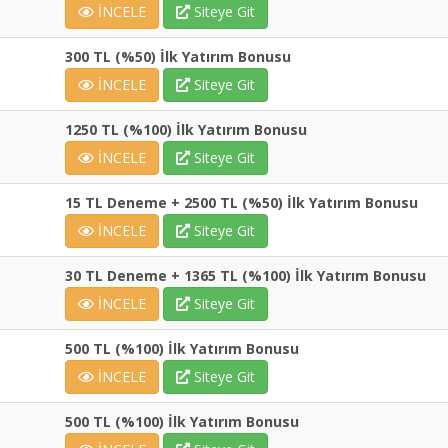
İNCELE
Siteye Git
300 TL (%50) İlk Yatırım Bonusu
İNCELE
Siteye Git
1250 TL (%100) İlk Yatırım Bonusu
İNCELE
Siteye Git
15 TL Deneme + 2500 TL (%50) İlk Yatırım Bonusu
İNCELE
Siteye Git
30 TL Deneme + 1365 TL (%100) İlk Yatırım Bonusu
İNCELE
Siteye Git
500 TL (%100) İlk Yatırım Bonusu
İNCELE
Siteye Git
500 TL (%100) İlk Yatırım Bonusu