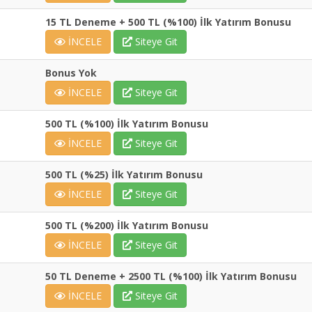
15 TL Deneme + 500 TL (%100) İlk Yatırım Bonusu
İNCELE
Siteye Git
Bonus Yok
İNCELE
Siteye Git
500 TL (%100) İlk Yatırım Bonusu
İNCELE
Siteye Git
500 TL (%25) İlk Yatırım Bonusu
İNCELE
Siteye Git
500 TL (%200) İlk Yatırım Bonusu
İNCELE
Siteye Git
50 TL Deneme + 2500 TL (%100) İlk Yatırım Bonusu
İNCELE
Siteye Git