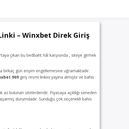
Linki – Winxbet Direk Giriş
rtaya çıkan bu bedbaht hâl karşısında , siteye girmek
ada birkaç gün erişim engellemesine uğramaktadır.
nxbet 969
giriş resmi linkini yayına almıştır ve bahis
k az bulunan sitelerdendir. Piyasaya açıldığı seneden
 başarmış durumdadır. Sunduğu çok seçenekli bahis