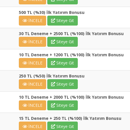
500 TL (%30) İlk Yatırım Bonusu
İNCELE
Siteye Git
30 TL Deneme + 2500 TL (%100) İlk Yatırım Bonusu
İNCELE
Siteye Git
10 TL Deneme + 1200 TL (%100) İlk Yatırım Bonusu
İNCELE
Siteye Git
250 TL (%50) İlk Yatırım Bonusu
İNCELE
Siteye Git
10 TL Deneme + 2000 TL (%100) İlk Yatırım Bonusu
İNCELE
Siteye Git
15 TL Deneme + 250 TL (%100) İlk Yatırım Bonusu
İNCELE
Siteye Git