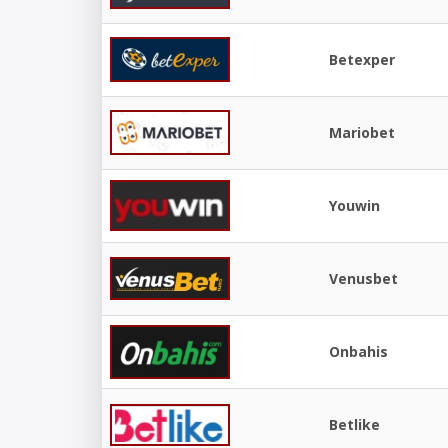
Betexper
Mariobet
Youwin
Venusbet
Onbahis
Betlike