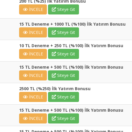
200 TL (%25) İlk Yatırım Bonusu
İNCELE
Siteye Git
15 TL Deneme + 1000 TL (%100) İlk Yatırım Bonusu
İNCELE
Siteye Git
10 TL Deneme + 250 TL (%100) İlk Yatırım Bonusu
İNCELE
Siteye Git
15 TL Deneme + 500 TL (%100) İlk Yatırım Bonusu
İNCELE
Siteye Git
2500 TL (%250) İlk Yatırım Bonusu
İNCELE
Siteye Git
15 TL Deneme + 500 TL (%100) İlk Yatırım Bonusu
İNCELE
Siteye Git
15 TL Deneme + 500 TL (%100) İlk Yatırım Bonusu