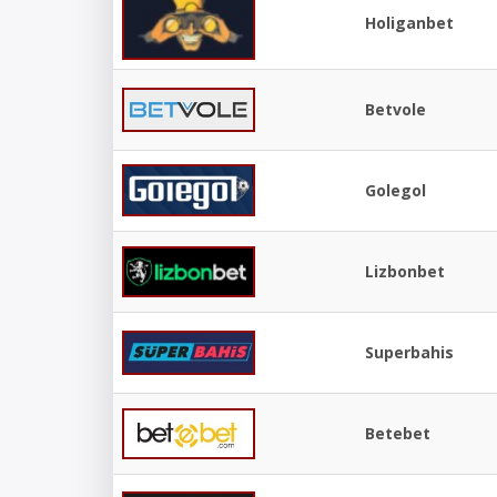
Holiganbet
Betvole
Golegol
Lizbonbet
Superbahis
Betebet