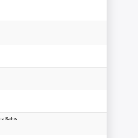
iz Bahis