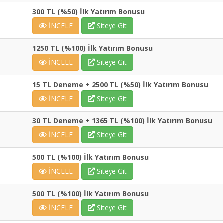
300 TL (%50) İlk Yatırım Bonusu
İNCELE
Siteye Git
1250 TL (%100) İlk Yatırım Bonusu
İNCELE
Siteye Git
15 TL Deneme + 2500 TL (%50) İlk Yatırım Bonusu
İNCELE
Siteye Git
30 TL Deneme + 1365 TL (%100) İlk Yatırım Bonusu
İNCELE
Siteye Git
500 TL (%100) İlk Yatırım Bonusu
İNCELE
Siteye Git
500 TL (%100) İlk Yatırım Bonusu
İNCELE
Siteye Git