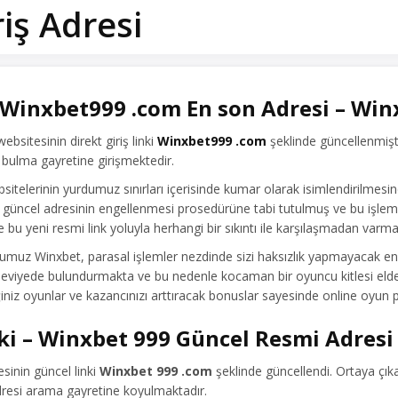
iş Adresi
Winxbet999 .com En son Adresi – Winx
bsitesinin direkt giriş linki
Winxbet999 .com
şeklinde güncellenmişti
 bulma gayretine girişmektedir.
sitelerinin yurdumuz sınırları içerisinde kumar olarak isimlendirilmesin
olan güncel adresinin engellenmesi prosedürüne tabi tutulmuş ve bu işl
u yeni resmi link yoluyla herhangi bir sıkıntı ile karşılaşmadan varması
muz Winxbet, parasal işlemler nezdinde sizi haksızlık yapmayacak end
 seviyede bulundurmakta ve bu nedenle kocaman bir oyuncu kitlesi e
eceğiniz oyunlar ve kazancınızı arttıracak bonuslar sayesinde online oy
ki – Winxbet 999 Güncel Resmi Adresi
sinin güncel linki
Winxbet 999 .com
şeklinde güncellendi. Ortaya çık
adresi arama gayretine koyulmaktadır.