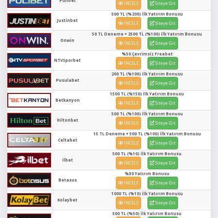
Pulibet
İNCELE
Siteye Git
500 TL (%200) İlk Yatırım Bonusu
Justinbet
İNCELE
Siteye Git
50 TL Deneme + 2500 TL (%100) İlk Yatırım Bonusu
Onwin
İNCELE
Siteye Git
%50 Çevrimsiz Freebet
NTVSporbet
İNCELE
Siteye Git
200 TL (%100) İlk Yatırım Bonusu
Pusulabet
İNCELE
Siteye Git
1500 TL (%150) İlk Yatırım Bonusu
Betkanyon
İNCELE
Siteye Git
500 TL (%100) İlk Yatırım Bonusu
Hiltonbet
İNCELE
Siteye Git
15 TL Deneme + 500 TL (%100) İlk Yatırım Bonusu
Celtabet
İNCELE
Siteye Git
500 TL (%10) İlk Yatırım Bonusu
İlbet
İNCELE
Siteye Git
%30 Yatırım Bonusu
Betasus
İNCELE
Siteye Git
1000 TL (%10) İlk Yatırım Bonusu
Kolaybet
İNCELE
Siteye Git
500 TL (%50) İlk Yatırım Bonusu