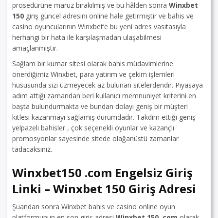
prosedürüne maruz bırakılmış ve bu hâlden sonra
Winxbet
150
giriş güncel adresini online hale getirmiştir ve bahis ve
casino oyuncularının Winxbet’e bu yeni adres vasıtasıyla
herhangi bir hata ile karşılaşmadan ulaşabilmesi
amaçlanmıştır.
Sağlam bir kumar sitesi olarak bahis müdavimlerine
önerdiğimiz Winxbet, para yatırım ve çekim işlemleri
hususunda sizi üzmeyecek az bulunan sitelerdendir. Piyasaya
adım attığı zamandan beri kullanıcı memnuniyet kriterini en
başta bulundurmakta ve bundan dolayı geniş bir müşteri
kitlesi kazanmayı sağlamış durumdadır. Takdim ettiği geniş
yelpazeli bahisler , çok seçenekli oyunlar ve kazançlı
promosyonlar sayesinde sitede olağanüstü zamanlar
tadacaksınız.
Winxbet150 .com Engelsiz Giriş
Linki – Winxbet 150 Giriş Adresi
Şuandan sonra Winxbet bahis ve casino online oyun
platformunun en son giriş adresi
Winxbet 150 .com
olarak