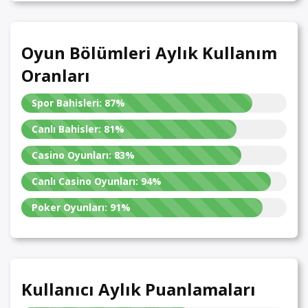
Oyun Bölümleri Aylık Kullanım
Oranları
Spor Bahisleri:
87%
Canlı Bahisler:
81%
Casino Oyunları:
83%
Canlı Casino Oyunları:
94%
Poker Oyunları:
91%
Kullanıcı Aylık Puanlamaları