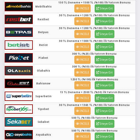
150 TL Deneme + 1500 TL (%100) İlk Yatırım Bonusu
Mobilbahis
İNCELE
Siteye Git
30 TL Deneme + 1200 TL (%100) İlk Yatırım Bonusu
Restbet
İNCELE
Siteye Git
30 TL Deneme + 1200 TL (%100) İlk Yatırım Bonusu
Betpas
İNCELE
Siteye Git
30 TL Deneme + 1000 TL (%100) İlk Yatırım Bonusu
Betist
İNCELE
Siteye Git
300 TL (%25) İlk Yatırım Bonusu
Piabet
İNCELE
Siteye Git
300 TL (%50) İlk Yatırım Bonusu
Olabahis
İNCELE
Siteye Git
1250 TL (%100) İlk Yatırım Bonusu
Bahisnow
İNCELE
Siteye Git
15 TL Deneme + 2500 TL (%50) İlk Yatırım Bonusu
Superbetin
İNCELE
Siteye Git
30 TL Deneme + 1365 TL (%100) İlk Yatırım Bonusu
Tipobet
İNCELE
Siteye Git
500 TL (%100) İlk Yatırım Bonusu
Sekabet
İNCELE
Siteye Git
500 TL (%100) İlk Yatırım Bonusu
Asyabahis
İNCELE
Siteye Git