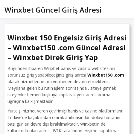
Skip
Winxbet Güncel Giriş Adresi
to
content
Winxbet 150 Engelsiz Giriş Adresi
– Winxbet150 .com Güncel Adresi
– Winxbet Direk Giriş Yap
Bugünden itibaren Winxbet bahis ve casino websitesinin
sorunsuz giriş yapabileceğiniz giriş adresi
Winxbet150 .com
olarak hizmetlerine ara vermeden devam etmektedir.
Meydana gelen bu rutin işlem sonrasında , siteye girmek
isteyenler hemen kuşkuya kapılarak yeni adres arama
uğraşına kalkışmaktadır.
Yurtdışı hizmet veren çevirimiçi bahis ve casino platformların
Türkiye’de kaçak iddaa olarak anılmasından dolayı haftanın
bazı günleri devre dışı bırakılmaktadır. Winxbet’in de
kullanımda olan adresi, BTK tarafından erişime kapatılması