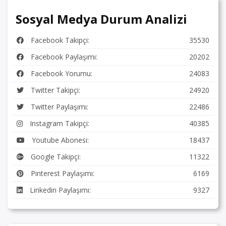
Sosyal Medya Durum Analizi
Facebook Takipçi:
35530
Facebook Paylaşımı:
20202
Facebook Yorumu:
24083
Twitter Takipçi:
24920
Twitter Paylaşımı:
22486
Instagram Takipçi:
40385
Youtube Abonesi:
18437
Google Takipçi:
11322
Pinterest Paylaşımı:
6169
Linkedin Paylaşımı:
9327