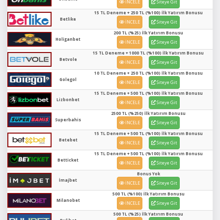
İNCELE
Siteye Git
15 TL Deneme + 250 TL (%100) İlk Yatırım Bonusu
Betlike
İNCELE
Siteye Git
200 TL (%25) İlk Yatırım Bonusu
Holiganbet
İNCELE
Siteye Git
15 TL Deneme + 1000 TL (%100) İlk Yatırım Bonusu
Betvole
İNCELE
Siteye Git
10 TL Deneme + 250 TL (%100) İlk Yatırım Bonusu
Golegol
İNCELE
Siteye Git
15 TL Deneme + 500 TL (%100) İlk Yatırım Bonusu
Lizbonbet
İNCELE
Siteye Git
2500 TL (%250) İlk Yatırım Bonusu
Superbahis
İNCELE
Siteye Git
15 TL Deneme + 500 TL (%100) İlk Yatırım Bonusu
Betebet
İNCELE
Siteye Git
15 TL Deneme + 500 TL (%100) İlk Yatırım Bonusu
Betticket
İNCELE
Siteye Git
Bonus Yok
İmajbet
İNCELE
Siteye Git
500 TL (%100) İlk Yatırım Bonusu
Milanobet
İNCELE
Siteye Git
500 TL (%25) İlk Yatırım Bonusu