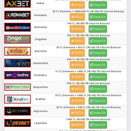
Axbet
İNCELE
Siteye Git
20 TL Deneme + 1000+500 TL (%100) İlk Yatırım Bonusu
Romabet
İNCELE
Siteye Git
100 TL (%100) İlk Yatırım Bonusu
Mottobet
İNCELE
Siteye Git
500 TL (%100) İlk Yatırım Bonusu
Zingabet
İNCELE
Siteye Git
20 TL Deneme + 350 TL (%100) İlk Yatırım Bonusu
Retrobet
İNCELE
Siteye Git
500 TL (%100) İlk Yatırım Bonusu
Salamisbet
İNCELE
Siteye Git
15 TL Deneme + 1000 TL (%100) İlk Yatırım Bonusu
Enobahis
İNCELE
Siteye Git
500 TL (%100) İlk Yatırım Bonusu
Betperfom
İNCELE
Siteye Git
30 TL Deneme + 1000 TL (%100) İlk Yatırım Bonusu
Kralbet
İNCELE
Siteye Git
20 TL Deneme + 300 TL (%100) İlk Yatırım Bonusu
Baycasino
İNCELE
Siteye Git
1000 TL (%100) İlk Yatırım Bonusu
Ladesbet
İNCELE
Siteye Git