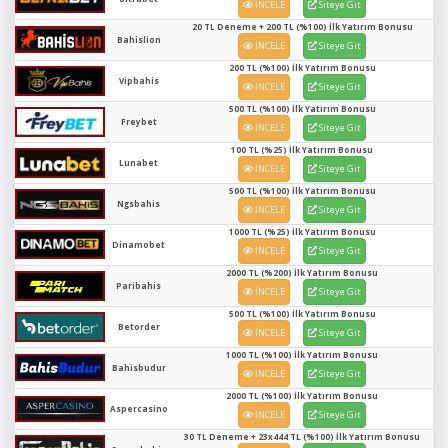
İNCELE
Siteye Git
20 TL Deneme + 200 TL (%100) İlk Yatırım Bonusu
Bahislion
İNCELE
Siteye Git
200 TL (%100) İlk Yatırım Bonusu
Vipbahis
İNCELE
Siteye Git
500 TL (%100) İlk Yatırım Bonusu
Freybet
İNCELE
Siteye Git
100 TL (%25) İlk Yatırım Bonusu
Lunabet
İNCELE
Siteye Git
500 TL (%100) İlk Yatırım Bonusu
Ngsbahis
İNCELE
Siteye Git
1000 TL (%25) İlk Yatırım Bonusu
Dinamobet
İNCELE
Siteye Git
2000 TL (%200) İlk Yatırım Bonusu
Paribahis
İNCELE
Siteye Git
500 TL (%100) İlk Yatırım Bonusu
Betorder
İNCELE
Siteye Git
1000 TL (%100) İlk Yatırım Bonusu
Bahisbudur
İNCELE
Siteye Git
2000 TL (%100) İlk Yatırım Bonusu
Aspercasino
İNCELE
Siteye Git
30 TL Deneme + 23x444 TL (%100) İlk Yatırım Bonusu