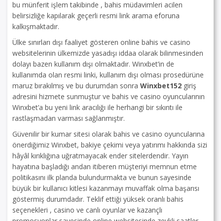
bu münferit işlem takibinde , bahis müdavimleri acilen
belirsizliğe kapılarak geçerli resmi link arama eforuna
kalkışmaktadır.
Ülke sınırları dışı faaliyet gösteren online bahis ve casino
websitelerinin ülkemizde yasadışı iddaa olarak bilinmesinden
dolayı bazen kullanım dışı olmaktadır. Winxbet’in de
kullanımda olan resmi linki, kullanım dışı olması prosedürüne
maruz bırakılmış ve bu durumdan sonra
Winxbet152
giriş
adresini hizmete sunmuştur ve bahis ve casino oyuncularının
Winxbet’a bu yeni link aracılığı ile herhangi bir sıkıntı ile
rastlaşmadan varması sağlanmıştır.
Güvenilir bir kumar sitesi olarak bahis ve casino oyuncularına
önerdiğimiz Winxbet, bakiye çekimi veya yatırımı hakkında sizi
hâyâl kırıklığına uğratmayacak ender sitelerdendir. Yayın
hayatına başladığı andan itiberen müşteriyi memnun etme
politikasını ilk planda bulundurmakta ve bunun sayesinde
büyük bir kullanıcı kitlesi kazanmayı muvaffak olma başarısı
göstermiş durumdadır. Teklif ettiği yüksek oranlı bahis
seçenekleri , casino ve canlı oyunlar ve kazançlı
promosyonlar sayesinde online websitesinde zevkli saatler