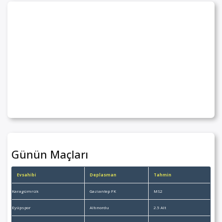
Günün Maçları
Evsahibi
Deplasman
Tahmin
Karagümrük
Gaziantep FK
MS2
Eyüpspor
Altınordu
2.5 Alt