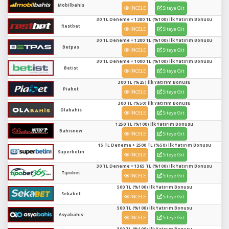
Mobilbahis
İNCELE
Siteye Git
30 TL Deneme + 1200 TL (%100) İlk Yatırım Bonusu
Restbet
İNCELE
Siteye Git
30 TL Deneme + 1200 TL (%100) İlk Yatırım Bonusu
Betpas
İNCELE
Siteye Git
30 TL Deneme + 1000 TL (%100) İlk Yatırım Bonusu
Betist
İNCELE
Siteye Git
300 TL (%25) İlk Yatırım Bonusu
Piabet
İNCELE
Siteye Git
300 TL (%50) İlk Yatırım Bonusu
Olabahis
İNCELE
Siteye Git
1250 TL (%100) İlk Yatırım Bonusu
Bahisnow
İNCELE
Siteye Git
15 TL Deneme + 2500 TL (%50) İlk Yatırım Bonusu
Superbetin
İNCELE
Siteye Git
30 TL Deneme + 1365 TL (%100) İlk Yatırım Bonusu
Tipobet
İNCELE
Siteye Git
500 TL (%100) İlk Yatırım Bonusu
Sekabet
İNCELE
Siteye Git
500 TL (%100) İlk Yatırım Bonusu
Asyabahis
İNCELE
Siteye Git
300 TL (%100) İlk Yatırım Bonusu