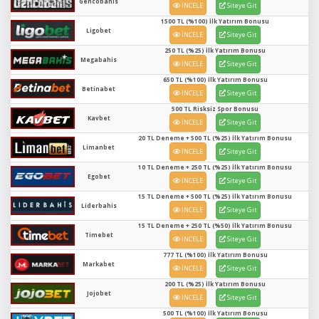
Gencobahis
İNCELE
Siteye Git
1500 TL (%100) İlk Yatırım Bonusu
Ligobet
İNCELE
Siteye Git
250 TL (%25) İlk Yatırım Bonusu
Megabahis
İNCELE
Siteye Git
650 TL (%100) İlk Yatırım Bonusu
Betinabet
İNCELE
Siteye Git
500 TL Risksiz Spor Bonusu
Kavbet
İNCELE
Siteye Git
20 TL Deneme + 500 TL (%25) İlk Yatırım Bonusu
Limanbet
İNCELE
Siteye Git
10 TL Deneme + 250 TL (%25) İlk Yatırım Bonusu
Egobet
İNCELE
Siteye Git
15 TL Deneme + 500 TL (%25) İlk Yatırım Bonusu
Liderbahis
İNCELE
Siteye Git
15 TL Deneme + 250 TL (%50) İlk Yatırım Bonusu
Timebet
İNCELE
Siteye Git
777 TL (%100) İlk Yatırım Bonusu
Markabet
İNCELE
Siteye Git
200 TL (%25) İlk Yatırım Bonusu
Jojobet
İNCELE
Siteye Git
500 TL (%100) İlk Yatırım Bonusu