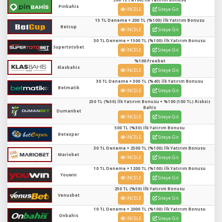
Pinbahis
İNCELE
Siteye Git
15 TL Deneme + 200 TL (%100) İlk Yatırım Bonusu
Betcup
İNCELE
Siteye Git
30 TL Deneme + 1500 TL (%100) İlk Yatırım Bonusu
Supertotobet
İNCELE
Siteye Git
%100 Freebet
Klasbahis
İNCELE
Siteye Git
30 TL Deneme + 300 TL (%40) İlk Yatırım Bonusu
Betmatik
İNCELE
Siteye Git
250 TL (%50) İlk Yatırım Bonusu + %100 (100 TL) Risksiz
Bahis
Dumanbet
İNCELE
Siteye Git
500 TL (%30) İlk Yatırım Bonusu
Betexper
İNCELE
Siteye Git
30 TL Deneme + 2500 TL (%100) İlk Yatırım Bonusu
Mariobet
İNCELE
Siteye Git
10 TL Deneme + 1200 TL (%100) İlk Yatırım Bonusu
Youwin
İNCELE
Siteye Git
250 TL (%50) İlk Yatırım Bonusu
Venusbet
İNCELE
Siteye Git
10 TL Deneme + 2000 TL (%100) İlk Yatırım Bonusu
Onbahis
İNCELE
Siteye Git