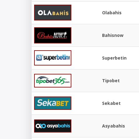
Olabahis
Bahisnow
Superbetin
Tipobet
Sekabet
Asyabahis