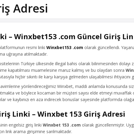
iş Adresi
nki – Winxbet153 .com Güncel Giriş Li
platformunun resmi linki
Winxbet153 .com
olarak güncellendi. Yaşana
ama uğraşına atılmaktadır.
sitelerinin Türkiye ülkesinde illegal bahis olarak bilinmesinden dolay
erişime kapatılması muamelesine maruz kalmış ve bu olaydan sonra
Win
asıtasıyla hiçbir sıkıntı ile karşı karşıya gelmeden ulaşabilmesi ihtiyacını g
davimlerine yönlendireceğimiz Winxbet, maddi anlamda konusunda sizi 
tutmakta ve böylece kocaman bir müşteri sayısı elde etmeyi muvaffak o
unlar ve kaybınızı en aza indirecek bonuslar sayesinde platformda olağa
iş Linki – Winxbet 153 Giriş Adresi
in engelsiz giriş linki
Winxbet 153 .com
olarak güncellenmiştir. Uy
on link arama girişimine sarılmaktadır.