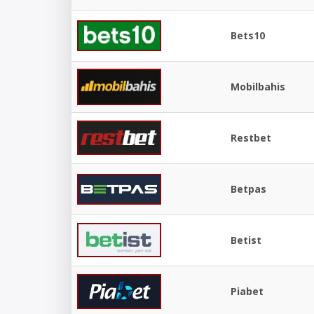
Bets10
Mobilbahis
Restbet
Betpas
Betist
Piabet