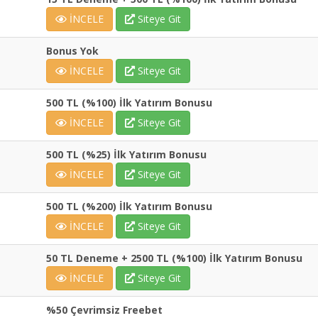
İNCELE
Siteye Git
Bonus Yok
İNCELE
Siteye Git
500 TL (%100) İlk Yatırım Bonusu
İNCELE
Siteye Git
500 TL (%25) İlk Yatırım Bonusu
İNCELE
Siteye Git
500 TL (%200) İlk Yatırım Bonusu
İNCELE
Siteye Git
50 TL Deneme + 2500 TL (%100) İlk Yatırım Bonusu
İNCELE
Siteye Git
%50 Çevrimsiz Freebet