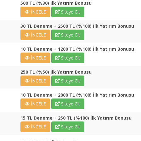
500 TL (%30) İlk Yatırım Bonusu
İNCELE
Siteye Git
30 TL Deneme + 2500 TL (%100) İlk Yatırım Bonusu
İNCELE
Siteye Git
10 TL Deneme + 1200 TL (%100) İlk Yatırım Bonusu
İNCELE
Siteye Git
250 TL (%50) İlk Yatırım Bonusu
İNCELE
Siteye Git
10 TL Deneme + 2000 TL (%100) İlk Yatırım Bonusu
İNCELE
Siteye Git
15 TL Deneme + 250 TL (%100) İlk Yatırım Bonusu
İNCELE
Siteye Git