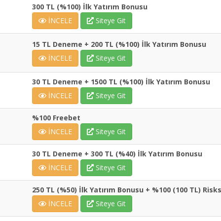
300 TL (%100) İlk Yatırım Bonusu
İNCELE
Siteye Git
15 TL Deneme + 200 TL (%100) İlk Yatırım Bonusu
İNCELE
Siteye Git
30 TL Deneme + 1500 TL (%100) İlk Yatırım Bonusu
İNCELE
Siteye Git
%100 Freebet
İNCELE
Siteye Git
30 TL Deneme + 300 TL (%40) İlk Yatırım Bonusu
İNCELE
Siteye Git
250 TL (%50) İlk Yatırım Bonusu + %100 (100 TL) Risks
İNCELE
Siteye Git