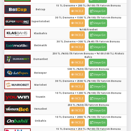
15 TL Deneme + 200 TL (%100) İlk Yatırım Bonusu
Betcup
İNCELE
Siteye Git
30 TL Deneme + 1500 TL (%100) İlk Yatırım Bonusu
Supertotobet
İNCELE
Siteye Git
%100 Freebet
Klasbahis
İNCELE
Siteye Git
30 TL Deneme + 300 TL (%40) İlk Yatırım Bonusu
Betmatik
İNCELE
Siteye Git
250 TL (%50) İlk Yatırım Bonusu + %100 (100 TL) Risksiz
Bahis
Dumanbet
İNCELE
Siteye Git
500 TL (%30) İlk Yatırım Bonusu
Betexper
İNCELE
Siteye Git
30 TL Deneme + 2500 TL (%100) İlk Yatırım Bonusu
Mariobet
İNCELE
Siteye Git
10 TL Deneme + 1200 TL (%100) İlk Yatırım Bonusu
Youwin
İNCELE
Siteye Git
250 TL (%50) İlk Yatırım Bonusu
Venusbet
İNCELE
Siteye Git
10 TL Deneme + 2000 TL (%100) İlk Yatırım Bonusu
Onbahis
İNCELE
Siteye Git
15 TL Deneme + 250 TL (%100) İlk Yatırım Bonusu