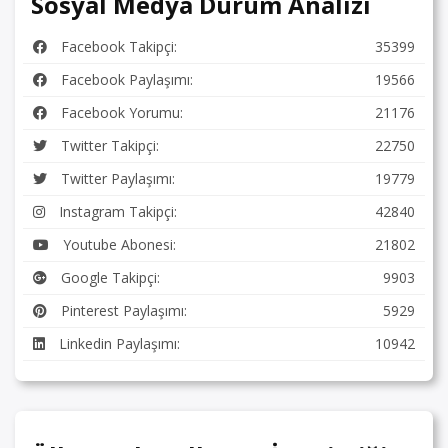
Sosyal Medya Durum Analizi
Facebook Takipçi:
35399
Facebook Paylaşımı:
19566
Facebook Yorumu:
21176
Twitter Takipçi:
22750
Twitter Paylaşımı:
19779
Instagram Takipçi:
42840
Youtube Abonesi:
21802
Google Takipçi:
9903
Pinterest Paylaşımı:
5929
Linkedin Paylaşımı:
10942