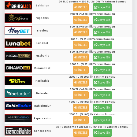
20 TL Deneme + 200 TL (%100) İlk Yatırım Bonusu
Bahislion
İNCELE
Siteye Git
200 TL (%100) İlk Yatırım Bonusu
Vipbahis
İNCELE
Siteye Git
500 TL (%100) İlk Yatırım Bonusu
Freybet
İNCELE
Siteye Git
100 TL (%25) İlk Yatırım Bonusu
Lunabet
İNCELE
Siteye Git
500 TL (%100) İlk Yatırım Bonusu
Ngsbahis
İNCELE
Siteye Git
1000 TL (%25) İlk Yatırım Bonusu
Dinamobet
İNCELE
Siteye Git
2000 TL (%200) İlk Yatırım Bonusu
Paribahis
İNCELE
Siteye Git
500 TL (%100) İlk Yatırım Bonusu
Betorder
İNCELE
Siteye Git
1000 TL (%100) İlk Yatırım Bonusu
Bahisbudur
İNCELE
Siteye Git
2000 TL (%100) İlk Yatırım Bonusu
Aspercasino
İNCELE
Siteye Git
30 TL Deneme + 23x444 TL (%100) İlk Yatırım Bonusu
Gencobahis
İNCELE
Siteye Git