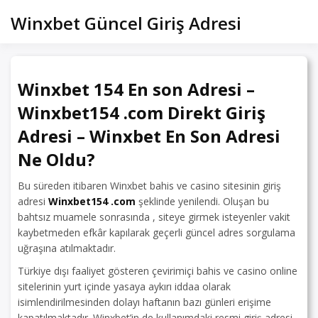
Skip
Winxbet Güncel Giriş Adresi
to
content
Winxbet 154 En son Adresi –
Winxbet154 .com Direkt Giriş
Adresi – Winxbet En Son Adresi
Ne Oldu?
Bu süreden itibaren Winxbet bahis ve casino sitesinin giriş
adresi
Winxbet154 .com
şeklinde yenilendi. Oluşan bu
bahtsız muamele sonrasında , siteye girmek isteyenler vakit
kaybetmeden efkâr kapılarak geçerli güncel adres sorgulama
uğraşına atılmaktadır.
Türkiye dışı faaliyet gösteren çevirimiçi bahis ve casino online
sitelerinin yurt içinde yasaya aykırı iddaa olarak
isimlendirilmesinden dolayı haftanın bazı günleri erişime
kapatılmaktadır. Winxbet’in de kullanımdaki resmi giriş adresi,