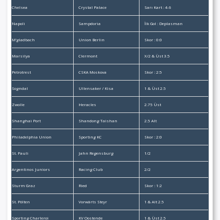
Chelsea
Crystal Palace
Sarı Kart : 4-6
Napoli
Sampdoria
İlk Gol : Deplasman
M’gladbach
Union Berlin
Skor : 0:0
Marsilya
Clermont
X/2 & Üst 3.5
Petrotrest
CSKA Moskova
Skor : 2:5
Sogndal
Ullensaker / Kisa
1 & Üst 2.5
Zwolle
Heracles
2.75 Üst
Shanghai Port
Shandong Taishan
2.5 Alt
Philadelphia Union
Sporting KC
Skor : 2:0
St. Pauli
Jahn Regensburg
1/2
Argentinos Juniors
Racing Club
2/2
Sturm Graz
Ried
Skor : 1:2
St. Pölten
Vorwärts Steyr
1 & Alt 2.5
Sporting Charleroi
KV Oostende
1 & Üst 2.5