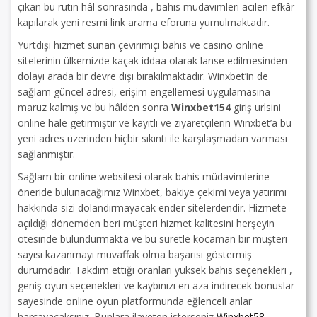
çıkan bu rutin hâl sonrasında , bahis müdavimleri acilen efkâr
kapılarak yeni resmi link arama eforuna yumulmaktadır.
Yurtdışı hizmet sunan çevirimiçi bahis ve casino online
sitelerinin ülkemizde kaçak iddaa olarak lanse edilmesinden
dolayı arada bir devre dışı bırakılmaktadır. Winxbet’in de
sağlam güncel adresi, erişim engellemesi uygulamasına
maruz kalmış ve bu hâlden sonra
Winxbet154
giriş urlsini
online hale getirmiştir ve kayıtlı ve ziyaretçilerin Winxbet’a bu
yeni adres üzerinden hiçbir sıkıntı ile karşılaşmadan varması
sağlanmıştır.
Sağlam bir online websitesi olarak bahis müdavimlerine
öneride bulunacağımız Winxbet, bakiye çekimi veya yatırımı
hakkında sizi dolandırmayacak ender sitelerdendir. Hizmete
açıldığı dönemden beri müşteri hizmet kalitesini herşeyin
ötesinde bulundurmakta ve bu suretle kocaman bir müşteri
sayısı kazanmayı muvaffak olma başarısı göstermiş
durumdadır. Takdim ettiği oranları yüksek bahis seçenekleri ,
geniş oyun seçenekleri ve kaybınızı en aza indirecek bonuslar
sayesinde online oyun platformunda eğlenceli anlar
harcayacaksınız. Bunlara ilaveten isterseniz
Winxbet58
,