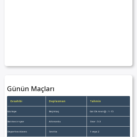
Günün Maçları
Evsahibi
Deplasman
Tahmin
Göztepe
Beşiktaş
Gol Dk Aralığı : 1-15
Balıkesirspor
Altınordu
Skor : 5:3
Deportivo Alaves
Sevilla
1 veya 2