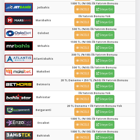
1000 TL (%100) İlk Yatırım Bonusu
Jetbahis
İNCELE
Siteye Git
İlk Yatırım Bonusu Yok
Marsbahis
İNCELE
Siteye Git
500 TL (%50) İlk Yatırım Bonusu
Oslobet
İNCELE
Siteye Git
1500 TL (%100) İlk Yatırım Bonusu
Mrbahis
İNCELE
Siteye Git
300 TL (%100) İlk Yatırım Bonusu
Atlantisbahis
İNCELE
Siteye Git
500 TL (%50) İlk Yatırım Bonusu
Maksibet
İNCELE
Siteye Git
20 TL Deneme + 250 TL (%50) İlk Yatırım Bonusu
Betmoris
İNCELE
Siteye Git
İlk Yatırım Bonusu Yok
Bahisstar
İNCELE
Siteye Git
20 TL Deneme + İlk Yatırım Bonusu Yok
Betgaranti
İNCELE
Siteye Git
1000 TL (%100) İlk Yatırım Bonusu
Enzabet
İNCELE
Siteye Git
1000 TL (%100) İlk Yatırım Bonusu
Bahistek
İNCELE
Siteye Git