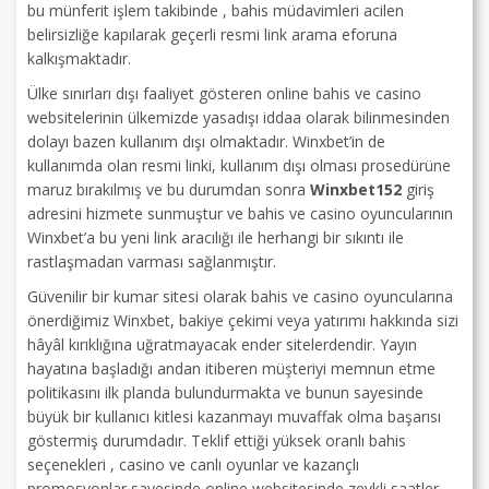
bu münferit işlem takibinde , bahis müdavimleri acilen
belirsizliğe kapılarak geçerli resmi link arama eforuna
kalkışmaktadır.
Ülke sınırları dışı faaliyet gösteren online bahis ve casino
websitelerinin ülkemizde yasadışı iddaa olarak bilinmesinden
dolayı bazen kullanım dışı olmaktadır. Winxbet’in de
kullanımda olan resmi linki, kullanım dışı olması prosedürüne
maruz bırakılmış ve bu durumdan sonra
Winxbet152
giriş
adresini hizmete sunmuştur ve bahis ve casino oyuncularının
Winxbet’a bu yeni link aracılığı ile herhangi bir sıkıntı ile
rastlaşmadan varması sağlanmıştır.
Güvenilir bir kumar sitesi olarak bahis ve casino oyuncularına
önerdiğimiz Winxbet, bakiye çekimi veya yatırımı hakkında sizi
hâyâl kırıklığına uğratmayacak ender sitelerdendir. Yayın
hayatına başladığı andan itiberen müşteriyi memnun etme
politikasını ilk planda bulundurmakta ve bunun sayesinde
büyük bir kullanıcı kitlesi kazanmayı muvaffak olma başarısı
göstermiş durumdadır. Teklif ettiği yüksek oranlı bahis
seçenekleri , casino ve canlı oyunlar ve kazançlı
promosyonlar sayesinde online websitesinde zevkli saatler