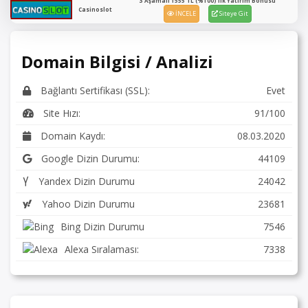
3 Aşamalı 1555 TL (%100) İlk Yatırım Bonusu
Casinoslot
İNCELE
Siteye Git
Domain Bilgisi / Analizi
Bağlantı Sertifikası (SSL):
Evet
Site Hızı:
91/100
Domain Kaydı:
08.03.2020
Google Dizin Durumu:
44109
Yandex Dizin Durumu
24042
Yahoo Dizin Durumu
23681
Bing Dizin Durumu
7546
Alexa Sıralaması:
7338