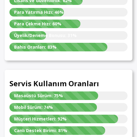
Lisans ve Güvenilirlik:
62%
Para Yatırma Hızı:
46%
Para Çekme Hızı:
60%
Üyelik/Deneme Bonusu:
31%
Bahis Oranları:
83%
Servis Kullanım Oranları
Masaüstü Sürüm:
75%
Mobil Sürüm:
74%
Müşteri Hizmetleri:
92%
Canlı Destek Birimi:
81%