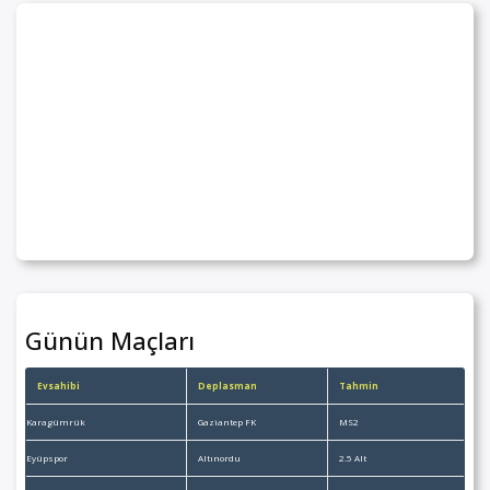
Günün Maçları
Evsahibi
Deplasman
Tahmin
Karagümrük
Gaziantep FK
MS2
Eyüpspor
Altınordu
2.5 Alt