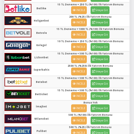
15 TL Deneme + 250 TL (%100) İlk Yatırım Bonusu
Betlike
İNCELE
Siteye Git
200 TL (%25) İlk Yatırım Bonusu
Holiganbet
İNCELE
Siteye Git
15 TL Deneme + 1000 TL (%100) İlk Yatırım Bonusu
Betvole
İNCELE
Siteye Git
10 TL Deneme + 250 TL (%100) İlk Yatırım Bonusu
Golegol
İNCELE
Siteye Git
15 TL Deneme + 500 TL (%100) İlk Yatırım Bonusu
Lizbonbet
İNCELE
Siteye Git
2500 TL (%250) İlk Yatırım Bonusu
Superbahis
İNCELE
Siteye Git
15 TL Deneme + 500 TL (%100) İlk Yatırım Bonusu
Betebet
İNCELE
Siteye Git
15 TL Deneme + 500 TL (%100) İlk Yatırım Bonusu
Betticket
İNCELE
Siteye Git
Bonus Yok
İmajbet
İNCELE
Siteye Git
500 TL (%100) İlk Yatırım Bonusu
Milanobet
İNCELE
Siteye Git
500 TL (%25) İlk Yatırım Bonusu
Pulibet
İNCELE
Siteye Git