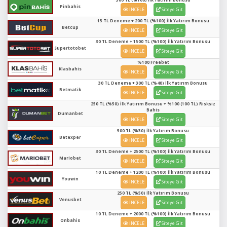
Pinbahis
İNCELE
Siteye Git
15 TL Deneme + 200 TL (%100) İlk Yatırım Bonusu
Betcup
İNCELE
Siteye Git
30 TL Deneme + 1500 TL (%100) İlk Yatırım Bonusu
Supertotobet
İNCELE
Siteye Git
%100 Freebet
Klasbahis
İNCELE
Siteye Git
30 TL Deneme + 300 TL (%40) İlk Yatırım Bonusu
Betmatik
İNCELE
Siteye Git
250 TL (%50) İlk Yatırım Bonusu + %100 (100 TL) Risksiz
Bahis
Dumanbet
İNCELE
Siteye Git
500 TL (%30) İlk Yatırım Bonusu
Betexper
İNCELE
Siteye Git
30 TL Deneme + 2500 TL (%100) İlk Yatırım Bonusu
Mariobet
İNCELE
Siteye Git
10 TL Deneme + 1200 TL (%100) İlk Yatırım Bonusu
Youwin
İNCELE
Siteye Git
250 TL (%50) İlk Yatırım Bonusu
Venusbet
İNCELE
Siteye Git
10 TL Deneme + 2000 TL (%100) İlk Yatırım Bonusu
Onbahis
İNCELE
Siteye Git