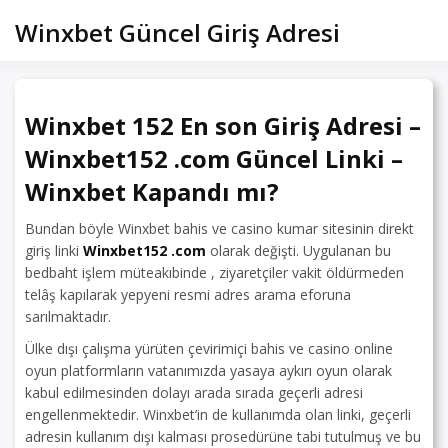
Skip
Winxbet Güncel Giriş Adresi
to
content
Winxbet 152 En son Giriş Adresi –
Winxbet152 .com Güncel Linki –
Winxbet Kapandı mı?
Bundan böyle Winxbet bahis ve casino kumar sitesinin direkt
giriş linki
Winxbet152 .com
olarak değişti. Uygulanan bu
bedbaht işlem müteakıbinde , ziyaretçiler vakit öldürmeden
telâş kapılarak yepyeni resmi adres arama eforuna
sarılmaktadır.
Ülke dışı çalışma yürüten çevirimiçi bahis ve casino online
oyun platformların vatanımızda yasaya aykırı oyun olarak
kabul edilmesinden dolayı arada sırada geçerli adresi
engellenmektedir. Winxbet’in de kullanımda olan linki, geçerli
adresin kullanım dışı kalması prosedürüne tabi tutulmuş ve bu