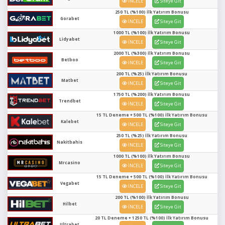
İNCELE
Siteye Git
250 TL (%100) İlk Yatırım Bonusu
Gorabet
İNCELE
Siteye Git
1000 TL (%100) İlk Yatırım Bonusu
Lidyabet
İNCELE
Siteye Git
2000 TL (%300) İlk Yatırım Bonusu
Betboo
İNCELE
Siteye Git
200 TL (%25) İlk Yatırım Bonusu
Matbet
İNCELE
Siteye Git
1750 TL (%200) İlk Yatırım Bonusu
Trendbet
İNCELE
Siteye Git
15 TL Deneme + 500 TL (%100) İlk Yatırım Bonusu
Kalebet
İNCELE
Siteye Git
250 TL (%25) İlk Yatırım Bonusu
Nakitbahis
İNCELE
Siteye Git
1000 TL (%100) İlk Yatırım Bonusu
Mrcasino
İNCELE
Siteye Git
15 TL Deneme + 500 TL (%100) İlk Yatırım Bonusu
Vegabet
İNCELE
Siteye Git
200 TL (%100) İlk Yatırım Bonusu
Hilbet
İNCELE
Siteye Git
20 TL Deneme + 1250 TL (%100) İlk Yatırım Bonusu
Ultrabet