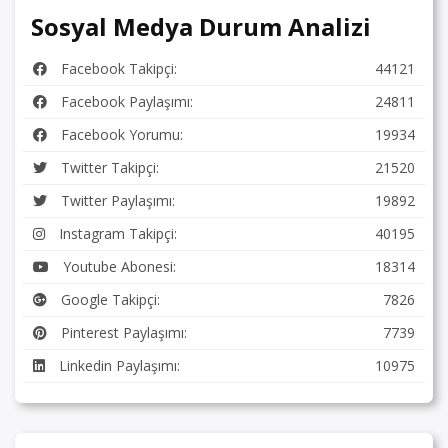
Sosyal Medya Durum Analizi
Facebook Takipçi:
44121
Facebook Paylaşımı:
24811
Facebook Yorumu:
19934
Twitter Takipçi:
21520
Twitter Paylaşımı:
19892
Instagram Takipçi:
40195
Youtube Abonesi:
18314
Google Takipçi:
7826
Pinterest Paylaşımı:
7739
Linkedin Paylaşımı:
10975