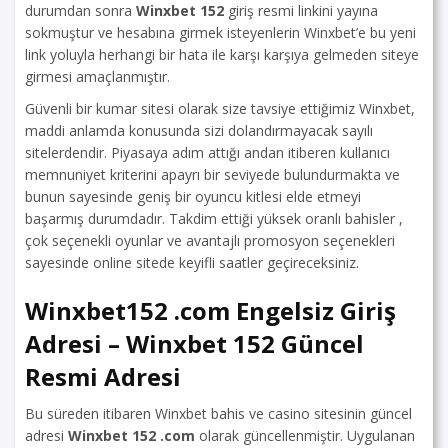
durumdan sonra
Winxbet 152
giriş resmi linkini yayına
sokmuştur ve hesabına girmek isteyenlerin Winxbet’e bu yeni
link yoluyla herhangi bir hata ile karşı karşıya gelmeden siteye
girmesi amaçlanmıştır.
Güvenli bir kumar sitesi olarak size tavsiye ettiğimiz Winxbet,
maddi anlamda konusunda sizi dolandırmayacak sayılı
sitelerdendir. Piyasaya adım attığı andan itiberen kullanıcı
memnuniyet kriterini apayrı bir seviyede bulundurmakta ve
bunun sayesinde geniş bir oyuncu kitlesi elde etmeyi
başarmış durumdadır. Takdim ettiği yüksek oranlı bahisler ,
çok seçenekli oyunlar ve avantajlı promosyon seçenekleri
sayesinde online sitede keyifli saatler geçireceksiniz.
Winxbet152 .com Engelsiz Giriş
Adresi – Winxbet 152 Güncel
Resmi Adresi
Bu süreden itibaren Winxbet bahis ve casino sitesinin güncel
adresi
Winxbet 152 .com
olarak güncellenmiştir. Uygulanan