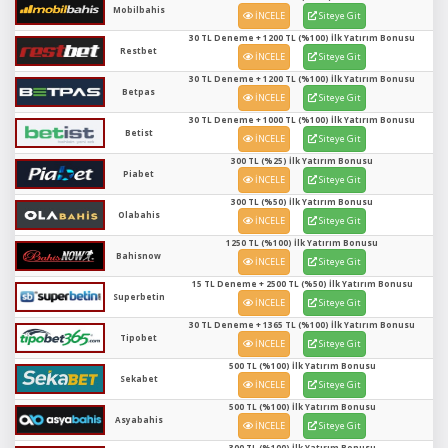
Mobilbahis
İNCELE
Siteye Git
30 TL Deneme + 1200 TL (%100) İlk Yatırım Bonusu
Restbet
İNCELE
Siteye Git
30 TL Deneme + 1200 TL (%100) İlk Yatırım Bonusu
Betpas
İNCELE
Siteye Git
30 TL Deneme + 1000 TL (%100) İlk Yatırım Bonusu
Betist
İNCELE
Siteye Git
300 TL (%25) İlk Yatırım Bonusu
Piabet
İNCELE
Siteye Git
300 TL (%50) İlk Yatırım Bonusu
Olabahis
İNCELE
Siteye Git
1250 TL (%100) İlk Yatırım Bonusu
Bahisnow
İNCELE
Siteye Git
15 TL Deneme + 2500 TL (%50) İlk Yatırım Bonusu
Superbetin
İNCELE
Siteye Git
30 TL Deneme + 1365 TL (%100) İlk Yatırım Bonusu
Tipobet
İNCELE
Siteye Git
500 TL (%100) İlk Yatırım Bonusu
Sekabet
İNCELE
Siteye Git
500 TL (%100) İlk Yatırım Bonusu
Asyabahis
İNCELE
Siteye Git
300 TL (%100) İlk Yatırım Bonusu