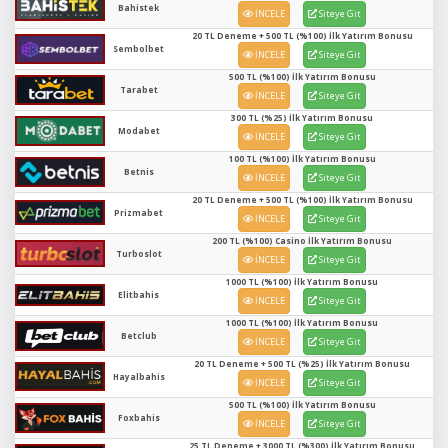
Bahistek
İNCELE
Siteye Git
20 TL Deneme + 500 TL (%100) İlk Yatırım Bonusu
Sembolbet
İNCELE
Siteye Git
500 TL (%100) İlk Yatırım Bonusu
Tarabet
İNCELE
Siteye Git
300 TL (%25) İlk Yatırım Bonusu
Modabet
İNCELE
Siteye Git
100 TL (%100) İlk Yatırım Bonusu
Betnis
İNCELE
Siteye Git
20 TL Deneme + 500 TL (%100) İlk Yatırım Bonusu
Prizmabet
İNCELE
Siteye Git
200 TL (%100) Casino İlk Yatırım Bonusu
Turboslot
İNCELE
Siteye Git
1000 TL (%100) İlk Yatırım Bonusu
Elitbahis
İNCELE
Siteye Git
1000 TL (%100) İlk Yatırım Bonusu
Betclub
İNCELE
Siteye Git
20 TL Deneme + 500 TL (%25) İlk Yatırım Bonusu
Hayalbahis
İNCELE
Siteye Git
500 TL (%100) İlk Yatırım Bonusu
Foxbahis
İNCELE
Siteye Git
25 TL Deneme + 3000 TL (%300) İlk Yatırım Bonusu