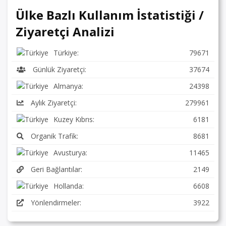
Ülke Bazlı Kullanım İstatistiği /
Ziyaretçi Analizi
Türkiye:
79671
Günlük Ziyaretçi:
37674
Almanya:
24398
Aylık Ziyaretçi:
279961
Kuzey Kıbrıs:
6181
Organik Trafik:
8681
Avusturya:
11465
Geri Bağlantılar:
2149
Hollanda:
6608
Yönlendirmeler:
3922