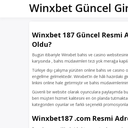
Skip
Winxbet Güncel Gir
to
content
Winxbet 187 Güncel Resmi Ad
Oldu?
Bugün itibariyle Winxbet bahis ve casino websitesini
karşısında , bahis müdavimleri tezi yok merağa kapıl
Türkiye dışı çalışma yürüten online bahis ve casino
engellme gelmektedir. Winxbet’in de hâli hazırdaki 
linkini online hale getirmiştir ve bahis müdavimlerini
Güvenli bir website olarak oyunculara paylaşımda bu
beri müşteri hizmet kalitesini en ön planda tutmakt
kategoriden oyunlar ve farklı seçenekli promosyonla
Winxbet187 .com Resmi Adre