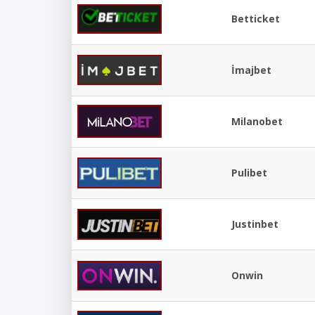
Betticket
İmajbet
Milanobet
Pulibet
Justinbet
Onwin