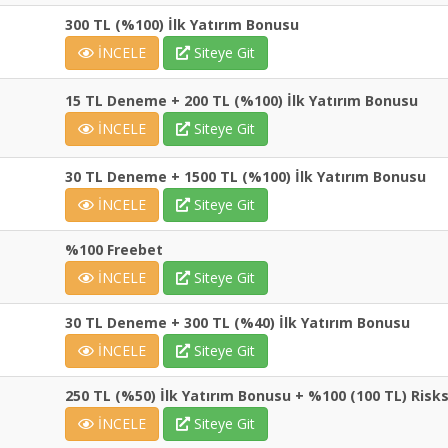
300 TL (%100) İlk Yatırım Bonusu
İNCELE
Siteye Git
15 TL Deneme + 200 TL (%100) İlk Yatırım Bonusu
İNCELE
Siteye Git
30 TL Deneme + 1500 TL (%100) İlk Yatırım Bonusu
İNCELE
Siteye Git
%100 Freebet
İNCELE
Siteye Git
30 TL Deneme + 300 TL (%40) İlk Yatırım Bonusu
İNCELE
Siteye Git
250 TL (%50) İlk Yatırım Bonusu + %100 (100 TL) Risks
İNCELE
Siteye Git