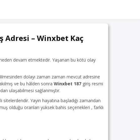
ş Adresi – Winxbet Kaç
rmeden devam etmektedir. Yaşanan bu kötü olay
e edilmesinden dolayı zaman zaman mevcut adresine
rakılmış ve bu hâlden sonra
Winxbet 187
giriş resmi
madan ulaşabilmesi sağlanmıştır.
 sitelerdendir. Yayın hayatına başladığı zamandan
uş olduğu oranları yüksek bahis seçenekleri , farklı