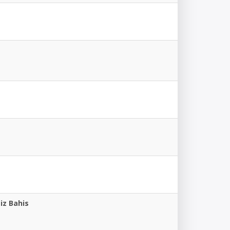
iz Bahis