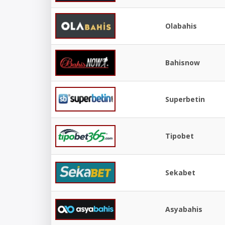
Olabahis
Bahisnow
Superbetin
Tipobet
Sekabet
Asyabahis