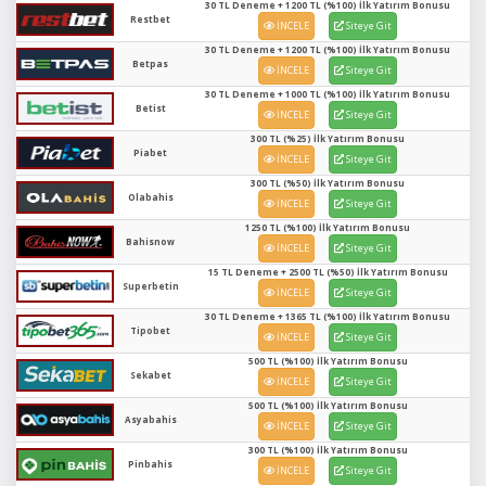
30 TL Deneme + 1200 TL (%100) İlk Yatırım Bonusu
Restbet
İNCELE
Siteye Git
30 TL Deneme + 1200 TL (%100) İlk Yatırım Bonusu
Betpas
İNCELE
Siteye Git
30 TL Deneme + 1000 TL (%100) İlk Yatırım Bonusu
Betist
İNCELE
Siteye Git
300 TL (%25) İlk Yatırım Bonusu
Piabet
İNCELE
Siteye Git
300 TL (%50) İlk Yatırım Bonusu
Olabahis
İNCELE
Siteye Git
1250 TL (%100) İlk Yatırım Bonusu
Bahisnow
İNCELE
Siteye Git
15 TL Deneme + 2500 TL (%50) İlk Yatırım Bonusu
Superbetin
İNCELE
Siteye Git
30 TL Deneme + 1365 TL (%100) İlk Yatırım Bonusu
Tipobet
İNCELE
Siteye Git
500 TL (%100) İlk Yatırım Bonusu
Sekabet
İNCELE
Siteye Git
500 TL (%100) İlk Yatırım Bonusu
Asyabahis
İNCELE
Siteye Git
300 TL (%100) İlk Yatırım Bonusu
Pinbahis
İNCELE
Siteye Git