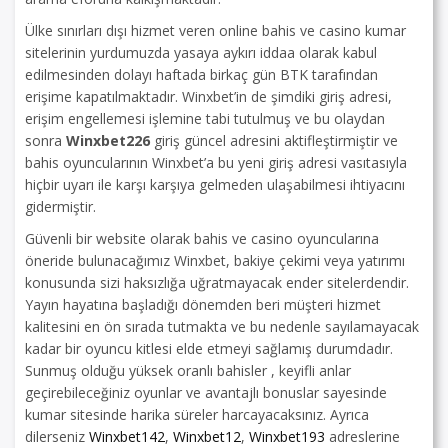
Ülke sınırları dışı hizmet veren online bahis ve casino kumar
sitelerinin yurdumuzda yasaya aykırı iddaa olarak kabul
edilmesinden dolayı haftada birkaç gün BTK tarafından
erişime kapatılmaktadır. Winxbet’in de şimdiki giriş adresi,
erişim engellemesi işlemine tabi tutulmuş ve bu olaydan
sonra
Winxbet226
giriş güncel adresini aktifleştirmiştir ve
bahis oyuncularının Winxbet’a bu yeni giriş adresi vasıtasıyla
hiçbir uyarı ile karşı karşıya gelmeden ulaşabilmesi ihtiyacını
gidermiştir.
Güvenli bir website olarak bahis ve casino oyuncularına
öneride bulunacağımız Winxbet, bakiye çekimi veya yatırımı
konusunda sizi haksızlığa uğratmayacak ender sitelerdendir.
Yayın hayatına başladığı dönemden beri müşteri hizmet
kalitesini en ön sırada tutmakta ve bu nedenle sayılamayacak
kadar bir oyuncu kitlesi elde etmeyi sağlamış durumdadır.
Sunmuş olduğu yüksek oranlı bahisler , keyifli anlar
geçirebileceğiniz oyunlar ve avantajlı bonuslar sayesinde
kumar sitesinde harika süreler harcayacaksınız. Ayrıca
dilerseniz
Winxbet142
,
Winxbet12
,
Winxbet193
adreslerine