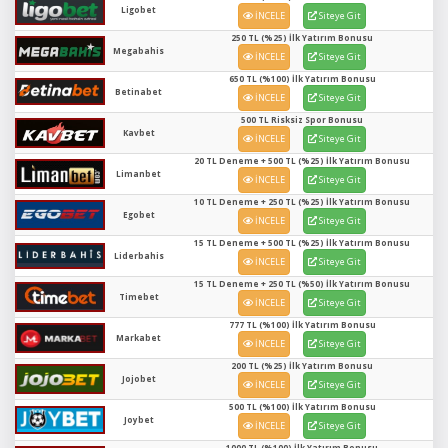
Ligobet
İNCELE
Siteye Git
250 TL (%25) İlk Yatırım Bonusu
Megabahis
İNCELE
Siteye Git
650 TL (%100) İlk Yatırım Bonusu
Betinabet
İNCELE
Siteye Git
500 TL Risksiz Spor Bonusu
Kavbet
İNCELE
Siteye Git
20 TL Deneme + 500 TL (%25) İlk Yatırım Bonusu
Limanbet
İNCELE
Siteye Git
10 TL Deneme + 250 TL (%25) İlk Yatırım Bonusu
Egobet
İNCELE
Siteye Git
15 TL Deneme + 500 TL (%25) İlk Yatırım Bonusu
Liderbahis
İNCELE
Siteye Git
15 TL Deneme + 250 TL (%50) İlk Yatırım Bonusu
Timebet
İNCELE
Siteye Git
777 TL (%100) İlk Yatırım Bonusu
Markabet
İNCELE
Siteye Git
200 TL (%25) İlk Yatırım Bonusu
Jojobet
İNCELE
Siteye Git
500 TL (%100) İlk Yatırım Bonusu
Joybet
İNCELE
Siteye Git
1000 TL (%100) İlk Yatırım Bonusu