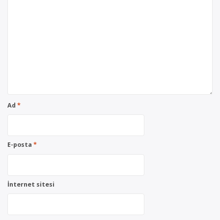
Ad
*
E-posta
*
İnternet sitesi