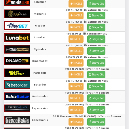
Bahislion
İNCELE
Siteye Git
200 TL (%100) İlk Yatırım Bonusu
Vipbahis
İNCELE
Siteye Git
500 TL (%100) İlk Yatırım Bonusu
Freybet
İNCELE
Siteye Git
100 TL (%25) İlk Yatırım Bonusu
Lunabet
İNCELE
Siteye Git
500 TL (%100) İlk Yatırım Bonusu
Ngsbahis
İNCELE
Siteye Git
1000 TL (%25) İlk Yatırım Bonusu
Dinamobet
İNCELE
Siteye Git
2000 TL (%200) İlk Yatırım Bonusu
Paribahis
İNCELE
Siteye Git
500 TL (%100) İlk Yatırım Bonusu
Betorder
İNCELE
Siteye Git
1000 TL (%100) İlk Yatırım Bonusu
Bahisbudur
İNCELE
Siteye Git
2000 TL (%100) İlk Yatırım Bonusu
Aspercasino
İNCELE
Siteye Git
30 TL Deneme + 23x444 TL (%100) İlk Yatırım Bonusu
Gencobahis
İNCELE
Siteye Git
1500 TL (%100) İlk Yatırım Bonusu