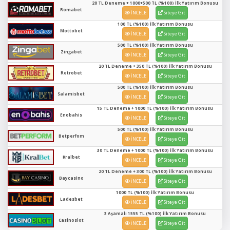
20 TL Deneme + 1000+500 TL (%100) İlk Yatırım Bonusu
Romabet
İNCELE
Siteye Git
100 TL (%100) İlk Yatırım Bonusu
Mottobet
İNCELE
Siteye Git
500 TL (%100) İlk Yatırım Bonusu
Zingabet
İNCELE
Siteye Git
20 TL Deneme + 350 TL (%100) İlk Yatırım Bonusu
Retrobet
İNCELE
Siteye Git
500 TL (%100) İlk Yatırım Bonusu
Salamisbet
İNCELE
Siteye Git
15 TL Deneme + 1000 TL (%100) İlk Yatırım Bonusu
Enobahis
İNCELE
Siteye Git
500 TL (%100) İlk Yatırım Bonusu
Betperfom
İNCELE
Siteye Git
30 TL Deneme + 1000 TL (%100) İlk Yatırım Bonusu
Kralbet
İNCELE
Siteye Git
20 TL Deneme + 300 TL (%100) İlk Yatırım Bonusu
Baycasino
İNCELE
Siteye Git
1000 TL (%100) İlk Yatırım Bonusu
Ladesbet
İNCELE
Siteye Git
3 Aşamalı 1555 TL (%100) İlk Yatırım Bonusu
Casinoslot
İNCELE
Siteye Git