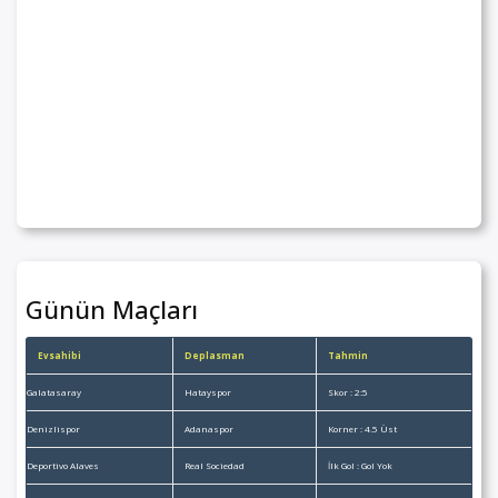
Günün Maçları
Evsahibi
Deplasman
Tahmin
Galatasaray
Hatayspor
Skor : 2:5
Denizlispor
Adanaspor
Korner : 4.5 Üst
Deportivo Alaves
Real Sociedad
İlk Gol : Gol Yok