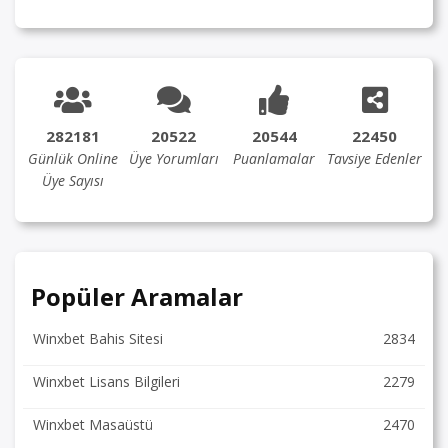
282181
20522
20544
22450
Günlük Online
Üye Yorumları
Puanlamalar
Tavsiye Edenler
Üye Sayısı
Popüler Aramalar
Winxbet Bahis Sitesi
2834
Winxbet Lisans Bilgileri
2279
Winxbet Masaüstü
2470