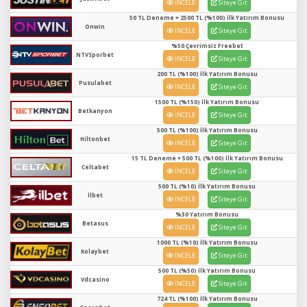
İNCELE
Siteye Git
50 TL Deneme + 2500 TL (%100) İlk Yatırım Bonusu
Onwin
İNCELE
Siteye Git
%50 Çevrimsiz Freebet
NTVSporbet
İNCELE
Siteye Git
200 TL (%100) İlk Yatırım Bonusu
Pusulabet
İNCELE
Siteye Git
1500 TL (%150) İlk Yatırım Bonusu
Betkanyon
İNCELE
Siteye Git
500 TL (%100) İlk Yatırım Bonusu
Hiltonbet
İNCELE
Siteye Git
15 TL Deneme + 500 TL (%100) İlk Yatırım Bonusu
Celtabet
İNCELE
Siteye Git
500 TL (%10) İlk Yatırım Bonusu
İlbet
İNCELE
Siteye Git
%30 Yatırım Bonusu
Betasus
İNCELE
Siteye Git
1000 TL (%10) İlk Yatırım Bonusu
Kolaybet
İNCELE
Siteye Git
500 TL (%50) İlk Yatırım Bonusu
Vdcasino
İNCELE
Siteye Git
724 TL (%100) İlk Yatırım Bonusu