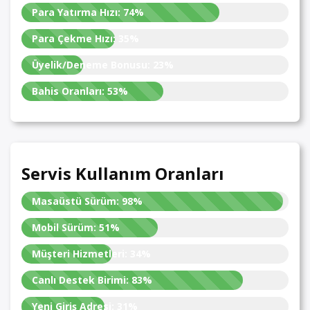
Para Yatırma Hızı:
74%
Para Çekme Hızı:
35%
Üyelik/Deneme Bonusu:
23%
Bahis Oranları:
53%
Servis Kullanım Oranları
Masaüstü Sürüm:
98%
Mobil Sürüm:
51%
Müşteri Hizmetleri:
34%
Canlı Destek Birimi:
83%
Yeni Giriş Adresi:
31%