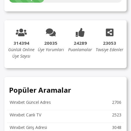
314394
20035
24289
23053
Günlük Online
Üye Yorumları
Puanlamalar
Tavsiye Edenler
Üye Sayısı
Popüler Aramalar
Winxbet Güncel Adres
2706
Winxbet Canlı TV
2523
Winxbet Giriş Adresi
3048