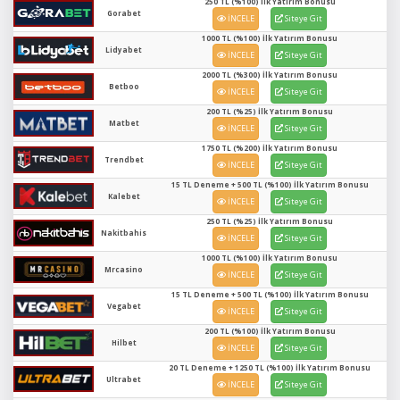
250 TL (%100) İlk Yatırım Bonusu
Gorabet
İNCELE
Siteye Git
1000 TL (%100) İlk Yatırım Bonusu
Lidyabet
İNCELE
Siteye Git
2000 TL (%300) İlk Yatırım Bonusu
Betboo
İNCELE
Siteye Git
200 TL (%25) İlk Yatırım Bonusu
Matbet
İNCELE
Siteye Git
1750 TL (%200) İlk Yatırım Bonusu
Trendbet
İNCELE
Siteye Git
15 TL Deneme + 500 TL (%100) İlk Yatırım Bonusu
Kalebet
İNCELE
Siteye Git
250 TL (%25) İlk Yatırım Bonusu
Nakitbahis
İNCELE
Siteye Git
1000 TL (%100) İlk Yatırım Bonusu
Mrcasino
İNCELE
Siteye Git
15 TL Deneme + 500 TL (%100) İlk Yatırım Bonusu
Vegabet
İNCELE
Siteye Git
200 TL (%100) İlk Yatırım Bonusu
Hilbet
İNCELE
Siteye Git
20 TL Deneme + 1250 TL (%100) İlk Yatırım Bonusu
Ultrabet
İNCELE
Siteye Git