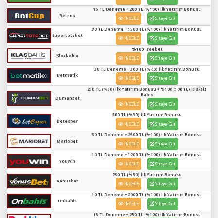
15 TL Deneme + 200 TL (%100) İlk Yatırım Bonusu
Betcup
İNCELE
Siteye Git
30 TL Deneme + 1500 TL (%100) İlk Yatırım Bonusu
Supertotobet
İNCELE
Siteye Git
%100 Freebet
Klasbahis
İNCELE
Siteye Git
30 TL Deneme + 300 TL (%40) İlk Yatırım Bonusu
Betmatik
İNCELE
Siteye Git
250 TL (%50) İlk Yatırım Bonusu + %100 (100 TL) Risksiz
Bahis
Dumanbet
İNCELE
Siteye Git
500 TL (%30) İlk Yatırım Bonusu
Betexper
İNCELE
Siteye Git
30 TL Deneme + 2500 TL (%100) İlk Yatırım Bonusu
Mariobet
İNCELE
Siteye Git
10 TL Deneme + 1200 TL (%100) İlk Yatırım Bonusu
Youwin
İNCELE
Siteye Git
250 TL (%50) İlk Yatırım Bonusu
Venusbet
İNCELE
Siteye Git
10 TL Deneme + 2000 TL (%100) İlk Yatırım Bonusu
Onbahis
İNCELE
Siteye Git
15 TL Deneme + 250 TL (%100) İlk Yatırım Bonusu