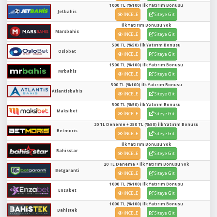
1000 TL (%100) İlk Yatırım Bonusu
Jetbahis
İNCELE
Siteye Git
İlk Yatırım Bonusu Yok
Marsbahis
İNCELE
Siteye Git
500 TL (%50) İlk Yatırım Bonusu
Oslobet
İNCELE
Siteye Git
1500 TL (%100) İlk Yatırım Bonusu
Mrbahis
İNCELE
Siteye Git
300 TL (%100) İlk Yatırım Bonusu
Atlantisbahis
İNCELE
Siteye Git
500 TL (%50) İlk Yatırım Bonusu
Maksibet
İNCELE
Siteye Git
20 TL Deneme + 250 TL (%50) İlk Yatırım Bonusu
Betmoris
İNCELE
Siteye Git
İlk Yatırım Bonusu Yok
Bahisstar
İNCELE
Siteye Git
20 TL Deneme + İlk Yatırım Bonusu Yok
Betgaranti
İNCELE
Siteye Git
1000 TL (%100) İlk Yatırım Bonusu
Enzabet
İNCELE
Siteye Git
1000 TL (%100) İlk Yatırım Bonusu
Bahistek
İNCELE
Siteye Git