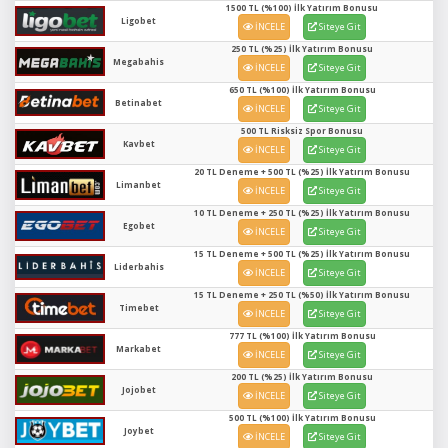
1500 TL (%100) İlk Yatırım Bonusu
Ligobet
İNCELE
Siteye Git
250 TL (%25) İlk Yatırım Bonusu
Megabahis
İNCELE
Siteye Git
650 TL (%100) İlk Yatırım Bonusu
Betinabet
İNCELE
Siteye Git
500 TL Risksiz Spor Bonusu
Kavbet
İNCELE
Siteye Git
20 TL Deneme + 500 TL (%25) İlk Yatırım Bonusu
Limanbet
İNCELE
Siteye Git
10 TL Deneme + 250 TL (%25) İlk Yatırım Bonusu
Egobet
İNCELE
Siteye Git
15 TL Deneme + 500 TL (%25) İlk Yatırım Bonusu
Liderbahis
İNCELE
Siteye Git
15 TL Deneme + 250 TL (%50) İlk Yatırım Bonusu
Timebet
İNCELE
Siteye Git
777 TL (%100) İlk Yatırım Bonusu
Markabet
İNCELE
Siteye Git
200 TL (%25) İlk Yatırım Bonusu
Jojobet
İNCELE
Siteye Git
500 TL (%100) İlk Yatırım Bonusu
Joybet
İNCELE
Siteye Git