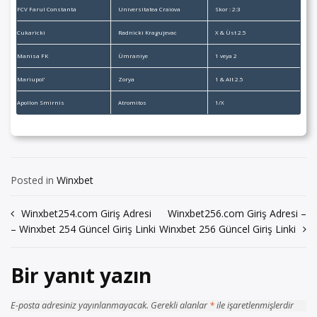
FCV Farul Constanta
Universitatea Craiova
Skor : 2:3
Cukaricki
Radnicki Kragujevac
X & Üst 2.5
Manisa FK
Ümraniye
1 veya 2
Mariupol’
Zorya
1 & Alt 2.5
Apollon Smirnis
Atromitos
1/X
Posted in
Winxbet
Yazı
Winxbet254.com Giriş Adresi
Winxbet256.com Giriş Adresi –
– Winxbet 254 Güncel Giriş Linki
Winxbet 256 Güncel Giriş Linki
gezinmesi
Bir yanıt yazın
E-posta adresiniz yayınlanmayacak.
Gerekli alanlar
*
ile işaretlenmişlerdir