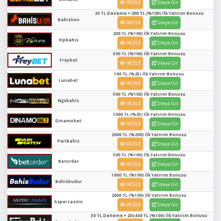
İNCELE
Siteye Git
20 TL Deneme + 200 TL (%100) İlk Yatırım Bonusu
Bahislion
İNCELE
Siteye Git
200 TL (%100) İlk Yatırım Bonusu
Vipbahis
İNCELE
Siteye Git
500 TL (%100) İlk Yatırım Bonusu
Freybet
İNCELE
Siteye Git
100 TL (%25) İlk Yatırım Bonusu
Lunabet
İNCELE
Siteye Git
500 TL (%100) İlk Yatırım Bonusu
Ngsbahis
İNCELE
Siteye Git
1000 TL (%25) İlk Yatırım Bonusu
Dinamobet
İNCELE
Siteye Git
2000 TL (%200) İlk Yatırım Bonusu
Paribahis
İNCELE
Siteye Git
500 TL (%100) İlk Yatırım Bonusu
Betorder
İNCELE
Siteye Git
1000 TL (%100) İlk Yatırım Bonusu
Bahisbudur
İNCELE
Siteye Git
2000 TL (%100) İlk Yatırım Bonusu
Aspercasino
İNCELE
Siteye Git
30 TL Deneme + 23x444 TL (%100) İlk Yatırım Bonusu