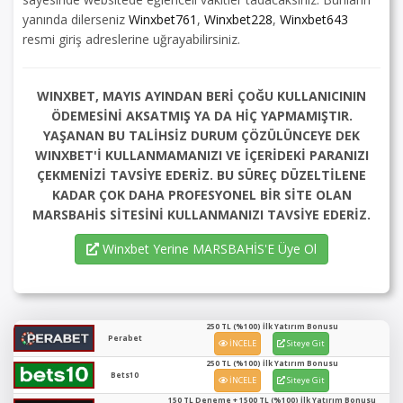
yanında dilerseniz
Winxbet761
,
Winxbet228
,
Winxbet643
resmi giriş adreslerine uğrayabilirsiniz.
WINXBET, MAYIS AYINDAN BERİ ÇOĞU KULLANICININ
ÖDEMESİNİ AKSATMIŞ YA DA HİÇ YAPMAMIŞTIR.
YAŞANAN BU TALİHSİZ DURUM ÇÖZÜLÜNCEYE DEK
WINXBET'İ KULLANMAMANIZI VE İÇERİDEKİ PARANIZI
ÇEKMENİZİ TAVSİYE EDERİZ. BU SÜREÇ DÜZELTİLENE
KADAR ÇOK DAHA PROFESYONEL BİR SİTE OLAN
MARSBAHİS SİTESİNİ KULLANMANIZI TAVSİYE EDERİZ.
Winxbet Yerine MARSBAHİS'E Üye Ol
250 TL (%100) İlk Yatırım Bonusu
Perabet
İNCELE
Siteye Git
250 TL (%100) İlk Yatırım Bonusu
Bets10
İNCELE
Siteye Git
150 TL Deneme + 1500 TL (%100) İlk Yatırım Bonusu