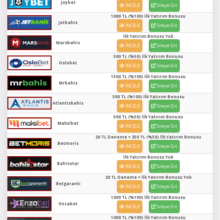
Joybet
İNCELE
Siteye Git
1000 TL (%100) İlk Yatırım Bonusu
Jetbahis
İNCELE
Siteye Git
İlk Yatırım Bonusu Yok
Marsbahis
İNCELE
Siteye Git
500 TL (%50) İlk Yatırım Bonusu
Oslobet
İNCELE
Siteye Git
1500 TL (%100) İlk Yatırım Bonusu
Mrbahis
İNCELE
Siteye Git
300 TL (%100) İlk Yatırım Bonusu
Atlantisbahis
İNCELE
Siteye Git
500 TL (%50) İlk Yatırım Bonusu
Maksibet
İNCELE
Siteye Git
20 TL Deneme + 250 TL (%50) İlk Yatırım Bonusu
Betmoris
İNCELE
Siteye Git
İlk Yatırım Bonusu Yok
Bahisstar
İNCELE
Siteye Git
20 TL Deneme + İlk Yatırım Bonusu Yok
Betgaranti
İNCELE
Siteye Git
1000 TL (%100) İlk Yatırım Bonusu
Enzabet
İNCELE
Siteye Git
1000 TL (%100) İlk Yatırım Bonusu