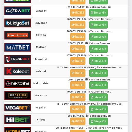
İNCELE
Siteye Git
250 TL (%100) İlk Yatırım Bonusu
Gorabet
İNCELE
Siteye Git
1000 TL (%100) İlk Yatırım Bonusu
Lidyabet
İNCELE
Siteye Git
2000 TL (%300) İlk Yatırım Bonusu
Betboo
İNCELE
Siteye Git
200 TL (%25) İlk Yatırım Bonusu
Matbet
İNCELE
Siteye Git
1750 TL (%200) İlk Yatırım Bonusu
Trendbet
İNCELE
Siteye Git
15 TL Deneme + 500 TL (%100) İlk Yatırım Bonusu
Kalebet
İNCELE
Siteye Git
250 TL (%25) İlk Yatırım Bonusu
Nakitbahis
İNCELE
Siteye Git
1000 TL (%100) İlk Yatırım Bonusu
Mrcasino
İNCELE
Siteye Git
15 TL Deneme + 500 TL (%100) İlk Yatırım Bonusu
Vegabet
İNCELE
Siteye Git
200 TL (%100) İlk Yatırım Bonusu
Hilbet
İNCELE
Siteye Git
20 TL Deneme + 1250 TL (%100) İlk Yatırım Bonusu
Ultrabet