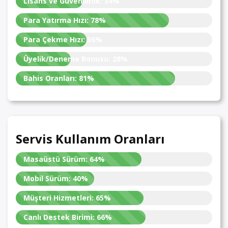
Lisans ve Güvenilirlik:
34%
Para Yatırma Hızı:
78%
Para Çekme Hızı:
36%
Üyelik/Deneme Bonusu:
28%
Bahis Oranları:
81%
Servis Kullanım Oranları
Masaüstü Sürüm:
64%
Mobil Sürüm:
40%
Müşteri Hizmetleri:
65%
Canlı Destek Birimi:
66%