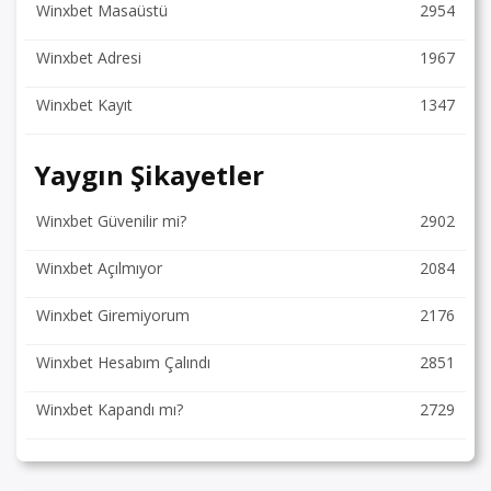
Winxbet Masaüstü
2954
Winxbet Adresi
1967
Winxbet Kayıt
1347
Yaygın Şikayetler
Winxbet Güvenilir mi?
2902
Winxbet Açılmıyor
2084
Winxbet Giremiyorum
2176
Winxbet Hesabım Çalındı
2851
Winxbet Kapandı mı?
2729