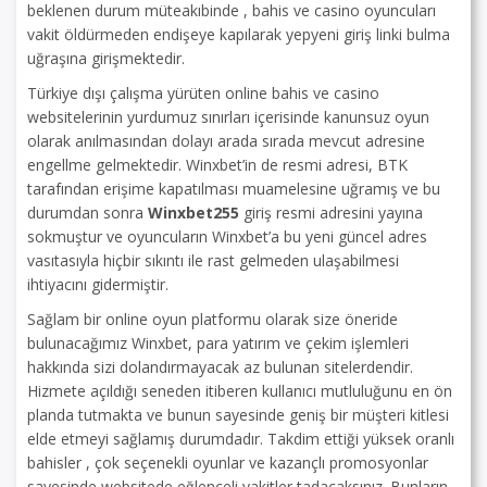
beklenen durum müteakıbinde , bahis ve casino oyuncuları
vakit öldürmeden endişeye kapılarak yepyeni giriş linki bulma
uğraşına girişmektedir.
Türkiye dışı çalışma yürüten online bahis ve casino
websitelerinin yurdumuz sınırları içerisinde kanunsuz oyun
olarak anılmasından dolayı arada sırada mevcut adresine
engellme gelmektedir. Winxbet’in de resmi adresi, BTK
tarafından erişime kapatılması muamelesine uğramış ve bu
durumdan sonra
Winxbet255
giriş resmi adresini yayına
sokmuştur ve oyuncuların Winxbet’a bu yeni güncel adres
vasıtasıyla hiçbir sıkıntı ile rast gelmeden ulaşabilmesi
ihtiyacını gidermiştir.
Sağlam bir online oyun platformu olarak size öneride
bulunacağımız Winxbet, para yatırım ve çekim işlemleri
hakkında sizi dolandırmayacak az bulunan sitelerdendir.
Hizmete açıldığı seneden itiberen kullanıcı mutluluğunu en ön
planda tutmakta ve bunun sayesinde geniş bir müşteri kitlesi
elde etmeyi sağlamış durumdadır. Takdim ettiği yüksek oranlı
bahisler , çok seçenekli oyunlar ve kazançlı promosyonlar
sayesinde websitede eğlenceli vakitler tadacaksınız. Bunların