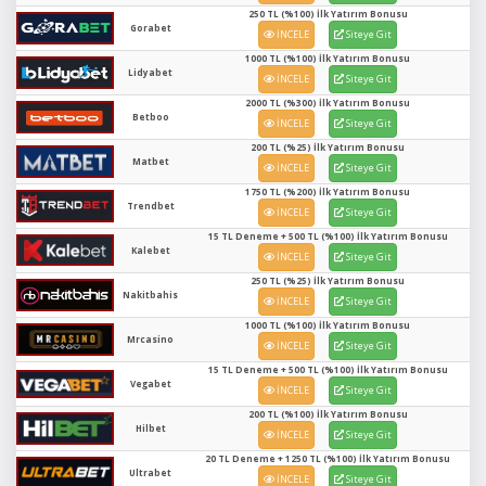
250 TL (%100) İlk Yatırım Bonusu
Gorabet
İNCELE
Siteye Git
1000 TL (%100) İlk Yatırım Bonusu
Lidyabet
İNCELE
Siteye Git
2000 TL (%300) İlk Yatırım Bonusu
Betboo
İNCELE
Siteye Git
200 TL (%25) İlk Yatırım Bonusu
Matbet
İNCELE
Siteye Git
1750 TL (%200) İlk Yatırım Bonusu
Trendbet
İNCELE
Siteye Git
15 TL Deneme + 500 TL (%100) İlk Yatırım Bonusu
Kalebet
İNCELE
Siteye Git
250 TL (%25) İlk Yatırım Bonusu
Nakitbahis
İNCELE
Siteye Git
1000 TL (%100) İlk Yatırım Bonusu
Mrcasino
İNCELE
Siteye Git
15 TL Deneme + 500 TL (%100) İlk Yatırım Bonusu
Vegabet
İNCELE
Siteye Git
200 TL (%100) İlk Yatırım Bonusu
Hilbet
İNCELE
Siteye Git
20 TL Deneme + 1250 TL (%100) İlk Yatırım Bonusu
Ultrabet
İNCELE
Siteye Git