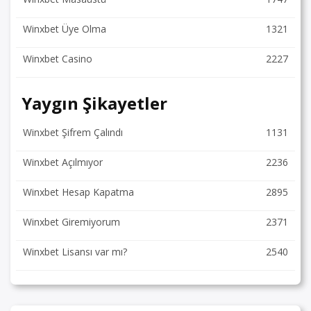
Winxbet Üye Olma
1321
Winxbet Casino
2227
Yaygın Şikayetler
Winxbet Şifrem Çalındı
1131
Winxbet Açılmıyor
2236
Winxbet Hesap Kapatma
2895
Winxbet Giremiyorum
2371
Winxbet Lisansı var mı?
2540