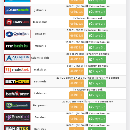
1000 TL (%100) İlk Yatırım Bonusu
Jetbahis
İNCELE
Siteye Git
İlk Yatırım Bonusu Yok
Marsbahis
İNCELE
Siteye Git
500 TL (%50) İlk Yatırım Bonusu
Oslobet
İNCELE
Siteye Git
1500 TL (%100) İlk Yatırım Bonusu
Mrbahis
İNCELE
Siteye Git
300 TL (%100) İlk Yatırım Bonusu
Atlantisbahis
İNCELE
Siteye Git
500 TL (%50) İlk Yatırım Bonusu
Maksibet
İNCELE
Siteye Git
20 TL Deneme + 250 TL (%50) İlk Yatırım Bonusu
Betmoris
İNCELE
Siteye Git
İlk Yatırım Bonusu Yok
Bahisstar
İNCELE
Siteye Git
20 TL Deneme + İlk Yatırım Bonusu Yok
Betgaranti
İNCELE
Siteye Git
1000 TL (%100) İlk Yatırım Bonusu
Enzabet
İNCELE
Siteye Git
1000 TL (%100) İlk Yatırım Bonusu
Bahistek