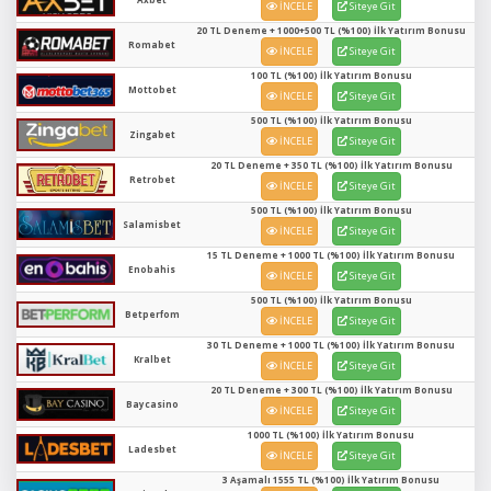
İNCELE
Siteye Git
20 TL Deneme + 1000+500 TL (%100) İlk Yatırım Bonusu
Romabet
İNCELE
Siteye Git
100 TL (%100) İlk Yatırım Bonusu
Mottobet
İNCELE
Siteye Git
500 TL (%100) İlk Yatırım Bonusu
Zingabet
İNCELE
Siteye Git
20 TL Deneme + 350 TL (%100) İlk Yatırım Bonusu
Retrobet
İNCELE
Siteye Git
500 TL (%100) İlk Yatırım Bonusu
Salamisbet
İNCELE
Siteye Git
15 TL Deneme + 1000 TL (%100) İlk Yatırım Bonusu
Enobahis
İNCELE
Siteye Git
500 TL (%100) İlk Yatırım Bonusu
Betperfom
İNCELE
Siteye Git
30 TL Deneme + 1000 TL (%100) İlk Yatırım Bonusu
Kralbet
İNCELE
Siteye Git
20 TL Deneme + 300 TL (%100) İlk Yatırım Bonusu
Baycasino
İNCELE
Siteye Git
1000 TL (%100) İlk Yatırım Bonusu
Ladesbet
İNCELE
Siteye Git
3 Aşamalı 1555 TL (%100) İlk Yatırım Bonusu