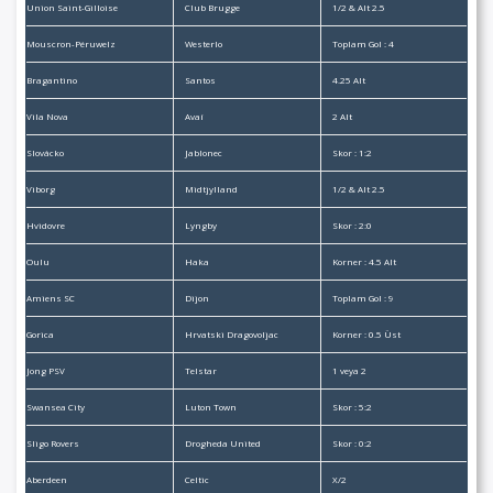
Union Saint-Gilloise
Club Brugge
1/2 & Alt 2.5
Mouscron-Péruwelz
Westerlo
Toplam Gol : 4
Bragantino
Santos
4.25 Alt
Vila Nova
Avaí
2 Alt
Slovácko
Jablonec
Skor : 1:2
Viborg
Midtjylland
1/2 & Alt 2.5
Hvidovre
Lyngby
Skor : 2:0
Oulu
Haka
Korner : 4.5 Alt
Amiens SC
Dijon
Toplam Gol : 9
Gorica
Hrvatski Dragovoljac
Korner : 0.5 Üst
Jong PSV
Telstar
1 veya 2
Swansea City
Luton Town
Skor : 5:2
Sligo Rovers
Drogheda United
Skor : 0:2
Aberdeen
Celtic
X/2