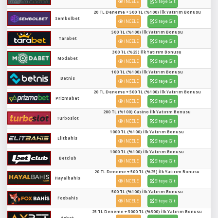
İNCELE
Siteye Git
20 TL Deneme + 500 TL (%100) İlk Yatırım Bonusu
Sembolbet
İNCELE
Siteye Git
500 TL (%100) İlk Yatırım Bonusu
Tarabet
İNCELE
Siteye Git
300 TL (%25) İlk Yatırım Bonusu
Modabet
İNCELE
Siteye Git
100 TL (%100) İlk Yatırım Bonusu
Betnis
İNCELE
Siteye Git
20 TL Deneme + 500 TL (%100) İlk Yatırım Bonusu
Prizmabet
İNCELE
Siteye Git
200 TL (%100) Casino İlk Yatırım Bonusu
Turboslot
İNCELE
Siteye Git
1000 TL (%100) İlk Yatırım Bonusu
Elitbahis
İNCELE
Siteye Git
1000 TL (%100) İlk Yatırım Bonusu
Betclub
İNCELE
Siteye Git
20 TL Deneme + 500 TL (%25) İlk Yatırım Bonusu
Hayalbahis
İNCELE
Siteye Git
500 TL (%100) İlk Yatırım Bonusu
Foxbahis
İNCELE
Siteye Git
25 TL Deneme + 3000 TL (%300) İlk Yatırım Bonusu
Axbet