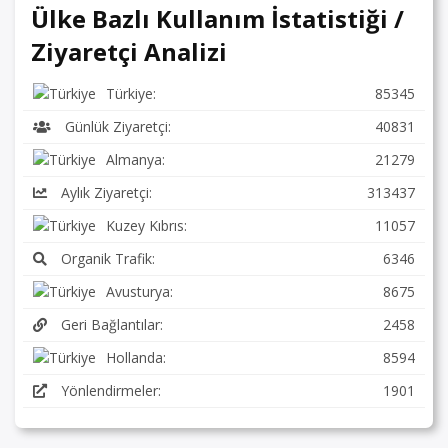
Ülke Bazlı Kullanım İstatistiği /
Ziyaretçi Analizi
Türkiye:
85345
Günlük Ziyaretçi:
40831
Almanya:
21279
Aylık Ziyaretçi:
313437
Kuzey Kıbrıs:
11057
Organik Trafik:
6346
Avusturya:
8675
Geri Bağlantılar:
2458
Hollanda:
8594
Yönlendirmeler:
1901