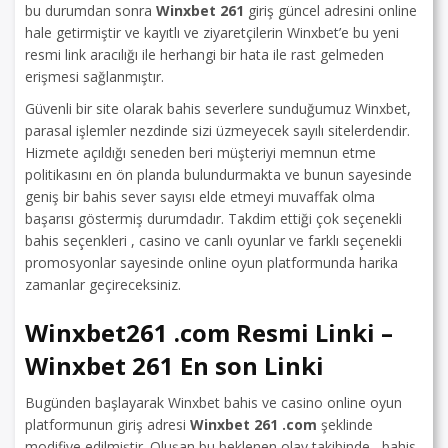
bu durumdan sonra
Winxbet 261
giriş güncel adresini online
hale getirmiştir ve kayıtlı ve ziyaretçilerin Winxbet’e bu yeni
resmi link aracılığı ile herhangi bir hata ile rast gelmeden
erişmesi sağlanmıştır.
Güvenli bir site olarak bahis severlere sunduğumuz Winxbet,
parasal işlemler nezdinde sizi üzmeyecek sayılı sitelerdendir.
Hizmete açıldığı seneden beri müşteriyi memnun etme
politikasını en ön planda bulundurmakta ve bunun sayesinde
geniş bir bahis sever sayısı elde etmeyi muvaffak olma
başarısı göstermiş durumdadır. Takdim ettiği çok seçenekli
bahis seçenkleri , casino ve canlı oyunlar ve farklı seçenekli
promosyonlar sayesinde online oyun platformunda harika
zamanlar geçireceksiniz.
Winxbet261 .com Resmi Linki –
Winxbet 261 En son Linki
Bugünden başlayarak Winxbet bahis ve casino online oyun
platformunun giriş adresi
Winxbet 261 .com
şeklinde
modifiye edilmiştir. Oluşan bu beklenen olay takibinde , bahis