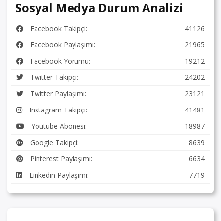
Sosyal Medya Durum Analizi
Facebook Takipçi:
41126
Facebook Paylaşımı:
21965
Facebook Yorumu:
19212
Twitter Takipçi:
24202
Twitter Paylaşımı:
23121
Instagram Takipçi:
41481
Youtube Abonesi:
18987
Google Takipçi:
8639
Pinterest Paylaşımı:
6634
Linkedin Paylaşımı:
7719