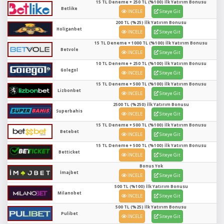
15 TL Deneme + 250 TL (%100) İlk Yatırım Bonusu
Betlike
İNCELE
Siteye Git
200 TL (%25) İlk Yatırım Bonusu
Holiganbet
İNCELE
Siteye Git
15 TL Deneme + 1000 TL (%100) İlk Yatırım Bonusu
Betvole
İNCELE
Siteye Git
10 TL Deneme + 250 TL (%100) İlk Yatırım Bonusu
Golegol
İNCELE
Siteye Git
15 TL Deneme + 500 TL (%100) İlk Yatırım Bonusu
Lizbonbet
İNCELE
Siteye Git
2500 TL (%250) İlk Yatırım Bonusu
Superbahis
İNCELE
Siteye Git
15 TL Deneme + 500 TL (%100) İlk Yatırım Bonusu
Betebet
İNCELE
Siteye Git
15 TL Deneme + 500 TL (%100) İlk Yatırım Bonusu
Betticket
İNCELE
Siteye Git
Bonus Yok
İmajbet
İNCELE
Siteye Git
500 TL (%100) İlk Yatırım Bonusu
Milanobet
İNCELE
Siteye Git
500 TL (%25) İlk Yatırım Bonusu
Pulibet
İNCELE
Siteye Git