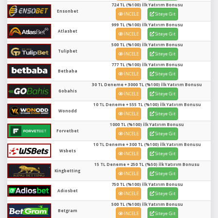
724 TL (%100) İlk Yatırım Bonusu
Ensonbet
İNCELE
Siteye Git
999 TL (%100) İlk Yatırım Bonusu
Atlasbet
İNCELE
Siteye Git
500 TL (%100) İlk Yatırım Bonusu
Tulipbet
İNCELE
Siteye Git
777 TL (%100) İlk Yatırım Bonusu
Betbaba
İNCELE
Siteye Git
30 TL Deneme + 3000 TL (%100) İlk Yatırım Bonusu
Gobahis
İNCELE
Siteye Git
10 TL Deneme + 555 TL (%100) İlk Yatırım Bonusu
Wonodd
İNCELE
Siteye Git
1000 TL (%100) İlk Yatırım Bonusu
Forvetbet
İNCELE
Siteye Git
10 TL Deneme + 300 TL (%100) İlk Yatırım Bonusu
Wsbets
İNCELE
Siteye Git
15 TL Deneme + 250 TL (%50) İlk Yatırım Bonusu
Kingbetting
İNCELE
Siteye Git
750 TL (%100) İlk Yatırım Bonusu
Adiosbet
İNCELE
Siteye Git
500 TL (%100) İlk Yatırım Bonusu
Betgram
İNCELE
Siteye Git