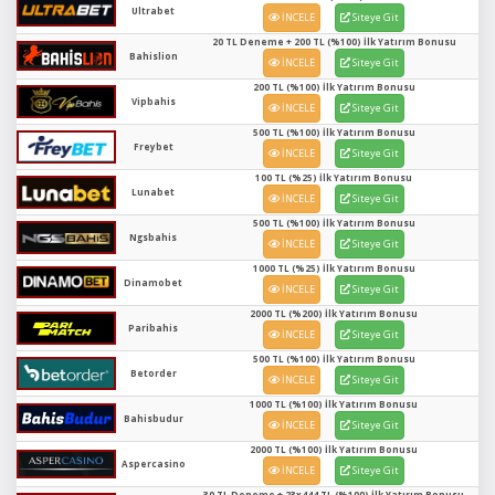
Ultrabet
İNCELE
Siteye Git
20 TL Deneme + 200 TL (%100) İlk Yatırım Bonusu
Bahislion
İNCELE
Siteye Git
200 TL (%100) İlk Yatırım Bonusu
Vipbahis
İNCELE
Siteye Git
500 TL (%100) İlk Yatırım Bonusu
Freybet
İNCELE
Siteye Git
100 TL (%25) İlk Yatırım Bonusu
Lunabet
İNCELE
Siteye Git
500 TL (%100) İlk Yatırım Bonusu
Ngsbahis
İNCELE
Siteye Git
1000 TL (%25) İlk Yatırım Bonusu
Dinamobet
İNCELE
Siteye Git
2000 TL (%200) İlk Yatırım Bonusu
Paribahis
İNCELE
Siteye Git
500 TL (%100) İlk Yatırım Bonusu
Betorder
İNCELE
Siteye Git
1000 TL (%100) İlk Yatırım Bonusu
Bahisbudur
İNCELE
Siteye Git
2000 TL (%100) İlk Yatırım Bonusu
Aspercasino
İNCELE
Siteye Git
30 TL Deneme + 23x444 TL (%100) İlk Yatırım Bonusu