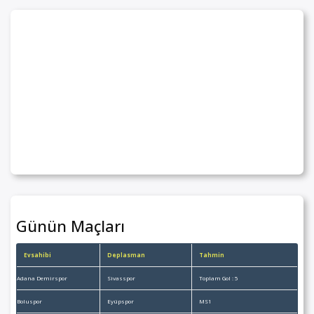
Günün Maçları
Evsahibi
Deplasman
Tahmin
Adana Demirspor
Sivasspor
Toplam Gol : 5
Boluspor
Eyüpspor
MS1