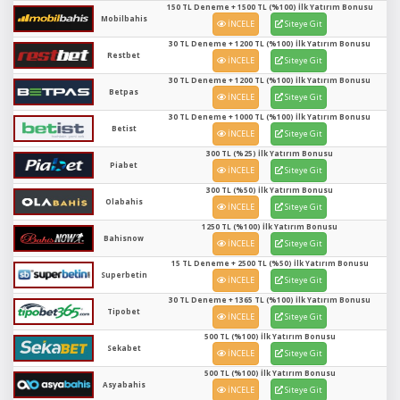
150 TL Deneme + 1500 TL (%100) İlk Yatırım Bonusu
Mobilbahis
İNCELE
Siteye Git
30 TL Deneme + 1200 TL (%100) İlk Yatırım Bonusu
Restbet
İNCELE
Siteye Git
30 TL Deneme + 1200 TL (%100) İlk Yatırım Bonusu
Betpas
İNCELE
Siteye Git
30 TL Deneme + 1000 TL (%100) İlk Yatırım Bonusu
Betist
İNCELE
Siteye Git
300 TL (%25) İlk Yatırım Bonusu
Piabet
İNCELE
Siteye Git
300 TL (%50) İlk Yatırım Bonusu
Olabahis
İNCELE
Siteye Git
1250 TL (%100) İlk Yatırım Bonusu
Bahisnow
İNCELE
Siteye Git
15 TL Deneme + 2500 TL (%50) İlk Yatırım Bonusu
Superbetin
İNCELE
Siteye Git
30 TL Deneme + 1365 TL (%100) İlk Yatırım Bonusu
Tipobet
İNCELE
Siteye Git
500 TL (%100) İlk Yatırım Bonusu
Sekabet
İNCELE
Siteye Git
500 TL (%100) İlk Yatırım Bonusu
Asyabahis
İNCELE
Siteye Git