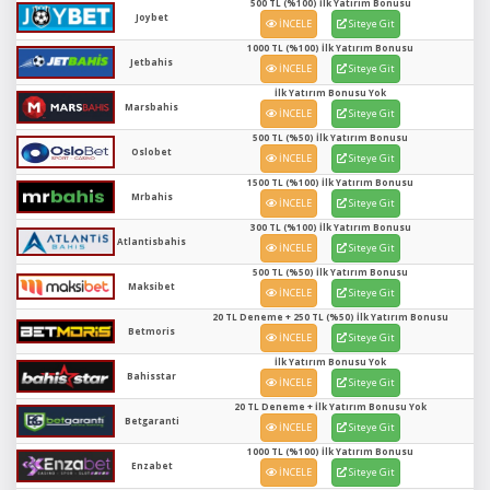
500 TL (%100) İlk Yatırım Bonusu
Joybet
İNCELE
Siteye Git
1000 TL (%100) İlk Yatırım Bonusu
Jetbahis
İNCELE
Siteye Git
İlk Yatırım Bonusu Yok
Marsbahis
İNCELE
Siteye Git
500 TL (%50) İlk Yatırım Bonusu
Oslobet
İNCELE
Siteye Git
1500 TL (%100) İlk Yatırım Bonusu
Mrbahis
İNCELE
Siteye Git
300 TL (%100) İlk Yatırım Bonusu
Atlantisbahis
İNCELE
Siteye Git
500 TL (%50) İlk Yatırım Bonusu
Maksibet
İNCELE
Siteye Git
20 TL Deneme + 250 TL (%50) İlk Yatırım Bonusu
Betmoris
İNCELE
Siteye Git
İlk Yatırım Bonusu Yok
Bahisstar
İNCELE
Siteye Git
20 TL Deneme + İlk Yatırım Bonusu Yok
Betgaranti
İNCELE
Siteye Git
1000 TL (%100) İlk Yatırım Bonusu
Enzabet
İNCELE
Siteye Git