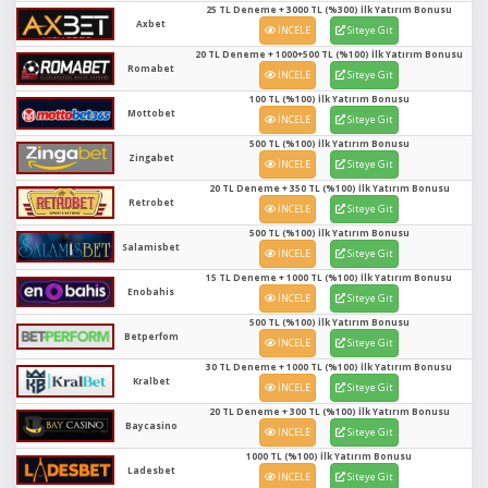
25 TL Deneme + 3000 TL (%300) İlk Yatırım Bonusu
Axbet
İNCELE
Siteye Git
20 TL Deneme + 1000+500 TL (%100) İlk Yatırım Bonusu
Romabet
İNCELE
Siteye Git
100 TL (%100) İlk Yatırım Bonusu
Mottobet
İNCELE
Siteye Git
500 TL (%100) İlk Yatırım Bonusu
Zingabet
İNCELE
Siteye Git
20 TL Deneme + 350 TL (%100) İlk Yatırım Bonusu
Retrobet
İNCELE
Siteye Git
500 TL (%100) İlk Yatırım Bonusu
Salamisbet
İNCELE
Siteye Git
15 TL Deneme + 1000 TL (%100) İlk Yatırım Bonusu
Enobahis
İNCELE
Siteye Git
500 TL (%100) İlk Yatırım Bonusu
Betperfom
İNCELE
Siteye Git
30 TL Deneme + 1000 TL (%100) İlk Yatırım Bonusu
Kralbet
İNCELE
Siteye Git
20 TL Deneme + 300 TL (%100) İlk Yatırım Bonusu
Baycasino
İNCELE
Siteye Git
1000 TL (%100) İlk Yatırım Bonusu
Ladesbet
İNCELE
Siteye Git