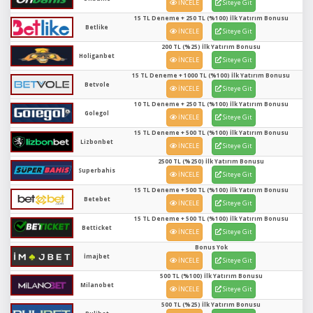
İNCELE
Siteye Git
15 TL Deneme + 250 TL (%100) İlk Yatırım Bonusu
Betlike
İNCELE
Siteye Git
200 TL (%25) İlk Yatırım Bonusu
Holiganbet
İNCELE
Siteye Git
15 TL Deneme + 1000 TL (%100) İlk Yatırım Bonusu
Betvole
İNCELE
Siteye Git
10 TL Deneme + 250 TL (%100) İlk Yatırım Bonusu
Golegol
İNCELE
Siteye Git
15 TL Deneme + 500 TL (%100) İlk Yatırım Bonusu
Lizbonbet
İNCELE
Siteye Git
2500 TL (%250) İlk Yatırım Bonusu
Superbahis
İNCELE
Siteye Git
15 TL Deneme + 500 TL (%100) İlk Yatırım Bonusu
Betebet
İNCELE
Siteye Git
15 TL Deneme + 500 TL (%100) İlk Yatırım Bonusu
Betticket
İNCELE
Siteye Git
Bonus Yok
İmajbet
İNCELE
Siteye Git
500 TL (%100) İlk Yatırım Bonusu
Milanobet
İNCELE
Siteye Git
500 TL (%25) İlk Yatırım Bonusu