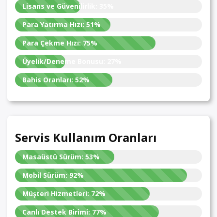
Lisans ve Güvenilirlik:
35%
Para Yatırma Hızı:
51%
Para Çekme Hızı:
75%
Üyelik/Deneme Bonusu:
27%
Bahis Oranları:
52%
Servis Kullanım Oranları
Masaüstü Sürüm:
53%
Mobil Sürüm:
92%
Müşteri Hizmetleri:
72%
Canlı Destek Birimi:
77%