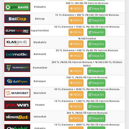
300 TL (%100) İlk Yatırım Bonusu
Pinbahis
İNCELE
Siteye Git
15 TL Deneme + 200 TL (%100) İlk Yatırım Bonusu
Betcup
İNCELE
Siteye Git
30 TL Deneme + 1500 TL (%100) İlk Yatırım Bonusu
Supertotobet
İNCELE
Siteye Git
%100 Freebet
Klasbahis
İNCELE
Siteye Git
30 TL Deneme + 300 TL (%40) İlk Yatırım Bonusu
Betmatik
İNCELE
Siteye Git
250 TL (%50) İlk Yatırım Bonusu + %100 (100 TL) Risksiz
Bahis
Dumanbet
İNCELE
Siteye Git
500 TL (%30) İlk Yatırım Bonusu
Betexper
İNCELE
Siteye Git
30 TL Deneme + 2500 TL (%100) İlk Yatırım Bonusu
Mariobet
İNCELE
Siteye Git
10 TL Deneme + 1200 TL (%100) İlk Yatırım Bonusu
Youwin
İNCELE
Siteye Git
250 TL (%50) İlk Yatırım Bonusu
Venusbet
İNCELE
Siteye Git
10 TL Deneme + 2000 TL (%100) İlk Yatırım Bonusu
Onbahis