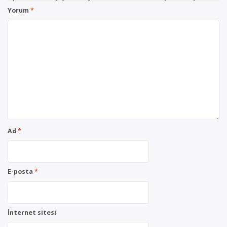
Yorum
*
Ad
*
E-posta
*
İnternet sitesi