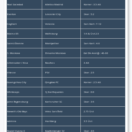
Real Sociedad
Atletico Madrid
Korner : 3.5 Alt
Everton
Leicester City
Skor : 5:2
Cagliari
Venezia
Sarı Kart : 7-12
Mainz 05
Wolfsburg
1/X & Üst 2.5
Saint-Étienne
Montpellier
Sarı Kart : 4-6
S. Moskova
Dinamo Moskova
Gol Dk Aralığı : 46-60
Ullensaker / Kisa
Raufoss
3 Alt
Vitesse
PSV
Skor : 2:5
Guangzhou City
Qingdao FC
Korner : 2.5 Alt
Whitecaps
SJ Earthquakes
Skor : 0:0
Jahn Regensburg
Karlsruher SC
Skor : 3:5
Newell’s Old Boys
Vélez Sarsfield
2.75 Üst
Admira
Hartberg
3.5 Üst
Rapid Viyana II
Kapfenberger SV
Skor : 4:5