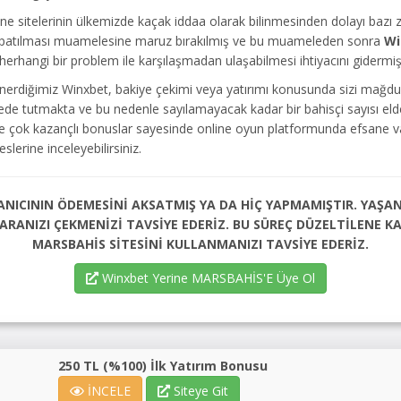
ne sitelerinin ülkemizde kaçak iddaa olarak bilinmesinden dolayı bazı 
kapatılması muamelesine maruz bırakılmış ve bu muameleden sonra
Wi
a herhangi bir problem ile karşılaşmadan ulaşabilmesi ihtiyacını gidermişt
a önerdiğimiz Winxbet, bakiye çekimi veya yatırımı konusunda sizi mağd
iyede tutmakta ve bu nedenle sayılamayacak kadar bir bahisçi sayısı el
ve çok kazançlı bonuslar sayesinde online oyun platformunda efsane va
slerine inceleyebilirsiniz.
ANICININ ÖDEMESİNİ AKSATMIŞ YA DA HİÇ YAPMAMIŞTIR. YAŞ
ARANIZI ÇEKMENİZİ TAVSİYE EDERİZ. BU SÜREÇ DÜZELTİLENE 
MARSBAHİS SİTESİNİ KULLANMANIZI TAVSİYE EDERİZ.
Winxbet Yerine MARSBAHİS'E Üye Ol
250 TL (%100) İlk Yatırım Bonusu
İNCELE
Siteye Git