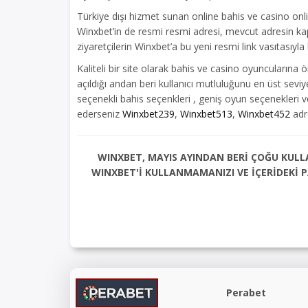
Türkiye dışı hizmet sunan online bahis ve casino onli
Winxbet’in de resmi resmi adresi, mevcut adresin 
ziyaretçilerin Winxbet’a bu yeni resmi link vasıtasıyl
Kaliteli bir site olarak bahis ve casino oyuncuların
açıldığı andan beri kullanıcı mutluluğunu en üst sev
seçenekli bahis seçenkleri , geniş oyun seçenekleri 
ederseniz
Winxbet239
,
Winxbet513
,
Winxbet452
adre
WINXBET, MAYIS AYINDAN BERİ ÇOĞU KULL
WINXBET'İ KULLANMAMANIZI VE İÇERİDEKİ P
Perabet