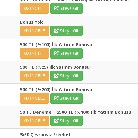
İNCELE
Siteye Git
Bonus Yok
İNCELE
Siteye Git
500 TL (%100) İlk Yatırım Bonusu
İNCELE
Siteye Git
500 TL (%25) İlk Yatırım Bonusu
İNCELE
Siteye Git
500 TL (%200) İlk Yatırım Bonusu
İNCELE
Siteye Git
50 TL Deneme + 2500 TL (%100) İlk Yatırım Bonusu
İNCELE
Siteye Git
%50 Çevrimsiz Freebet