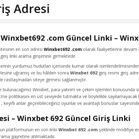
iş Adresi
– Winxbet692 .com Güncel Linki – Win
tesinin en son adresi
Winxbet692 .com
olarak faaliyetlerine devam
 giriş linki arama girişimine girmektedir.
elerinin yurdumuz hudutları içerisinde kumar olarak isimlendirilmesinden
lesine uğramış ve bu hâlden sonra
Winxbet 692
giriş resmi giriş adr
 ile rastlaşmadan siteye girmesi sağlanmıştır.
e bulunacağımız Winxbet, para yatırım ve çekim işlemleri konusunda si
tme politikasını en üst seviyede tutmakta ve böylelikle sayılamayacak k
, keyifli anlar geçirebileceğiniz oyunlar ve avantajlı bonuslar sayesind
i – Winxbet 692 Güncel Giriş Linki
yun platformunun en son linki
Winxbet 692 .com
şeklinde modifiye e
arama gayretine atılmaktadır.