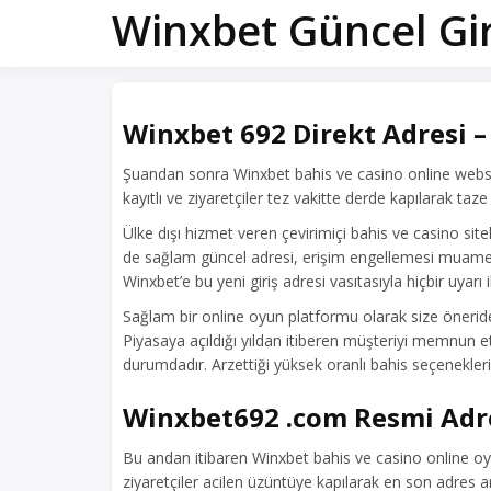
Skip
Winxbet Güncel Gir
to
content
Winxbet 692 Direkt Adresi 
Şuandan sonra Winxbet bahis ve casino online websi
kayıtlı ve ziyaretçiler tez vakitte derde kapılarak taze
Ülke dışı hizmet veren çevirimiçi bahis ve casino sit
de sağlam güncel adresi, erişim engellemesi muame
Winxbet’e bu yeni giriş adresi vasıtasıyla hiçbir uyarı
Sağlam bir online oyun platformu olarak size önerid
Piyasaya açıldığı yıldan itiberen müşteriyi memnun e
durumdadır. Arzettiği yüksek oranlı bahis seçenekleri 
Winxbet692 .com Resmi Adres
Bu andan itibaren Winxbet bahis ve casino online o
ziyaretçiler acilen üzüntüye kapılarak en son adres 