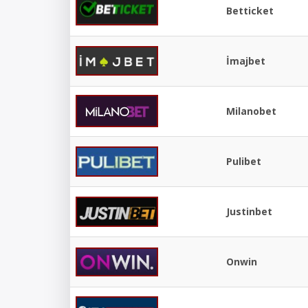
Betticket
İmajbet
Milanobet
Pulibet
Justinbet
Onwin