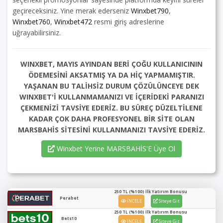
geçireceksiniz. Yine merak ederseniz
Winxbet790
,
Winxbet760
,
Winxbet472
resmi giriş adreslerine
uğrayabilirsiniz.
WINXBET, MAYIS AYINDAN BERİ ÇOĞU KULLANICININ
ÖDEMESİNİ AKSATMIŞ YA DA HİÇ YAPMAMIŞTIR.
YAŞANAN BU TALİHSİZ DURUM ÇÖZÜLÜNCEYE DEK
WINXBET'İ KULLANMAMANIZI VE İÇERİDEKİ PARANIZI
ÇEKMENİZİ TAVSİYE EDERİZ. BU SÜREÇ DÜZELTİLENE
KADAR ÇOK DAHA PROFESYONEL BİR SİTE OLAN
MARSBAHİS SİTESİNİ KULLANMANIZI TAVSİYE EDERİZ.
Winxbet Yerine MARSBAHİS'E Üye Ol
250 TL (%100) İlk Yatırım Bonusu
Perabet
İNCELE
Siteye Git
250 TL (%100) İlk Yatırım Bonusu
Bets10
İNCELE
Siteye Git