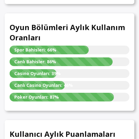
Oyun Bölümleri Aylık Kullanım
Oranları
Spor Bahisleri:
66%
Canlı Bahisler:
86%
Casino Oyunları:
39%
Canlı Casino Oyunları:
46%
Poker Oyunları:
87%
Kullanıcı Aylık Puanlamaları