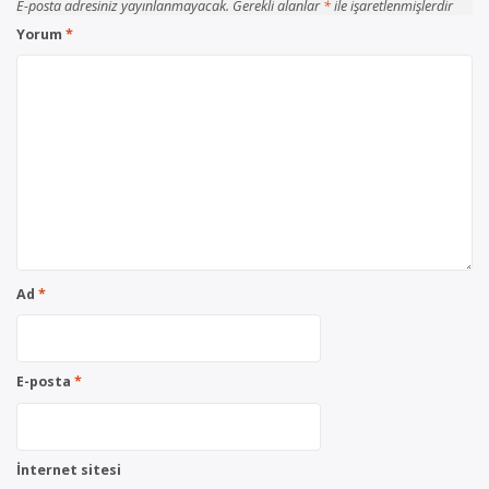
E-posta adresiniz yayınlanmayacak.
Gerekli alanlar
*
ile işaretlenmişlerdir
Yorum
*
Ad
*
E-posta
*
İnternet sitesi