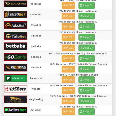
500 TL (%50) İlk Yatırım Bonusu
Vdcasino
İNCELE
Siteye Git
724 TL (%100) İlk Yatırım Bonusu
Ensonbet
İNCELE
Siteye Git
999 TL (%100) İlk Yatırım Bonusu
Atlasbet
İNCELE
Siteye Git
500 TL (%100) İlk Yatırım Bonusu
Tulipbet
İNCELE
Siteye Git
777 TL (%100) İlk Yatırım Bonusu
Betbaba
İNCELE
Siteye Git
30 TL Deneme + 3000 TL (%100) İlk Yatırım Bonusu
Gobahis
İNCELE
Siteye Git
10 TL Deneme + 555 TL (%100) İlk Yatırım Bonusu
Wonodd
İNCELE
Siteye Git
1000 TL (%100) İlk Yatırım Bonusu
Forvetbet
İNCELE
Siteye Git
10 TL Deneme + 300 TL (%100) İlk Yatırım Bonusu
Wsbets
İNCELE
Siteye Git
15 TL Deneme + 250 TL (%50) İlk Yatırım Bonusu
Kingbetting
İNCELE
Siteye Git
750 TL (%100) İlk Yatırım Bonusu
Adiosbet
İNCELE
Siteye Git