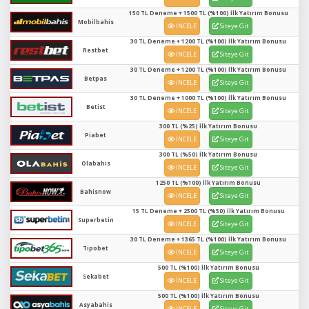
150 TL Deneme + 1500 TL (%100) İlk Yatırım Bonusu
Mobilbahis
İNCELE
Siteye Git
30 TL Deneme + 1200 TL (%100) İlk Yatırım Bonusu
Restbet
İNCELE
Siteye Git
30 TL Deneme + 1200 TL (%100) İlk Yatırım Bonusu
Betpas
İNCELE
Siteye Git
30 TL Deneme + 1000 TL (%100) İlk Yatırım Bonusu
Betist
İNCELE
Siteye Git
300 TL (%25) İlk Yatırım Bonusu
Piabet
İNCELE
Siteye Git
300 TL (%50) İlk Yatırım Bonusu
Olabahis
İNCELE
Siteye Git
1250 TL (%100) İlk Yatırım Bonusu
Bahisnow
İNCELE
Siteye Git
15 TL Deneme + 2500 TL (%50) İlk Yatırım Bonusu
Superbetin
İNCELE
Siteye Git
30 TL Deneme + 1365 TL (%100) İlk Yatırım Bonusu
Tipobet
İNCELE
Siteye Git
500 TL (%100) İlk Yatırım Bonusu
Sekabet
İNCELE
Siteye Git
500 TL (%100) İlk Yatırım Bonusu
Asyabahis
İNCELE
Siteye Git