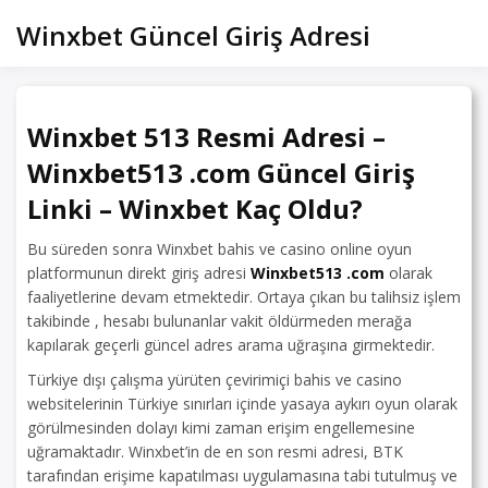
Skip
Winxbet Güncel Giriş Adresi
to
content
Winxbet 513 Resmi Adresi –
Winxbet513 .com Güncel Giriş
Linki – Winxbet Kaç Oldu?
Bu süreden sonra Winxbet bahis ve casino online oyun
platformunun direkt giriş adresi
Winxbet513 .com
olarak
faaliyetlerine devam etmektedir. Ortaya çıkan bu talihsiz işlem
takibinde , hesabı bulunanlar vakit öldürmeden merağa
kapılarak geçerli güncel adres arama uğraşına girmektedir.
Türkiye dışı çalışma yürüten çevirimiçi bahis ve casino
websitelerinin Türkiye sınırları içinde yasaya aykırı oyun olarak
görülmesinden dolayı kimi zaman erişim engellemesine
uğramaktadır. Winxbet’in de en son resmi adresi, BTK
tarafından erişime kapatılması uygulamasına tabi tutulmuş ve