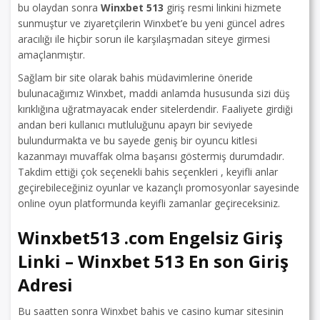
bu olaydan sonra
Winxbet 513
giriş resmi linkini hizmete
sunmuştur ve ziyaretçilerin Winxbet’e bu yeni güncel adres
aracılığı ile hiçbir sorun ile karşılaşmadan siteye girmesi
amaçlanmıştır.
Sağlam bir site olarak bahis müdavimlerine öneride
bulunacağımız Winxbet, maddi anlamda hususunda sizi düş
kırıklığına uğratmayacak ender sitelerdendir. Faaliyete girdiği
andan beri kullanıcı mutluluğunu apayrı bir seviyede
bulundurmakta ve bu sayede geniş bir oyuncu kitlesi
kazanmayı muvaffak olma başarısı göstermiş durumdadır.
Takdim ettiği çok seçenekli bahis seçenkleri , keyifli anlar
geçirebileceğiniz oyunlar ve kazançlı promosyonlar sayesinde
online oyun platformunda keyifli zamanlar geçireceksiniz.
Winxbet513 .com Engelsiz Giriş
Linki – Winxbet 513 En son Giriş
Adresi
Bu saatten sonra Winxbet bahis ve casino kumar sitesinin