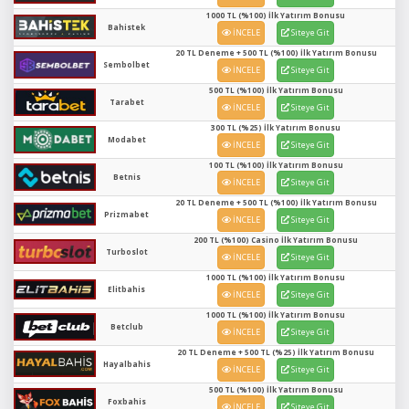
1000 TL (%100) İlk Yatırım Bonusu
Bahistek
İNCELE
Siteye Git
20 TL Deneme + 500 TL (%100) İlk Yatırım Bonusu
Sembolbet
İNCELE
Siteye Git
500 TL (%100) İlk Yatırım Bonusu
Tarabet
İNCELE
Siteye Git
300 TL (%25) İlk Yatırım Bonusu
Modabet
İNCELE
Siteye Git
100 TL (%100) İlk Yatırım Bonusu
Betnis
İNCELE
Siteye Git
20 TL Deneme + 500 TL (%100) İlk Yatırım Bonusu
Prizmabet
İNCELE
Siteye Git
200 TL (%100) Casino İlk Yatırım Bonusu
Turboslot
İNCELE
Siteye Git
1000 TL (%100) İlk Yatırım Bonusu
Elitbahis
İNCELE
Siteye Git
1000 TL (%100) İlk Yatırım Bonusu
Betclub
İNCELE
Siteye Git
20 TL Deneme + 500 TL (%25) İlk Yatırım Bonusu
Hayalbahis
İNCELE
Siteye Git
500 TL (%100) İlk Yatırım Bonusu
Foxbahis
İNCELE
Siteye Git