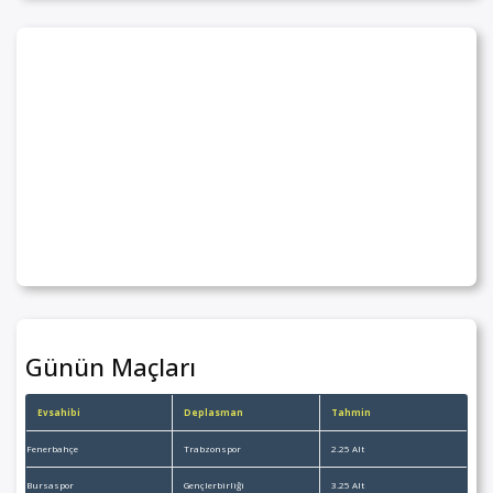
Günün Maçları
Evsahibi
Deplasman
Tahmin
Fenerbahçe
Trabzonspor
2.25 Alt
Bursaspor
Gençlerbirliği
3.25 Alt