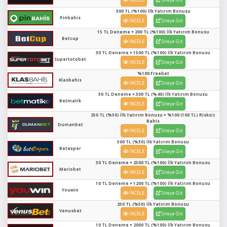
300 TL (%100) İlk Yatırım Bonusu
Pinbahis
İNCELE
Siteye Git
15 TL Deneme + 200 TL (%100) İlk Yatırım Bonusu
Betcup
İNCELE
Siteye Git
30 TL Deneme + 1500 TL (%100) İlk Yatırım Bonusu
Supertotobet
İNCELE
Siteye Git
%100 Freebet
Klasbahis
İNCELE
Siteye Git
30 TL Deneme + 300 TL (%40) İlk Yatırım Bonusu
Betmatik
İNCELE
Siteye Git
250 TL (%50) İlk Yatırım Bonusu + %100 (100 TL) Risksiz
Bahis
Dumanbet
İNCELE
Siteye Git
500 TL (%30) İlk Yatırım Bonusu
Betexper
İNCELE
Siteye Git
30 TL Deneme + 2500 TL (%100) İlk Yatırım Bonusu
Mariobet
İNCELE
Siteye Git
10 TL Deneme + 1200 TL (%100) İlk Yatırım Bonusu
Youwin
İNCELE
Siteye Git
250 TL (%50) İlk Yatırım Bonusu
Venusbet
İNCELE
Siteye Git
10 TL Deneme + 2000 TL (%100) İlk Yatırım Bonusu