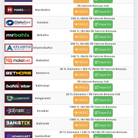
İlk Yatırım Bonusu Yok
Marsbahis
İNCELE
Siteye Git
500 TL (%50) İlk Yatırım Bonusu
Oslobet
İNCELE
Siteye Git
1500 TL (%100) İlk Yatırım Bonusu
Mrbahis
İNCELE
Siteye Git
300 TL (%100) İlk Yatırım Bonusu
Atlantisbahis
İNCELE
Siteye Git
500 TL (%50) İlk Yatırım Bonusu
Maksibet
İNCELE
Siteye Git
20 TL Deneme + 250 TL (%50) İlk Yatırım Bonusu
Betmoris
İNCELE
Siteye Git
İlk Yatırım Bonusu Yok
Bahisstar
İNCELE
Siteye Git
20 TL Deneme + İlk Yatırım Bonusu Yok
Betgaranti
İNCELE
Siteye Git
1000 TL (%100) İlk Yatırım Bonusu
Enzabet
İNCELE
Siteye Git
1000 TL (%100) İlk Yatırım Bonusu
Bahistek
İNCELE
Siteye Git
20 TL Deneme + 500 TL (%100) İlk Yatırım Bonusu
Sembolbet
İNCELE
Siteye Git