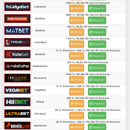
1000 TL (%100) İlk Yatırım Bonusu
Lidyabet
İNCELE
Siteye Git
2000 TL (%300) İlk Yatırım Bonusu
Betboo
İNCELE
Siteye Git
200 TL (%25) İlk Yatırım Bonusu
Matbet
İNCELE
Siteye Git
1750 TL (%200) İlk Yatırım Bonusu
Trendbet
İNCELE
Siteye Git
15 TL Deneme + 500 TL (%100) İlk Yatırım Bonusu
Kalebet
İNCELE
Siteye Git
250 TL (%25) İlk Yatırım Bonusu
Nakitbahis
İNCELE
Siteye Git
1000 TL (%100) İlk Yatırım Bonusu
Mrcasino
İNCELE
Siteye Git
15 TL Deneme + 500 TL (%100) İlk Yatırım Bonusu
Vegabet
İNCELE
Siteye Git
200 TL (%100) İlk Yatırım Bonusu
Hilbet
İNCELE
Siteye Git
20 TL Deneme + 1250 TL (%100) İlk Yatırım Bonusu
Ultrabet
İNCELE
Siteye Git
20 TL Deneme + 200 TL (%100) İlk Yatırım Bonusu
Bahislion
İNCELE
Siteye Git