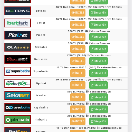
İNCELE
Siteye Git
30 TL Deneme + 1200 TL (%100) İlk Yatırım Bonusu
Betpas
İNCELE
Siteye Git
30 TL Deneme + 1000 TL (%100) İlk Yatırım Bonusu
Betist
İNCELE
Siteye Git
300 TL (%25) İlk Yatırım Bonusu
Piabet
İNCELE
Siteye Git
300 TL (%50) İlk Yatırım Bonusu
Olabahis
İNCELE
Siteye Git
1250 TL (%100) İlk Yatırım Bonusu
Bahisnow
İNCELE
Siteye Git
15 TL Deneme + 2500 TL (%50) İlk Yatırım Bonusu
Superbetin
İNCELE
Siteye Git
30 TL Deneme + 1365 TL (%100) İlk Yatırım Bonusu
Tipobet
İNCELE
Siteye Git
500 TL (%100) İlk Yatırım Bonusu
Sekabet
İNCELE
Siteye Git
500 TL (%100) İlk Yatırım Bonusu
Asyabahis
İNCELE
Siteye Git
300 TL (%100) İlk Yatırım Bonusu
Pinbahis
İNCELE
Siteye Git
15 TL Deneme + 200 TL (%100) İlk Yatırım Bonusu
Betcup