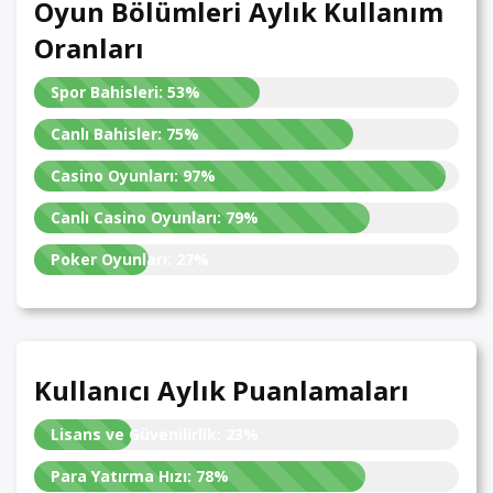
Oyun Bölümleri Aylık Kullanım
Oranları
Spor Bahisleri:
53%
Canlı Bahisler:
75%
Casino Oyunları:
97%
Canlı Casino Oyunları:
79%
Poker Oyunları:
27%
Kullanıcı Aylık Puanlamaları
Lisans ve Güvenilirlik:
23%
Para Yatırma Hızı:
78%