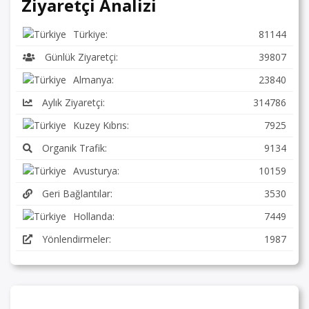
Ziyaretçi Analizi
Türkiye:
81144
Günlük Ziyaretçi:
39807
Almanya:
23840
Aylık Ziyaretçi:
314786
Kuzey Kıbrıs:
7925
Organik Trafik:
9134
Avusturya:
10159
Geri Bağlantılar:
3530
Hollanda:
7449
Yönlendirmeler:
1987