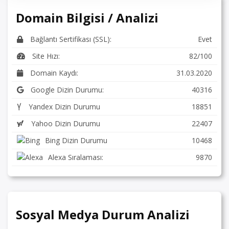
Domain Bilgisi / Analizi
Bağlantı Sertifikası (SSL):
Evet
Site Hızı:
82/100
Domain Kaydı:
31.03.2020
Google Dizin Durumu:
40316
Yandex Dizin Durumu
18851
Yahoo Dizin Durumu
22407
Bing Dizin Durumu
10468
Alexa Sıralaması:
9870
Sosyal Medya Durum Analizi