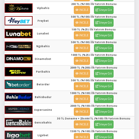
200 TL (%100) İlk Yatırım Bonusu
Vipbahis
İNCELE
Siteye Git
500 TL (%100) İlk Yatırım Bonusu
Freybet
İNCELE
Siteye Git
100 TL (%25) İlk Yatırım Bonusu
Lunabet
İNCELE
Siteye Git
500 TL (%100) İlk Yatırım Bonusu
Ngsbahis
İNCELE
Siteye Git
1000 TL (%25) İlk Yatırım Bonusu
Dinamobet
İNCELE
Siteye Git
2000 TL (%200) İlk Yatırım Bonusu
Paribahis
İNCELE
Siteye Git
500 TL (%100) İlk Yatırım Bonusu
Betorder
İNCELE
Siteye Git
1000 TL (%100) İlk Yatırım Bonusu
Bahisbudur
İNCELE
Siteye Git
2000 TL (%100) İlk Yatırım Bonusu
Aspercasino
İNCELE
Siteye Git
30 TL Deneme + 23x444 TL (%100) İlk Yatırım Bonusu
Gencobahis
İNCELE
Siteye Git
1500 TL (%100) İlk Yatırım Bonusu
Ligobet
İNCELE
Siteye Git