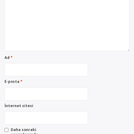
Ad
*
E-posta
*
İnternet sitesi
Daha sonraki