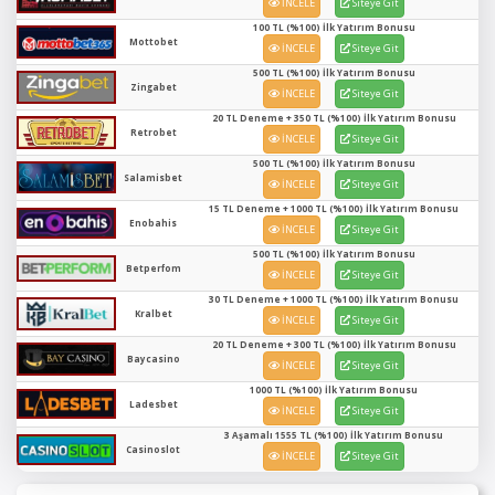
İNCELE
Siteye Git
100 TL (%100) İlk Yatırım Bonusu
Mottobet
İNCELE
Siteye Git
500 TL (%100) İlk Yatırım Bonusu
Zingabet
İNCELE
Siteye Git
20 TL Deneme + 350 TL (%100) İlk Yatırım Bonusu
Retrobet
İNCELE
Siteye Git
500 TL (%100) İlk Yatırım Bonusu
Salamisbet
İNCELE
Siteye Git
15 TL Deneme + 1000 TL (%100) İlk Yatırım Bonusu
Enobahis
İNCELE
Siteye Git
500 TL (%100) İlk Yatırım Bonusu
Betperfom
İNCELE
Siteye Git
30 TL Deneme + 1000 TL (%100) İlk Yatırım Bonusu
Kralbet
İNCELE
Siteye Git
20 TL Deneme + 300 TL (%100) İlk Yatırım Bonusu
Baycasino
İNCELE
Siteye Git
1000 TL (%100) İlk Yatırım Bonusu
Ladesbet
İNCELE
Siteye Git
3 Aşamalı 1555 TL (%100) İlk Yatırım Bonusu
Casinoslot
İNCELE
Siteye Git