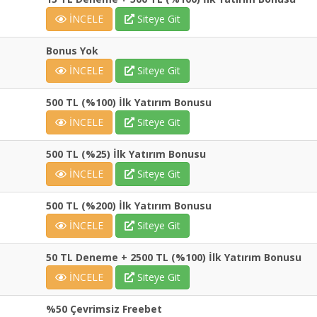
İNCELE
Siteye Git
Bonus Yok
İNCELE
Siteye Git
500 TL (%100) İlk Yatırım Bonusu
İNCELE
Siteye Git
500 TL (%25) İlk Yatırım Bonusu
İNCELE
Siteye Git
500 TL (%200) İlk Yatırım Bonusu
İNCELE
Siteye Git
50 TL Deneme + 2500 TL (%100) İlk Yatırım Bonusu
İNCELE
Siteye Git
%50 Çevrimsiz Freebet