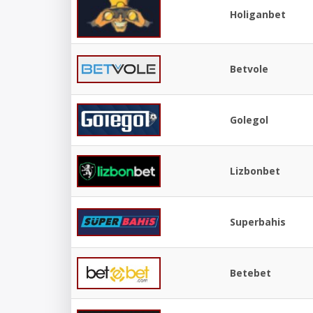
Holiganbet
Betvole
Golegol
Lizbonbet
Superbahis
Betebet