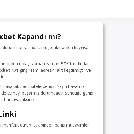
nxbet Kapandı mı?
ü durum sonrasında , müşteriler acilen kaygıya
e edilmesinden dolayı zaman zaman BTK tarafından
xbet 471
giriş resmi adresini aktifleştirmiştir ve
ir.
ratmayacak nadir sitelerdendir. Yayın hayatına
i elde etmeyi başarmış durumdadır. Sunduğu geniş
er harcayacaksınız.
Linki
u münferit durum takibinde , bahis müdavimleri