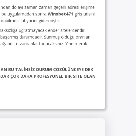
asından dolayı zaman zaman geçerli adresi erişime
 ve bu uygulamadan sonra
Winxbet471
giriş urlsini
rabilmesi ihtiyacını gidermiştir.
haksızlığa uğratmayacak ender sitelerdendir.
yı başarmış durumdadır. Sunmuş olduğu oranları
e olağanüstü zamanlar tadacaksınız. Yine merak
ANAN BU TALİHSİZ DURUM ÇÖZÜLÜNCEYE DEK
KADAR ÇOK DAHA PROFESYONEL BİR SİTE OLAN