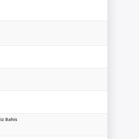
iz Bahis