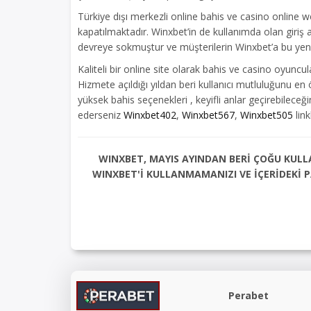
Türkiye dışı merkezli online bahis ve casino online
kapatılmaktadır. Winxbet’in de kullanımda olan gir
devreye sokmuştur ve müşterilerin Winxbet’a bu yeni gi
Kaliteli bir online site olarak bahis ve casino oyun
Hizmete açıldığı yıldan beri kullanıcı mutluluğunu 
yüksek bahis seçenekleri , keyifli anlar geçirebilec
ederseniz
Winxbet402
,
Winxbet567
,
Winxbet505
link
WINXBET, MAYIS AYINDAN BERİ ÇOĞU KULL
WINXBET'İ KULLANMAMANIZI VE İÇERİDEKİ P
Perabet