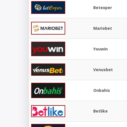
Betexper
Mariobet
Youwin
Venusbet
Onbahis
Betlike