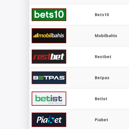
Bets10
Mobilbahis
Restbet
Betpas
Betist
Piabet