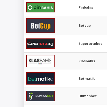
Pinbahis
Betcup
Supertotobet
Klasbahis
Betmatik
Dumanbet