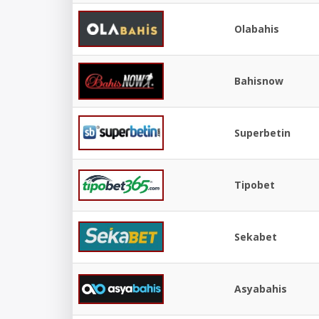
Olabahis
Bahisnow
Superbetin
Tipobet
Sekabet
Asyabahis