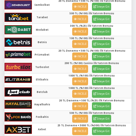
20 TL Deneme + 500 TL (%100) İlk Yatırım Bonusu
Sembolbet
İNCELE
Siteye Git
500 TL (%100) İlk Yatırım Bonusu
Tarabet
İNCELE
Siteye Git
300 TL (%25) İlk Yatırım Bonusu
Modabet
İNCELE
Siteye Git
100 TL (%100) İlk Yatırım Bonusu
Betnis
İNCELE
Siteye Git
20 TL Deneme + 500 TL (%100) İlk Yatırım Bonusu
Prizmabet
İNCELE
Siteye Git
200 TL (%100) Casino İlk Yatırım Bonusu
Turboslot
İNCELE
Siteye Git
1000 TL (%100) İlk Yatırım Bonusu
Elitbahis
İNCELE
Siteye Git
1000 TL (%100) İlk Yatırım Bonusu
Betclub
İNCELE
Siteye Git
20 TL Deneme + 500 TL (%25) İlk Yatırım Bonusu
Hayalbahis
İNCELE
Siteye Git
500 TL (%100) İlk Yatırım Bonusu
Foxbahis
İNCELE
Siteye Git
25 TL Deneme + 3000 TL (%300) İlk Yatırım Bonusu
Axbet
İNCELE
Siteye Git