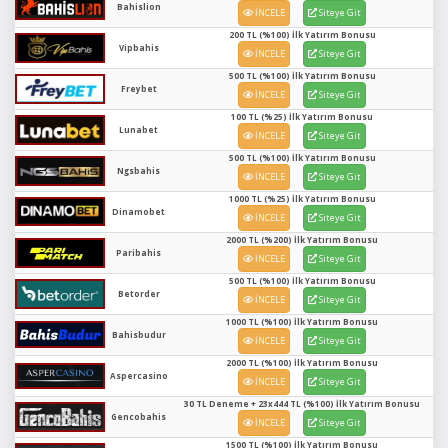
Bahislion
İNCELE
Siteye Git
200 TL (%100) İlk Yatırım Bonusu
Vipbahis
İNCELE
Siteye Git
500 TL (%100) İlk Yatırım Bonusu
Freybet
İNCELE
Siteye Git
100 TL (%25) İlk Yatırım Bonusu
Lunabet
İNCELE
Siteye Git
500 TL (%100) İlk Yatırım Bonusu
Ngsbahis
İNCELE
Siteye Git
1000 TL (%25) İlk Yatırım Bonusu
Dinamobet
İNCELE
Siteye Git
2000 TL (%200) İlk Yatırım Bonusu
Paribahis
İNCELE
Siteye Git
500 TL (%100) İlk Yatırım Bonusu
Betorder
İNCELE
Siteye Git
1000 TL (%100) İlk Yatırım Bonusu
Bahisbudur
İNCELE
Siteye Git
2000 TL (%100) İlk Yatırım Bonusu
Aspercasino
İNCELE
Siteye Git
30 TL Deneme + 23x444 TL (%100) İlk Yatırım Bonusu
Gencobahis
İNCELE
Siteye Git
1500 TL (%100) İlk Yatırım Bonusu