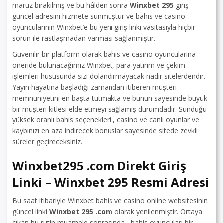
maruz bırakılmış ve bu hâlden sonra
Winxbet 295
giriş
güncel adresini hizmete sunmuştur ve bahis ve casino
oyuncularının Winxbet’e bu yeni giriş linki vasıtasıyla hiçbir
sorun ile rastlaşmadan varması sağlanmıştır.
Güvenilir bir platform olarak bahis ve casino oyuncularına
öneride bulunacağımız Winxbet, para yatırım ve çekim
işlemleri hususunda sizi dolandırmayacak nadir sitelerdendir.
Yayın hayatına başladığı zamandan itiberen müşteri
memnuniyetini en başta tutmakta ve bunun sayesinde büyük
bir müşteri kitlesi elde etmeyi sağlamış durumdadır. Sunduğu
yüksek oranlı bahis seçenekleri , casino ve canlı oyunlar ve
kaybınızı en aza indirecek bonuslar sayesinde sitede zevkli
süreler geçireceksiniz.
Winxbet295 .com Direkt Giriş
Linki – Winxbet 295 Resmi Adresi
Bu saat itibariyle Winxbet bahis ve casino online websitesinin
güncel linki
Winxbet 295 .com
olarak yenilenmiştir. Ortaya
çıkan bu rutin muamele sonrasında , bahis oyuncuları bir