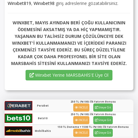
Winxbet819
,
Winxbet98
giriş adreslerine gözatabilirsiniz.
WINXBET, MAYIS AYINDAN BERİ ÇOĞU KULLANICININ
ÖDEMESİNİ AKSATMIŞ YA DA HİÇ YAPMAMIŞTIR.
YAŞANAN BU TALİHSİZ DURUM ÇÖZÜLÜNCEYE DEK
WINXBET'İ KULLANMAMANIZI VE İÇERİDEKİ PARANIZI
ÇEKMENİZİ TAVSİYE EDERİZ. BU SÜREÇ DÜZELTİLENE
KADAR ÇOK DAHA PROFESYONEL BİR SİTE OLAN
MARSBAHİS SİTESİNİ KULLANMANIZI TAVSİYE EDERİZ.
Winxbet Yerine MARSBAHİS'E Üye Ol
250 TL (%100) İlk Yatırım Bonusu
Perabet
İNCELE
Siteye Git
250 TL (%100) İlk Yatırım Bonusu
Bets10
İNCELE
Siteye Git
150 TL Deneme + 1500 TL (%100) İlk Yatırım Bonusu
Mobilbahis
İNCELE
Siteye Git