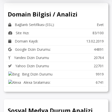
Domain Bilgisi / Analizi
Bağlantı Sertifikası (SSL):
Evet
Site Hızı:
83/100
Domain Kaydı:
13.02.2019
Google Dizin Durumu:
44891
Yandex Dizin Durumu
20764
Yahoo Dizin Durumu
22701
Bing Dizin Durumu
9919
Alexa Sıralaması:
6741
Sosyal Medya Durum Analizi