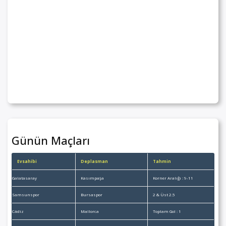
Günün Maçları
Evsahibi
Deplasman
Tahmin
Galatasaray
Kasımpaşa
Korner Aralığı : 9-11
Samsunspor
Bursaspor
2 & Üst 2.5
Cádiz
Mallorca
Toplam Gol : 1