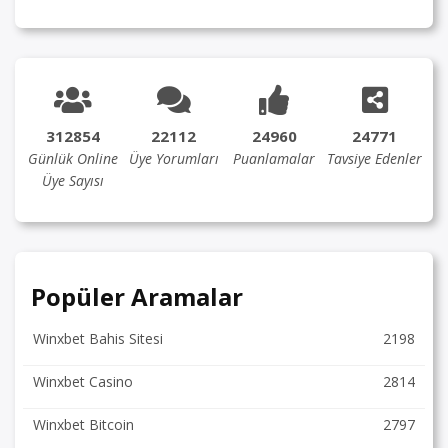
312854
22112
24960
24771
Günlük Online
Üye Yorumları
Puanlamalar
Tavsiye Edenler
Üye Sayısı
Popüler Aramalar
Winxbet Bahis Sitesi
2198
Winxbet Casino
2814
Winxbet Bitcoin
2797