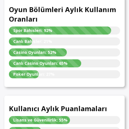
Oyun Bölümleri Aylık Kullanım
Oranları
Spor Bahisleri:
92%
Canlı Bahisler:
21%
Casino Oyunları:
52%
Canlı Casino Oyunları:
65%
Poker Oyunları:
27%
Kullanıcı Aylık Puanlamaları
Lisans ve Güvenilirlik:
55%