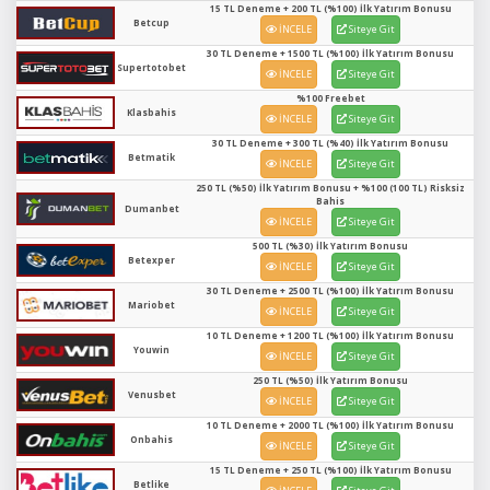
15 TL Deneme + 200 TL (%100) İlk Yatırım Bonusu
Betcup
İNCELE
Siteye Git
30 TL Deneme + 1500 TL (%100) İlk Yatırım Bonusu
Supertotobet
İNCELE
Siteye Git
%100 Freebet
Klasbahis
İNCELE
Siteye Git
30 TL Deneme + 300 TL (%40) İlk Yatırım Bonusu
Betmatik
İNCELE
Siteye Git
250 TL (%50) İlk Yatırım Bonusu + %100 (100 TL) Risksiz
Bahis
Dumanbet
İNCELE
Siteye Git
500 TL (%30) İlk Yatırım Bonusu
Betexper
İNCELE
Siteye Git
30 TL Deneme + 2500 TL (%100) İlk Yatırım Bonusu
Mariobet
İNCELE
Siteye Git
10 TL Deneme + 1200 TL (%100) İlk Yatırım Bonusu
Youwin
İNCELE
Siteye Git
250 TL (%50) İlk Yatırım Bonusu
Venusbet
İNCELE
Siteye Git
10 TL Deneme + 2000 TL (%100) İlk Yatırım Bonusu
Onbahis
İNCELE
Siteye Git
15 TL Deneme + 250 TL (%100) İlk Yatırım Bonusu
Betlike