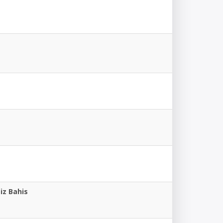
iz Bahis