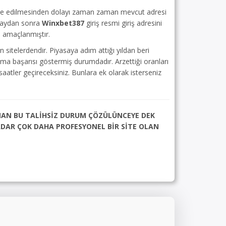
gorize edilmesinden dolayı zaman zaman mevcut adresi
olaydan sonra
Winxbet387
giriş resmi giriş adresini
i amaçlanmıştır.
itelerdendir. Piyasaya adım attığı yıldan beri
ma başarısı göstermiş durumdadır. Arzettiği oranları
aatler geçireceksiniz. Bunlara ek olarak isterseniz
ANAN BU TALİHSİZ DURUM ÇÖZÜLÜNCEYE DEK
KADAR ÇOK DAHA PROFESYONEL BİR SİTE OLAN