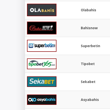
Olabahis
Bahisnow
Superbetin
Tipobet
Sekabet
Asyabahis