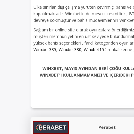
Ülke sınırları dışı çalışma yürüten çevirimiçi bahis
kapatılmaktadır. Winxbet’in de mevcut resmi linki,
devreye sokmuştur ve bahis müdavimlerinin Winxbet’a 
Sağlam bir online site olarak oyunculara önerdiğimi
müşteri memnuniyetini en üst seviyede bulundurmakta
yüksek bahis seçenekleri , farklı kategoriden oyunla
Winxbet385
,
Winxbet330
,
Winxbet154
makalelerine g
WINXBET, MAYIS AYINDAN BERİ ÇOĞU KULL
WINXBET'İ KULLANMAMANIZI VE İÇERİDEKİ P
Perabet