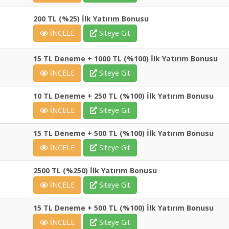
200 TL (%25) İlk Yatırım Bonusu
İNCELE
Siteye Git
15 TL Deneme + 1000 TL (%100) İlk Yatırım Bonusu
İNCELE
Siteye Git
10 TL Deneme + 250 TL (%100) İlk Yatırım Bonusu
İNCELE
Siteye Git
15 TL Deneme + 500 TL (%100) İlk Yatırım Bonusu
İNCELE
Siteye Git
2500 TL (%250) İlk Yatırım Bonusu
İNCELE
Siteye Git
15 TL Deneme + 500 TL (%100) İlk Yatırım Bonusu
İNCELE
Siteye Git