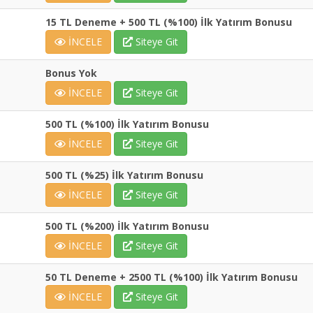
15 TL Deneme + 500 TL (%100) İlk Yatırım Bonusu
İNCELE
Siteye Git
Bonus Yok
İNCELE
Siteye Git
500 TL (%100) İlk Yatırım Bonusu
İNCELE
Siteye Git
500 TL (%25) İlk Yatırım Bonusu
İNCELE
Siteye Git
500 TL (%200) İlk Yatırım Bonusu
İNCELE
Siteye Git
50 TL Deneme + 2500 TL (%100) İlk Yatırım Bonusu
İNCELE
Siteye Git