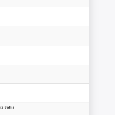
iz Bahis