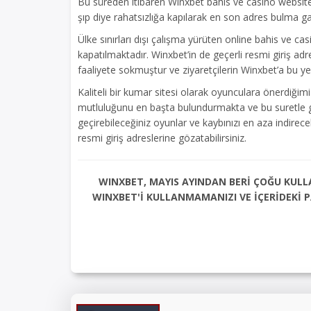
Bu süreden itibaren Winxbet bahis ve casino websites
şıp diye rahatsızlığa kapılarak en son adres bulma ga
Ülke sınırları dışı çalışma yürüten online bahis ve ca
kapatılmaktadır. Winxbet’in de geçerli resmi giriş 
faaliyete sokmuştur ve ziyaretçilerin Winxbet’a bu yen
Kaliteli bir kumar sitesi olarak oyunculara önerdiğim
mutluluğunu en başta bulundurmakta ve bu suretle gen
geçirebileceğiniz oyunlar ve kaybınızı en aza indirece
resmi giriş adreslerine gözatabilirsiniz.
WINXBET, MAYIS AYINDAN BERİ ÇOĞU KULL
WINXBET'İ KULLANMAMANIZI VE İÇERİDEKİ P