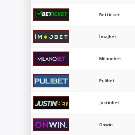
Betticket
İmajbet
Milanobet
Pulibet
Justinbet
Onwin