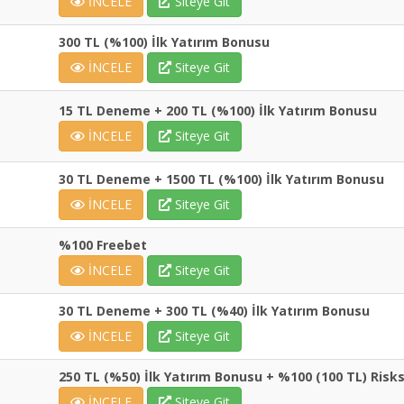
İNCELE
Siteye Git
300 TL (%100) İlk Yatırım Bonusu
İNCELE
Siteye Git
15 TL Deneme + 200 TL (%100) İlk Yatırım Bonusu
İNCELE
Siteye Git
30 TL Deneme + 1500 TL (%100) İlk Yatırım Bonusu
İNCELE
Siteye Git
%100 Freebet
İNCELE
Siteye Git
30 TL Deneme + 300 TL (%40) İlk Yatırım Bonusu
İNCELE
Siteye Git
250 TL (%50) İlk Yatırım Bonusu + %100 (100 TL) Risks
İNCELE
Siteye Git