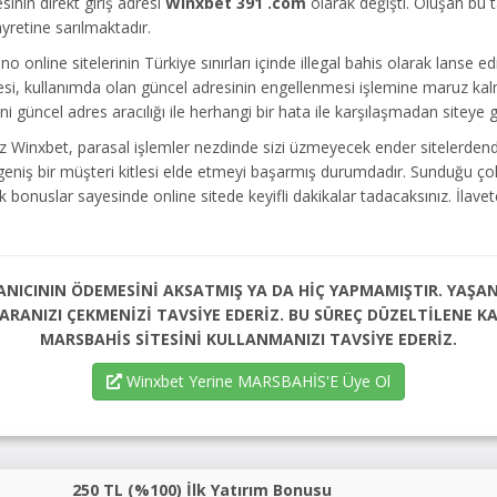
inin direkt giriş adresi
Winxbet 391 .com
olarak değişti. Oluşan bu t
yretine sarılmaktadır.
sino online sitelerinin Türkiye sınırları içinde illegal bahis olarak lans
adresi, kullanımda olan güncel adresinin engellenmesi işlemine maruz 
i güncel adres aracılığı ile herhangi bir hata ile karşılaşmadan siteye 
iz Winxbet, parasal işlemler nezdinde sizi üzmeyecek ender sitelerdendi
iş bir müşteri kitlesi elde etmeyi başarmış durumdadır. Sunduğu çok s
k bonuslar sayesinde online sitede keyifli dakikalar tadacaksınız. İlave
ANICININ ÖDEMESİNİ AKSATMIŞ YA DA HİÇ YAPMAMIŞTIR. YAŞ
ARANIZI ÇEKMENİZİ TAVSİYE EDERİZ. BU SÜREÇ DÜZELTİLENE 
MARSBAHİS SİTESİNİ KULLANMANIZI TAVSİYE EDERİZ.
Winxbet Yerine MARSBAHİS'E Üye Ol
250 TL (%100) İlk Yatırım Bonusu