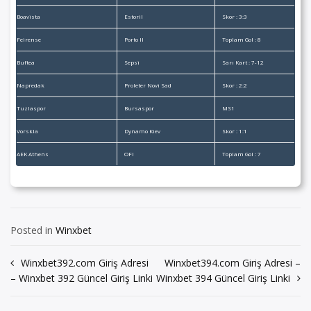
Boavista
Estoril
Skor : 3:3
Feirense
Porto II
Toplam Gol : 8
Buftea
Sepsi
Sarı Kart : 7-12
Napredak
Proleter Novi Sad
Skor : 2:2
Tuzlaspor
Bursaspor
MS1
Vorskla
Dynamo Kiev
Skor : 1:1
AEK Athens
OFI
Toplam Gol : 7
Posted in
Winxbet
Yazı
Winxbet392.com Giriş Adresi
Winxbet394.com Giriş Adresi –
– Winxbet 392 Güncel Giriş Linki
Winxbet 394 Güncel Giriş Linki
gezinmesi