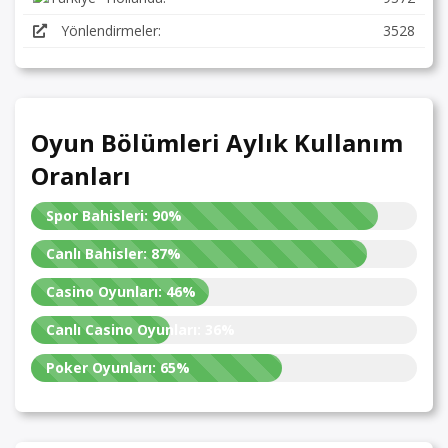
Yönlendirmeler:
3528
Oyun Bölümleri Aylık Kullanım
Oranları
Spor Bahisleri:
90%
Canlı Bahisler:
87%
Casino Oyunları:
46%
Canlı Casino Oyunları:
36%
Poker Oyunları:
65%