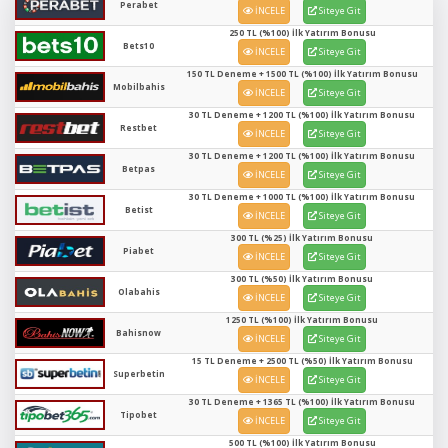
Perabet
İNCELE
Siteye Git
250 TL (%100) İlk Yatırım Bonusu
Bets10
İNCELE
Siteye Git
150 TL Deneme + 1500 TL (%100) İlk Yatırım Bonusu
Mobilbahis
İNCELE
Siteye Git
30 TL Deneme + 1200 TL (%100) İlk Yatırım Bonusu
Restbet
İNCELE
Siteye Git
30 TL Deneme + 1200 TL (%100) İlk Yatırım Bonusu
Betpas
İNCELE
Siteye Git
30 TL Deneme + 1000 TL (%100) İlk Yatırım Bonusu
Betist
İNCELE
Siteye Git
300 TL (%25) İlk Yatırım Bonusu
Piabet
İNCELE
Siteye Git
300 TL (%50) İlk Yatırım Bonusu
Olabahis
İNCELE
Siteye Git
1250 TL (%100) İlk Yatırım Bonusu
Bahisnow
İNCELE
Siteye Git
15 TL Deneme + 2500 TL (%50) İlk Yatırım Bonusu
Superbetin
İNCELE
Siteye Git
30 TL Deneme + 1365 TL (%100) İlk Yatırım Bonusu
Tipobet
İNCELE
Siteye Git
500 TL (%100) İlk Yatırım Bonusu