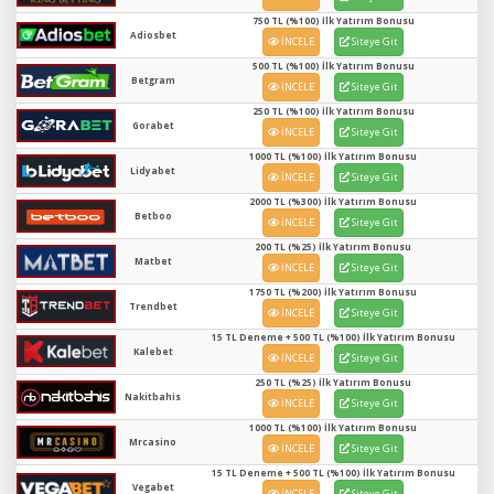
750 TL (%100) İlk Yatırım Bonusu
Adiosbet
İNCELE
Siteye Git
500 TL (%100) İlk Yatırım Bonusu
Betgram
İNCELE
Siteye Git
250 TL (%100) İlk Yatırım Bonusu
Gorabet
İNCELE
Siteye Git
1000 TL (%100) İlk Yatırım Bonusu
Lidyabet
İNCELE
Siteye Git
2000 TL (%300) İlk Yatırım Bonusu
Betboo
İNCELE
Siteye Git
200 TL (%25) İlk Yatırım Bonusu
Matbet
İNCELE
Siteye Git
1750 TL (%200) İlk Yatırım Bonusu
Trendbet
İNCELE
Siteye Git
15 TL Deneme + 500 TL (%100) İlk Yatırım Bonusu
Kalebet
İNCELE
Siteye Git
250 TL (%25) İlk Yatırım Bonusu
Nakitbahis
İNCELE
Siteye Git
1000 TL (%100) İlk Yatırım Bonusu
Mrcasino
İNCELE
Siteye Git
15 TL Deneme + 500 TL (%100) İlk Yatırım Bonusu
Vegabet
İNCELE
Siteye Git