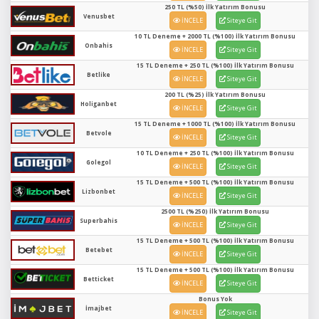
250 TL (%50) İlk Yatırım Bonusu
Venusbet
İNCELE
Siteye Git
10 TL Deneme + 2000 TL (%100) İlk Yatırım Bonusu
Onbahis
İNCELE
Siteye Git
15 TL Deneme + 250 TL (%100) İlk Yatırım Bonusu
Betlike
İNCELE
Siteye Git
200 TL (%25) İlk Yatırım Bonusu
Holiganbet
İNCELE
Siteye Git
15 TL Deneme + 1000 TL (%100) İlk Yatırım Bonusu
Betvole
İNCELE
Siteye Git
10 TL Deneme + 250 TL (%100) İlk Yatırım Bonusu
Golegol
İNCELE
Siteye Git
15 TL Deneme + 500 TL (%100) İlk Yatırım Bonusu
Lizbonbet
İNCELE
Siteye Git
2500 TL (%250) İlk Yatırım Bonusu
Superbahis
İNCELE
Siteye Git
15 TL Deneme + 500 TL (%100) İlk Yatırım Bonusu
Betebet
İNCELE
Siteye Git
15 TL Deneme + 500 TL (%100) İlk Yatırım Bonusu
Betticket
İNCELE
Siteye Git
Bonus Yok
İmajbet
İNCELE
Siteye Git