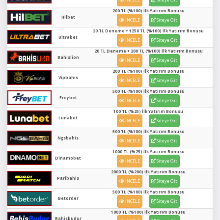
200 TL (%100) İlk Yatırım Bonusu
Hilbet
İNCELE
Siteye Git
20 TL Deneme + 1250 TL (%100) İlk Yatırım Bonusu
Ultrabet
İNCELE
Siteye Git
20 TL Deneme + 200 TL (%100) İlk Yatırım Bonusu
Bahislion
İNCELE
Siteye Git
200 TL (%100) İlk Yatırım Bonusu
Vipbahis
İNCELE
Siteye Git
500 TL (%100) İlk Yatırım Bonusu
Freybet
İNCELE
Siteye Git
100 TL (%25) İlk Yatırım Bonusu
Lunabet
İNCELE
Siteye Git
500 TL (%100) İlk Yatırım Bonusu
Ngsbahis
İNCELE
Siteye Git
1000 TL (%25) İlk Yatırım Bonusu
Dinamobet
İNCELE
Siteye Git
2000 TL (%200) İlk Yatırım Bonusu
Paribahis
İNCELE
Siteye Git
500 TL (%100) İlk Yatırım Bonusu
Betorder
İNCELE
Siteye Git
1000 TL (%100) İlk Yatırım Bonusu
Bahisbudur