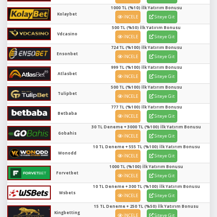
1000 TL (%10) İlk Yatırım Bonusu
Kolaybet
İNCELE
Siteye Git
500 TL (%50) İlk Yatırım Bonusu
Vdcasino
İNCELE
Siteye Git
724 TL (%100) İlk Yatırım Bonusu
Ensonbet
İNCELE
Siteye Git
999 TL (%100) İlk Yatırım Bonusu
Atlasbet
İNCELE
Siteye Git
500 TL (%100) İlk Yatırım Bonusu
Tulipbet
İNCELE
Siteye Git
777 TL (%100) İlk Yatırım Bonusu
Betbaba
İNCELE
Siteye Git
30 TL Deneme + 3000 TL (%100) İlk Yatırım Bonusu
Gobahis
İNCELE
Siteye Git
10 TL Deneme + 555 TL (%100) İlk Yatırım Bonusu
Wonodd
İNCELE
Siteye Git
1000 TL (%100) İlk Yatırım Bonusu
Forvetbet
İNCELE
Siteye Git
10 TL Deneme + 300 TL (%100) İlk Yatırım Bonusu
Wsbets
İNCELE
Siteye Git
15 TL Deneme + 250 TL (%50) İlk Yatırım Bonusu
Kingbetting
İNCELE
Siteye Git